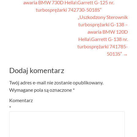
awaria BMW 730D Hella\Garrett G-125 nr.
wpisu
turbosprężarki 742730-5018S”
„Uszkodzony Sterownik
turbosprężarki G-138 –
awaria BMW 120D
Hella\Garrett G-138 nr.
turbosprężarki 741785-
5013S”
→
Dodaj komentarz
Twój adres e-mail nie zostanie opublikowany.
Wymagane pola są oznaczone
*
Komentarz
*