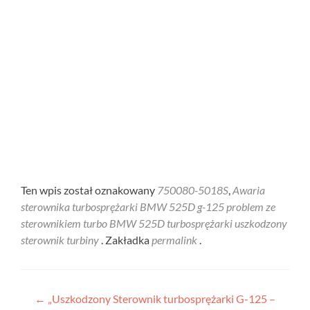
Ten wpis został oznakowany
750080-5018S
,
Awaria
sterownika turbosprężarki BMW 525D g-125 problem ze
sterownikiem turbo BMW 525D turbosprężarki uszkodzony
sterownik turbiny
. Zakładka
permalink
.
Nawigacja
←
„Uszkodzony Sterownik turbosprężarki G-125 –