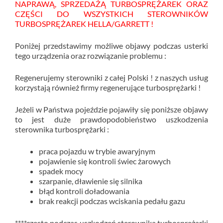
NAPRAWĄ, SPRZEDAŻĄ TURBOSPRĘŻAREK ORAZ
CZĘŚCI DO WSZYSTKICH STEROWNIKÓW
TURBOSPRĘŻAREK HELLA/GARRETT !
Poniżej przedstawimy możliwe objawy podczas usterki
tego urządzenia oraz rozwiązanie problemu :
Regenerujemy sterowniki z całej Polski ! z naszych usług
korzystają również firmy regenerujące turbosprężarki !
Jeżeli w Państwa pojeździe pojawiły się poniższe objawy
to jest duże prawdopodobieństwo uszkodzenia
sterownika turbosprężarki :
praca pojazdu w trybie awaryjnym
pojawienie się kontroli świec żarowych
spadek mocy
szarpanie, dławienie się silnika
błąd kontroli doładowania
brak reakcji podczas wciskania pedału gazu
****często podczas uszkodzeń sterownika turbosprężarki