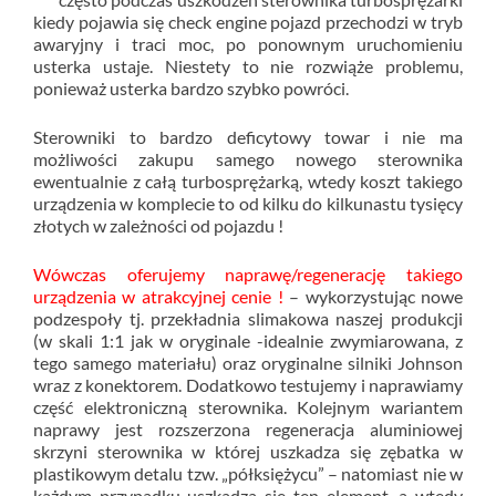
kiedy pojawia się check engine pojazd przechodzi w tryb
awaryjny i traci moc, po ponownym uruchomieniu
usterka ustaje. Niestety to nie rozwiąże problemu,
ponieważ usterka bardzo szybko powróci.
Sterowniki to bardzo deficytowy towar i nie ma
możliwości zakupu samego nowego sterownika
ewentualnie z całą turbosprężarką, wtedy koszt takiego
urządzenia w komplecie to od kilku do kilkunastu tysięcy
złotych w zależności od pojazdu !
Wówczas oferujemy naprawę/regenerację takiego
urządzenia w atrakcyjnej cenie !
– wykorzystując nowe
podzespoły tj. przekładnia slimakowa naszej produkcji
(w skali 1:1 jak w oryginale -idealnie zwymiarowana, z
tego samego materiału) oraz oryginalne silniki Johnson
wraz z konektorem. Dodatkowo testujemy i naprawiamy
część elektroniczną sterownika. Kolejnym wariantem
naprawy jest rozszerzona regeneracja aluminiowej
skrzyni sterownika w której uszkadza się zębatka w
plastikowym detalu tzw. „półksiężycu” – natomiast nie w
każdym przypadku uszkadza się ten element, a wtedy