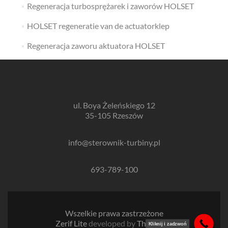
Regeneracja turbosprężarek i zaworów HOLSET
HOLSET regeneratie van de actuatorklep
Regeneracja zaworu aktuatora HOLSET
ul. Boya Żeleńskiego 12
35-105 Rzeszów
info@sterownik-turbiny.pl
693-789-100
Wszelkie prawa zastrzeżone
Zerif Lite
developed by
ThemeIsle
Kliknij i zadzwoń