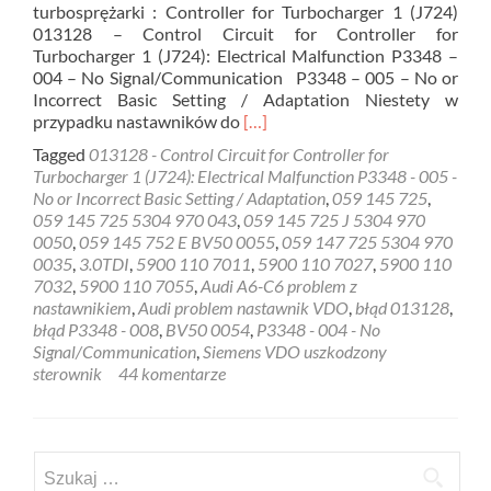
turbosprężarki : Controller for Turbocharger 1 (J724)
013128 – Control Circuit for Controller for
Turbocharger 1 (J724): Electrical Malfunction P3348 –
004 – No Signal/Communication P3348 – 005 – No or
Incorrect Basic Setting / Adaptation Niestety w
Read
przypadku nastawników do
[…]
more
Tagged
013128 - Control Circuit for Controller for
about
Turbocharger 1 (J724): Electrical Malfunction P3348 - 005 -
Audi
No or Incorrect Basic Setting / Adaptation
,
059 145 725
,
problem
059 145 725 5304 970 043
,
059 145 725 J 5304 970
nastawnik
0050
,
059 145 752 E BV50 0055
,
059 147 725 5304 970
VDO
0035
,
3.0TDI
,
5900 110 7011
,
5900 110 7027
,
5900 110
7032
,
5900 110 7055
,
Audi A6-C6 problem z
nastawnikiem
,
Audi problem nastawnik VDO
,
błąd 013128
,
błąd P3348 - 008
,
BV50 0054
,
P3348 - 004 - No
Signal/Communication
,
Siemens VDO uszkodzony
sterownik
44 komentarze
Szukaj: