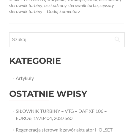
HDI
sterownik turbiny
,
uszkodzony sterownik turbo
,
zepsuty
–
sterownik turbiny
Dodaj komentarz
107,
114,
130
kW
Szukaj:
KATEGORIE
Artykuły
OSTATNIE WPISY
SIŁOWNIK TURBINY – VTG – DAF XF 106 –
EURO6, 1978404, 2037560
Regeneracja sterownik zawór aktuator HOLSET