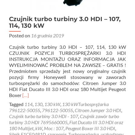
Czujnik turbo turbiny 3.0 HDI – 107,
114, 130 kW
Posted on
16 grudnia 2019
Czujnik turbo turbiny 3.0 HDI – 107, 114, 130 kW
CZUJNIK POZYCJI TURBOSPRĘŻARKI 3.0 HDI
INSTRUKCJA MONTAŻU ORAZ INFORMACJA JAK
WYELIMINOWAĆ PROBLEM NA ZAWSZE – GRATIS !
Przedmiotem sprzedaży jest nowy oryginalny czujnik
pozycji firmy Honeywell stosowany w zaworach
turbosprężarki do samochodów: Citroen Jumper 3.0
HDI Fiat Ducato III 3.0 HDI oraz 180 Multijet Peugeot
Read
Boxer
[…]
more
Tagged
114
,
130
,
130 kW
,
130 kWTurbosprężarka
about
796122-5005S
,
796122-5005S
,
Citroen Jumper 3.0 HDI
,
Czujnik
Czujnik turbo turbiny 3.0 HDI - 107
,
Czujnik zawór turbo
turbo
turbiny 3.0 HDI 7695660005
,
Fiat Ducato III 3.0 HDI oraz
turbiny
180 Multijet
,
kW
,
Moc : 107
,
Peugeot Boxer III 3.0 HDI
,
3.0
Silnik F1CE0481D
,
szarpanie
,
Turbosprężarka
,
uszkodzony