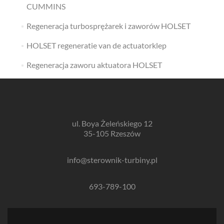
CUMMINS
Regeneracja turbosprężarek i zaworów HOLSET
HOLSET regeneratie van de actuatorklep
Regeneracja zaworu aktuatora HOLSET
ul. Boya Żeleńskiego 12
35-105 Rzeszów
info@sterownik-turbiny.pl
693-789-100