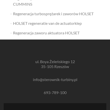
CUMMINS
Regeneracja turbosprężarek i zaworów HOLSET
HOLSET regeneratie van de actuatorklep
Regeneracja zaworu aktuatora HOLSET
ul. Boya Żeleńskiego 12
35-105 Rzeszów
info@sterownik-turbiny.pl
693-789-100