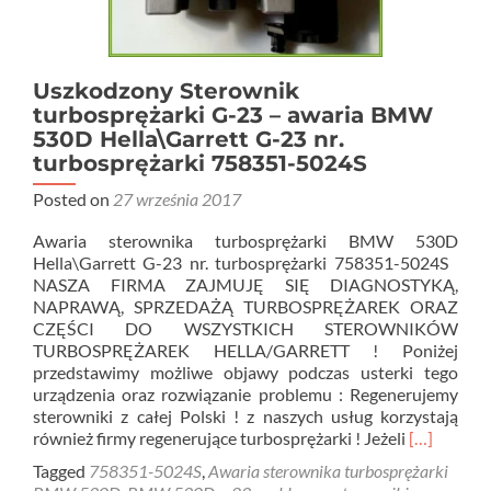
Uszkodzony Sterownik
turbosprężarki G-23 – awaria BMW
530D Hella\Garrett G-23 nr.
turbosprężarki 758351-5024S
Posted on
27 września 2017
Awaria sterownika turbosprężarki BMW 530D
Hella\Garrett G-23 nr. turbosprężarki 758351-5024S
NASZA FIRMA ZAJMUJĘ SIĘ DIAGNOSTYKĄ,
NAPRAWĄ, SPRZEDAŻĄ TURBOSPRĘŻAREK ORAZ
CZĘŚCI DO WSZYSTKICH STEROWNIKÓW
TURBOSPRĘŻAREK HELLA/GARRETT ! Poniżej
przedstawimy możliwe objawy podczas usterki tego
urządzenia oraz rozwiązanie problemu : Regenerujemy
sterowniki z całej Polski ! z naszych usług korzystają
Read
również firmy regenerujące turbosprężarki ! Jeżeli
[…]
more
Tagged
758351-5024S
,
Awaria sterownika turbosprężarki
about