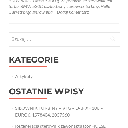
BMW 530D
,
BMW 530D g-23 problem ze sterownikiem
Uszkodzo
turbo
,
BMW 530D uszkodzony sterownik turbiny
,
Hella
Sterownik
Garrett błąd sterownika
Dodaj komentarz
turbospręż
G-
23
–
Szukaj:
awaria
BMW
530D
Hella\Garr
KATEGORIE
G-
23
nr.
Artykuły
turbospręż
758351-
5024S
OSTATNIE WPISY
SIŁOWNIK TURBINY – VTG – DAF XF 106 –
EURO6, 1978404, 2037560
Regeneracja sterownik zawór aktuator HOLSET