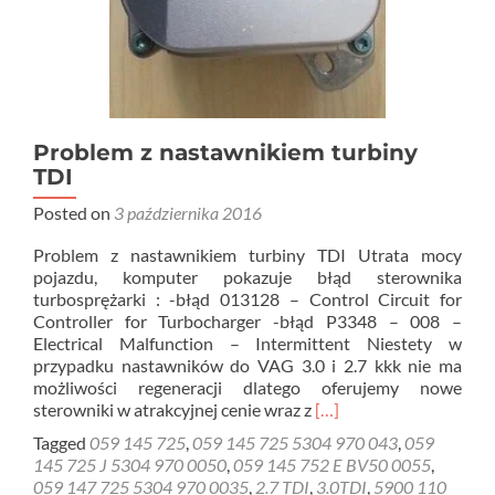
Problem z nastawnikiem turbiny
TDI
Posted on
3 października 2016
Problem z nastawnikiem turbiny TDI Utrata mocy
pojazdu, komputer pokazuje błąd sterownika
turbosprężarki : -błąd 013128 – Control Circuit for
Controller for Turbocharger -błąd P3348 – 008 –
Electrical Malfunction – Intermittent Niestety w
przypadku nastawników do VAG 3.0 i 2.7 kkk nie ma
możliwości regeneracji dlatego oferujemy nowe
Read
sterowniki w atrakcyjnej cenie wraz z
[…]
more
Tagged
059 145 725
,
059 145 725 5304 970 043
,
059
about
145 725 J 5304 970 0050
,
059 145 752 E BV50 0055
,
Problem
059 147 725 5304 970 0035
,
2.7 TDI
,
3.0TDI
,
5900 110