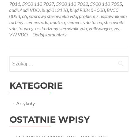
z
7011
,
5900 110 7027
,
5900 110 7032
,
5900 110 7055
,
nastawnikiem
audi
,
Audi VDO
,
błąd 013128
,
błąd P3348 - 008
,
BV50
turbiny
0054
,
c6
,
naprawa sterownika vdo
,
problem z nastawnikiem
TDI
turbiny siemens vdo
,
quattro
,
siemens vdo turbo
,
sterownik
vdo
,
touareg
,
uszkodzony sterownik vdo
,
volkswagen
,
vw
,
VW VDO
Dodaj komentarz
Szukaj:
KATEGORIE
Artykuły
OSTATNIE WPISY