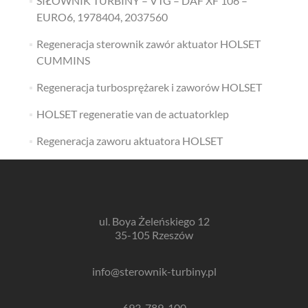
SIŁOWNIK TURBINY – VTG – DAF XF 106 –
EURO6, 1978404, 2037560
Regeneracja sterownik zawór aktuator HOLSET
CUMMINS
Regeneracja turbosprężarek i zaworów HOLSET
HOLSET regeneratie van de actuatorklep
Regeneracja zaworu aktuatora HOLSET
ul. Boya Żeleńskiego 12
35-105 Rzeszów
info@sterownik-turbiny.pl
693-789-100