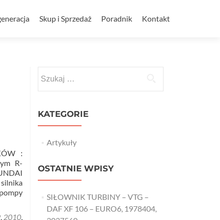
eneracja
Skup i Sprzedaż
Poradnik
Kontakt
Szukaj:
KATEGORIE
Artykuły
KÓW :
ym R-
OSTATNIE WPISY
UNDAI
silnika
(pompy
SIŁOWNIK TURBINY – VTG –
DAF XF 106 – EURO6, 1978404,
9
,
2010
,