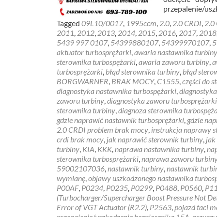
przepalenie/usz
Tagged
09L10/0017
,
1995ccm
,
2.0
,
2.0 CRDI
,
2.0
2011
,
2012
,
2013
,
2014
,
2015
,
2016
,
2017
,
2018
5439 997 0107
,
54399880107
,
54399970107
,
5
aktuator turbosprężarki
,
awaria nastawnika turbin
sterownika turbospężarki
,
awaria zaworu turbiny
,
a
turbosprężarki
,
błąd sterownika turbiny
,
błąd stero
BORGWARNER
,
BRAK MOCY
,
C1555
,
części do 
diagnostyka nastawnika turbospężarki
,
diagnostyka
zaworu turbiny
,
diagnostyka zaworu turbosprężarki
sterownika turbiny
,
diagnoza sterownika turbospęża
gdzie naprawić nastawnik turbosprężarki
,
gdzie nap
2.0 CRDI problem brak mocy
,
instrukcja naprawy s
crdi brak mocy
,
jak naprawić sterownik turbiny
,
jak
turbiny
,
KIA
,
KKK
,
naprawa nastawnika turbiny
,
na
sterownika turbosprężarki
,
naprawa zaworu turbin
59002107036
,
nastawnik turbiny
,
nastawnik turb
wymianę
,
objawy uszkodzonego nastawnika turbos
P00AF
,
P0234
,
P0235
,
P0299
,
P0488
,
P0560
,
P1
(Turbocharger/Supercharger Boost Pressure Not De
Error of VGT Actuator (R2.2)
,
P2563
,
pojazd taci 
przepalenie/uszkodzenie bezpiecznika 15A
,
przyczy