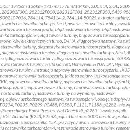
more
 CRDI 1995cm 136km/171km/177km/184km
,
2.0CRDI
,
2.OL
,
200
about
,
282302F300
,
282312F000
,
282312F001
,
282312F300
,
5439 98
KIA
9002107036
,
784114
,
784114-2
,
784114-5002S
,
aktuator turbiny
,
SPORTAG
y
,
awaria nastawnika turbosprężarki
,
awaria sterownika turbiny
,
awari
problem
waria zaworu turbosprężarki
,
błąd nastawnika turbiny
,
błąd nastawni
brak
wnika turbosprężarki
,
błąd zaworu turbiny
,
błąd zaworu turbosprężark
mocy
sterowników elektronicznych turbo
,
D4HA
,
diagnostyka nastawnika tur
 sterownika turbiny
,
diagnostyka sterownika turbosprężarki
,
diagnost
,
diagnoza nastawnika turbiny
,
diagnoza nastawnika turbosprężarki
,
d
rki
,
diagnoza zaworu turbiny
,
diagnoza zaworu turbosprężarki
,
GARR
rawić sterownik turbiny
,
Hella Garrett
,
Honeywell
,
HYUNDAI
,
Hyunda
terownika turbiny
,
instrukcja naprawy sterownika turbospężarki
,
IX35
 naprawić sterownik turbospężarki
,
jakie są objawy uszkodzonego ste
KKK
,
naprawa nastawnika turbiny
,
naprawa nastawnika turbospężarki
,
urbosprężarki
,
naprawa zaworu turbiny
,
naprawa zaworu turbosprężar
,
nastawnik turbiny
,
nastawnik turbiny na wymianę
,
nastawnik
anę
,
objawy uszkodzonego nastawnika turbospężarki
,
odcięcie dopływu
P0234
,
P0235
,
P0299
,
P0488
,
P0560
,
P1121
,
P1188
,
p2262 - nie w
r/Supercharger Boost Pressure Not Detected)
,
p2263 - zawór czujnik
f VGT Actuator (R2.2)
,
P2563
,
pojazd taci moc 3000 obrotów
,
proble
/uszkodzenie bezpiecznika 15A
,
przyczyny awarii sterownika turbiny
,
ja nastawnika turbosprężarki
,
regeneracja sterownika turbiny
,
regener