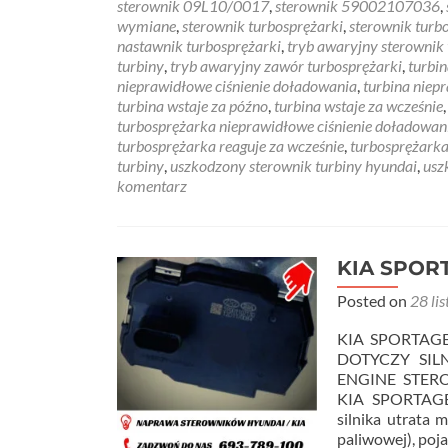
sterownik 09L10/0017
,
sterownik 59002107036
,
wymiane
,
sterownik turbosprężarki
,
sterownik turb
nastawnik turbosprężarki
,
tryb awaryjny sterownik 
turbiny
,
tryb awaryjny zawór turbosprężarki
,
turbin
nieprawidłowe ciśnienie doładowania
,
turbina niep
turbina wstaje za późno
,
turbina wstaje za wcześnie
turbosprężarka nieprawidłowe ciśnienie doładowan
turbosprężarka reaguje za wcześnie
,
turbosprężarka
turbiny
,
uszkodzony sterownik turbiny hyundai
,
usz
komentarz
KIA SPORT
Posted on
28 li
KIA SPORTAG
DOTYCZY SIL
ENGINE STER
KIA SPORTAGE 
silnika utrata
paliwowej), poj