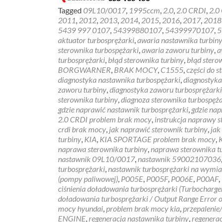
Tagged
09L10/0017
,
1995ccm
,
2.0
,
2.0 CRDI
,
2.0
2011
,
2012
,
2013
,
2014
,
2015
,
2016
,
2017
,
2018
5439 997 0107
,
54399880107
,
54399970107
,
5
aktuator turbosprężarki
,
awaria nastawnika turbin
sterownika turbospężarki
,
awaria zaworu turbiny
,
a
turbosprężarki
,
błąd sterownika turbiny
,
błąd stero
BORGWARNER
,
BRAK MOCY
,
C1555
,
części do 
diagnostyka nastawnika turbospężarki
,
diagnostyka
zaworu turbiny
,
diagnostyka zaworu turbosprężarki
sterownika turbiny
,
diagnoza sterownika turbospęża
gdzie naprawić nastawnik turbosprężarki
,
gdzie nap
2.0 CRDI problem brak mocy
,
instrukcja naprawy s
crdi brak mocy
,
jak naprawić sterownik turbiny
,
jak
turbiny
,
KIA
,
KIA SPORTAGE problem brak mocy
,
naprawa sterownika turbiny
,
naprawa sterownika t
nastawnik 09L10/0017
,
nastawnik 59002107036
turbosprężarki
,
nastawnik turbosprężarki na wymi
(pompy paliwowej)
,
P005E
,
P005F
,
P006E
,
P00AF
,
ciśnienia doładowania turbosprężarki (Turbocharge
doładowania turbosprężarki / Output Range Error o
mocy hyundai
,
problem brak mocy kia
,
przepalenie
ENGINE
,
regeneracja nastawnika turbiny
,
regenerac