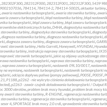
about
,
282302F300
,
282312F000
,
282312F001
,
282312F300
,
5439 98
SPORTAG
9002107036
,
784114
,
784114-2
,
784114-5002S
,
aktuator turbiny
,
brak
y
,
awaria nastawnika turbosprężarki
,
awaria sterownika turbiny
,
awari
mocy
waria zaworu turbosprężarki
,
błąd nastawnika turbiny
,
błąd nastawni
2.0
wnika turbosprężarki
,
błąd zaworu turbiny
,
błąd zaworu turbosprężark
crdi
sterowników elektronicznych turbo
,
D4HA
,
diagnostyka nastawnika tur
 sterownika turbiny
,
diagnostyka sterownika turbosprężarki
,
diagnost
,
diagnoza nastawnika turbiny
,
diagnoza nastawnika turbosprężarki
,
d
rki
,
diagnoza zaworu turbiny
,
diagnoza zaworu turbosprężarki
,
GARR
rawić sterownik turbiny
,
Hella Garrett
,
Honeywell
,
HYUNDAI
,
Hyunda
terownika turbiny
,
instrukcja naprawy sterownika turbospężarki
,
IX35
 naprawić sterownik turbospężarki
,
jakie są objawy uszkodzonego ste
prawa nastawnika turbospężarki
,
naprawa sterownika turbiny
,
napraw
y
,
naprawa zaworu turbosprężarki
,
nastawnik 09L10/0017
,
nastawnik
iny na wymianę
,
nastawnik turbosprężarki
,
nastawnik turbosprężarki n
pężarki
,
odcięcie dopływu paliwa (pompy paliwowej)
,
P005E
,
P005F
,
P
121
,
P1188
,
p2262 - nie wykryto ciśnienia doładowania turbosprężark
tected)
,
p2263 - zawór czujnik doładowania turbosprężarki / Output 
moc 3000 obrotów
,
problem brak mocy hyundai
,
problem brak mocy ki
ny awarii sterownika turbiny
,
R-ENGINE
,
regeneracja nastawnika tur
 sterownika turbiny
,
regeneracja sterownika turbosprężarki
,
regenerac
,
sesor 4
,
SPORTAGE brak mocy 2.0 crdi
,
sprawdzenie sterownika turb