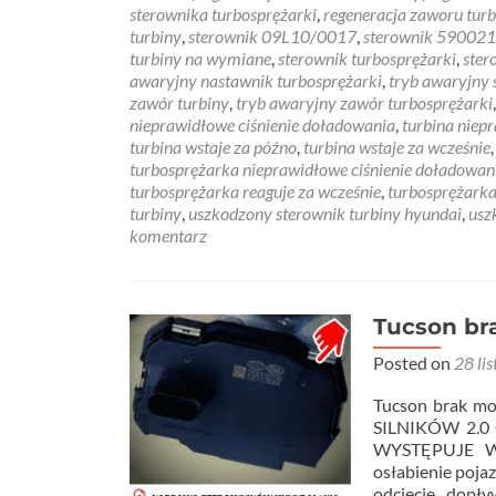
sterownika turbosprężarki
,
regeneracja zaworu turb
turbiny
,
sterownik 09L10/0017
,
sterownik 59002
turbiny na wymiane
,
sterownik turbosprężarki
,
ster
awaryjny nastawnik turbosprężarki
,
tryb awaryjny 
zawór turbiny
,
tryb awaryjny zawór turbosprężarki
nieprawidłowe ciśnienie doładowania
,
turbina niep
turbina wstaje za późno
,
turbina wstaje za wcześnie
turbosprężarka nieprawidłowe ciśnienie doładowan
turbosprężarka reaguje za wcześnie
,
turbosprężarka
turbiny
,
uszkodzony sterownik turbiny hyundai
,
usz
komentarz
Tucson bra
Posted on
28 li
Tucson brak 
SILNIKÓW 2.0
WYSTĘPUJE W
osłabienie poja
odcięcie dopł