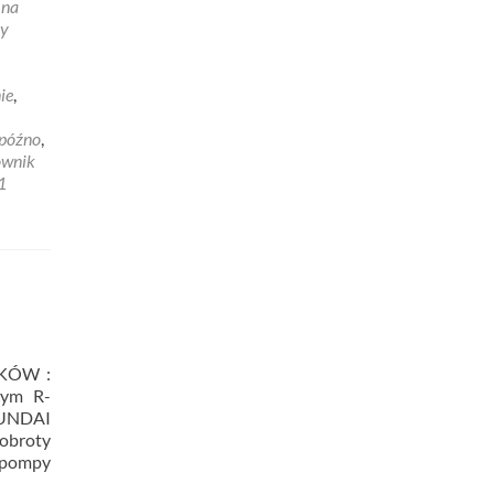
 na
ny
ie
,
 późno
,
ownik
1
KÓW :
ym R-
UNDAI
obroty
 (pompy