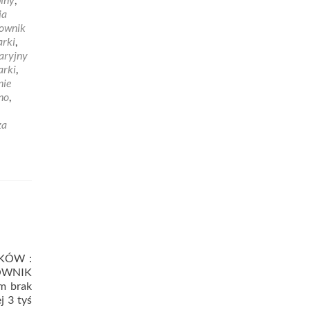
ja
rownik
arki
,
aryjny
arki
,
nie
no
,
za
IKÓW :
ROWNIK
m brak
j 3 tyś