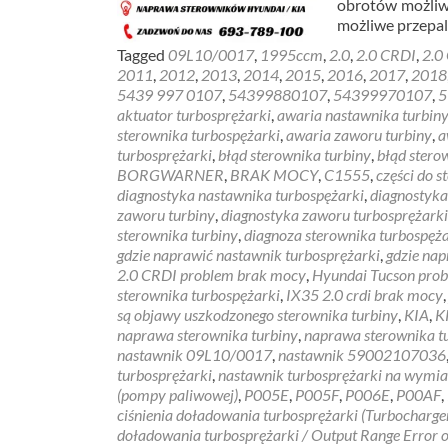
obrotów możliwe
możliwe przepa
Tagged
09L10/0017
,
1995ccm
,
2.0
,
2.0 CRDI
,
2.0
2011
,
2012
,
2013
,
2014
,
2015
,
2016
,
2017
,
2018
5439 997 0107
,
54399880107
,
54399970107
,
5
aktuator turbosprężarki
,
awaria nastawnika turbin
sterownika turbospężarki
,
awaria zaworu turbiny
,
a
turbosprężarki
,
błąd sterownika turbiny
,
błąd stero
BORGWARNER
,
BRAK MOCY
,
C1555
,
części do 
diagnostyka nastawnika turbospężarki
,
diagnostyka
zaworu turbiny
,
diagnostyka zaworu turbosprężarki
sterownika turbiny
,
diagnoza sterownika turbospęża
gdzie naprawić nastawnik turbosprężarki
,
gdzie nap
2.0 CRDI problem brak mocy
,
Hyundai Tucson pro
sterownika turbospężarki
,
IX35 2.0 crdi brak mocy
są objawy uszkodzonego sterownika turbiny
,
KIA
,
K
naprawa sterownika turbiny
,
naprawa sterownika t
nastawnik 09L10/0017
,
nastawnik 59002107036
turbosprężarki
,
nastawnik turbosprężarki na wymi
(pompy paliwowej)
,
P005E
,
P005F
,
P006E
,
P00AF
,
ciśnienia doładowania turbosprężarki (Turbocharge
doładowania turbosprężarki / Output Range Error o