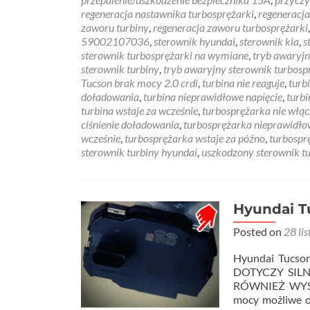
regeneracja nastawnika turbosprężarki
,
regeneracja
zaworu turbiny
,
regeneracja zaworu turbosprężarki
59002107036
,
sterownik hyundai
,
sterownik kia
,
s
sterownik turbosprężarki na wymiane
,
tryb awaryjn
sterownik turbiny
,
tryb awaryjny sterownik turbosp
Tucson brak mocy 2.0 crdi
,
turbina nie reaguje
,
turb
doładowania
,
turbina nieprawidłowe napięcie
,
turbi
turbina wstaje za wcześnie
,
turbosprężarka nie włąc
ciśnienie doładowania
,
turbosprężarka nieprawidło
wcześnie
,
turbosprężarka wstaje za późno
,
turbospr
sterownik turbiny hyundai
,
uszkodzony sterownik tu
Hyundai T
Posted on
28 li
Hyundai Tucs
DOTYCZY SILN
RÓWNIEŻ WYST
mocy możliwe os