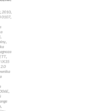
9
,
2010
,
8 0107
,
a
ka
i
,
biny
,
yka
iagnoza
ETT
,
i IX35
 2.0
rownika
a
a
006E
,
i
Range
a
,
biny
,