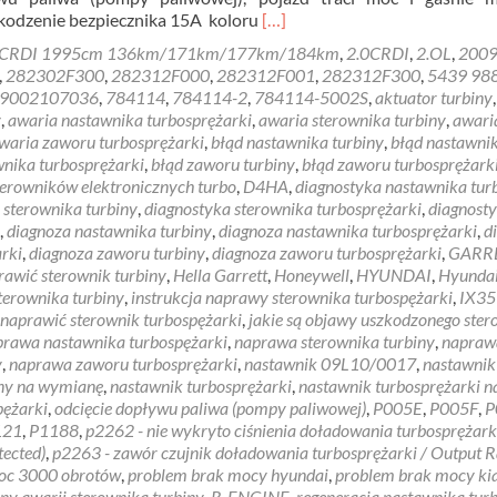
Read
kodzenie bezpiecznika 15A koloru
[…]
more
 CRDI 1995cm 136km/171km/177km/184km
,
2.0CRDI
,
2.OL
,
200
about
,
282302F300
,
282312F000
,
282312F001
,
282312F300
,
5439 98
Tucson
9002107036
,
784114
,
784114-2
,
784114-5002S
,
aktuator turbiny
,
brak
y
,
awaria nastawnika turbosprężarki
,
awaria sterownika turbiny
,
awari
mocy
waria zaworu turbosprężarki
,
błąd nastawnika turbiny
,
błąd nastawni
2.0
wnika turbosprężarki
,
błąd zaworu turbiny
,
błąd zaworu turbosprężark
crdi
sterowników elektronicznych turbo
,
D4HA
,
diagnostyka nastawnika tur
 sterownika turbiny
,
diagnostyka sterownika turbosprężarki
,
diagnost
,
diagnoza nastawnika turbiny
,
diagnoza nastawnika turbosprężarki
,
d
rki
,
diagnoza zaworu turbiny
,
diagnoza zaworu turbosprężarki
,
GARR
rawić sterownik turbiny
,
Hella Garrett
,
Honeywell
,
HYUNDAI
,
Hyunda
terownika turbiny
,
instrukcja naprawy sterownika turbospężarki
,
IX35
 naprawić sterownik turbospężarki
,
jakie są objawy uszkodzonego ste
prawa nastawnika turbospężarki
,
naprawa sterownika turbiny
,
napraw
y
,
naprawa zaworu turbosprężarki
,
nastawnik 09L10/0017
,
nastawnik
iny na wymianę
,
nastawnik turbosprężarki
,
nastawnik turbosprężarki n
pężarki
,
odcięcie dopływu paliwa (pompy paliwowej)
,
P005E
,
P005F
,
P
121
,
P1188
,
p2262 - nie wykryto ciśnienia doładowania turbosprężark
tected)
,
p2263 - zawór czujnik doładowania turbosprężarki / Output 
moc 3000 obrotów
,
problem brak mocy hyundai
,
problem brak mocy ki
ny awarii sterownika turbiny
,
R-ENGINE
,
regeneracja nastawnika tur