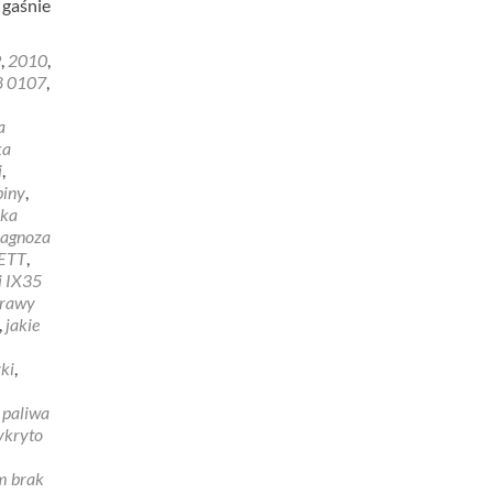
 gaśnie
9
,
2010
,
8 0107
,
a
ka
i
,
biny
,
yka
iagnoza
ETT
,
i IX35
prawy
,
jakie
ki
,
 paliwa
ykryto
m brak