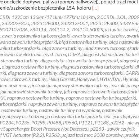
 odcięcie dopływu paliwa (pompy paliwowej), pojazd traci moc i
Read
lenie/uszkodzenie bezpiecznika 15A koloru
[…]
more
 CRDI 1995cm 136km/171km/177km/184km
,
2.0CRDI
,
2.OL
,
200
about
,
282302F300
,
282312F000
,
282312F001
,
282312F300
,
5439 98
Hyundai
9002107036
,
784114
,
784114-2
,
784114-5002S
,
aktuator turbiny
,
Tucson
y
,
awaria nastawnika turbosprężarki
,
awaria sterownika turbiny
,
awari
problem
waria zaworu turbosprężarki
,
błąd nastawnika turbiny
,
błąd nastawni
brak
wnika turbosprężarki
,
błąd zaworu turbiny
,
błąd zaworu turbosprężark
mocy
sterowników elektronicznych turbo
,
D4HA
,
diagnostyka nastawnika tur
 sterownika turbiny
,
diagnostyka sterownika turbosprężarki
,
diagnost
,
diagnoza nastawnika turbiny
,
diagnoza nastawnika turbosprężarki
,
d
rki
,
diagnoza zaworu turbiny
,
diagnoza zaworu turbosprężarki
,
GARR
rawić sterownik turbiny
,
Hella Garrett
,
Honeywell
,
HYUNDAI
,
Hyunda
blem brak mocy
,
instrukcja naprawy sterownika turbiny
,
instrukcja na
,
jak naprawić sterownik turbiny
,
jak naprawić sterownik turbospężarki
KK
,
naprawa nastawnika turbiny
,
naprawa nastawnika turbospężarki
,
urbosprężarki
,
naprawa zaworu turbiny
,
naprawa zaworu turbosprężar
,
nastawnik turbiny
,
nastawnik turbiny na wymianę
,
nastawnik
anę
,
objawy uszkodzonego nastawnika turbospężarki
,
odcięcie dopływu
P0234
,
P0235
,
P0299
,
P0488
,
P0560
,
P1121
,
P1188
,
p2262 - nie w
r/Supercharger Boost Pressure Not Detected)
,
p2263 - zawór czujnik
f VGT Actuator (R2.2)
,
P2563
,
pojazd taci moc 3000 obrotów
,
proble