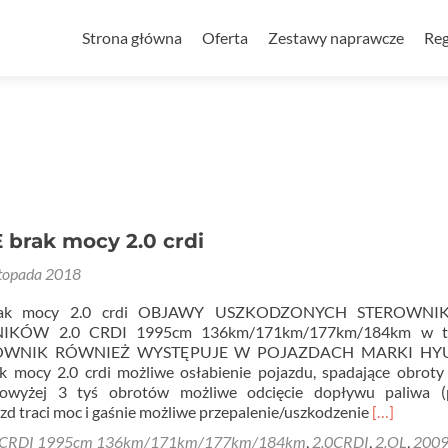
Przejdź
do
Strona główna
Oferta
Zestawy naprawcze
Reg
treści
brak mocy 2.0 crdi
stopada 2018
ak mocy 2.0 crdi OBJAWY USZKODZONYCH STEROWNI
NIKÓW 2.0 CRDI 1995cm 136km/171km/177km/184km w t
OWNIK RÓWNIEŻ WYSTĘPUJE W POJAZDACH MARKI HY
mocy 2.0 crdi możliwe osłabienie pojazdu, spadające obroty 
owyżej 3 tyś obrotów możliwe odcięcie dopływu paliwa 
Read
azd traci moc i gaśnie możliwe przepalenie/uszkodzenie
[…]
more
 CRDI 1995cm 136km/171km/177km/184km
,
2.0CRDI
,
2.OL
,
200