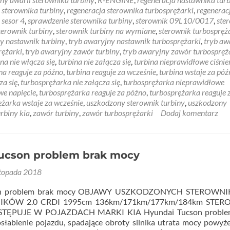
 sterownika turbiny
,
regeneracja sterownika turbosprężarki
,
regenerac
,
sesor 4
,
sprawdzenie sterownika turbiny
,
sterownik 09L10/0017
,
ste
terownik turbiny
,
sterownik turbiny na wymiane
,
sterownik turbospręż
y nastawnik turbiny
,
tryb awaryjny nastawnik turbosprężarki
,
tryb aw
rężarki
,
tryb awaryjny zawór turbiny
,
tryb awaryjny zawór turbospręż
ina nie włącza się
,
turbina nie załącza się
,
turbina nieprawidłowe ciśnie
na reaguje za późno
,
turbina reaguje za wcześnie
,
turbina wstaje za póź
za się
,
turbosprężarka nie załącza się
,
turbosprężarka nieprawidłowe
we napięcie
,
turbosprężarka reaguje za późno
,
turbosprężarka reaguje 
ężarka wstaje za wcześnie
,
uszkodzony sterownik turbiny
,
uszkodzony
rbiny kia
,
zawór turbiny
,
zawór turbosprężarki
Dodaj komentarz
ucson problem brak mocy
stopada 2018
on problem brak mocy OBJAWY USZKODZONYCH STEROWN
IKÓW 2.0 CRDI 1995cm 136km/171km/177km/184km STE
ĘPUJE W POJAZDACH MARKI KIA Hyundai Tucson proble
łabienie pojazdu, spadające obroty silnika utrata mocy powyże