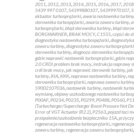
2011
,
2012
,
2013
,
2014
,
2015
,
2016
,
2017
,
2018
5439 997 0107
,
54399880107
,
54399970107
,
5
aktuator turbosprężarki
,
awaria nastawnika turbin
sterownika turbospężarki
,
awaria zaworu turbiny
,
a
turbosprężarki
,
błąd sterownika turbiny
,
błąd stero
BORGWARNER
,
BRAK MOCY
,
C1555
,
części do 
diagnostyka nastawnika turbospężarki
,
diagnostyka
zaworu turbiny
,
diagnostyka zaworu turbosprężarki
sterownika turbiny
,
diagnoza sterownika turbospęża
gdzie naprawić nastawnik turbosprężarki
,
gdzie nap
2.0 CRDI problem brak mocy
,
instrukcja naprawy s
crdi brak mocy
,
jak naprawić sterownik turbiny
,
jak
turbiny
,
KIA
,
KKK
,
naprawa nastawnika turbiny
,
na
sterownika turbosprężarki
,
naprawa zaworu turbin
59002107036
,
nastawnik turbiny
,
nastawnik turb
wymianę
,
objawy uszkodzonego nastawnika turbos
P00AF
,
P0234
,
P0235
,
P0299
,
P0488
,
P0560
,
P1
(Turbocharger/Supercharger Boost Pressure Not De
Error of VGT Actuator (R2.2)
,
P2563
,
pojazd taci 
przepalenie/uszkodzenie bezpiecznika 15A
,
przyczy
regeneracja nastawnika turbosprężarki
,
regeneracja
zaworu turbiny
,
regeneracja zaworu turbosprężarki