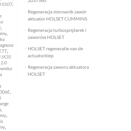
2037560
8 0107
,
E
Regeneracja sterownik zawór
a
aktuator HOLSET CUMMINS
ka
i
,
Regeneracja turbosprężarek i
biny
,
zaworów HOLSET
yka
iagnoza
HOLSET regeneratie van de
ETT
,
actuatorklep
i IX35
 2.0
Regeneracja zaworu aktuatora
rownika
HOLSET
a
a
006E
,
i
Range
a
,
biny
,
ja
iny
,