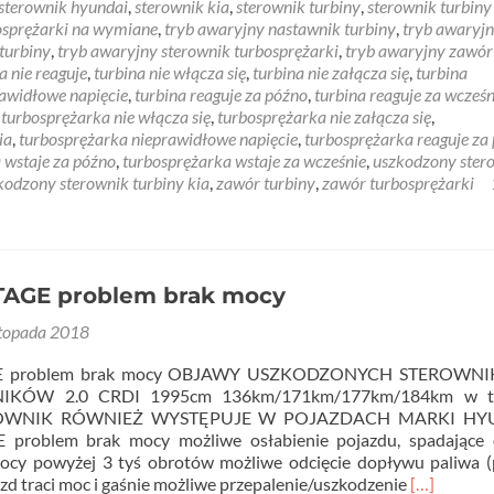
sterownik hyundai
,
sterownik kia
,
sterownik turbiny
,
sterownik turbiny
osprężarki na wymiane
,
tryb awaryjny nastawnik turbiny
,
tryb awaryj
turbiny
,
tryb awaryjny sterownik turbosprężarki
,
tryb awaryjny zawór
a nie reaguje
,
turbina nie włącza się
,
turbina nie załącza się
,
turbina
rawidłowe napięcie
,
turbina reaguje za późno
,
turbina reaguje za wcześn
,
turbosprężarka nie włącza się
,
turbosprężarka nie załącza się
,
ia
,
turbosprężarka nieprawidłowe napięcie
,
turbosprężarka reaguje za
 wstaje za późno
,
turbosprężarka wstaje za wcześnie
,
uszkodzony ster
kodzony sterownik turbiny kia
,
zawór turbiny
,
zawór turbosprężarki
AGE problem brak mocy
stopada 2018
E problem brak mocy OBJAWY USZKODZONYCH STEROWNI
NIKÓW 2.0 CRDI 1995cm 136km/171km/177km/184km w t
OWNIK RÓWNIEŻ WYSTĘPUJE W POJAZDACH MARKI HY
problem brak mocy możliwe osłabienie pojazdu, spadające 
 mocy powyżej 3 tyś obrotów możliwe odcięcie dopływu paliwa
Read
azd traci moc i gaśnie możliwe przepalenie/uszkodzenie
[…]