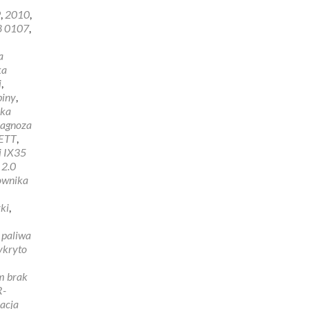
9
,
2010
,
8 0107
,
E
a
ka
i
,
biny
,
yka
iagnoza
ETT
,
i IX35
 2.0
rownika
ki
,
 paliwa
ykryto
m brak
R-
acja