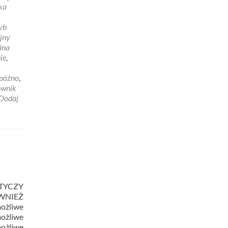
ka
k
yb
jny
ina
ie
,
 późno
,
ownik
Dodaj
OTYCZY
ÓWNIEŻ
żliwe
możliwe
ożliwe