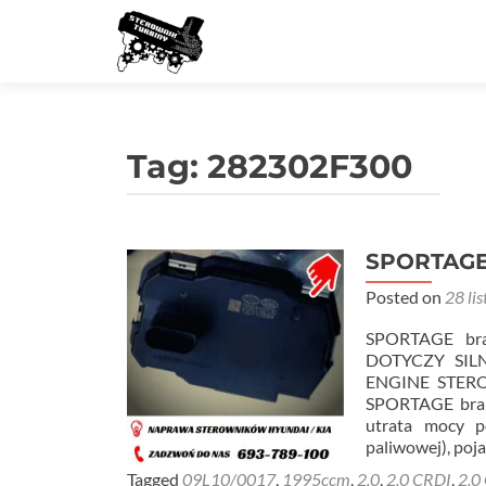
Tag:
282302F300
SPORTAGE 
Posted on
28 li
SPORTAGE br
DOTYCZY SIL
ENGINE STER
SPORTAGE brak 
utrata mocy p
paliwowej), poj
Tagged
09L10/0017
,
1995ccm
,
2.0
,
2.0 CRDI
,
2.0