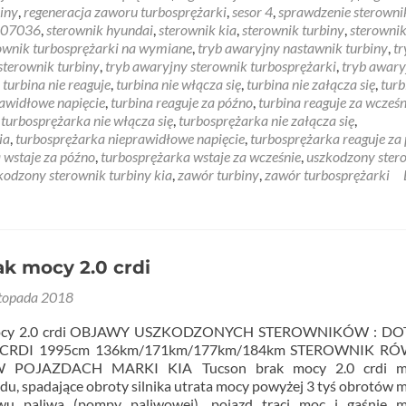
iny
,
regeneracja zaworu turbosprężarki
,
sesor 4
,
sprawdzenie sterowni
107036
,
sterownik hyundai
,
sterownik kia
,
sterownik turbiny
,
sterowni
ownik turbosprężarki na wymiane
,
tryb awaryjny nastawnik turbiny
,
tr
sterownik turbiny
,
tryb awaryjny sterownik turbosprężarki
,
tryb awary
,
turbina nie reaguje
,
turbina nie włącza się
,
turbina nie załącza się
,
turb
rawidłowe napięcie
,
turbina reaguje za późno
,
turbina reaguje za wcześn
,
turbosprężarka nie włącza się
,
turbosprężarka nie załącza się
,
ia
,
turbosprężarka nieprawidłowe napięcie
,
turbosprężarka reaguje za
 wstaje za późno
,
turbosprężarka wstaje za wcześnie
,
uszkodzony ster
kodzony sterownik turbiny kia
,
zawór turbiny
,
zawór turbosprężarki
k mocy 2.0 crdi
stopada 2018
mocy 2.0 crdi OBJAWY USZKODZONYCH STEROWNIKÓW : D
 CRDI 1995cm 136km/171km/177km/184km STEROWNIK R
 POJAZDACH MARKI KIA Tucson brak mocy 2.0 crdi mo
zdu, spadające obroty silnika utrata mocy powyżej 3 tyś obrotów 
ywu paliwa (pompy paliwowej), pojazd traci moc i gaśnie m