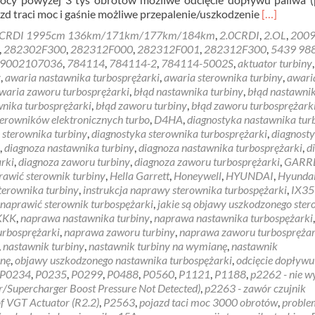
Read
azd traci moc i gaśnie możliwe przepalenie/uszkodzenie
[…]
more
 CRDI 1995cm 136km/171km/177km/184km
,
2.0CRDI
,
2.OL
,
200
about
,
282302F300
,
282312F000
,
282312F001
,
282312F300
,
5439 98
KIA
9002107036
,
784114
,
784114-2
,
784114-5002S
,
aktuator turbiny
,
SPORTAG
y
,
awaria nastawnika turbosprężarki
,
awaria sterownika turbiny
,
awari
problem
waria zaworu turbosprężarki
,
błąd nastawnika turbiny
,
błąd nastawni
brak
wnika turbosprężarki
,
błąd zaworu turbiny
,
błąd zaworu turbosprężark
mocy
sterowników elektronicznych turbo
,
D4HA
,
diagnostyka nastawnika tur
 sterownika turbiny
,
diagnostyka sterownika turbosprężarki
,
diagnost
,
diagnoza nastawnika turbiny
,
diagnoza nastawnika turbosprężarki
,
d
rki
,
diagnoza zaworu turbiny
,
diagnoza zaworu turbosprężarki
,
GARR
rawić sterownik turbiny
,
Hella Garrett
,
Honeywell
,
HYUNDAI
,
Hyunda
terownika turbiny
,
instrukcja naprawy sterownika turbospężarki
,
IX35
 naprawić sterownik turbospężarki
,
jakie są objawy uszkodzonego ste
KKK
,
naprawa nastawnika turbiny
,
naprawa nastawnika turbospężarki
,
urbosprężarki
,
naprawa zaworu turbiny
,
naprawa zaworu turbosprężar
,
nastawnik turbiny
,
nastawnik turbiny na wymianę
,
nastawnik
anę
,
objawy uszkodzonego nastawnika turbospężarki
,
odcięcie dopływu
P0234
,
P0235
,
P0299
,
P0488
,
P0560
,
P1121
,
P1188
,
p2262 - nie w
r/Supercharger Boost Pressure Not Detected)
,
p2263 - zawór czujnik
f VGT Actuator (R2.2)
,
P2563
,
pojazd taci moc 3000 obrotów
,
proble