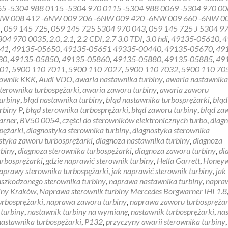
about
65 -5304 988 0115 -5304 970 0115 -5304 988 0069 -5304 970 0
Naprawa
NW 008 412 -6NW 009 206 -6NW 009 420 -6NW 009 660 -6NW 0
sterownik
1
,
059 145 725
,
059 145 725 5304 970 043
,
059 145 725 J 5304 9
turbiny
304 970 0035
,
2.0
,
2.1
,
2.2 CDI
,
2.7 3.0 TDI
,
3.0 hdi
,
49135-05610
,
4
Mercedes
41
,
49135-05650
,
49135-05651 49335-00440
,
49135-05670
,
49
Borgwarner
30
,
49135-05850
,
49135-05860
,
49135-05880
,
49135-05885
,
49
IHI
01
,
5900 110 7011
,
5900 110 7027
,
5900 110 7032
,
5900 110 70
1.8,
rownik KKK
,
Audi VDO
,
awaria nastawnika turbiny
,
awaria nastawnika
2.0,
terownika turbospężarki
,
awaria zaworu turbiny
,
awaria zaworu
2.1,
urbiny
,
błąd nastawnika turbiny
,
błąd nastawnika turbosprężarki
,
błąd
2.2
rbiny P
,
błąd sterownika turbosprężarki
,
błąd zaworu turbiny
,
błąd za
CDI
arner
,
BV50 0054
,
części do sterowników elektronicznych turbo
,
diag
pężarki
,
diagnostyka sterownika turbiny
,
diagnostyka sterownika
styka zaworu turbosprężarki
,
diagnoza nastawnika turbiny
,
diagnoza
rbiny
,
diagnoza sterownika turbospężarki
,
diagnoza zaworu turbiny
,
di
urbosprężarki
,
gdzie naprawić sterownik turbiny
,
Hella Garrett
,
Honeyw
naprawy sterownika turbospężarki
,
jak naprawić sterownik turbiny
,
jak
 uszkodzonego sterownika turbiny
,
naprawa nastawnika turbiny
,
napra
iny Kraków
,
Naprawa sterownik turbiny Mercedes Borgwarner IHI 1.8
urbosprężarki
,
naprawa zaworu turbiny
,
naprawa zaworu turbosprężar
 turbiny
,
nastawnik turbiny na wymianę
,
nastawnik turbosprężarki
,
na
astawnika turbospężarki
,
P132
,
przyczyny awarii sterownika turbiny
,