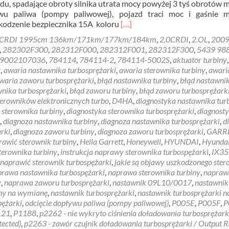
zdu, spadające obroty silnika utrata mocy powyżej 3 tyś obrotów 
ywu paliwa (pompy paliwowej), pojazd traci moc i gaśnie m
Read
kodzenie bezpiecznika 15A koloru
[…]
more
 CRDI 1995cm 136km/171km/177km/184km
,
2.0CRDI
,
2.OL
,
200
about
,
282302F300
,
282312F000
,
282312F001
,
282312F300
,
5439 98
Tucson
9002107036
,
784114
,
784114-2
,
784114-5002S
,
aktuator turbiny
,
brak
y
,
awaria nastawnika turbosprężarki
,
awaria sterownika turbiny
,
awari
mocy
waria zaworu turbosprężarki
,
błąd nastawnika turbiny
,
błąd nastawni
2.0
wnika turbosprężarki
,
błąd zaworu turbiny
,
błąd zaworu turbosprężark
crdi
sterowników elektronicznych turbo
,
D4HA
,
diagnostyka nastawnika tur
 sterownika turbiny
,
diagnostyka sterownika turbosprężarki
,
diagnost
,
diagnoza nastawnika turbiny
,
diagnoza nastawnika turbosprężarki
,
d
rki
,
diagnoza zaworu turbiny
,
diagnoza zaworu turbosprężarki
,
GARR
rawić sterownik turbiny
,
Hella Garrett
,
Honeywell
,
HYUNDAI
,
Hyunda
terownika turbiny
,
instrukcja naprawy sterownika turbospężarki
,
IX35
 naprawić sterownik turbospężarki
,
jakie są objawy uszkodzonego ste
prawa nastawnika turbospężarki
,
naprawa sterownika turbiny
,
napraw
y
,
naprawa zaworu turbosprężarki
,
nastawnik 09L10/0017
,
nastawnik
iny na wymianę
,
nastawnik turbosprężarki
,
nastawnik turbosprężarki n
pężarki
,
odcięcie dopływu paliwa (pompy paliwowej)
,
P005E
,
P005F
,
P
121
,
P1188
,
p2262 - nie wykryto ciśnienia doładowania turbosprężark
tected)
,
p2263 - zawór czujnik doładowania turbosprężarki / Output 