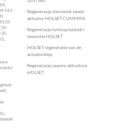
2037560
069
,
09 543
Regeneracja sterownik zawór
70
aktuator HOLSET CUMMINS
9135-
135-
Regeneracja turbosprężarek i
135-
zaworów HOLSET
55
,
HOLSET regeneratie van de
actuatorklep
woru
Regeneracja zaworu aktuatora
nostyka
HOLSET
agnoza
ell
,
wa
,
ki
,
stawnik