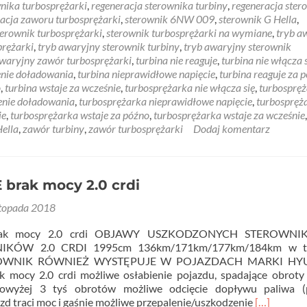
nika turbosprężarki
,
regeneracja sterownika turbiny
,
regeneracja ster
acja zaworu turbosprężarki
,
sterownik 6NW 009
,
sterownik G Hella
,
terownik turbosprężarki
,
sterownik turbosprężarki na wymiane
,
tryb a
prężarki
,
tryb awaryjny sterownik turbiny
,
tryb awaryjny sterownik
awaryjny zawór turbosprężarki
,
turbina nie reaguje
,
turbina nie włącza 
enie doładowania
,
turbina nieprawidłowe napięcie
,
turbina reaguje za 
o
,
turbina wstaje za wcześnie
,
turbosprężarka nie włącza się
,
turbosprę
enie doładowania
,
turbosprężarka nieprawidłowe napięcie
,
turbospręż
ie
,
turbosprężarka wstaje za późno
,
turbosprężarka wstaje za wcześnie
ella
,
zawór turbiny
,
zawór turbosprężarki
Dodaj komentarz
brak mocy 2.0 crdi
stopada 2018
ak mocy 2.0 crdi OBJAWY USZKODZONYCH STEROWNI
NIKÓW 2.0 CRDI 1995cm 136km/171km/177km/184km w t
OWNIK RÓWNIEŻ WYSTĘPUJE W POJAZDACH MARKI HY
mocy 2.0 crdi możliwe osłabienie pojazdu, spadające obroty 
owyżej 3 tyś obrotów możliwe odcięcie dopływu paliwa 
Read
azd traci moc i gaśnie możliwe przepalenie/uszkodzenie
[…]