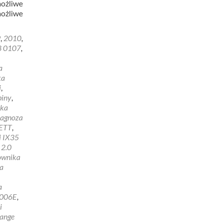
możliwe
ożliwe
9
,
2010
,
8 0107
,
a
ka
i
,
biny
,
yka
iagnoza
ETT
,
i IX35
 2.0
rownika
a
a
006E
,
i
Range