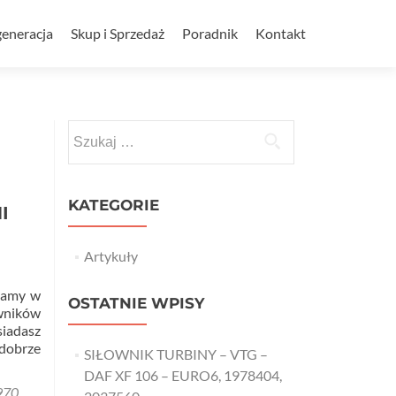
eneracja
Skup i Sprzedaż
Poradnik
Kontakt
Szukaj:
KATEGORIE
I
Artykuły
itamy w
OSTATNIE WPISY
owników
siadasz
 dobrze
SIŁOWNIK TURBINY – VTG –
DAF XF 106 – EURO6, 1978404,
970