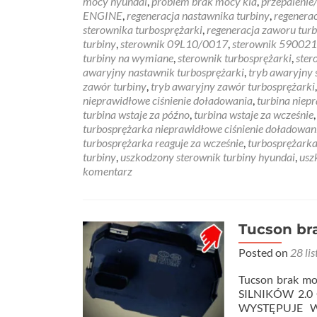
mocy hyundai
,
problem brak mocy kia
,
przepalenie
ENGINE
,
regeneracja nastawnika turbiny
,
regenerac
sterownika turbosprężarki
,
regeneracja zaworu turb
turbiny
,
sterownik 09L10/0017
,
sterownik 59002
turbiny na wymiane
,
sterownik turbosprężarki
,
ster
awaryjny nastawnik turbosprężarki
,
tryb awaryjny 
zawór turbiny
,
tryb awaryjny zawór turbosprężarki
nieprawidłowe ciśnienie doładowania
,
turbina niep
turbina wstaje za późno
,
turbina wstaje za wcześnie
turbosprężarka nieprawidłowe ciśnienie doładowan
turbosprężarka reaguje za wcześnie
,
turbosprężarka
turbiny
,
uszkodzony sterownik turbiny hyundai
,
usz
komentarz
Tucson bra
Posted on
28 li
Tucson brak 
SILNIKÓW 2.0
WYSTĘPUJE W