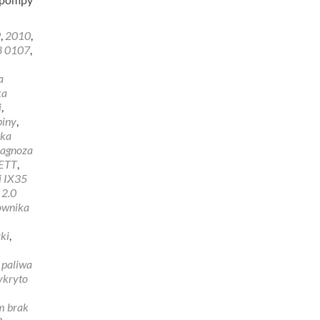
9
,
2010
,
8 0107
,
E
a
ka
i
,
biny
,
yka
iagnoza
ETT
,
i IX35
 2.0
rownika
ki
,
 paliwa
ykryto
m brak