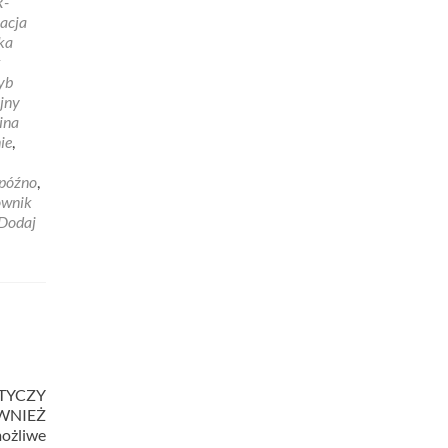
R-
acja
ka
k
yb
jny
ina
ie
,
 późno
,
ownik
Dodaj
OTYCZY
ÓWNIEŻ
żliwe