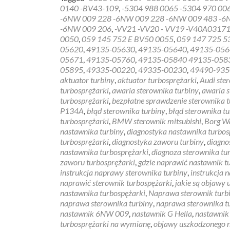
0140 -BV43-109
,
-5304 988 0065 -5304 970 00
-6NW 009 228 -6NW 009 228 -6NW 009 483 -6
-6NW 009 206
,
-VV21 -VV20 - VV19 -V40A0317
0050
,
059 145 752 E BV50 0055
,
059 147 725 5
05620
,
49135-05630
,
49135-05640
,
49135-056
05671
,
49135-05760
,
49135-05840 49135-058
05895
,
49335-00220
,
49335-00230
,
49490-935
aktuator turbiny
,
aktuator turbosprężarki
,
Audi ste
turbosprężarki
,
awaria sterownika turbiny
,
awaria s
turbosprężarki
,
bezpłatne sprawdzenie sterownika t
P134A
,
błąd sterownika turbiny
,
błąd sterownika tu
turbosprężarki
,
BMW sterownik mitsubishi
,
Borg W
nastawnika turbiny
,
diagnostyka nastawnika turbos
turbosprężarki
,
diagnostyka zaworu turbiny
,
diagno
nastawnika turbosprężarki
,
diagnoza sterownika tu
zaworu turbosprężarki
,
gdzie naprawić nastawnik t
instrukcja naprawy sterownika turbiny
,
instrukcja 
naprawić sterownik turbospężarki
,
jakie są objawy
nastawnika turbospężarki
,
Naprawa sterownik turb
naprawa sterownika turbiny
,
naprawa sterownika t
nastawnik 6NW 009
,
nastawnik G Hella
,
nastawnik
turbosprężarki na wymianę
,
objawy uszkodzonego n