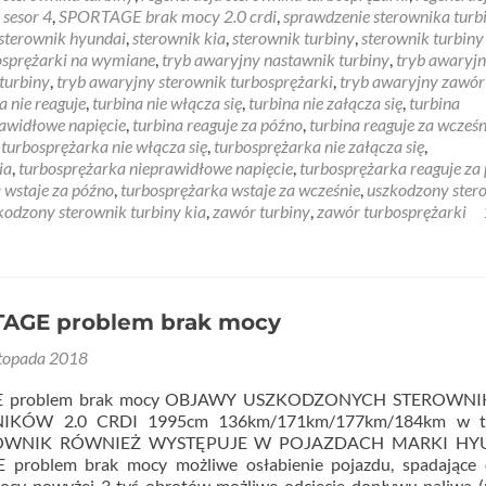
,
sesor 4
,
SPORTAGE brak mocy 2.0 crdi
,
sprawdzenie sterownika turb
sterownik hyundai
,
sterownik kia
,
sterownik turbiny
,
sterownik turbiny
osprężarki na wymiane
,
tryb awaryjny nastawnik turbiny
,
tryb awaryj
turbiny
,
tryb awaryjny sterownik turbosprężarki
,
tryb awaryjny zawór
a nie reaguje
,
turbina nie włącza się
,
turbina nie załącza się
,
turbina
rawidłowe napięcie
,
turbina reaguje za późno
,
turbina reaguje za wcześn
,
turbosprężarka nie włącza się
,
turbosprężarka nie załącza się
,
ia
,
turbosprężarka nieprawidłowe napięcie
,
turbosprężarka reaguje za
 wstaje za późno
,
turbosprężarka wstaje za wcześnie
,
uszkodzony ster
kodzony sterownik turbiny kia
,
zawór turbiny
,
zawór turbosprężarki
AGE problem brak mocy
stopada 2018
E problem brak mocy OBJAWY USZKODZONYCH STEROWNI
NIKÓW 2.0 CRDI 1995cm 136km/171km/177km/184km w t
OWNIK RÓWNIEŻ WYSTĘPUJE W POJAZDACH MARKI HY
problem brak mocy możliwe osłabienie pojazdu, spadające 
 mocy powyżej 3 tyś obrotów możliwe odcięcie dopływu paliwa