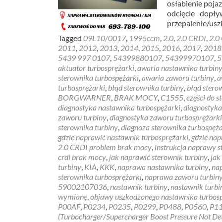
osłabienie poja
odcięcie dopł
przepalenie/usz
Tagged
09L10/0017
,
1995ccm
,
2.0
,
2.0 CRDI
,
2.0
2011
,
2012
,
2013
,
2014
,
2015
,
2016
,
2017
,
2018
5439 997 0107
,
54399880107
,
54399970107
,
5
aktuator turbosprężarki
,
awaria nastawnika turbin
sterownika turbospężarki
,
awaria zaworu turbiny
,
a
turbosprężarki
,
błąd sterownika turbiny
,
błąd stero
BORGWARNER
,
BRAK MOCY
,
C1555
,
części do 
diagnostyka nastawnika turbospężarki
,
diagnostyka
zaworu turbiny
,
diagnostyka zaworu turbosprężarki
sterownika turbiny
,
diagnoza sterownika turbospęża
gdzie naprawić nastawnik turbosprężarki
,
gdzie nap
2.0 CRDI problem brak mocy
,
instrukcja naprawy s
crdi brak mocy
,
jak naprawić sterownik turbiny
,
jak
turbiny
,
KIA
,
KKK
,
naprawa nastawnika turbiny
,
na
sterownika turbosprężarki
,
naprawa zaworu turbin
59002107036
,
nastawnik turbiny
,
nastawnik turb
wymianę
,
objawy uszkodzonego nastawnika turbos
P00AF
,
P0234
,
P0235
,
P0299
,
P0488
,
P0560
,
P1
(Turbocharger/Supercharger Boost Pressure Not De