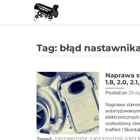
Tag:
błąd nastawnika
Naprawa s
Nawigacja
1.8, 2.0, 2.
po
Posted on
28 st
wpisach
Naprawa sterow
autoryzowanym 
elektronicznyc
uszkodzony ster
trafiłeś ! Skont
Tagged
-5303 988 0109 -5303 970 0109 -5303 9