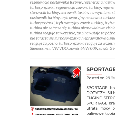
regeneracja nastawnika turbiny
,
regeneracja nastaw
turbosprężarki
,
regeneracja zaworu turbiny
,
regener
sterownik turbiny
,
sterownik turbiny na wymiane
,
s
nastawnik turbiny
,
tryb awaryjny nastawnik turbos
turbosprężarki
,
tryb awaryjny zawór turbiny
,
tryb 
turbina nie załącza się
,
turbina nieprawidłowe ciśni
turbina reaguje za wcześnie
,
turbina wstaje za późn
nie załącza się
,
turbosprężarka nieprawidłowe ciśni
reaguje za późno
,
turbosprężarka reaguje za wcześn
Siemens
,
vnt
,
VW VDO
,
zawór 6NW 009
,
zawór G H
SPORTAGE 
Posted on
28 li
SPORTAGE br
DOTYCZY SIL
ENGINE STER
SPORTAGE brak 
utrata mocy p
paliwowej), poj