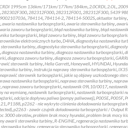
more
 CRDI 1995cm 136km/171km/177km/184km
,
2.0CRDI
,
2.OL
,
200
about
,
282302F300
,
282312F000
,
282312F001
,
282312F300
,
5439 98
SPORTAG
9002107036
,
784114
,
784114-2
,
784114-5002S
,
aktuator turbiny
,
brak
y
,
awaria nastawnika turbosprężarki
,
awaria sterownika turbiny
,
awari
mocy
waria zaworu turbosprężarki
,
błąd nastawnika turbiny
,
błąd nastawni
2.0
wnika turbosprężarki
,
błąd zaworu turbiny
,
błąd zaworu turbosprężark
crdi
sterowników elektronicznych turbo
,
D4HA
,
diagnostyka nastawnika tur
 sterownika turbiny
,
diagnostyka sterownika turbosprężarki
,
diagnost
,
diagnoza nastawnika turbiny
,
diagnoza nastawnika turbosprężarki
,
d
rki
,
diagnoza zaworu turbiny
,
diagnoza zaworu turbosprężarki
,
GARR
rawić sterownik turbiny
,
Hella Garrett
,
Honeywell
,
HYUNDAI
,
Hyunda
terownika turbiny
,
instrukcja naprawy sterownika turbospężarki
,
IX35
 naprawić sterownik turbospężarki
,
jakie są objawy uszkodzonego ste
prawa nastawnika turbospężarki
,
naprawa sterownika turbiny
,
napraw
y
,
naprawa zaworu turbosprężarki
,
nastawnik 09L10/0017
,
nastawnik
iny na wymianę
,
nastawnik turbosprężarki
,
nastawnik turbosprężarki n
pężarki
,
odcięcie dopływu paliwa (pompy paliwowej)
,
P005E
,
P005F
,
P
121
,
P1188
,
p2262 - nie wykryto ciśnienia doładowania turbosprężark
tected)
,
p2263 - zawór czujnik doładowania turbosprężarki / Output 
moc 3000 obrotów
,
problem brak mocy hyundai
,
problem brak mocy ki
ny awarii sterownika turbiny
,
R-ENGINE
,
regeneracja nastawnika tur
 sterownika turbiny
,
regeneracja sterownika turbosprężarki
,
regenerac