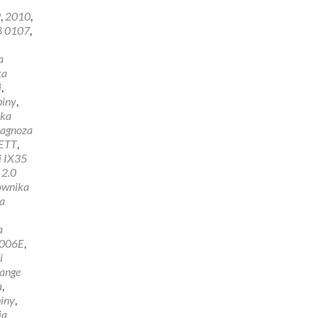
9
,
2010
,
8 0107
,
E
a
ka
i
,
biny
,
yka
iagnoza
ETT
,
i IX35
 2.0
rownika
a
a
006E
,
i
Range
a
,
biny
,
ja