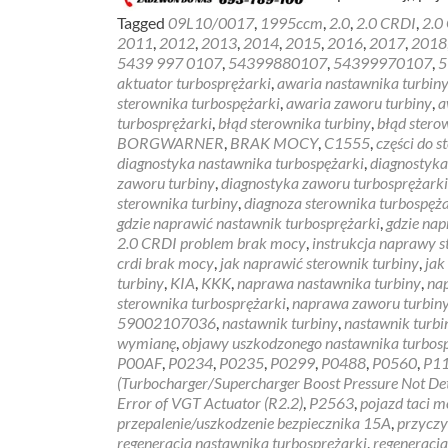
Tagged
09L10/0017
,
1995ccm
,
2.0
,
2.0 CRDI
,
2.0
2011
,
2012
,
2013
,
2014
,
2015
,
2016
,
2017
,
2018
5439 997 0107
,
54399880107
,
54399970107
,
5
aktuator turbosprężarki
,
awaria nastawnika turbin
sterownika turbospężarki
,
awaria zaworu turbiny
,
a
turbosprężarki
,
błąd sterownika turbiny
,
błąd stero
BORGWARNER
,
BRAK MOCY
,
C1555
,
części do 
diagnostyka nastawnika turbospężarki
,
diagnostyka
zaworu turbiny
,
diagnostyka zaworu turbosprężarki
sterownika turbiny
,
diagnoza sterownika turbospęża
gdzie naprawić nastawnik turbosprężarki
,
gdzie nap
2.0 CRDI problem brak mocy
,
instrukcja naprawy s
crdi brak mocy
,
jak naprawić sterownik turbiny
,
jak
turbiny
,
KIA
,
KKK
,
naprawa nastawnika turbiny
,
na
sterownika turbosprężarki
,
naprawa zaworu turbin
59002107036
,
nastawnik turbiny
,
nastawnik turb
wymianę
,
objawy uszkodzonego nastawnika turbos
P00AF
,
P0234
,
P0235
,
P0299
,
P0488
,
P0560
,
P1
(Turbocharger/Supercharger Boost Pressure Not De
Error of VGT Actuator (R2.2)
,
P2563
,
pojazd taci 
przepalenie/uszkodzenie bezpiecznika 15A
,
przyczy
regeneracja nastawnika turbosprężarki
,
regeneracja