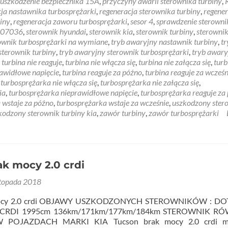
/uszkodzenie bezpiecznika 15A
,
przyczyny awarii sterownika turbiny
,
ja nastawnika turbosprężarki
,
regeneracja sterownika turbiny
,
regener
iny
,
regeneracja zaworu turbosprężarki
,
sesor 4
,
sprawdzenie sterowni
107036
,
sterownik hyundai
,
sterownik kia
,
sterownik turbiny
,
sterowni
ownik turbosprężarki na wymiane
,
tryb awaryjny nastawnik turbiny
,
tr
sterownik turbiny
,
tryb awaryjny sterownik turbosprężarki
,
tryb awary
,
turbina nie reaguje
,
turbina nie włącza się
,
turbina nie załącza się
,
turb
rawidłowe napięcie
,
turbina reaguje za późno
,
turbina reaguje za wcześn
,
turbosprężarka nie włącza się
,
turbosprężarka nie załącza się
,
ia
,
turbosprężarka nieprawidłowe napięcie
,
turbosprężarka reaguje za
 wstaje za późno
,
turbosprężarka wstaje za wcześnie
,
uszkodzony ster
kodzony sterownik turbiny kia
,
zawór turbiny
,
zawór turbosprężarki
k mocy 2.0 crdi
stopada 2018
mocy 2.0 crdi OBJAWY USZKODZONYCH STEROWNIKÓW : D
 CRDI 1995cm 136km/171km/177km/184km STEROWNIK R
 POJAZDACH MARKI KIA Tucson brak mocy 2.0 crdi mo