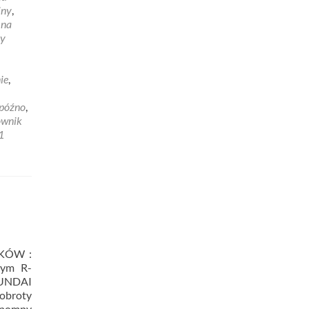
iny
,
 na
ny
ie
,
 późno
,
ownik
1
KÓW :
ym R-
UNDAI
obroty
 (pompy