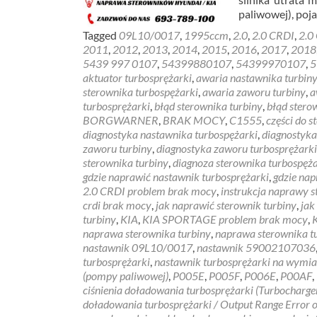
paliwowej), poj
Tagged
09L10/0017
,
1995ccm
,
2.0
,
2.0 CRDI
,
2.0
2011
,
2012
,
2013
,
2014
,
2015
,
2016
,
2017
,
2018
5439 997 0107
,
54399880107
,
54399970107
,
5
aktuator turbosprężarki
,
awaria nastawnika turbin
sterownika turbospężarki
,
awaria zaworu turbiny
,
a
turbosprężarki
,
błąd sterownika turbiny
,
błąd stero
BORGWARNER
,
BRAK MOCY
,
C1555
,
części do 
diagnostyka nastawnika turbospężarki
,
diagnostyka
zaworu turbiny
,
diagnostyka zaworu turbosprężarki
sterownika turbiny
,
diagnoza sterownika turbospęża
gdzie naprawić nastawnik turbosprężarki
,
gdzie nap
2.0 CRDI problem brak mocy
,
instrukcja naprawy s
crdi brak mocy
,
jak naprawić sterownik turbiny
,
jak
turbiny
,
KIA
,
KIA SPORTAGE problem brak mocy
,
naprawa sterownika turbiny
,
naprawa sterownika t
nastawnik 09L10/0017
,
nastawnik 59002107036
turbosprężarki
,
nastawnik turbosprężarki na wymi
(pompy paliwowej)
,
P005E
,
P005F
,
P006E
,
P00AF
,
ciśnienia doładowania turbosprężarki (Turbocharge
doładowania turbosprężarki / Output Range Error o