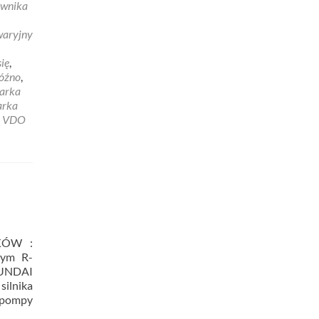
ownika
waryjny
się
,
późno
,
żarka
arka
,
VDO
KÓW :
ym R-
UNDAI
silnika
(pompy