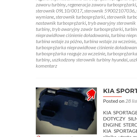
zaworu turbiny
,
regeneracja zaworu turbosprężarki
sterownik 09L10/0017
,
sterownik 59002107036
,
wymiane
,
sterownik turbosprężarki
,
sterownik turb
nastawnik turbosprężarki
,
tryb awaryjny sterownik 
turbiny
,
tryb awaryjny zawór turbosprężarki
,
turbin
nieprawidłowe ciśnienie doładowania
,
turbina niep
turbina wstaje za późno
,
turbina wstaje za wcześnie
turbosprężarka nieprawidłowe ciśnienie doładowan
turbosprężarka reaguje za wcześnie
,
turbosprężarka
turbiny
,
uszkodzony sterownik turbiny hyundai
,
usz
komentarz
KIA SPORT
Posted on
28 li
KIA SPORTAG
DOTYCZY SIL
ENGINE STER
KIA SPORTAGE 
silnika utrata