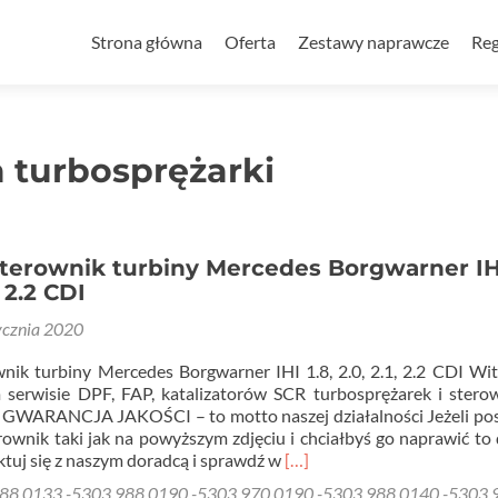
Przejdź
do
Strona główna
Oferta
Zestawy naprawcze
Reg
treści
 turbosprężarki
terownik turbiny Mercedes Borgwarner IH
1, 2.2 CDI
ycznia 2020
nik turbiny Mercedes Borgwarner IHI 1.8, 2.0, 2.1, 2.2 CDI W
serwisie DPF, FAP, katalizatorów SCR turbosprężarek i ster
h GWARANCJA JAKOŚCI – to motto naszej działalności Jeżeli po
ownik taki jak na powyższym zdjęciu i chciałbyś go naprawić to
Read
aktuj się z naszym doradcą i sprawdź w
[…]
more
88 0133 -5303 988 0190 -5303 970 0190 -5303 988 0140 -5303 