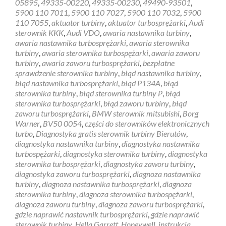
05895
,
49335-00220
,
49335-00230
,
49490-93501
,
5900 110 7011
,
5900 110 7027
,
5900 110 7032
,
5900
110 7055
,
aktuator turbiny
,
aktuator turbosprężarki
,
Audi
sterownik KKK
,
Audi VDO
,
awaria nastawnika turbiny
,
awaria nastawnika turbosprężarki
,
awaria sterownika
turbiny
,
awaria sterownika turbospężarki
,
awaria zaworu
turbiny
,
awaria zaworu turbosprężarki
,
bezpłatne
sprawdzenie sterownika turbiny
,
błąd nastawnika turbiny
,
błąd nastawnika turbosprężarki
,
błąd P134A
,
błąd
sterownika turbiny
,
błąd sterownika turbiny P
,
błąd
sterownika turbosprężarki
,
błąd zaworu turbiny
,
błąd
zaworu turbosprężarki
,
BMW sterownik mitsubishi
,
Borg
Warner
,
BV50 0054
,
części do sterowników elektronicznych
turbo
,
Diagnostyka gratis sterownik turbiny Bierutów
,
diagnostyka nastawnika turbiny
,
diagnostyka nastawnika
turbospężarki
,
diagnostyka sterownika turbiny
,
diagnostyka
sterownika turbosprężarki
,
diagnostyka zaworu turbiny
,
diagnostyka zaworu turbosprężarki
,
diagnoza nastawnika
turbiny
,
diagnoza nastawnika turbosprężarki
,
diagnoza
sterownika turbiny
,
diagnoza sterownika turbospężarki
,
diagnoza zaworu turbiny
,
diagnoza zaworu turbosprężarki
,
gdzie naprawić nastawnik turbosprężarki
,
gdzie naprawić
sterownik turbiny
,
Hella Garrett
,
Honeywell
,
instrukcja