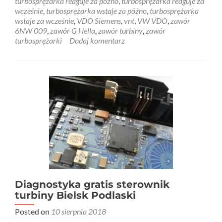
turbosprężarka reaguje za późno
,
turbosprężarka reaguje za
wcześnie
,
turbosprężarka wstaje za późno
,
turbosprężarka
wstaje za wcześnie
,
VDO Siemens
,
vnt
,
VW VDO
,
zawór
6NW 009
,
zawór G Hella
,
zawór turbiny
,
zawór
turbosprężarki
Dodaj komentarz
Diagnostyka gratis sterownik
turbiny Bielsk Podlaski
Posted on
10 sierpnia 2018