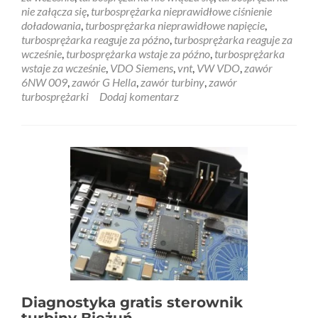
nie załącza się
,
turbosprężarka nieprawidłowe ciśnienie
doładowania
,
turbosprężarka nieprawidłowe napięcie
,
turbosprężarka reaguje za późno
,
turbosprężarka reaguje za
wcześnie
,
turbosprężarka wstaje za późno
,
turbosprężarka
wstaje za wcześnie
,
VDO Siemens
,
vnt
,
VW VDO
,
zawór
6NW 009
,
zawór G Hella
,
zawór turbiny
,
zawór
turbosprężarki
Dodaj komentarz
Diagnostyka gratis sterownik
turbiny Bieżuń