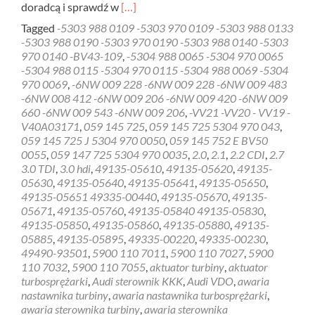
Read
doradcą i sprawdź w
[…]
more
Tagged
-5303 988 0109 -5303 970 0109 -5303 988 0133
about
-5303 988 0190 -5303 970 0190 -5303 988 0140 -5303
Naprawa
970 0140 -BV43-109
,
-5304 988 0065 -5304 970 0065
sterownik
-5304 988 0115 -5304 970 0115 -5304 988 0069 -5304
turbiny
970 0069
,
-6NW 009 228 -6NW 009 228 -6NW 009 483
Mercedes
-6NW 008 412 -6NW 009 206 -6NW 009 420 -6NW 009
Borgwarner
660 -6NW 009 543 -6NW 009 206
,
-VV21 -VV20 - VV19 -
IHI
V40A03171
,
059 145 725
,
059 145 725 5304 970 043
,
1.8,
059 145 725 J 5304 970 0050
,
059 145 752 E BV50
2.0,
0055
,
059 147 725 5304 970 0035
,
2.0
,
2.1
,
2.2 CDI
,
2.7
2.1,
3.0 TDI
,
3.0 hdi
,
49135-05610
,
49135-05620
,
49135-
2.2
05630
,
49135-05640
,
49135-05641
,
49135-05650
,
CDI
49135-05651 49335-00440
,
49135-05670
,
49135-
05671
,
49135-05760
,
49135-05840 49135-05830
,
49135-05850
,
49135-05860
,
49135-05880
,
49135-
05885
,
49135-05895
,
49335-00220
,
49335-00230
,
49490-93501
,
5900 110 7011
,
5900 110 7027
,
5900
110 7032
,
5900 110 7055
,
aktuator turbiny
,
aktuator
turbosprężarki
,
Audi sterownik KKK
,
Audi VDO
,
awaria
nastawnika turbiny
,
awaria nastawnika turbosprężarki
,
awaria sterownika turbiny
,
awaria sterownika