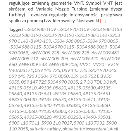
regulujące zmienną geometrie VNT. Symbol VNT jest
skrótem od Variable Nozzle Turbine (zmienna dysza
turbiny) i oznacza regulację intensywności przepływu
Read
spalin za pomocą tzw. kierownicy. Nastawniki
[…]
more
Tagged
-5303 988 0109 -5303 970 0109 -5303 988 0133
about
-5303 988 0190 -5303 970 0190 -5303 988 0140 -5303
Diagnostyka
970 0140 -BV43-109
,
-5304 988 0065 -5304 970 0065
gratis
-5304 988 0115 -5304 970 0115 -5304 988 0069 -5304
sterownik
970 0069
,
-6NW 009 228 -6NW 009 228 -6NW 009 483
turbiny
-6NW 008 412 -6NW 009 206 -6NW 009 420 -6NW 009
Bielawa
660 -6NW 009 543 -6NW 009 206
,
-VV21 -VV20 - VV19 -
V40A03171
,
059 145 725
,
059 145 725 5304 970 043
,
059 145 725 J 5304 970 0050
,
059 145 752 E BV50
0055
,
059 147 725 5304 970 0035
,
2.7 3.0 TDI
,
3.0 hdi
,
49135-05610
,
49135-05620
,
49135-05630
,
49135-
05640
,
49135-05641
,
49135-05650
,
49135-05651
49335-00440
,
49135-05670
,
49135-05671
,
49135-
05760
,
49135-05840 49135-05830
,
49135-05850
,
49135-05860
,
49135-05880
,
49135-05885
,
49135-
05895
,
49335-00220
,
49335-00230
,
49490-93501
,
5900 110 7011
,
5900 110 7027
,
5900 110 7032
,
5900
110 7055
,
aktuator turbiny
,
aktuator turbosprężarki
,
Audi