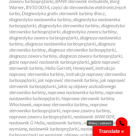
zaworu turbosprężarki
,
BMW sterownik mitsubishi
,
Borg
Warner
,
BV50 0054
,
części do sterowników elektronicznych
turbo
,
Diagnostyka gratis sterownik turbiny Biecz
,
diagnostyka nastawnika turbiny
,
diagnostyka nastawnika
turbospężarki
,
diagnostyka sterownika turbiny
,
diagnostyka
sterownika turbosprężarki
,
diagnostyka zaworu turbiny
,
diagnostyka zaworu turbosprężarki
,
diagnoza nastawnika
turbiny
,
diagnoza nastawnika turbosprężarki
,
diagnoza
sterownika turbiny
,
diagnoza sterownika turbospężarki
,
diagnoza zaworu turbiny
,
diagnoza zaworu turbosprężarki
,
gdzie naprawić nastawnik turbosprężarki
,
gdzie naprawić
sterownik turbiny
,
Hella Garrett
,
Honeywell
,
instrukcja
naprawy sterownika turbiny
,
instrukcja naprawy sterownika
turbospężarki
,
jak naprawić sterownik turbiny
,
jak naprawić
sterownik turbospężarki
,
jakie są objawy uszkodzonego
sterownika turbiny
,
naprawa nastawnika turbiny
,
naprawa
nastawnika turbospężarki
,
Naprawa sterownik turbiny
Włocławek
,
naprawa sterownika turbiny
,
naprawa
sterownika turbosprężarki
,
naprawa zaworu turbiny
,
naprawa zaworu turbosprężarki
,
nastawnik 6NW 009
,
nastawnik G Hella
,
nastawnik turbiny
,
nastawnik turbiny na
Kliknij i zadzwoń
wymianę
,
nastawnik turbosprężarki
,
nastawnik
Translate »
turbosprężarki na wymianę
,
objawy uszkodzonego