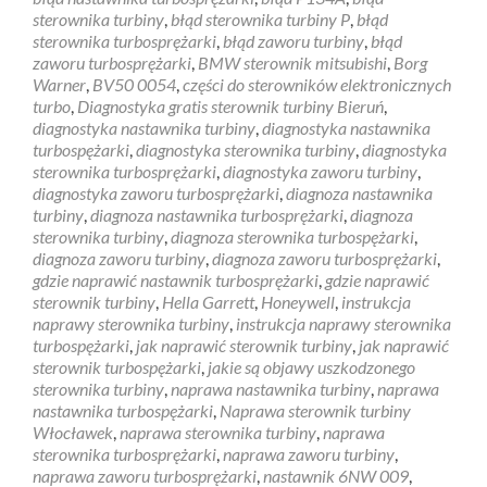
sterownika turbiny
,
błąd sterownika turbiny P
,
błąd
sterownika turbosprężarki
,
błąd zaworu turbiny
,
błąd
zaworu turbosprężarki
,
BMW sterownik mitsubishi
,
Borg
Warner
,
BV50 0054
,
części do sterowników elektronicznych
turbo
,
Diagnostyka gratis sterownik turbiny Bieruń
,
diagnostyka nastawnika turbiny
,
diagnostyka nastawnika
turbospężarki
,
diagnostyka sterownika turbiny
,
diagnostyka
sterownika turbosprężarki
,
diagnostyka zaworu turbiny
,
diagnostyka zaworu turbosprężarki
,
diagnoza nastawnika
turbiny
,
diagnoza nastawnika turbosprężarki
,
diagnoza
sterownika turbiny
,
diagnoza sterownika turbospężarki
,
diagnoza zaworu turbiny
,
diagnoza zaworu turbosprężarki
,
gdzie naprawić nastawnik turbosprężarki
,
gdzie naprawić
sterownik turbiny
,
Hella Garrett
,
Honeywell
,
instrukcja
naprawy sterownika turbiny
,
instrukcja naprawy sterownika
turbospężarki
,
jak naprawić sterownik turbiny
,
jak naprawić
sterownik turbospężarki
,
jakie są objawy uszkodzonego
sterownika turbiny
,
naprawa nastawnika turbiny
,
naprawa
nastawnika turbospężarki
,
Naprawa sterownik turbiny
Włocławek
,
naprawa sterownika turbiny
,
naprawa
sterownika turbosprężarki
,
naprawa zaworu turbiny
,
naprawa zaworu turbosprężarki
,
nastawnik 6NW 009
,