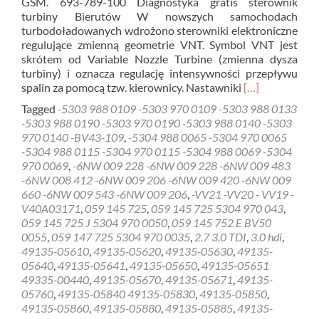
GSM. 693-789-100 Diagnostyka gratis sterownik
turbiny Bierutów W nowszych samochodach
turbodoładowanych wdrożono sterowniki elektroniczne
regulujące zmienną geometrie VNT. Symbol VNT jest
skrótem od Variable Nozzle Turbine (zmienna dysza
turbiny) i oznacza regulację intensywności przepływu
Read
spalin za pomocą tzw. kierownicy. Nastawniki
[…]
more
Tagged
-5303 988 0109 -5303 970 0109 -5303 988 0133
about
-5303 988 0190 -5303 970 0190 -5303 988 0140 -5303
Diagnostyka
970 0140 -BV43-109
,
-5304 988 0065 -5304 970 0065
gratis
-5304 988 0115 -5304 970 0115 -5304 988 0069 -5304
sterownik
970 0069
,
-6NW 009 228 -6NW 009 228 -6NW 009 483
turbiny
-6NW 008 412 -6NW 009 206 -6NW 009 420 -6NW 009
Bierutów
660 -6NW 009 543 -6NW 009 206
,
-VV21 -VV20 - VV19 -
V40A03171
,
059 145 725
,
059 145 725 5304 970 043
,
059 145 725 J 5304 970 0050
,
059 145 752 E BV50
0055
,
059 147 725 5304 970 0035
,
2.7 3.0 TDI
,
3.0 hdi
,
49135-05610
,
49135-05620
,
49135-05630
,
49135-
05640
,
49135-05641
,
49135-05650
,
49135-05651
49335-00440
,
49135-05670
,
49135-05671
,
49135-
05760
,
49135-05840 49135-05830
,
49135-05850
,
49135-05860
,
49135-05880
,
49135-05885
,
49135-