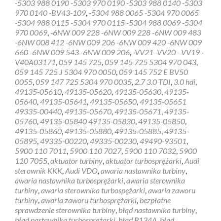
-5303 988 0190 -5303 970 0190 -5303 988 0140 -5303
Diagnostyka
970 0140 -BV43-109
,
-5304 988 0065 -5304 970 0065
gratis
-5304 988 0115 -5304 970 0115 -5304 988 0069 -5304
sterownik
970 0069
,
-6NW 009 228 -6NW 009 228 -6NW 009 483
turbiny
-6NW 008 412 -6NW 009 206 -6NW 009 420 -6NW 009
Bieruń
660 -6NW 009 543 -6NW 009 206
,
-VV21 -VV20 - VV19 -
V40A03171
,
059 145 725
,
059 145 725 5304 970 043
,
059 145 725 J 5304 970 0050
,
059 145 752 E BV50
0055
,
059 147 725 5304 970 0035
,
2.7 3.0 TDI
,
3.0 hdi
,
49135-05610
,
49135-05620
,
49135-05630
,
49135-
05640
,
49135-05641
,
49135-05650
,
49135-05651
49335-00440
,
49135-05670
,
49135-05671
,
49135-
05760
,
49135-05840 49135-05830
,
49135-05850
,
49135-05860
,
49135-05880
,
49135-05885
,
49135-
05895
,
49335-00220
,
49335-00230
,
49490-93501
,
5900 110 7011
,
5900 110 7027
,
5900 110 7032
,
5900
110 7055
,
aktuator turbiny
,
aktuator turbosprężarki
,
Audi
sterownik KKK
,
Audi VDO
,
awaria nastawnika turbiny
,
awaria nastawnika turbosprężarki
,
awaria sterownika
turbiny
,
awaria sterownika turbospężarki
,
awaria zaworu
turbiny
,
awaria zaworu turbosprężarki
,
bezpłatne
sprawdzenie sterownika turbiny
,
błąd nastawnika turbiny
,
błąd nastawnika turbosprężarki
,
błąd P134A
,
błąd