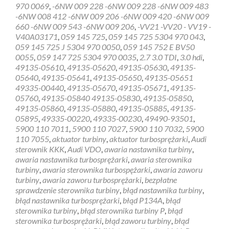
sterownik
970 0069
,
-6NW 009 228 -6NW 009 228 -6NW 009 483
turbiny
-6NW 008 412 -6NW 009 206 -6NW 009 420 -6NW 009
Biecz
660 -6NW 009 543 -6NW 009 206
,
-VV21 -VV20 - VV19 -
V40A03171
,
059 145 725
,
059 145 725 5304 970 043
,
059 145 725 J 5304 970 0050
,
059 145 752 E BV50
0055
,
059 147 725 5304 970 0035
,
2.7 3.0 TDI
,
3.0 hdi
,
49135-05610
,
49135-05620
,
49135-05630
,
49135-
05640
,
49135-05641
,
49135-05650
,
49135-05651
49335-00440
,
49135-05670
,
49135-05671
,
49135-
05760
,
49135-05840 49135-05830
,
49135-05850
,
49135-05860
,
49135-05880
,
49135-05885
,
49135-
05895
,
49335-00220
,
49335-00230
,
49490-93501
,
5900 110 7011
,
5900 110 7027
,
5900 110 7032
,
5900
110 7055
,
aktuator turbiny
,
aktuator turbosprężarki
,
Audi
sterownik KKK
,
Audi VDO
,
awaria nastawnika turbiny
,
awaria nastawnika turbosprężarki
,
awaria sterownika
turbiny
,
awaria sterownika turbospężarki
,
awaria zaworu
turbiny
,
awaria zaworu turbosprężarki
,
bezpłatne
sprawdzenie sterownika turbiny
,
błąd nastawnika turbiny
,
błąd nastawnika turbosprężarki
,
błąd P134A
,
błąd
sterownika turbiny
,
błąd sterownika turbiny P
,
błąd
sterownika turbosprężarki
,
błąd zaworu turbiny
,
błąd