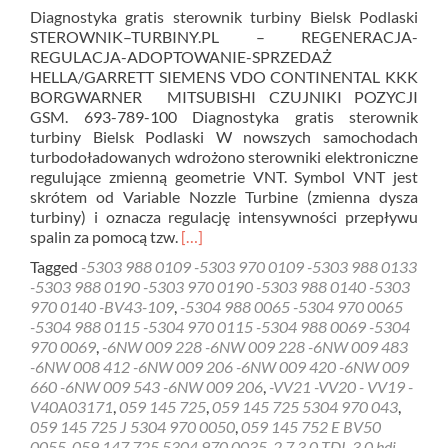
Diagnostyka gratis sterownik turbiny Bielsk Podlaski
STEROWNIK–TURBINY.PL – REGENERACJA-
REGULACJA-ADOPTOWANIE-SPRZEDAŻ
HELLA/GARRETT SIEMENS VDO CONTINENTAL KKK
BORGWARNER MITSUBISHI CZUJNIKI POZYCJI
GSM. 693-789-100 Diagnostyka gratis sterownik
turbiny Bielsk Podlaski W nowszych samochodach
turbodoładowanych wdrożono sterowniki elektroniczne
regulujące zmienną geometrie VNT. Symbol VNT jest
skrótem od Variable Nozzle Turbine (zmienna dysza
turbiny) i oznacza regulację intensywności przepływu
Read
spalin za pomocą tzw.
[…]
more
Tagged
-5303 988 0109 -5303 970 0109 -5303 988 0133
about
-5303 988 0190 -5303 970 0190 -5303 988 0140 -5303
Diagnostyka
970 0140 -BV43-109
,
-5304 988 0065 -5304 970 0065
gratis
-5304 988 0115 -5304 970 0115 -5304 988 0069 -5304
sterownik
970 0069
,
-6NW 009 228 -6NW 009 228 -6NW 009 483
turbiny
-6NW 008 412 -6NW 009 206 -6NW 009 420 -6NW 009
Bielsk
660 -6NW 009 543 -6NW 009 206
,
-VV21 -VV20 - VV19 -
Podlaski
V40A03171
,
059 145 725
,
059 145 725 5304 970 043
,
059 145 725 J 5304 970 0050
,
059 145 752 E BV50
0055
,
059 147 725 5304 970 0035
,
2.7 3.0 TDI
,
3.0 hdi
,