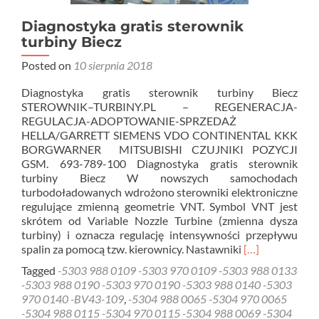
Diagnostyka gratis sterownik
turbiny Biecz
Posted on
10 sierpnia 2018
Diagnostyka gratis sterownik turbiny Biecz
STEROWNIK–TURBINY.PL – REGENERACJA-
REGULACJA-ADOPTOWANIE-SPRZEDAŻ
HELLA/GARRETT SIEMENS VDO CONTINENTAL KKK
BORGWARNER MITSUBISHI CZUJNIKI POZYCJI
GSM. 693-789-100 Diagnostyka gratis sterownik
turbiny Biecz W nowszych samochodach
turbodoładowanych wdrożono sterowniki elektroniczne
regulujące zmienną geometrie VNT. Symbol VNT jest
skrótem od Variable Nozzle Turbine (zmienna dysza
turbiny) i oznacza regulację intensywności przepływu
Read
spalin za pomocą tzw. kierownicy. Nastawniki
[…]
more
Tagged
-5303 988 0109 -5303 970 0109 -5303 988 0133
about
-5303 988 0190 -5303 970 0190 -5303 988 0140 -5303
Diagnostyka
970 0140 -BV43-109
,
-5304 988 0065 -5304 970 0065
gratis
-5304 988 0115 -5304 970 0115 -5304 988 0069 -5304