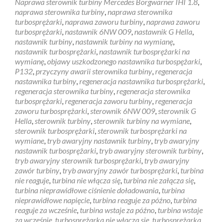
Naprawa sterownik turbiny Mercedes Borgwarner IHI 1.8
,
naprawa sterownika turbiny
,
naprawa sterownika
turbosprężarki
,
naprawa zaworu turbiny
,
naprawa zaworu
turbosprężarki
,
nastawnik 6NW 009
,
nastawnik G Hella
,
nastawnik turbiny
,
nastawnik turbiny na wymianę
,
nastawnik turbosprężarki
,
nastawnik turbosprężarki na
wymianę
,
objawy uszkodzonego nastawnika turbospężarki
,
P132
,
przyczyny awarii sterownika turbiny
,
regeneracja
nastawnika turbiny
,
regeneracja nastawnika turbosprężarki
,
regeneracja sterownika turbiny
,
regeneracja sterownika
turbosprężarki
,
regeneracja zaworu turbiny
,
regeneracja
zaworu turbosprężarki
,
sterownik 6NW 009
,
sterownik G
Hella
,
sterownik turbiny
,
sterownik turbiny na wymiane
,
sterownik turbosprężarki
,
sterownik turbosprężarki na
wymiane
,
tryb awaryjny nastawnik turbiny
,
tryb awaryjny
nastawnik turbosprężarki
,
tryb awaryjny sterownik turbiny
,
tryb awaryjny sterownik turbosprężarki
,
tryb awaryjny
zawór turbiny
,
tryb awaryjny zawór turbosprężarki
,
turbina
nie reaguje
,
turbina nie włącza się
,
turbina nie załącza się
,
turbina nieprawidłowe ciśnienie doładowania
,
turbina
nieprawidłowe napięcie
,
turbina reaguje za późno
,
turbina
reaguje za wcześnie
,
turbina wstaje za późno
,
turbina wstaje
za wcześnie
,
turbosprężarka nie włącza się
,
turbosprężarka