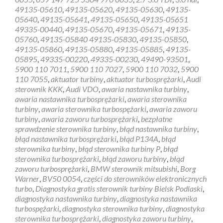
49135-05610
,
49135-05620
,
49135-05630
,
49135-
05640
,
49135-05641
,
49135-05650
,
49135-05651
49335-00440
,
49135-05670
,
49135-05671
,
49135-
05760
,
49135-05840 49135-05830
,
49135-05850
,
49135-05860
,
49135-05880
,
49135-05885
,
49135-
05895
,
49335-00220
,
49335-00230
,
49490-93501
,
5900 110 7011
,
5900 110 7027
,
5900 110 7032
,
5900
110 7055
,
aktuator turbiny
,
aktuator turbosprężarki
,
Audi
sterownik KKK
,
Audi VDO
,
awaria nastawnika turbiny
,
awaria nastawnika turbosprężarki
,
awaria sterownika
turbiny
,
awaria sterownika turbospężarki
,
awaria zaworu
turbiny
,
awaria zaworu turbosprężarki
,
bezpłatne
sprawdzenie sterownika turbiny
,
błąd nastawnika turbiny
,
błąd nastawnika turbosprężarki
,
błąd P134A
,
błąd
sterownika turbiny
,
błąd sterownika turbiny P
,
błąd
sterownika turbosprężarki
,
błąd zaworu turbiny
,
błąd
zaworu turbosprężarki
,
BMW sterownik mitsubishi
,
Borg
Warner
,
BV50 0054
,
części do sterowników elektronicznych
turbo
,
Diagnostyka gratis sterownik turbiny Bielsk Podlaski
,
diagnostyka nastawnika turbiny
,
diagnostyka nastawnika
turbospężarki
,
diagnostyka sterownika turbiny
,
diagnostyka
sterownika turbosprężarki
,
diagnostyka zaworu turbiny
,