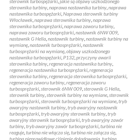
sterownik turbospężarki
,
jakie są objawy uszkodzonego
sterownika turbiny
,
naprawa nastawnika turbiny
,
naprawa
nastawnika turbospężarki
,
Naprawa sterownik turbiny
Włocławek
,
naprawa sterownika turbiny
,
naprawa
sterownika turbosprężarki
,
naprawa zaworu turbiny
,
naprawa zaworu turbosprężarki
,
nastawnik 6NW 009
,
nastawnik G Hella
,
nastawnik turbiny
,
nastawnik turbiny na
wymianę
,
nastawnik turbosprężarki
,
nastawnik
turbosprężarki na wymianę
,
objawy uszkodzonego
nastawnika turbospężarki
,
P132
,
przyczyny awarii
sterownika turbiny
,
regeneracja nastawnika turbiny
,
regeneracja nastawnika turbosprężarki
,
regeneracja
sterownika turbiny
,
regeneracja sterownika turbosprężarki
,
regeneracja zaworu turbiny
,
regeneracja zaworu
turbosprężarki
,
sterownik 6NW 009
,
sterownik G Hella
,
sterownik turbiny
,
sterownik turbiny na wymiane
,
sterownik
turbosprężarki
,
sterownik turbosprężarki na wymiane
,
tryb
awaryjny nastawnik turbiny
,
tryb awaryjny nastawnik
turbosprężarki
,
tryb awaryjny sterownik turbiny
,
tryb
awaryjny sterownik turbosprężarki
,
tryb awaryjny zawór
turbiny
,
tryb awaryjny zawór turbosprężarki
,
turbina nie
reaguje
,
turbina nie włącza się
,
turbina nie załącza się
,
turbina nieprawidłowe ciśnienie doładowania
,
turbina