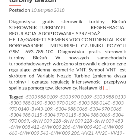
Posted on
10 sierpnia 2018
Diagnostyka gratis sterownik turbiny Bieżuń
STEROWNIK–TURBINY.PL – REGENERACJA-
REGULACJA-ADOPTOWANIE-SPRZEDAŻ
HELLA/GARRETT SIEMENS VDO CONTINENTAL KKK
BORGWARNER MITSUBISHI CZUJNIKI POZYCJI
GSM. 693-789-100 Diagnostyka gratis sterownik
turbiny Bieżuń W nowszych samochodach
turbodoładowanych wdrożono sterowniki elektroniczne
regulujące zmienną geometrie VNT. Symbol VNT jest
skrótem od Variable Nozzle Turbine (zmienna dysza
turbiny) i oznacza regulację intensywności przepływu
Read
spalin za pomocą tzw. kierownicy. Nastawniki
[…]
more
Tagged
-5303 988 0109 -5303 970 0109 -5303 988 0133
about
-5303 988 0190 -5303 970 0190 -5303 988 0140 -5303
Diagnostyka
970 0140 -BV43-109
,
-5304 988 0065 -5304 970 0065
gratis
-5304 988 0115 -5304 970 0115 -5304 988 0069 -5304
sterownik
970 0069
,
-6NW 009 228 -6NW 009 228 -6NW 009 483
turbiny
-6NW 008 412 -6NW 009 206 -6NW 009 420 -6NW 009
Bieżuń
660 -6NW 009 543 -6NW 009 206
,
-VV21 -VV20 - VV19 -