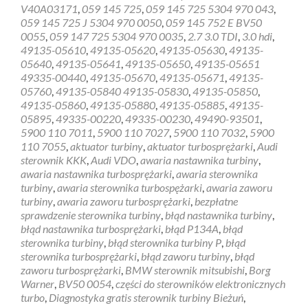
V40A03171
,
059 145 725
,
059 145 725 5304 970 043
,
059 145 725 J 5304 970 0050
,
059 145 752 E BV50
0055
,
059 147 725 5304 970 0035
,
2.7 3.0 TDI
,
3.0 hdi
,
49135-05610
,
49135-05620
,
49135-05630
,
49135-
05640
,
49135-05641
,
49135-05650
,
49135-05651
49335-00440
,
49135-05670
,
49135-05671
,
49135-
05760
,
49135-05840 49135-05830
,
49135-05850
,
49135-05860
,
49135-05880
,
49135-05885
,
49135-
05895
,
49335-00220
,
49335-00230
,
49490-93501
,
5900 110 7011
,
5900 110 7027
,
5900 110 7032
,
5900
110 7055
,
aktuator turbiny
,
aktuator turbosprężarki
,
Audi
sterownik KKK
,
Audi VDO
,
awaria nastawnika turbiny
,
awaria nastawnika turbosprężarki
,
awaria sterownika
turbiny
,
awaria sterownika turbospężarki
,
awaria zaworu
turbiny
,
awaria zaworu turbosprężarki
,
bezpłatne
sprawdzenie sterownika turbiny
,
błąd nastawnika turbiny
,
błąd nastawnika turbosprężarki
,
błąd P134A
,
błąd
sterownika turbiny
,
błąd sterownika turbiny P
,
błąd
sterownika turbosprężarki
,
błąd zaworu turbiny
,
błąd
zaworu turbosprężarki
,
BMW sterownik mitsubishi
,
Borg
Warner
,
BV50 0054
,
części do sterowników elektronicznych
turbo
,
Diagnostyka gratis sterownik turbiny Bieżuń
,