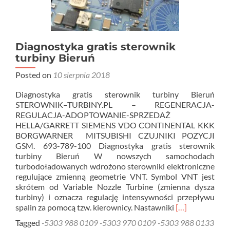
Diagnostyka gratis sterownik
turbiny Bieruń
Posted on
10 sierpnia 2018
Diagnostyka gratis sterownik turbiny Bieruń
STEROWNIK–TURBINY.PL – REGENERACJA-
REGULACJA-ADOPTOWANIE-SPRZEDAŻ
HELLA/GARRETT SIEMENS VDO CONTINENTAL KKK
BORGWARNER MITSUBISHI CZUJNIKI POZYCJI
GSM. 693-789-100 Diagnostyka gratis sterownik
turbiny Bieruń W nowszych samochodach
turbodoładowanych wdrożono sterowniki elektroniczne
regulujące zmienną geometrie VNT. Symbol VNT jest
skrótem od Variable Nozzle Turbine (zmienna dysza
turbiny) i oznacza regulację intensywności przepływu
Read
spalin za pomocą tzw. kierownicy. Nastawniki
[…]
more
Tagged
-5303 988 0109 -5303 970 0109 -5303 988 0133
about