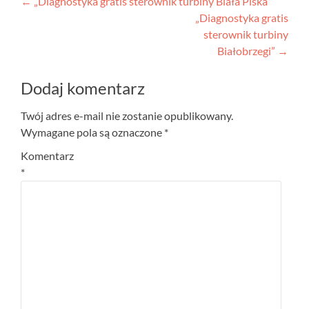
Nawigacja
←
„Diagnostyka gratis sterownik turbiny Biała Piska”
„Diagnostyka gratis
wpisu
sterownik turbiny
Białobrzegi”
→
Dodaj komentarz
Twój adres e-mail nie zostanie opublikowany.
Wymagane pola są oznaczone
*
Komentarz
*