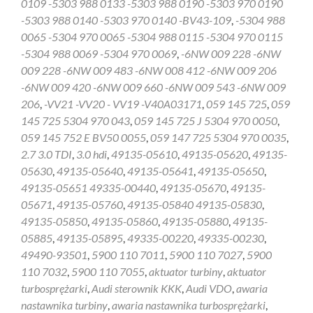
0109 -5303 988 0133 -5303 988 0190 -5303 970 0190
-5303 988 0140 -5303 970 0140 -BV43-109
,
-5304 988
0065 -5304 970 0065 -5304 988 0115 -5304 970 0115
-5304 988 0069 -5304 970 0069
,
-6NW 009 228 -6NW
009 228 -6NW 009 483 -6NW 008 412 -6NW 009 206
-6NW 009 420 -6NW 009 660 -6NW 009 543 -6NW 009
206
,
-VV21 -VV20 - VV19 -V40A03171
,
059 145 725
,
059
145 725 5304 970 043
,
059 145 725 J 5304 970 0050
,
059 145 752 E BV50 0055
,
059 147 725 5304 970 0035
,
2.7 3.0 TDI
,
3.0 hdi
,
49135-05610
,
49135-05620
,
49135-
05630
,
49135-05640
,
49135-05641
,
49135-05650
,
49135-05651 49335-00440
,
49135-05670
,
49135-
05671
,
49135-05760
,
49135-05840 49135-05830
,
49135-05850
,
49135-05860
,
49135-05880
,
49135-
05885
,
49135-05895
,
49335-00220
,
49335-00230
,
49490-93501
,
5900 110 7011
,
5900 110 7027
,
5900
110 7032
,
5900 110 7055
,
aktuator turbiny
,
aktuator
turbosprężarki
,
Audi sterownik KKK
,
Audi VDO
,
awaria
nastawnika turbiny
,
awaria nastawnika turbosprężarki
,