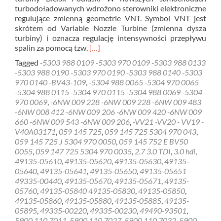
turbodoładowanych wdrożono sterowniki elektroniczne
regulujące zmienną geometrie VNT. Symbol VNT jest
skrótem od Variable Nozzle Turbine (zmienna dysza
turbiny) i oznacza regulację intensywności przepływu
Read
spalin za pomocą tzw.
[…]
more
Tagged
-5303 988 0109 -5303 970 0109 -5303 988 0133
about
-5303 988 0190 -5303 970 0190 -5303 988 0140 -5303
Diagnostyka
970 0140 -BV43-109
,
-5304 988 0065 -5304 970 0065
gratis
-5304 988 0115 -5304 970 0115 -5304 988 0069 -5304
sterownik
970 0069
,
-6NW 009 228 -6NW 009 228 -6NW 009 483
turbiny
-6NW 008 412 -6NW 009 206 -6NW 009 420 -6NW 009
Bielsk
660 -6NW 009 543 -6NW 009 206
,
-VV21 -VV20 - VV19 -
Podlaski
V40A03171
,
059 145 725
,
059 145 725 5304 970 043
,
059 145 725 J 5304 970 0050
,
059 145 752 E BV50
0055
,
059 147 725 5304 970 0035
,
2.7 3.0 TDI
,
3.0 hdi
,
49135-05610
,
49135-05620
,
49135-05630
,
49135-
05640
,
49135-05641
,
49135-05650
,
49135-05651
49335-00440
,
49135-05670
,
49135-05671
,
49135-
05760
,
49135-05840 49135-05830
,
49135-05850
,
49135-05860
,
49135-05880
,
49135-05885
,
49135-
05895
,
49335-00220
,
49335-00230
,
49490-93501
,
5900 110 7011
,
5900 110 7027
,
5900 110 7032
,
5900