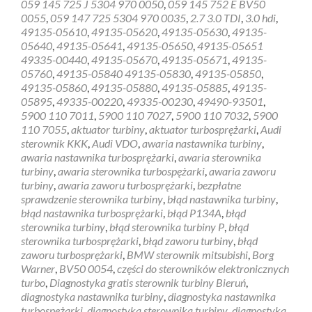
059 145 725 J 5304 970 0050
,
059 145 752 E BV50
0055
,
059 147 725 5304 970 0035
,
2.7 3.0 TDI
,
3.0 hdi
,
49135-05610
,
49135-05620
,
49135-05630
,
49135-
05640
,
49135-05641
,
49135-05650
,
49135-05651
49335-00440
,
49135-05670
,
49135-05671
,
49135-
05760
,
49135-05840 49135-05830
,
49135-05850
,
49135-05860
,
49135-05880
,
49135-05885
,
49135-
05895
,
49335-00220
,
49335-00230
,
49490-93501
,
5900 110 7011
,
5900 110 7027
,
5900 110 7032
,
5900
110 7055
,
aktuator turbiny
,
aktuator turbosprężarki
,
Audi
sterownik KKK
,
Audi VDO
,
awaria nastawnika turbiny
,
awaria nastawnika turbosprężarki
,
awaria sterownika
turbiny
,
awaria sterownika turbospężarki
,
awaria zaworu
turbiny
,
awaria zaworu turbosprężarki
,
bezpłatne
sprawdzenie sterownika turbiny
,
błąd nastawnika turbiny
,
błąd nastawnika turbosprężarki
,
błąd P134A
,
błąd
sterownika turbiny
,
błąd sterownika turbiny P
,
błąd
sterownika turbosprężarki
,
błąd zaworu turbiny
,
błąd
zaworu turbosprężarki
,
BMW sterownik mitsubishi
,
Borg
Warner
,
BV50 0054
,
części do sterowników elektronicznych
turbo
,
Diagnostyka gratis sterownik turbiny Bieruń
,
diagnostyka nastawnika turbiny
,
diagnostyka nastawnika
turbospężarki
,
diagnostyka sterownika turbiny
,
diagnostyka