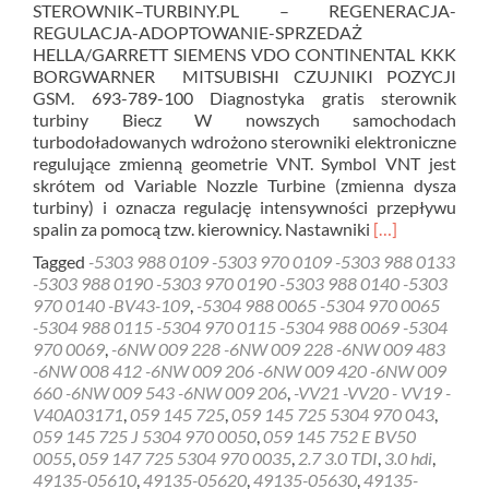
STEROWNIK–TURBINY.PL – REGENERACJA-
REGULACJA-ADOPTOWANIE-SPRZEDAŻ
HELLA/GARRETT SIEMENS VDO CONTINENTAL KKK
BORGWARNER MITSUBISHI CZUJNIKI POZYCJI
GSM. 693-789-100 Diagnostyka gratis sterownik
turbiny Biecz W nowszych samochodach
turbodoładowanych wdrożono sterowniki elektroniczne
regulujące zmienną geometrie VNT. Symbol VNT jest
skrótem od Variable Nozzle Turbine (zmienna dysza
turbiny) i oznacza regulację intensywności przepływu
Read
spalin za pomocą tzw. kierownicy. Nastawniki
[…]
more
Tagged
-5303 988 0109 -5303 970 0109 -5303 988 0133
about
-5303 988 0190 -5303 970 0190 -5303 988 0140 -5303
Diagnostyka
970 0140 -BV43-109
,
-5304 988 0065 -5304 970 0065
gratis
-5304 988 0115 -5304 970 0115 -5304 988 0069 -5304
sterownik
970 0069
,
-6NW 009 228 -6NW 009 228 -6NW 009 483
turbiny
-6NW 008 412 -6NW 009 206 -6NW 009 420 -6NW 009
Biecz
660 -6NW 009 543 -6NW 009 206
,
-VV21 -VV20 - VV19 -
V40A03171
,
059 145 725
,
059 145 725 5304 970 043
,
059 145 725 J 5304 970 0050
,
059 145 752 E BV50
0055
,
059 147 725 5304 970 0035
,
2.7 3.0 TDI
,
3.0 hdi
,
49135-05610
,
49135-05620
,
49135-05630
,
49135-