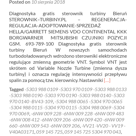
Posted on
10 sierpnia 2018
Diagnostyka gratis sterownik turbiny Bieruń
STEROWNIK–TURBINY.PL – REGENERACJA-
REGULACJA-ADOPTOWANIE-SPRZEDAŻ
HELLA/GARRETT SIEMENS VDO CONTINENTAL KKK
BORGWARNER MITSUBISHI CZUJNIKI POZYCJI
GSM. 693-789-100 Diagnostyka gratis sterownik
turbiny Bieruń W nowszych samochodach
turbodoładowanych wdrożono sterowniki elektroniczne
regulujące zmienną geometrie VNT. Symbol VNT jest
skrótem od Variable Nozzle Turbine (zmienna dysza
turbiny) i oznacza regulację intensywności przepływu
Read
spalin za pomocą tzw. kierownicy. Nastawniki
[…]
more
Tagged
-5303 988 0109 -5303 970 0109 -5303 988 0133
about
-5303 988 0190 -5303 970 0190 -5303 988 0140 -5303
Diagnostyka
970 0140 -BV43-109
,
-5304 988 0065 -5304 970 0065
gratis
-5304 988 0115 -5304 970 0115 -5304 988 0069 -5304
sterownik
970 0069
,
-6NW 009 228 -6NW 009 228 -6NW 009 483
turbiny
-6NW 008 412 -6NW 009 206 -6NW 009 420 -6NW 009
Bieruń
660 -6NW 009 543 -6NW 009 206
,
-VV21 -VV20 - VV19 -
V40A03171
,
059 145 725
,
059 145 725 5304 970 043
,