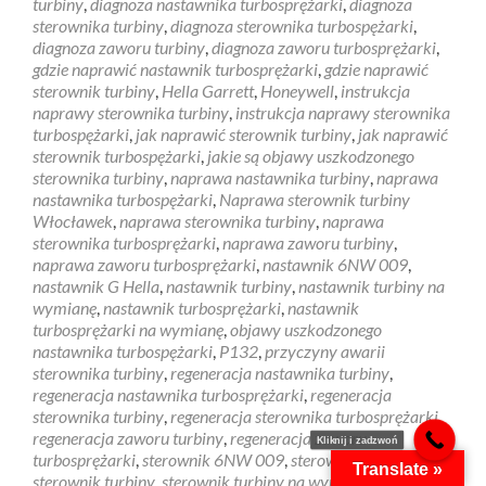
turbiny
,
diagnoza nastawnika turbosprężarki
,
diagnoza
sterownika turbiny
,
diagnoza sterownika turbospężarki
,
diagnoza zaworu turbiny
,
diagnoza zaworu turbosprężarki
,
gdzie naprawić nastawnik turbosprężarki
,
gdzie naprawić
sterownik turbiny
,
Hella Garrett
,
Honeywell
,
instrukcja
naprawy sterownika turbiny
,
instrukcja naprawy sterownika
turbospężarki
,
jak naprawić sterownik turbiny
,
jak naprawić
sterownik turbospężarki
,
jakie są objawy uszkodzonego
sterownika turbiny
,
naprawa nastawnika turbiny
,
naprawa
nastawnika turbospężarki
,
Naprawa sterownik turbiny
Włocławek
,
naprawa sterownika turbiny
,
naprawa
sterownika turbosprężarki
,
naprawa zaworu turbiny
,
naprawa zaworu turbosprężarki
,
nastawnik 6NW 009
,
nastawnik G Hella
,
nastawnik turbiny
,
nastawnik turbiny na
wymianę
,
nastawnik turbosprężarki
,
nastawnik
turbosprężarki na wymianę
,
objawy uszkodzonego
nastawnika turbospężarki
,
P132
,
przyczyny awarii
sterownika turbiny
,
regeneracja nastawnika turbiny
,
regeneracja nastawnika turbosprężarki
,
regeneracja
sterownika turbiny
,
regeneracja sterownika turbosprężarki
,
regeneracja zaworu turbiny
,
regeneracja zaworu
Kliknij i zadzwoń
turbosprężarki
,
sterownik 6NW 009
,
sterownik G Hella
,
Translate »
sterownik turbiny
,
sterownik turbiny na wymiane
,
sterownik