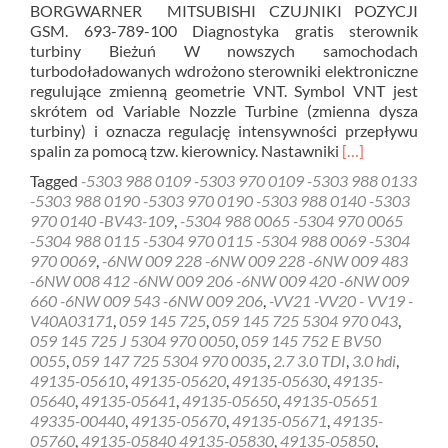
BORGWARNER MITSUBISHI CZUJNIKI POZYCJI
GSM. 693-789-100 Diagnostyka gratis sterownik
turbiny Bieżuń W nowszych samochodach
turbodoładowanych wdrożono sterowniki elektroniczne
regulujące zmienną geometrie VNT. Symbol VNT jest
skrótem od Variable Nozzle Turbine (zmienna dysza
turbiny) i oznacza regulację intensywności przepływu
Read
spalin za pomocą tzw. kierownicy. Nastawniki
[…]
more
Tagged
-5303 988 0109 -5303 970 0109 -5303 988 0133
about
-5303 988 0190 -5303 970 0190 -5303 988 0140 -5303
Diagnostyka
970 0140 -BV43-109
,
-5304 988 0065 -5304 970 0065
gratis
-5304 988 0115 -5304 970 0115 -5304 988 0069 -5304
sterownik
970 0069
,
-6NW 009 228 -6NW 009 228 -6NW 009 483
turbiny
-6NW 008 412 -6NW 009 206 -6NW 009 420 -6NW 009
Bieżuń
660 -6NW 009 543 -6NW 009 206
,
-VV21 -VV20 - VV19 -
V40A03171
,
059 145 725
,
059 145 725 5304 970 043
,
059 145 725 J 5304 970 0050
,
059 145 752 E BV50
0055
,
059 147 725 5304 970 0035
,
2.7 3.0 TDI
,
3.0 hdi
,
49135-05610
,
49135-05620
,
49135-05630
,
49135-
05640
,
49135-05641
,
49135-05650
,
49135-05651
49335-00440
,
49135-05670
,
49135-05671
,
49135-
05760
,
49135-05840 49135-05830
,
49135-05850
,