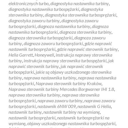
elektronicznych turbo
,
diagnostyka nastawnika turbiny
,
diagnostyka nastawnika turbospężarki
,
diagnostyka
sterownika turbiny
,
diagnostyka sterownika turbosprężarki
,
diagnostyka zaworu turbiny
,
diagnostyka zaworu
turbosprężarki
,
diagnoza nastawnika turbiny
,
diagnoza
nastawnika turbosprężarki
,
diagnoza sterownika turbiny
,
diagnoza sterownika turbospężarki
,
diagnoza zaworu
turbiny
,
diagnoza zaworu turbosprężarki
,
gdzie naprawić
nastawnik turbosprężarki
,
gdzie naprawić sterownik turbiny
,
Hella Garrett
,
Honeywell
,
instrukcja naprawy sterownika
turbiny
,
instrukcja naprawy sterownika turbospężarki
,
jak
naprawić sterownik turbiny
,
jak naprawić sterownik
turbospężarki
,
jakie są objawy uszkodzonego sterownika
turbiny
,
naprawa nastawnika turbiny
,
naprawa nastawnika
turbospężarki
,
Naprawa sterownik turbiny Kraków
,
Naprawa sterownik turbiny Mercedes Borgwarner IHI 1.8
,
naprawa sterownika turbiny
,
naprawa sterownika
turbosprężarki
,
naprawa zaworu turbiny
,
naprawa zaworu
turbosprężarki
,
nastawnik 6NW 009
,
nastawnik G Hella
,
nastawnik turbiny
,
nastawnik turbiny na wymianę
,
nastawnik turbosprężarki
,
nastawnik turbosprężarki na
wymianę
,
objawy uszkodzonego nastawnika turbospężarki
,