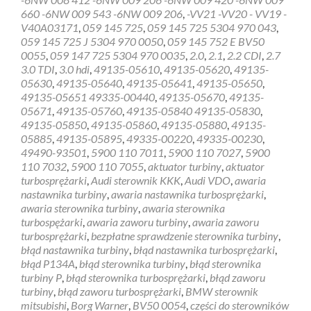
Borgwarner
660 -6NW 009 543 -6NW 009 206
,
-VV21 -VV20 - VV19 -
IHI
V40A03171
,
059 145 725
,
059 145 725 5304 970 043
,
1.8,
059 145 725 J 5304 970 0050
,
059 145 752 E BV50
2.0,
0055
,
059 147 725 5304 970 0035
,
2.0
,
2.1
,
2.2 CDI
,
2.7
2.1,
3.0 TDI
,
3.0 hdi
,
49135-05610
,
49135-05620
,
49135-
2.2
05630
,
49135-05640
,
49135-05641
,
49135-05650
,
CDI
49135-05651 49335-00440
,
49135-05670
,
49135-
05671
,
49135-05760
,
49135-05840 49135-05830
,
49135-05850
,
49135-05860
,
49135-05880
,
49135-
05885
,
49135-05895
,
49335-00220
,
49335-00230
,
49490-93501
,
5900 110 7011
,
5900 110 7027
,
5900
110 7032
,
5900 110 7055
,
aktuator turbiny
,
aktuator
turbosprężarki
,
Audi sterownik KKK
,
Audi VDO
,
awaria
nastawnika turbiny
,
awaria nastawnika turbosprężarki
,
awaria sterownika turbiny
,
awaria sterownika
turbospężarki
,
awaria zaworu turbiny
,
awaria zaworu
turbosprężarki
,
bezpłatne sprawdzenie sterownika turbiny
,
błąd nastawnika turbiny
,
błąd nastawnika turbosprężarki
,
błąd P134A
,
błąd sterownika turbiny
,
błąd sterownika
turbiny P
,
błąd sterownika turbosprężarki
,
błąd zaworu
turbiny
,
błąd zaworu turbosprężarki
,
BMW sterownik
mitsubishi
,
Borg Warner
,
BV50 0054
,
części do sterowników