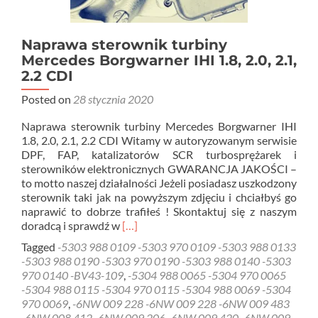
Naprawa sterownik turbiny
Mercedes Borgwarner IHI 1.8, 2.0, 2.1,
2.2 CDI
Posted on
28 stycznia 2020
Naprawa sterownik turbiny Mercedes Borgwarner IHI
1.8, 2.0, 2.1, 2.2 CDI Witamy w autoryzowanym serwisie
DPF, FAP, katalizatorów SCR turbosprężarek i
sterowników elektronicznych GWARANCJA JAKOŚCI –
to motto naszej działalności Jeżeli posiadasz uszkodzony
sterownik taki jak na powyższym zdjęciu i chciałbyś go
naprawić to dobrze trafiłeś ! Skontaktuj się z naszym
Read
doradcą i sprawdź w
[…]
more
Tagged
-5303 988 0109 -5303 970 0109 -5303 988 0133
about
-5303 988 0190 -5303 970 0190 -5303 988 0140 -5303
Naprawa
970 0140 -BV43-109
,
-5304 988 0065 -5304 970 0065
sterownik
-5304 988 0115 -5304 970 0115 -5304 988 0069 -5304
turbiny
970 0069
,
-6NW 009 228 -6NW 009 228 -6NW 009 483
Mercedes
-6NW 008 412 -6NW 009 206 -6NW 009 420 -6NW 009