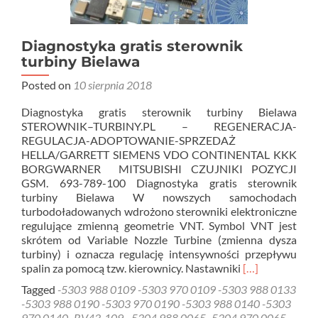
Diagnostyka gratis sterownik
turbiny Bielawa
Posted on
10 sierpnia 2018
Diagnostyka gratis sterownik turbiny Bielawa
STEROWNIK–TURBINY.PL – REGENERACJA-
REGULACJA-ADOPTOWANIE-SPRZEDAŻ
HELLA/GARRETT SIEMENS VDO CONTINENTAL KKK
BORGWARNER MITSUBISHI CZUJNIKI POZYCJI
GSM. 693-789-100 Diagnostyka gratis sterownik
turbiny Bielawa W nowszych samochodach
turbodoładowanych wdrożono sterowniki elektroniczne
regulujące zmienną geometrie VNT. Symbol VNT jest
skrótem od Variable Nozzle Turbine (zmienna dysza
turbiny) i oznacza regulację intensywności przepływu
Read
spalin za pomocą tzw. kierownicy. Nastawniki
[…]
more
Tagged
-5303 988 0109 -5303 970 0109 -5303 988 0133
about
-5303 988 0190 -5303 970 0190 -5303 988 0140 -5303
Diagnostyka
970 0140 -BV43-109
,
-5304 988 0065 -5304 970 0065