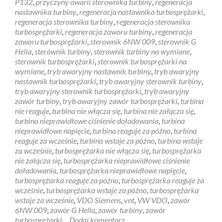
P132
,
przyczyny awarii sterownika turbiny
,
regeneracja
nastawnika turbiny
,
regeneracja nastawnika turbosprężarki
,
regeneracja sterownika turbiny
,
regeneracja sterownika
turbosprężarki
,
regeneracja zaworu turbiny
,
regeneracja
zaworu turbosprężarki
,
sterownik 6NW 009
,
sterownik G
Hella
,
sterownik turbiny
,
sterownik turbiny na wymiane
,
sterownik turbosprężarki
,
sterownik turbosprężarki na
wymiane
,
tryb awaryjny nastawnik turbiny
,
tryb awaryjny
nastawnik turbosprężarki
,
tryb awaryjny sterownik turbiny
,
tryb awaryjny sterownik turbosprężarki
,
tryb awaryjny
zawór turbiny
,
tryb awaryjny zawór turbosprężarki
,
turbina
nie reaguje
,
turbina nie włącza się
,
turbina nie załącza się
,
turbina nieprawidłowe ciśnienie doładowania
,
turbina
nieprawidłowe napięcie
,
turbina reaguje za późno
,
turbina
reaguje za wcześnie
,
turbina wstaje za późno
,
turbina wstaje
za wcześnie
,
turbosprężarka nie włącza się
,
turbosprężarka
nie załącza się
,
turbosprężarka nieprawidłowe ciśnienie
doładowania
,
turbosprężarka nieprawidłowe napięcie
,
turbosprężarka reaguje za późno
,
turbosprężarka reaguje za
wcześnie
,
turbosprężarka wstaje za późno
,
turbosprężarka
wstaje za wcześnie
,
VDO Siemens
,
vnt
,
VW VDO
,
zawór
6NW 009
,
zawór G Hella
,
zawór turbiny
,
zawór
turbosprężarki
Dodaj komentarz