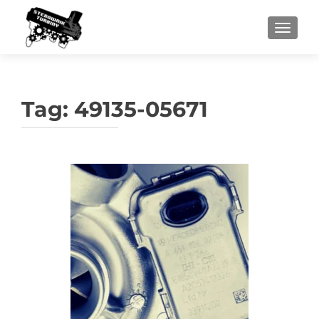
PRZEŁ
Tag:
49135-05671
Nawigacja
po
wpisach