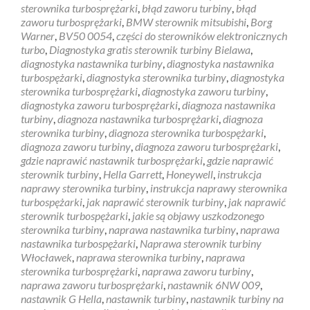
sterownika turbosprężarki
,
błąd zaworu turbiny
,
błąd
zaworu turbosprężarki
,
BMW sterownik mitsubishi
,
Borg
Warner
,
BV50 0054
,
części do sterowników elektronicznych
turbo
,
Diagnostyka gratis sterownik turbiny Bielawa
,
diagnostyka nastawnika turbiny
,
diagnostyka nastawnika
turbospężarki
,
diagnostyka sterownika turbiny
,
diagnostyka
sterownika turbosprężarki
,
diagnostyka zaworu turbiny
,
diagnostyka zaworu turbosprężarki
,
diagnoza nastawnika
turbiny
,
diagnoza nastawnika turbosprężarki
,
diagnoza
sterownika turbiny
,
diagnoza sterownika turbospężarki
,
diagnoza zaworu turbiny
,
diagnoza zaworu turbosprężarki
,
gdzie naprawić nastawnik turbosprężarki
,
gdzie naprawić
sterownik turbiny
,
Hella Garrett
,
Honeywell
,
instrukcja
naprawy sterownika turbiny
,
instrukcja naprawy sterownika
turbospężarki
,
jak naprawić sterownik turbiny
,
jak naprawić
sterownik turbospężarki
,
jakie są objawy uszkodzonego
sterownika turbiny
,
naprawa nastawnika turbiny
,
naprawa
nastawnika turbospężarki
,
Naprawa sterownik turbiny
Włocławek
,
naprawa sterownika turbiny
,
naprawa
sterownika turbosprężarki
,
naprawa zaworu turbiny
,
naprawa zaworu turbosprężarki
,
nastawnik 6NW 009
,
nastawnik G Hella
,
nastawnik turbiny
,
nastawnik turbiny na