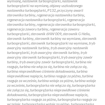
wymianę
,
nastawnik turbosprężarki
,
nastawnik
turbosprężarki na wymianę
,
objawy uszkodzonego
nastawnika turbospężarki
,
P132
,
przyczyny awarii
sterownika turbiny
,
regeneracja nastawnika turbiny
,
regeneracja nastawnika turbosprężarki
,
regeneracja
sterownika turbiny
,
regeneracja sterownika turbosprężarki
,
regeneracja zaworu turbiny
,
regeneracja zaworu
turbosprężarki
,
sterownik 6NW 009
,
sterownik G Hella
,
sterownik turbiny
,
sterownik turbiny na wymiane
,
sterownik
turbosprężarki
,
sterownik turbosprężarki na wymiane
,
tryb
awaryjny nastawnik turbiny
,
tryb awaryjny nastawnik
turbosprężarki
,
tryb awaryjny sterownik turbiny
,
tryb
awaryjny sterownik turbosprężarki
,
tryb awaryjny zawór
turbiny
,
tryb awaryjny zawór turbosprężarki
,
turbina nie
reaguje
,
turbina nie włącza się
,
turbina nie załącza się
,
turbina nieprawidłowe ciśnienie doładowania
,
turbina
nieprawidłowe napięcie
,
turbina reaguje za późno
,
turbina
reaguje za wcześnie
,
turbina wstaje za późno
,
turbina wstaje
za wcześnie
,
turbosprężarka nie włącza się
,
turbosprężarka
nie załącza się
,
turbosprężarka nieprawidłowe ciśnienie
doładowania
,
turbosprężarka nieprawidłowe napięcie
,
turbosprężarka reaguje za późno
,
turbosprężarka reaguje za
wcześnie
,
turbosprężarka wstaje za późno
,
turbosprężarka