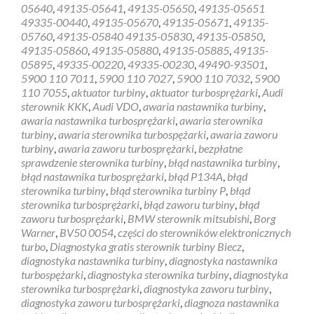
05640
,
49135-05641
,
49135-05650
,
49135-05651
49335-00440
,
49135-05670
,
49135-05671
,
49135-
05760
,
49135-05840 49135-05830
,
49135-05850
,
49135-05860
,
49135-05880
,
49135-05885
,
49135-
05895
,
49335-00220
,
49335-00230
,
49490-93501
,
5900 110 7011
,
5900 110 7027
,
5900 110 7032
,
5900
110 7055
,
aktuator turbiny
,
aktuator turbosprężarki
,
Audi
sterownik KKK
,
Audi VDO
,
awaria nastawnika turbiny
,
awaria nastawnika turbosprężarki
,
awaria sterownika
turbiny
,
awaria sterownika turbospężarki
,
awaria zaworu
turbiny
,
awaria zaworu turbosprężarki
,
bezpłatne
sprawdzenie sterownika turbiny
,
błąd nastawnika turbiny
,
błąd nastawnika turbosprężarki
,
błąd P134A
,
błąd
sterownika turbiny
,
błąd sterownika turbiny P
,
błąd
sterownika turbosprężarki
,
błąd zaworu turbiny
,
błąd
zaworu turbosprężarki
,
BMW sterownik mitsubishi
,
Borg
Warner
,
BV50 0054
,
części do sterowników elektronicznych
turbo
,
Diagnostyka gratis sterownik turbiny Biecz
,
diagnostyka nastawnika turbiny
,
diagnostyka nastawnika
turbospężarki
,
diagnostyka sterownika turbiny
,
diagnostyka
sterownika turbosprężarki
,
diagnostyka zaworu turbiny
,
diagnostyka zaworu turbosprężarki
,
diagnoza nastawnika