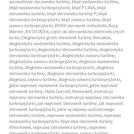
sprawdzenie sterownika turbiny
,
błąd nastawnika turbiny
,
błąd nastawnika turbosprężarki
,
błąd P134A
,
błąd
sterownika turbiny
,
błąd sterownika turbiny P
,
błąd
sterownika turbosprężarki
,
błąd zaworu turbiny
,
błąd
zaworu turbosprężarki
,
BMW sterownik mitsubishi
,
Borg
Warner
,
BV50 0054
,
części do sterowników elektronicznych
turbo
,
Diagnostyka gratis sterownik turbiny Bierutów
,
diagnostyka nastawnika turbiny
,
diagnostyka nastawnika
turbospężarki
,
diagnostyka sterownika turbiny
,
diagnostyka
sterownika turbosprężarki
,
diagnostyka zaworu turbiny
,
diagnostyka zaworu turbosprężarki
,
diagnoza nastawnika
turbiny
,
diagnoza nastawnika turbosprężarki
,
diagnoza
sterownika turbiny
,
diagnoza sterownika turbospężarki
,
diagnoza zaworu turbiny
,
diagnoza zaworu turbosprężarki
,
gdzie naprawić nastawnik turbosprężarki
,
gdzie naprawić
sterownik turbiny
,
Hella Garrett
,
Honeywell
,
instrukcja
naprawy sterownika turbiny
,
instrukcja naprawy sterownika
turbospężarki
,
jak naprawić sterownik turbiny
,
jak naprawić
sterownik turbospężarki
,
jakie są objawy uszkodzonego
sterownika turbiny
,
naprawa nastawnika turbiny
,
naprawa
nastawnika turbospężarki
,
Naprawa sterownik turbiny
Włocławek
,
naprawa sterownika turbiny
,
naprawa
sterownika turbosprężarki
,
naprawa zaworu turbiny
,