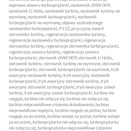
naprawa zaworu turbosprężarki
,
nastawnik 6NW 009
,
nastawnik G Hella
,
nastawnik turbiny
,
nastawnik turbiny na
wymianę
,
nastawnik turbosprężarki
,
nastawnik
turbosprężarki na wymianę
,
objawy uszkodzonego
nastawnika turbospężarki
,
P132
,
przyczyny awarii
sterownika turbiny
,
regeneracja nastawnika turbiny
,
regeneracja nastawnika turbosprężarki
,
regeneracja
sterownika turbiny
,
regeneracja sterownika turbosprężarki
,
regeneracja zaworu turbiny
,
regeneracja zaworu
turbosprężarki
,
sterownik 6NW 009
,
sterownik G Hella
,
sterownik turbiny
,
sterownik turbiny na wymiane
,
sterownik
turbosprężarki
,
sterownik turbosprężarki na wymiane
,
tryb
awaryjny nastawnik turbiny
,
tryb awaryjny nastawnik
turbosprężarki
,
tryb awaryjny sterownik turbiny
,
tryb
awaryjny sterownik turbosprężarki
,
tryb awaryjny zawór
turbiny
,
tryb awaryjny zawór turbosprężarki
,
turbina nie
reaguje
,
turbina nie włącza się
,
turbina nie załącza się
,
turbina nieprawidłowe ciśnienie doładowania
,
turbina
nieprawidłowe napięcie
,
turbina reaguje za późno
,
turbina
reaguje za wcześnie
,
turbina wstaje za późno
,
turbina wstaje
za wcześnie
,
turbosprężarka nie włącza się
,
turbosprężarka
nie załącza się
,
turbosprężarka nieprawidłowe ciśnienie