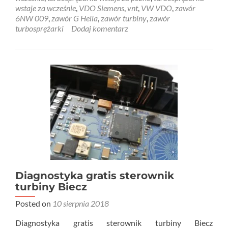
wstaje za wcześnie
,
VDO Siemens
,
vnt
,
VW VDO
,
zawór
6NW 009
,
zawór G Hella
,
zawór turbiny
,
zawór
turbosprężarki
Dodaj komentarz
Diagnostyka gratis sterownik
turbiny Biecz
Posted on
10 sierpnia 2018
Diagnostyka gratis sterownik turbiny Biecz