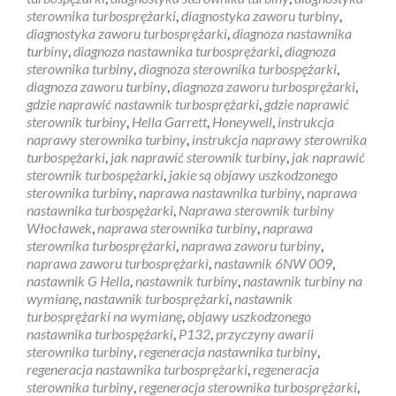
sterownika turbosprężarki
,
diagnostyka zaworu turbiny
,
diagnostyka zaworu turbosprężarki
,
diagnoza nastawnika
turbiny
,
diagnoza nastawnika turbosprężarki
,
diagnoza
sterownika turbiny
,
diagnoza sterownika turbospężarki
,
diagnoza zaworu turbiny
,
diagnoza zaworu turbosprężarki
,
gdzie naprawić nastawnik turbosprężarki
,
gdzie naprawić
sterownik turbiny
,
Hella Garrett
,
Honeywell
,
instrukcja
naprawy sterownika turbiny
,
instrukcja naprawy sterownika
turbospężarki
,
jak naprawić sterownik turbiny
,
jak naprawić
sterownik turbospężarki
,
jakie są objawy uszkodzonego
sterownika turbiny
,
naprawa nastawnika turbiny
,
naprawa
nastawnika turbospężarki
,
Naprawa sterownik turbiny
Włocławek
,
naprawa sterownika turbiny
,
naprawa
sterownika turbosprężarki
,
naprawa zaworu turbiny
,
naprawa zaworu turbosprężarki
,
nastawnik 6NW 009
,
nastawnik G Hella
,
nastawnik turbiny
,
nastawnik turbiny na
wymianę
,
nastawnik turbosprężarki
,
nastawnik
turbosprężarki na wymianę
,
objawy uszkodzonego
nastawnika turbospężarki
,
P132
,
przyczyny awarii
sterownika turbiny
,
regeneracja nastawnika turbiny
,
regeneracja nastawnika turbosprężarki
,
regeneracja
sterownika turbiny
,
regeneracja sterownika turbosprężarki
,