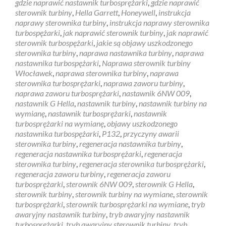
gdzie naprawić nastawnik turbosprężarki
,
gdzie naprawić
sterownik turbiny
,
Hella Garrett
,
Honeywell
,
instrukcja
naprawy sterownika turbiny
,
instrukcja naprawy sterownika
turbospężarki
,
jak naprawić sterownik turbiny
,
jak naprawić
sterownik turbospężarki
,
jakie są objawy uszkodzonego
sterownika turbiny
,
naprawa nastawnika turbiny
,
naprawa
nastawnika turbospężarki
,
Naprawa sterownik turbiny
Włocławek
,
naprawa sterownika turbiny
,
naprawa
sterownika turbosprężarki
,
naprawa zaworu turbiny
,
naprawa zaworu turbosprężarki
,
nastawnik 6NW 009
,
nastawnik G Hella
,
nastawnik turbiny
,
nastawnik turbiny na
wymianę
,
nastawnik turbosprężarki
,
nastawnik
turbosprężarki na wymianę
,
objawy uszkodzonego
nastawnika turbospężarki
,
P132
,
przyczyny awarii
sterownika turbiny
,
regeneracja nastawnika turbiny
,
regeneracja nastawnika turbosprężarki
,
regeneracja
sterownika turbiny
,
regeneracja sterownika turbosprężarki
,
regeneracja zaworu turbiny
,
regeneracja zaworu
turbosprężarki
,
sterownik 6NW 009
,
sterownik G Hella
,
sterownik turbiny
,
sterownik turbiny na wymiane
,
sterownik
turbosprężarki
,
sterownik turbosprężarki na wymiane
,
tryb
awaryjny nastawnik turbiny
,
tryb awaryjny nastawnik
turbosprężarki
,
tryb awaryjny sterownik turbiny
,
tryb