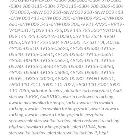
gratis
-5304 988 0115 -5304 970 0115 -5304 988 0069 -5304
sterownik
970 0069
,
-6NW 009 228 -6NW 009 228 -6NW 009 483
turbiny
-6NW 008 412 -6NW 009 206 -6NW 009 420 -6NW 009
Bielawa
660 -6NW 009 543 -6NW 009 206
,
-VV21 -VV20 - VV19 -
V40A03171
,
059 145 725
,
059 145 725 5304 970 043
,
059 145 725 J 5304 970 0050
,
059 145 752 E BV50
0055
,
059 147 725 5304 970 0035
,
2.7 3.0 TDI
,
3.0 hdi
,
49135-05610
,
49135-05620
,
49135-05630
,
49135-
05640
,
49135-05641
,
49135-05650
,
49135-05651
49335-00440
,
49135-05670
,
49135-05671
,
49135-
05760
,
49135-05840 49135-05830
,
49135-05850
,
49135-05860
,
49135-05880
,
49135-05885
,
49135-
05895
,
49335-00220
,
49335-00230
,
49490-93501
,
5900 110 7011
,
5900 110 7027
,
5900 110 7032
,
5900
110 7055
,
aktuator turbiny
,
aktuator turbosprężarki
,
Audi
sterownik KKK
,
Audi VDO
,
awaria nastawnika turbiny
,
awaria nastawnika turbosprężarki
,
awaria sterownika
turbiny
,
awaria sterownika turbospężarki
,
awaria zaworu
turbiny
,
awaria zaworu turbosprężarki
,
bezpłatne
sprawdzenie sterownika turbiny
,
błąd nastawnika turbiny
,
błąd nastawnika turbosprężarki
,
błąd P134A
,
błąd
sterownika turbiny
,
błąd sterownika turbiny P
,
błąd