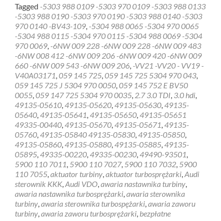
more
Tagged
-5303 988 0109 -5303 970 0109 -5303 988 0133
about
-5303 988 0190 -5303 970 0190 -5303 988 0140 -5303
Diagnostyka
970 0140 -BV43-109
,
-5304 988 0065 -5304 970 0065
gratis
-5304 988 0115 -5304 970 0115 -5304 988 0069 -5304
sterownik
970 0069
,
-6NW 009 228 -6NW 009 228 -6NW 009 483
turbiny
-6NW 008 412 -6NW 009 206 -6NW 009 420 -6NW 009
Bierutów
660 -6NW 009 543 -6NW 009 206
,
-VV21 -VV20 - VV19 -
V40A03171
,
059 145 725
,
059 145 725 5304 970 043
,
059 145 725 J 5304 970 0050
,
059 145 752 E BV50
0055
,
059 147 725 5304 970 0035
,
2.7 3.0 TDI
,
3.0 hdi
,
49135-05610
,
49135-05620
,
49135-05630
,
49135-
05640
,
49135-05641
,
49135-05650
,
49135-05651
49335-00440
,
49135-05670
,
49135-05671
,
49135-
05760
,
49135-05840 49135-05830
,
49135-05850
,
49135-05860
,
49135-05880
,
49135-05885
,
49135-
05895
,
49335-00220
,
49335-00230
,
49490-93501
,
5900 110 7011
,
5900 110 7027
,
5900 110 7032
,
5900
110 7055
,
aktuator turbiny
,
aktuator turbosprężarki
,
Audi
sterownik KKK
,
Audi VDO
,
awaria nastawnika turbiny
,
awaria nastawnika turbosprężarki
,
awaria sterownika
turbiny
,
awaria sterownika turbospężarki
,
awaria zaworu
turbiny
,
awaria zaworu turbosprężarki
,
bezpłatne