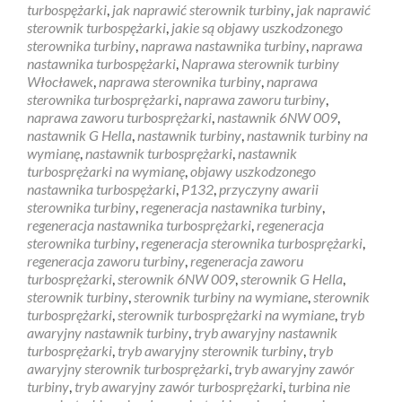
turbospężarki
,
jak naprawić sterownik turbiny
,
jak naprawić
sterownik turbospężarki
,
jakie są objawy uszkodzonego
sterownika turbiny
,
naprawa nastawnika turbiny
,
naprawa
nastawnika turbospężarki
,
Naprawa sterownik turbiny
Włocławek
,
naprawa sterownika turbiny
,
naprawa
sterownika turbosprężarki
,
naprawa zaworu turbiny
,
naprawa zaworu turbosprężarki
,
nastawnik 6NW 009
,
nastawnik G Hella
,
nastawnik turbiny
,
nastawnik turbiny na
wymianę
,
nastawnik turbosprężarki
,
nastawnik
turbosprężarki na wymianę
,
objawy uszkodzonego
nastawnika turbospężarki
,
P132
,
przyczyny awarii
sterownika turbiny
,
regeneracja nastawnika turbiny
,
regeneracja nastawnika turbosprężarki
,
regeneracja
sterownika turbiny
,
regeneracja sterownika turbosprężarki
,
regeneracja zaworu turbiny
,
regeneracja zaworu
turbosprężarki
,
sterownik 6NW 009
,
sterownik G Hella
,
sterownik turbiny
,
sterownik turbiny na wymiane
,
sterownik
turbosprężarki
,
sterownik turbosprężarki na wymiane
,
tryb
awaryjny nastawnik turbiny
,
tryb awaryjny nastawnik
turbosprężarki
,
tryb awaryjny sterownik turbiny
,
tryb
awaryjny sterownik turbosprężarki
,
tryb awaryjny zawór
turbiny
,
tryb awaryjny zawór turbosprężarki
,
turbina nie