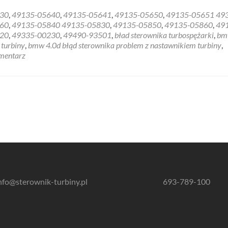
30
,
49135-05640
,
49135-05641
,
49135-05650
,
49135-05651 49
60
,
49135-05840 49135-05830
,
49135-05850
,
49135-05860
,
49
20
,
49335-00230
,
49490-93501
,
bład sterownika turbospężarki
,
bm
 turbiny
,
bmw 4.0d błąd sterownika problem z nastawnikiem turbiny
,
mentarz
nfo@sterownik-turbiny.pl
693-789-100