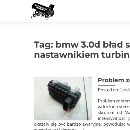
Tag:
bmw 3.0d bład 
nastawnikiem turbin
Problem z
Posted on
3 paź
Problem ze st
wdrożono sterow
skrótem od Var
intensywności p
okazały się być bardzo awaryjne, powodując wi
Read
awaryjny, zwiększone
[…]