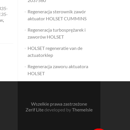
2037560
335-
Regeneracja sterownik zawór
135-
aktuator HOLSET CUMMINS
w
,
Regeneracja turbosprężarek i
zaworów HOLSET
HOLSET regeneratie van de
actuatorklep
Regeneracja zaworu aktuatora
HOLSET
Wszelkie prawa zastrzeżone
Zerif Lite
developed by
ThemeIsle