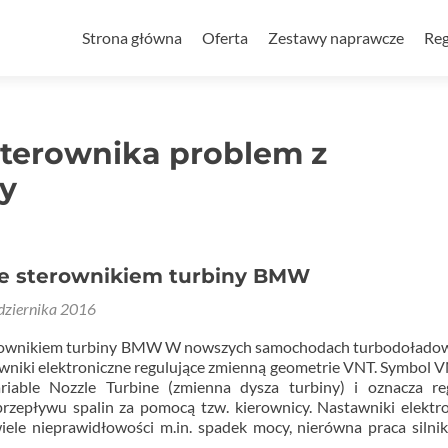
Przejdź
do
Strona główna
Oferta
Zestawy naprawcze
Reg
treści
sterownika problem z
y
e sterownikiem turbiny BMW
dziernika 2016
erownikiem turbiny BMW W nowszych samochodach turbodołado
niki elektroniczne regulujące zmienną geometrie VNT. Symbol V
iable Nozzle Turbine (zmienna dysza turbiny) i oznacza reg
rzepływu spalin za pomocą tzw. kierownicy. Nastawniki elektr
ele nieprawidłowości m.in. spadek mocy, nierówna praca silnik