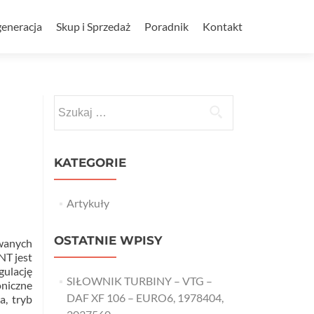
eneracja
Skup i Sprzedaż
Poradnik
Kontakt
Szukaj:
KATEGORIE
Artykuły
OSTATNIE WPISY
wanych
NT jest
ulację
SIŁOWNIK TURBINY – VTG –
oniczne
DAF XF 106 – EURO6, 1978404,
a, tryb