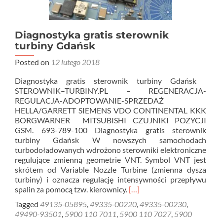
Diagnostyka gratis sterownik
turbiny Gdańsk
Posted on
12 lutego 2018
Diagnostyka gratis sterownik turbiny Gdańsk
STEROWNIK–TURBINY.PL – REGENERACJA-
REGULACJA-ADOPTOWANIE-SPRZEDAŻ
HELLA/GARRETT SIEMENS VDO CONTINENTAL KKK
BORGWARNER MITSUBISHI CZUJNIKI POZYCJI
GSM. 693-789-100 Diagnostyka gratis sterownik
turbiny Gdańsk W nowszych samochodach
turbodoładowanych wdrożono sterowniki elektroniczne
regulujące zmienną geometrie VNT. Symbol VNT jest
skrótem od Variable Nozzle Turbine (zmienna dysza
turbiny) i oznacza regulację intensywności przepływu
Read
spalin za pomocą tzw. kierownicy.
[…]
more
Tagged
49135-05895
,
49335-00220
,
49335-00230
,
about
49490-93501
,
5900 110 7011
,
5900 110 7027
,
5900
Diagnostyka