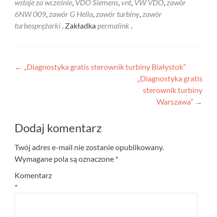
wstaje za wcześnie
,
VDO Siemens
,
vnt
,
VW VDO
,
zawór
6NW 009
,
zawór G Hella
,
zawór turbiny
,
zawór
turbosprężarki
. Zakładka
permalink
.
Nawigacja
←
„Diagnostyka gratis sterownik turbiny Białystok”
„Diagnostyka gratis
wpisu
sterownik turbiny
Warszawa”
→
Dodaj komentarz
Twój adres e-mail nie zostanie opublikowany.
Wymagane pola są oznaczone
*
Komentarz
*