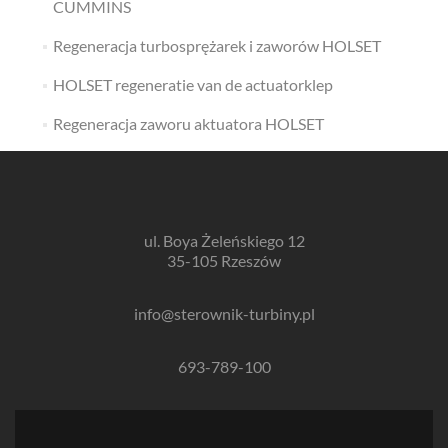
CUMMINS
Regeneracja turbosprężarek i zaworów HOLSET
HOLSET regeneratie van de actuatorklep
Regeneracja zaworu aktuatora HOLSET
ul. Boya Żeleńskiego 12
35-105 Rzeszów
info@sterownik-turbiny.pl
693-789-100