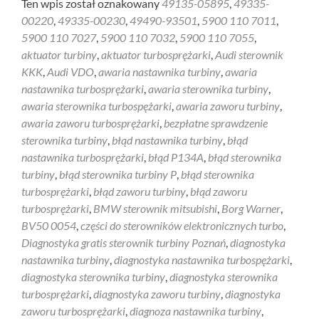
Ten wpis został oznakowany
49135-05895
,
49335-
00220
,
49335-00230
,
49490-93501
,
5900 110 7011
,
5900 110 7027
,
5900 110 7032
,
5900 110 7055
,
aktuator turbiny
,
aktuator turbosprężarki
,
Audi sterownik
KKK
,
Audi VDO
,
awaria nastawnika turbiny
,
awaria
nastawnika turbosprężarki
,
awaria sterownika turbiny
,
awaria sterownika turbospężarki
,
awaria zaworu turbiny
,
awaria zaworu turbosprężarki
,
bezpłatne sprawdzenie
sterownika turbiny
,
błąd nastawnika turbiny
,
błąd
nastawnika turbosprężarki
,
błąd P134A
,
błąd sterownika
turbiny
,
błąd sterownika turbiny P
,
błąd sterownika
turbosprężarki
,
błąd zaworu turbiny
,
błąd zaworu
turbosprężarki
,
BMW sterownik mitsubishi
,
Borg Warner
,
BV50 0054
,
części do sterowników elektronicznych turbo
,
Diagnostyka gratis sterownik turbiny Poznań
,
diagnostyka
nastawnika turbiny
,
diagnostyka nastawnika turbospężarki
,
diagnostyka sterownika turbiny
,
diagnostyka sterownika
turbosprężarki
,
diagnostyka zaworu turbiny
,
diagnostyka
zaworu turbosprężarki
,
diagnoza nastawnika turbiny
,