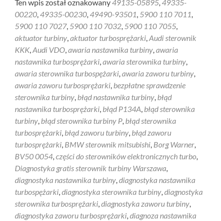
Ten wpis został oznakowany
49135-05895
,
49335-
00220
,
49335-00230
,
49490-93501
,
5900 110 7011
,
5900 110 7027
,
5900 110 7032
,
5900 110 7055
,
aktuator turbiny
,
aktuator turbosprężarki
,
Audi sterownik
KKK
,
Audi VDO
,
awaria nastawnika turbiny
,
awaria
nastawnika turbosprężarki
,
awaria sterownika turbiny
,
awaria sterownika turbospężarki
,
awaria zaworu turbiny
,
awaria zaworu turbosprężarki
,
bezpłatne sprawdzenie
sterownika turbiny
,
błąd nastawnika turbiny
,
błąd
nastawnika turbosprężarki
,
błąd P134A
,
błąd sterownika
turbiny
,
błąd sterownika turbiny P
,
błąd sterownika
turbosprężarki
,
błąd zaworu turbiny
,
błąd zaworu
turbosprężarki
,
BMW sterownik mitsubishi
,
Borg Warner
,
BV50 0054
,
części do sterowników elektronicznych turbo
,
Diagnostyka gratis sterownik turbiny Warszawa
,
diagnostyka nastawnika turbiny
,
diagnostyka nastawnika
turbospężarki
,
diagnostyka sterownika turbiny
,
diagnostyka
sterownika turbosprężarki
,
diagnostyka zaworu turbiny
,
diagnostyka zaworu turbosprężarki
,
diagnoza nastawnika