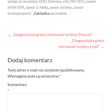
wstaje za wcześnie
,
VDO Siemens
,
vnt
,
VW VDO
,
zawór
6NW 009
,
zawór G Hella
,
zawór turbiny
,
zawór
turbosprężarki
. Zakładka
permalink
.
Nawigacja
←
„Diagnostyka gratis sterownik turbiny Poznań”
„Diagnostyka gratis
wpisu
sterownik turbiny Łódź”
→
Dodaj komentarz
Twój adres e-mail nie zostanie opublikowany.
Wymagane pola są oznaczone
*
Komentarz
*