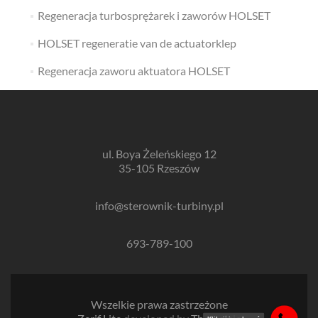
Regeneracja turbosprężarek i zaworów HOLSET
HOLSET regeneratie van de actuatorklep
Regeneracja zaworu aktuatora HOLSET
ul. Boya Żeleńskiego 12
35-105 Rzeszów
info@sterownik-turbiny.pl
693-789-100
Wszelkie prawa zastrzeżone