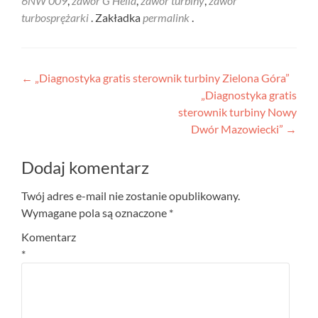
6NW 009
,
zawór G Hella
,
zawór turbiny
,
zawór
turbosprężarki
. Zakładka
permalink
.
Nawigacja
←
„Diagnostyka gratis sterownik turbiny Zielona Góra”
„Diagnostyka gratis
wpisu
sterownik turbiny Nowy
Dwór Mazowiecki”
→
Dodaj komentarz
Twój adres e-mail nie zostanie opublikowany.
Wymagane pola są oznaczone
*
Komentarz
*