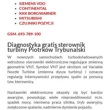
SIEMENS VDO
CONTINENTAL
KKK BORGWARNER
MITSUBISHI
CZUJNIKI POZYCJI
GSM. 693-789-100
Diagnostyka gratis sterownik
turbiny Piotrków Trybunalski
W nowszych samochodach turbodoładowanych
wdrożono sterowniki elektroniczne regulujące zmienną
geometrie VNT. Symbol VNT jest skrótem od Variable
Nozzle Turbine (zmienna dysza turbiny) i oznacza
regulację intensywności przepływu spalin za pomocą
tzw. kierownicy.
Nastawniki elektroniczne okazały się być bardzo
awaryjne, powodując wiele nieprawidłowości m.in.
spadek mocy, nierówna praca silnika, tryb awaryjny,
zwiększone spalanie, nadmierne dymienie pojazdu.