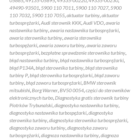
05885
,
49135-05895
,
49335-00220
,
49335-00230
,
49490-93501
,
5900 110 7011
,
5900 110 7027
,
5900
110 7032
,
5900 110 7055
,
aktuator turbiny
,
aktuator
turbosprężarki
,
Audi sterownik KKK
,
Audi VDO
,
awaria
nastawnika turbiny
,
awaria nastawnika turbosprężarki
,
awaria sterownika turbiny
,
awaria sterownika
turbospężarki
,
awaria zaworu turbiny
,
awaria zaworu
turbosprężarki
,
bezpłatne sprawdzenie sterownika turbiny
,
błąd nastawnika turbiny
,
błąd nastawnika turbosprężarki
,
błąd P134A
,
błąd sterownika turbiny
,
błąd sterownika
turbiny P
,
błąd sterownika turbosprężarki
,
błąd zaworu
turbiny
,
błąd zaworu turbosprężarki
,
BMW sterownik
mitsubishi
,
Borg Warner
,
BV50 0054
,
części do sterowników
elektronicznych turbo
,
Diagnostyka gratis sterownik turbiny
Piotrków Trybunalski
,
diagnostyka nastawnika turbiny
,
diagnostyka nastawnika turbospężarki
,
diagnostyka
sterownika turbiny
,
diagnostyka sterownika turbosprężarki
,
diagnostyka zaworu turbiny
,
diagnostyka zaworu
turbosprężarki
,
diagnoza nastawnika turbiny
,
diagnoza