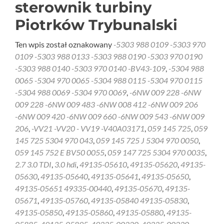
sterownik turbiny
Piotrków Trybunalski
Ten wpis został oznakowany
-5303 988 0109 -5303 970
0109 -5303 988 0133 -5303 988 0190 -5303 970 0190
-5303 988 0140 -5303 970 0140 -BV43-109
,
-5304 988
0065 -5304 970 0065 -5304 988 0115 -5304 970 0115
-5304 988 0069 -5304 970 0069
,
-6NW 009 228 -6NW
009 228 -6NW 009 483 -6NW 008 412 -6NW 009 206
-6NW 009 420 -6NW 009 660 -6NW 009 543 -6NW 009
206
,
-VV21 -VV20 - VV19 -V40A03171
,
059 145 725
,
059
145 725 5304 970 043
,
059 145 725 J 5304 970 0050
,
059 145 752 E BV50 0055
,
059 147 725 5304 970 0035
,
2.7 3.0 TDI
,
3.0 hdi
,
49135-05610
,
49135-05620
,
49135-
05630
,
49135-05640
,
49135-05641
,
49135-05650
,
49135-05651 49335-00440
,
49135-05670
,
49135-
05671
,
49135-05760
,
49135-05840 49135-05830
,
49135-05850
,
49135-05860
,
49135-05880
,
49135-