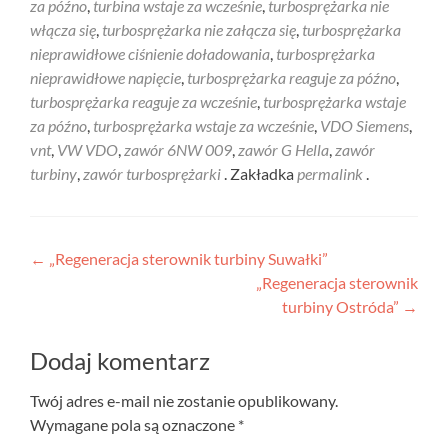
za późno
,
turbina wstaje za wcześnie
,
turbosprężarka nie
włącza się
,
turbosprężarka nie załącza się
,
turbosprężarka
nieprawidłowe ciśnienie doładowania
,
turbosprężarka
nieprawidłowe napięcie
,
turbosprężarka reaguje za późno
,
turbosprężarka reaguje za wcześnie
,
turbosprężarka wstaje
za późno
,
turbosprężarka wstaje za wcześnie
,
VDO Siemens
,
vnt
,
VW VDO
,
zawór 6NW 009
,
zawór G Hella
,
zawór
turbiny
,
zawór turbosprężarki
. Zakładka
permalink
.
Nawigacja
←
„Regeneracja sterownik turbiny Suwałki”
„Regeneracja sterownik
wpisu
turbiny Ostróda”
→
Dodaj komentarz
Twój adres e-mail nie zostanie opublikowany.
Wymagane pola są oznaczone
*