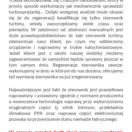
prosty sposób wytłumaczy jak mechanicznie sprawdzić
turbosprężarkę… Dzięki wstępnej analizie może okazać
się że do regeneracji kwalifikuje się tylko sterownik
turbiny, wtedy zaoszczędzamy wiele czasu oraz
pieniędzy. W zależności od zdolności manualnych jest
duże prawdopodobieństwo że taki sterownik turbiny
zdemontuje nasz klient, po czym my odbierzemy
urządzenie i naprawimy w trybie natychmiastowym.
Jeżeli klient jest z okolic naszej siedziby możemy
zagwarantować że samochód będzie sprawny jeszcze w
tym samym dniu. Regeneracje sterownika zawsze
wykonujemy w dniu w którym do nas dociera, oferujemy
też wymianę sterownika na już zregenerowany.
Najważniejszym jest fakt że sterownik jest prawidłowo
naprawiony i ustawiony zgodnie z normami producenta
a nowoczesna technologia naprawy przy wykorzystaniu
oryginalnych części tj. silnik Johnson, przekładnia
ślimakowa PPA oraz naprawa części elektronicznej
pozwala na przywrócenie stanu niemalże fabrycznego.
W sprawie zapytań bądź chęci naprawy urządzenia