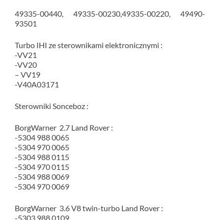
49335-00440, 49335-00230,49335-00220, 49490-
93501
Turbo IHI ze sterownikami elektronicznymi :
-VV21
-VV20
– VV19
-V40A03171
Sterowniki Sonceboz :
BorgWarner 2.7 Land Rover :
-5304 988 0065
-5304 970 0065
-5304 988 0115
-5304 970 0115
-5304 988 0069
-5304 970 0069
BorgWarner 3.6 V8 twin-turbo Land Rover :
-5303 988 0109