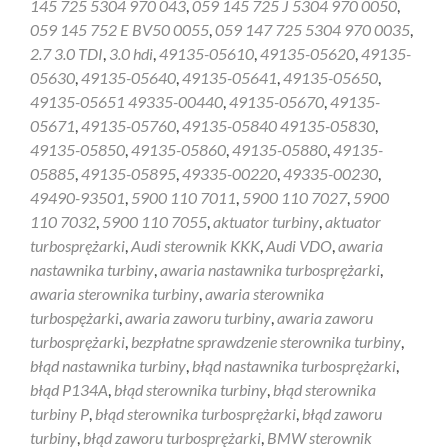
145 725 5304 970 043
,
059 145 725 J 5304 970 0050
,
059 145 752 E BV50 0055
,
059 147 725 5304 970 0035
,
2.7 3.0 TDI
,
3.0 hdi
,
49135-05610
,
49135-05620
,
49135-
05630
,
49135-05640
,
49135-05641
,
49135-05650
,
49135-05651 49335-00440
,
49135-05670
,
49135-
05671
,
49135-05760
,
49135-05840 49135-05830
,
49135-05850
,
49135-05860
,
49135-05880
,
49135-
05885
,
49135-05895
,
49335-00220
,
49335-00230
,
49490-93501
,
5900 110 7011
,
5900 110 7027
,
5900
110 7032
,
5900 110 7055
,
aktuator turbiny
,
aktuator
turbosprężarki
,
Audi sterownik KKK
,
Audi VDO
,
awaria
nastawnika turbiny
,
awaria nastawnika turbosprężarki
,
awaria sterownika turbiny
,
awaria sterownika
turbospężarki
,
awaria zaworu turbiny
,
awaria zaworu
turbosprężarki
,
bezpłatne sprawdzenie sterownika turbiny
,
błąd nastawnika turbiny
,
błąd nastawnika turbosprężarki
,
błąd P134A
,
błąd sterownika turbiny
,
błąd sterownika
turbiny P
,
błąd sterownika turbosprężarki
,
błąd zaworu
turbiny
,
błąd zaworu turbosprężarki
,
BMW sterownik