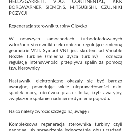
HELLA/GARRETT, VDO, CONTINENTAL, KKK
BORGWARNER SIEMENS, MITSUBISHI, CZUJNIKI
POZYCJI
Regeneracja sterownik turbiny Giżycko
W nowszych samochodach turbodoładowanych
wdrożono sterowniki elektroniczne regulujące zmienną
geometrie VNT. Symbol VNT jest skrótem od Variable
Nozzle Turbine (zmienna dysza turbiny) i oznacza
regulację intensywności przepływu spalin za pomocą
tzw. kierownicy.
Nastawniki elektroniczne okazały się być bardzo
awaryjne, powodując wiele nieprawidłowości m.in.
spadek mocy, nierówna praca silnika, tryb awaryjny,
zwiększone spalanie, nadmierne dymienie pojazdu.
Na co należy zwrócić szczególną uwagę ?
Kompleksowa regeneracja sterownika turbiny czyli
naprawa lub sprawdzenie jednocześnie obu urządzeń.