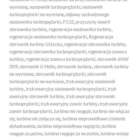
wymianę
,
nastawnik turbosprężarki
,
nastawnik
turbosprężarki na wymianę
,
objawy uszkodzonego
nastawnika turbospężarki
,
P132
,
przyczyny awarii
sterownika turbiny
,
regeneracja nastawnika turbiny
,
regeneracja nastawnika turbosprężarki
,
Regeneracja
sterownik turbiny GIżycko
,
regeneracja sterownika turbiny
,
regeneracja sterownika turbosprężarki
,
regeneracja zaworu
turbiny
,
regeneracja zaworu turbosprężarki
,
sterownik 6NW
009
,
sterownik G Hella
,
sterownik turbiny
,
sterownik turbiny
na wymiane
,
sterownik turbosprężarki
,
sterownik
turbosprężarki na wymiane
,
tryb awaryjny nastawnik
turbiny
,
tryb awaryjny nastawnik turbosprężarki
,
tryb
awaryjny sterownik turbiny
,
tryb awaryjny sterownik
turbosprężarki
,
tryb awaryjny zawór turbiny
,
tryb awaryjny
zawór turbosprężarki
,
turbina nie reaguje
,
turbina nie włącza
się
,
turbina nie załącza się
,
turbina nieprawidłowe ciśnienie
doładowania
,
turbina nieprawidłowe napięcie
,
turbina
reaguje za późno
,
turbina reaguje za wcześnie
,
turbina wstaje