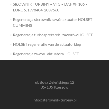
SIŁOWNIK TURBINY – VTG – DAF XF 106 –
EURO6, 1978404, 2037560
Regeneracja sterownik zawór aktuator HOLSET
CUMMINS
Regeneracja turbosprężarek i zaworów HOLSET
HOLSET regeneratie van de actuatorklep
Regeneracja zaworu aktuatora HOLSET
ul. Boya Żeleńskiego 12
35-105 Rzeszów
info@sterownik-turbiny.pl