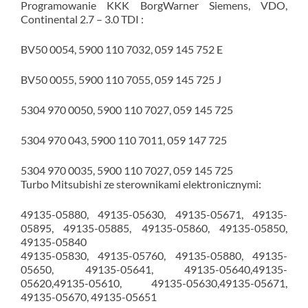
Programowanie KKK BorgWarner Siemens, VDO,
Continental 2.7 – 3.0 TDI :
BV50 0054, 5900 110 7032, 059 145 752 E
BV50 0055, 5900 110 7055, 059 145 725 J
5304 970 0050, 5900 110 7027, 059 145 725
5304 970 043, 5900 110 7011, 059 147 725
5304 970 0035, 5900 110 7027, 059 145 725
Turbo Mitsubishi ze sterownikami elektronicznymi:
49135-05880, 49135-05630, 49135-05671, 49135-
05895, 49135-05885, 49135-05860, 49135-05850,
49135-05840
49135-05830, 49135-05760, 49135-05880, 49135-
05650, 49135-05641, 49135-05640,49135-
05620,49135-05610, 49135-05630,49135-05671,
49135-05670, 49135-05651