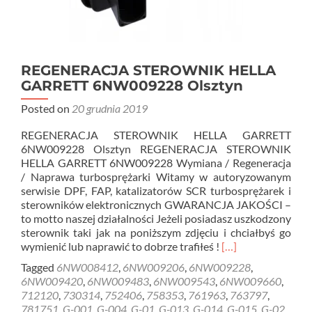
REGENERACJA STEROWNIK HELLA
GARRETT 6NW009228 Olsztyn
Posted on
20 grudnia 2019
REGENERACJA STEROWNIK HELLA GARRETT
6NW009228 Olsztyn REGENERACJA STEROWNIK
HELLA GARRETT 6NW009228 Wymiana / Regeneracja
/ Naprawa turbosprężarki Witamy w autoryzowanym
serwisie DPF, FAP, katalizatorów SCR turbosprężarek i
sterowników elektronicznych GWARANCJA JAKOŚCI –
to motto naszej działalności Jeżeli posiadasz uszkodzony
sterownik taki jak na poniższym zdjęciu i chciałbyś go
Read
wymienić lub naprawić to dobrze trafiłeś !
[…]
more
Tagged
6NW008412
,
6NW009206
,
6NW009228
,
about
6NW009420
,
6NW009483
,
6NW009543
,
6NW009660
,
REGENERACJA
712120
,
730314
,
752406
,
758353
,
761963
,
763797
,
STEROWNIK
781751
,
G-001
,
G-004
,
G-01
,
G-013
,
G-014
,
G-015
,
G-02
,