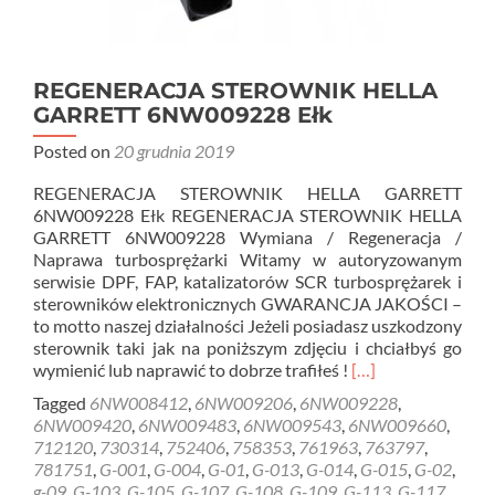
REGENERACJA STEROWNIK HELLA
GARRETT 6NW009228 Ełk
Posted on
20 grudnia 2019
REGENERACJA STEROWNIK HELLA GARRETT
6NW009228 Ełk REGENERACJA STEROWNIK HELLA
GARRETT 6NW009228 Wymiana / Regeneracja /
Naprawa turbosprężarki Witamy w autoryzowanym
serwisie DPF, FAP, katalizatorów SCR turbosprężarek i
sterowników elektronicznych GWARANCJA JAKOŚCI –
to motto naszej działalności Jeżeli posiadasz uszkodzony
sterownik taki jak na poniższym zdjęciu i chciałbyś go
Read
wymienić lub naprawić to dobrze trafiłeś !
[…]
more
Tagged
6NW008412
,
6NW009206
,
6NW009228
,
about
6NW009420
,
6NW009483
,
6NW009543
,
6NW009660
,
REGENERACJA
712120
,
730314
,
752406
,
758353
,
761963
,
763797
,
STEROWNIK
781751
,
G-001
,
G-004
,
G-01
,
G-013
,
G-014
,
G-015
,
G-02
,
HELLA
g-09
,
G-103
,
G-105
,
G-107
,
G-108
,
G-109
,
G-113
,
G-117
,