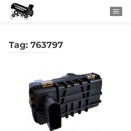
PRZEŁ
Tag:
763797
Nawigacja
po
wpisach