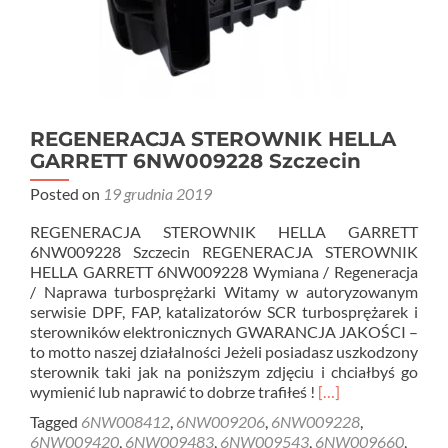
REGENERACJA STEROWNIK HELLA
GARRETT 6NW009228 Szczecin
Posted on
19 grudnia 2019
REGENERACJA STEROWNIK HELLA GARRETT
6NW009228 Szczecin REGENERACJA STEROWNIK
HELLA GARRETT 6NW009228 Wymiana / Regeneracja
/ Naprawa turbosprężarki Witamy w autoryzowanym
serwisie DPF, FAP, katalizatorów SCR turbosprężarek i
sterowników elektronicznych GWARANCJA JAKOŚCI –
to motto naszej działalności Jeżeli posiadasz uszkodzony
sterownik taki jak na poniższym zdjęciu i chciałbyś go
Read
wymienić lub naprawić to dobrze trafiłeś !
[…]
more
Tagged
6NW008412
,
6NW009206
,
6NW009228
,
about
6NW009420
,
6NW009483
,
6NW009543
,
6NW009660
,