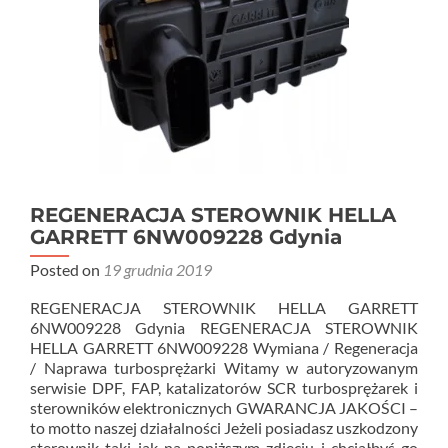
REGENERACJA STEROWNIK HELLA
GARRETT 6NW009228 Gdynia
Posted on
19 grudnia 2019
REGENERACJA STEROWNIK HELLA GARRETT
6NW009228 Gdynia REGENERACJA STEROWNIK
HELLA GARRETT 6NW009228 Wymiana / Regeneracja
/ Naprawa turbosprężarki Witamy w autoryzowanym
serwisie DPF, FAP, katalizatorów SCR turbosprężarek i
sterowników elektronicznych GWARANCJA JAKOŚCI –
to motto naszej działalności Jeżeli posiadasz uszkodzony
sterownik taki jak na poniższym zdjęciu i chciałbyś go