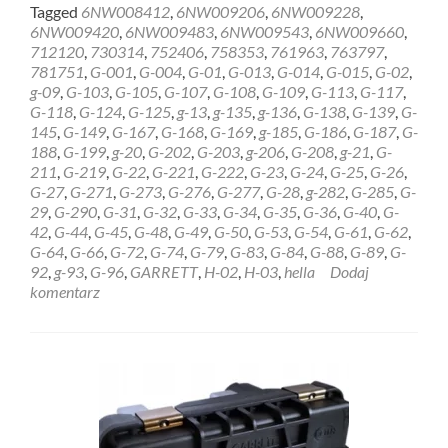
more
Tagged
6NW008412
,
6NW009206
,
6NW009228
,
about
6NW009420
,
6NW009483
,
6NW009543
,
6NW009660
,
REGENERACJA
712120
,
730314
,
752406
,
758353
,
761963
,
763797
,
STEROWNIK
781751
,
G-001
,
G-004
,
G-01
,
G-013
,
G-014
,
G-015
,
G-02
,
HELLA
g-09
,
G-103
,
G-105
,
G-107
,
G-108
,
G-109
,
G-113
,
G-117
,
GARRETT
G-118
,
G-124
,
G-125
,
g-13
,
g-135
,
g-136
,
G-138
,
G-139
,
G-
6NW009228
145
,
G-149
,
G-167
,
G-168
,
G-169
,
g-185
,
G-186
,
G-187
,
G-
Słupsk
188
,
G-199
,
g-20
,
G-202
,
G-203
,
g-206
,
G-208
,
g-21
,
G-
211
,
G-219
,
G-22
,
G-221
,
G-222
,
G-23
,
G-24
,
G-25
,
G-26
,
G-27
,
G-271
,
G-273
,
G-276
,
G-277
,
G-28
,
g-282
,
G-285
,
G-
29
,
G-290
,
G-31
,
G-32
,
G-33
,
G-34
,
G-35
,
G-36
,
G-40
,
G-
42
,
G-44
,
G-45
,
G-48
,
G-49
,
G-50
,
G-53
,
G-54
,
G-61
,
G-62
,
G-64
,
G-66
,
G-72
,
G-74
,
G-79
,
G-83
,
G-84
,
G-88
,
G-89
,
G-
92
,
g-93
,
G-96
,
GARRETT
,
H-02
,
H-03
,
hella
Dodaj
komentarz