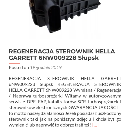
REGENERACJA STEROWNIK HELLA
GARRETT 6NW009228 Słupsk
Posted on
19 grudnia 2019
REGENERACJA STEROWNIK HELLA GARRETT
6NW009228 Słupsk REGENERACJA STEROWNIK
HELLA GARRETT 6NW009228 Wymiana / Regeneracja
/ Naprawa turbosprężarki Witamy w autoryzowanym
serwisie DPF, FAP, katalizatorów SCR turbosprężarek i
sterowników elektronicznych GWARANCJA JAKOŚCI –
to motto naszej działalności Jeżeli posiadasz uszkodzony
sterownik taki jak na poniższym zdjęciu i chciałbyś go
Read
wymienić lub naprawić to dobrze trafiłeś !
[…]