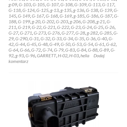
HELLA
g-09
,
G-103
,
G-105
,
G-107
,
G-108
,
G-109
,
G-113
,
G-117
,
GARRETT
G-118
,
G-124
,
G-125
,
g-13
,
g-135
,
g-136
,
G-138
,
G-139
,
G-
6NW009228
145
,
G-149
,
G-167
,
G-168
,
G-169
,
g-185
,
G-186
,
G-187
,
G-
Olsztyn
188
,
G-199
,
g-20
,
G-202
,
G-203
,
g-206
,
G-208
,
g-21
,
G-
211
,
G-219
,
G-22
,
G-221
,
G-222
,
G-23
,
G-24
,
G-25
,
G-26
,
G-27
,
G-271
,
G-273
,
G-276
,
G-277
,
G-28
,
g-282
,
G-285
,
G-
29
,
G-290
,
G-31
,
G-32
,
G-33
,
G-34
,
G-35
,
G-36
,
G-40
,
G-
42
,
G-44
,
G-45
,
G-48
,
G-49
,
G-50
,
G-53
,
G-54
,
G-61
,
G-62
,
G-64
,
G-66
,
G-72
,
G-74
,
G-79
,
G-83
,
G-84
,
G-88
,
G-89
,
G-
92
,
g-93
,
G-96
,
GARRETT
,
H-02
,
H-03
,
hella
Dodaj
komentarz