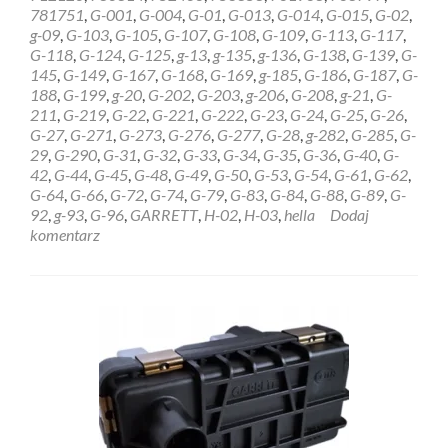
STEROWNIK
781751
,
G-001
,
G-004
,
G-01
,
G-013
,
G-014
,
G-015
,
G-02
,
HELLA
g-09
,
G-103
,
G-105
,
G-107
,
G-108
,
G-109
,
G-113
,
G-117
,
GARRETT
G-118
,
G-124
,
G-125
,
g-13
,
g-135
,
g-136
,
G-138
,
G-139
,
G-
6NW009228
145
,
G-149
,
G-167
,
G-168
,
G-169
,
g-185
,
G-186
,
G-187
,
G-
Bydgoszcz
188
,
G-199
,
g-20
,
G-202
,
G-203
,
g-206
,
G-208
,
g-21
,
G-
211
,
G-219
,
G-22
,
G-221
,
G-222
,
G-23
,
G-24
,
G-25
,
G-26
,
G-27
,
G-271
,
G-273
,
G-276
,
G-277
,
G-28
,
g-282
,
G-285
,
G-
29
,
G-290
,
G-31
,
G-32
,
G-33
,
G-34
,
G-35
,
G-36
,
G-40
,
G-
42
,
G-44
,
G-45
,
G-48
,
G-49
,
G-50
,
G-53
,
G-54
,
G-61
,
G-62
,
G-64
,
G-66
,
G-72
,
G-74
,
G-79
,
G-83
,
G-84
,
G-88
,
G-89
,
G-
92
,
g-93
,
G-96
,
GARRETT
,
H-02
,
H-03
,
hella
Dodaj
komentarz