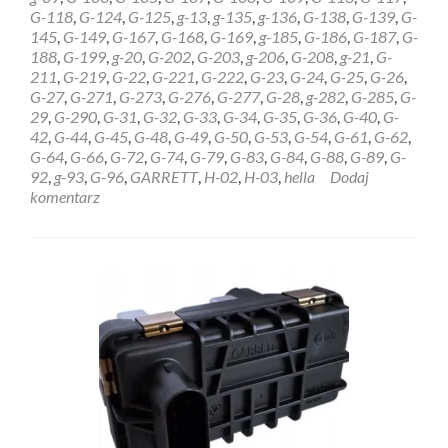
GARRETT
G-118
,
G-124
,
G-125
,
g-13
,
g-135
,
g-136
,
G-138
,
G-139
,
G-
6NW009228
145
,
G-149
,
G-167
,
G-168
,
G-169
,
g-185
,
G-186
,
G-187
,
G-
Ełk
188
,
G-199
,
g-20
,
G-202
,
G-203
,
g-206
,
G-208
,
g-21
,
G-
211
,
G-219
,
G-22
,
G-221
,
G-222
,
G-23
,
G-24
,
G-25
,
G-26
,
G-27
,
G-271
,
G-273
,
G-276
,
G-277
,
G-28
,
g-282
,
G-285
,
G-
29
,
G-290
,
G-31
,
G-32
,
G-33
,
G-34
,
G-35
,
G-36
,
G-40
,
G-
42
,
G-44
,
G-45
,
G-48
,
G-49
,
G-50
,
G-53
,
G-54
,
G-61
,
G-62
,
G-64
,
G-66
,
G-72
,
G-74
,
G-79
,
G-83
,
G-84
,
G-88
,
G-89
,
G-
92
,
g-93
,
G-96
,
GARRETT
,
H-02
,
H-03
,
hella
Dodaj
komentarz