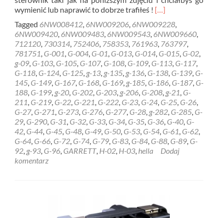
Read
wymienić lub naprawić to dobrze trafiłeś !
[…]
more
Tagged
6NW008412
,
6NW009206
,
6NW009228
,
about
6NW009420
,
6NW009483
,
6NW009543
,
6NW009660
,
REGENERACJA
712120
,
730314
,
752406
,
758353
,
761963
,
763797
,
STEROWNIK
781751
,
G-001
,
G-004
,
G-01
,
G-013
,
G-014
,
G-015
,
G-02
,
HELLA
g-09
,
G-103
,
G-105
,
G-107
,
G-108
,
G-109
,
G-113
,
G-117
,
GARRETT
G-118
,
G-124
,
G-125
,
g-13
,
g-135
,
g-136
,
G-138
,
G-139
,
G-
6NW009228
145
,
G-149
,
G-167
,
G-168
,
G-169
,
g-185
,
G-186
,
G-187
,
G-
Gdynia
188
,
G-199
,
g-20
,
G-202
,
G-203
,
g-206
,
G-208
,
g-21
,
G-
211
,
G-219
,
G-22
,
G-221
,
G-222
,
G-23
,
G-24
,
G-25
,
G-26
,
G-27
,
G-271
,
G-273
,
G-276
,
G-277
,
G-28
,
g-282
,
G-285
,
G-
29
,
G-290
,
G-31
,
G-32
,
G-33
,
G-34
,
G-35
,
G-36
,
G-40
,
G-
42
,
G-44
,
G-45
,
G-48
,
G-49
,
G-50
,
G-53
,
G-54
,
G-61
,
G-62
,
G-64
,
G-66
,
G-72
,
G-74
,
G-79
,
G-83
,
G-84
,
G-88
,
G-89
,
G-
92
,
g-93
,
G-96
,
GARRETT
,
H-02
,
H-03
,
hella
Dodaj
komentarz