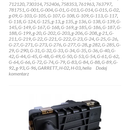
REGENERACJA
712120
,
730314
,
752406
,
758353
,
761963
,
763797
,
STEROWNIK
781751
,
G-001
,
G-004
,
G-01
,
G-013
,
G-014
,
G-015
,
G-02
,
HELLA
g-09
,
G-103
,
G-105
,
G-107
,
G-108
,
G-109
,
G-113
,
G-117
,
GARRETT
G-118
,
G-124
,
G-125
,
g-13
,
g-135
,
g-136
,
G-138
,
G-139
,
G-
6NW009228
145
,
G-149
,
G-167
,
G-168
,
G-169
,
g-185
,
G-186
,
G-187
,
G-
Szczecin
188
,
G-199
,
g-20
,
G-202
,
G-203
,
g-206
,
G-208
,
g-21
,
G-
211
,
G-219
,
G-22
,
G-221
,
G-222
,
G-23
,
G-24
,
G-25
,
G-26
,
G-27
,
G-271
,
G-273
,
G-276
,
G-277
,
G-28
,
g-282
,
G-285
,
G-
29
,
G-290
,
G-31
,
G-32
,
G-33
,
G-34
,
G-35
,
G-36
,
G-40
,
G-
42
,
G-44
,
G-45
,
G-48
,
G-49
,
G-50
,
G-53
,
G-54
,
G-61
,
G-62
,
G-64
,
G-66
,
G-72
,
G-74
,
G-79
,
G-83
,
G-84
,
G-88
,
G-89
,
G-
92
,
g-93
,
G-96
,
GARRETT
,
H-02
,
H-03
,
hella
Dodaj
komentarz