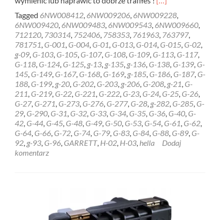
wymienić lub naprawić to dobrze trafiłeś !
[…]
more
Tagged
6NW008412
,
6NW009206
,
6NW009228
,
about
6NW009420
,
6NW009483
,
6NW009543
,
6NW009660
,
REGENERACJA
712120
,
730314
,
752406
,
758353
,
761963
,
763797
,
STEROWNIK
781751
,
G-001
,
G-004
,
G-01
,
G-013
,
G-014
,
G-015
,
G-02
,
HELLA
g-09
,
G-103
,
G-105
,
G-107
,
G-108
,
G-109
,
G-113
,
G-117
,
GARRETT
G-118
,
G-124
,
G-125
,
g-13
,
g-135
,
g-136
,
G-138
,
G-139
,
G-
6NW009228
145
,
G-149
,
G-167
,
G-168
,
G-169
,
g-185
,
G-186
,
G-187
,
G-
Gdańsk
188
,
G-199
,
g-20
,
G-202
,
G-203
,
g-206
,
G-208
,
g-21
,
G-
211
,
G-219
,
G-22
,
G-221
,
G-222
,
G-23
,
G-24
,
G-25
,
G-26
,
G-27
,
G-271
,
G-273
,
G-276
,
G-277
,
G-28
,
g-282
,
G-285
,
G-
29
,
G-290
,
G-31
,
G-32
,
G-33
,
G-34
,
G-35
,
G-36
,
G-40
,
G-
42
,
G-44
,
G-45
,
G-48
,
G-49
,
G-50
,
G-53
,
G-54
,
G-61
,
G-62
,
G-64
,
G-66
,
G-72
,
G-74
,
G-79
,
G-83
,
G-84
,
G-88
,
G-89
,
G-
92
,
g-93
,
G-96
,
GARRETT
,
H-02
,
H-03
,
hella
Dodaj
komentarz