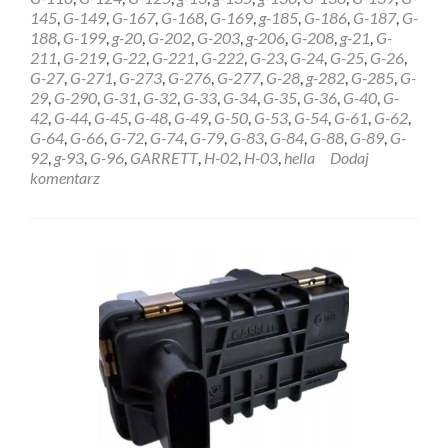
6NW009228
145
,
G-149
,
G-167
,
G-168
,
G-169
,
g-185
,
G-186
,
G-187
,
G-
Białystok
188
,
G-199
,
g-20
,
G-202
,
G-203
,
g-206
,
G-208
,
g-21
,
G-
211
,
G-219
,
G-22
,
G-221
,
G-222
,
G-23
,
G-24
,
G-25
,
G-26
,
G-27
,
G-271
,
G-273
,
G-276
,
G-277
,
G-28
,
g-282
,
G-285
,
G-
29
,
G-290
,
G-31
,
G-32
,
G-33
,
G-34
,
G-35
,
G-36
,
G-40
,
G-
42
,
G-44
,
G-45
,
G-48
,
G-49
,
G-50
,
G-53
,
G-54
,
G-61
,
G-62
,
G-64
,
G-66
,
G-72
,
G-74
,
G-79
,
G-83
,
G-84
,
G-88
,
G-89
,
G-
92
,
g-93
,
G-96
,
GARRETT
,
H-02
,
H-03
,
hella
Dodaj
komentarz