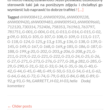
sterownik taki jak na poniższym zdjęciu i chciałbyś go
Read
wymienić lub naprawić to dobrze trafiłeś !
[…]
more
Tagged
6NW008412
,
6NW009206
,
6NW009228
,
about
6NW009420
,
6NW009483
,
6NW009543
,
6NW009660
,
REGENERACJA
712120
,
730314
,
752406
,
758353
,
761963
,
763797
,
STEROWNIK
781751
,
G-001
,
G-004
,
G-01
,
G-013
,
G-014
,
G-015
,
G-02
,
HELLA
g-09
,
G-103
,
G-105
,
G-107
,
G-108
,
G-109
,
G-113
,
G-117
,
GARRETT
G-118
,
G-124
,
G-125
,
g-13
,
g-135
,
g-136
,
G-138
,
G-139
,
G-
6NW009228
145
,
G-149
,
G-167
,
G-168
,
G-169
,
g-185
,
G-186
,
G-187
,
G-
Rzeszów
188
,
G-199
,
g-20
,
G-202
,
G-203
,
g-206
,
G-208
,
g-21
,
G-
211
,
G-219
,
G-22
,
G-221
,
G-222
,
G-23
,
G-24
,
G-25
,
G-26
,
G-27
,
G-271
,
G-273
,
G-276
,
G-277
,
G-28
,
g-282
,
G-285
,
G-
29
,
G-290
,
G-31
,
G-32
,
G-33
,
G-34
,
G-35
,
G-36
,
G-40
,
G-
42
,
G-44
,
G-45
,
G-48
,
G-49
,
G-50
,
G-53
,
G-54
,
G-61
,
G-62
,
G-64
,
G-66
,
G-72
,
G-74
,
G-79
,
G-83
,
G-84
,
G-88
,
G-89
,
G-
92
,
g-93
,
G-96
,
GARRETT
,
H-02
,
H-03
,
hella
Dodaj
komentarz
←
Older posts