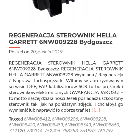
REGENERACJA STEROWNIK HELLA
GARRETT 6NW009228 Bydgoszcz
Posted on
20 grudnia 2019
REGENERACJA STEROWNIK HELLA GARRETT
6NW009228 Bydgoszcz REGENERACJA STEROWNIK
HELLA GARRETT 6NW009228 Wymiana / Regeneracja
/ Naprawa turbosprężarki Witamy w autoryzowanym
serwisie DPF, FAP, katalizatorów SCR turbosprężarek i
sterowników elektronicznych GWARANCJA JAKOŚCI –
to motto naszej działalności Jeżeli posiadasz uszkodzony
sterownik taki jak na poniższym zdjęciu i chciałbyś go
Read
wymienić lub naprawić to dobrze trafiłeś !
[…]
more
Tagged
6NW008412
,
6NW009206
,
6NW009228
,
about
6NW009420
,
6NW009483
,
6NW009543
,
6NW009660
,
REGENERACJA
712120
,
730314
,
752406
,
758353
,
761963
,
763797
,