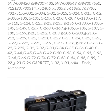
about
6NW009420
,
6NW009483
,
6NW009543
,
6NW009660
,
REGENERACJA
712120
,
730314
,
752406
,
758353
,
761963
,
763797
,
STEROWNIK
781751
,
G-001
,
G-004
,
G-01
,
G-013
,
G-014
,
G-015
,
G-02
,
HELLA
g-09
,
G-103
,
G-105
,
G-107
,
G-108
,
G-109
,
G-113
,
G-117
,
GARRETT
G-118
,
G-124
,
G-125
,
g-13
,
g-135
,
g-136
,
G-138
,
G-139
,
G-
6NW009228
145
,
G-149
,
G-167
,
G-168
,
G-169
,
g-185
,
G-186
,
G-187
,
G-
Koszalin
188
,
G-199
,
g-20
,
G-202
,
G-203
,
g-206
,
G-208
,
g-21
,
G-
211
,
G-219
,
G-22
,
G-221
,
G-222
,
G-23
,
G-24
,
G-25
,
G-26
,
G-27
,
G-271
,
G-273
,
G-276
,
G-277
,
G-28
,
g-282
,
G-285
,
G-
29
,
G-290
,
G-31
,
G-32
,
G-33
,
G-34
,
G-35
,
G-36
,
G-40
,
G-
42
,
G-44
,
G-45
,
G-48
,
G-49
,
G-50
,
G-53
,
G-54
,
G-61
,
G-62
,
G-64
,
G-66
,
G-72
,
G-74
,
G-79
,
G-83
,
G-84
,
G-88
,
G-89
,
G-
92
,
g-93
,
G-96
,
GARRETT
,
H-02
,
H-03
,
hella
Dodaj
komentarz