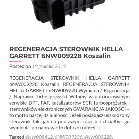
REGENERACJA STEROWNIK HELLA
GARRETT 6NW009228 Koszalin
Posted on
19 grudnia 2019
REGENERACJA STEROWNIK HELLA GARRETT
6NW009228 Koszalin REGENERACJA STEROWNIK
HELLA GARRETT 6NW009228 Wymiana / Regeneracja
/ Naprawa turbosprężarki Witamy w autoryzowanym
serwisie DPF, FAP, katalizatorów SCR turbosprężarek i
sterowników elektronicznych GWARANCJA JAKOŚCI –
to motto naszej działalności Jeżeli posiadasz uszkodzony
sterownik taki jak na poniższym zdjęciu i chciałbyś go
Read
wymienić lub naprawić to dobrze trafiłeś !
[…]
more
Tagged
6NW008412
,
6NW009206
,
6NW009228
,