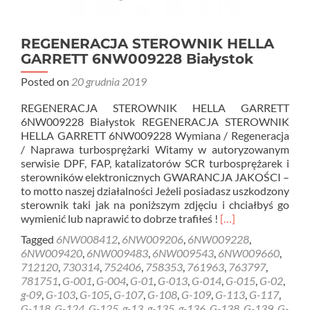
REGENERACJA STEROWNIK HELLA
GARRETT 6NW009228 Białystok
Posted on
20 grudnia 2019
REGENERACJA STEROWNIK HELLA GARRETT
6NW009228 Białystok REGENERACJA STEROWNIK
HELLA GARRETT 6NW009228 Wymiana / Regeneracja
/ Naprawa turbosprężarki Witamy w autoryzowanym
serwisie DPF, FAP, katalizatorów SCR turbosprężarek i
sterowników elektronicznych GWARANCJA JAKOŚCI –
to motto naszej działalności Jeżeli posiadasz uszkodzony
sterownik taki jak na poniższym zdjęciu i chciałbyś go
Read
wymienić lub naprawić to dobrze trafiłeś !
[…]
more
Tagged
6NW008412
,
6NW009206
,
6NW009228
,
about
6NW009420
,
6NW009483
,
6NW009543
,
6NW009660
,
REGENERACJA
712120
,
730314
,
752406
,
758353
,
761963
,
763797
,
STEROWNIK
781751
,
G-001
,
G-004
,
G-01
,
G-013
,
G-014
,
G-015
,
G-02
,
HELLA
g-09
,
G-103
,
G-105
,
G-107
,
G-108
,
G-109
,
G-113
,
G-117
,
GARRETT
G-118
,
G-124
,
G-125
,
g-13
,
g-135
,
g-136
,
G-138
,
G-139
,
G-