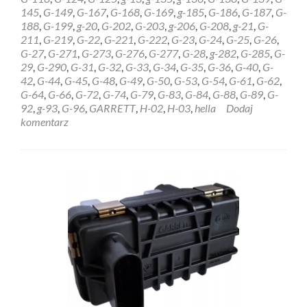
6NW009228
145
,
G-149
,
G-167
,
G-168
,
G-169
,
g-185
,
G-186
,
G-187
,
G-
Białystok
188
,
G-199
,
g-20
,
G-202
,
G-203
,
g-206
,
G-208
,
g-21
,
G-
211
,
G-219
,
G-22
,
G-221
,
G-222
,
G-23
,
G-24
,
G-25
,
G-26
,
G-27
,
G-271
,
G-273
,
G-276
,
G-277
,
G-28
,
g-282
,
G-285
,
G-
29
,
G-290
,
G-31
,
G-32
,
G-33
,
G-34
,
G-35
,
G-36
,
G-40
,
G-
42
,
G-44
,
G-45
,
G-48
,
G-49
,
G-50
,
G-53
,
G-54
,
G-61
,
G-62
,
G-64
,
G-66
,
G-72
,
G-74
,
G-79
,
G-83
,
G-84
,
G-88
,
G-89
,
G-
92
,
g-93
,
G-96
,
GARRETT
,
H-02
,
H-03
,
hella
Dodaj
komentarz