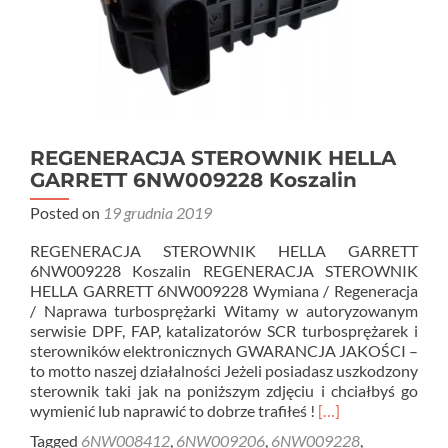
REGENERACJA STEROWNIK HELLA
GARRETT 6NW009228 Koszalin
Posted on
19 grudnia 2019
REGENERACJA STEROWNIK HELLA GARRETT
6NW009228 Koszalin REGENERACJA STEROWNIK
HELLA GARRETT 6NW009228 Wymiana / Regeneracja
/ Naprawa turbosprężarki Witamy w autoryzowanym
serwisie DPF, FAP, katalizatorów SCR turbosprężarek i
sterowników elektronicznych GWARANCJA JAKOŚCI –
to motto naszej działalności Jeżeli posiadasz uszkodzony
sterownik taki jak na poniższym zdjęciu i chciałbyś go
Read
wymienić lub naprawić to dobrze trafiłeś !
[…]
more
Tagged
6NW008412
,
6NW009206
,
6NW009228
,