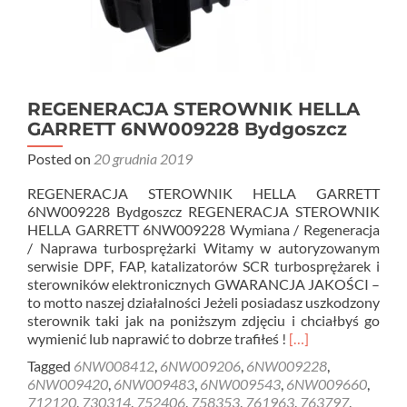
REGENERACJA STEROWNIK HELLA
GARRETT 6NW009228 Bydgoszcz
Posted on
20 grudnia 2019
REGENERACJA STEROWNIK HELLA GARRETT
6NW009228 Bydgoszcz REGENERACJA STEROWNIK
HELLA GARRETT 6NW009228 Wymiana / Regeneracja
/ Naprawa turbosprężarki Witamy w autoryzowanym
serwisie DPF, FAP, katalizatorów SCR turbosprężarek i
sterowników elektronicznych GWARANCJA JAKOŚCI –
to motto naszej działalności Jeżeli posiadasz uszkodzony
sterownik taki jak na poniższym zdjęciu i chciałbyś go
Read
wymienić lub naprawić to dobrze trafiłeś !
[…]
more
Tagged
6NW008412
,
6NW009206
,
6NW009228
,
about
6NW009420
,
6NW009483
,
6NW009543
,
6NW009660
,
REGENERACJA
712120
,
730314
,
752406
,
758353
,
761963
,
763797
,