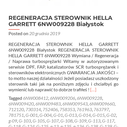
REGENERACJA STEROWNIK HELLA
GARRETT 6NW009228 Białystok
Posted on
20 grudnia 2019
REGENERACJA STEROWNIK HELLA GARRETT
6NW009228 Białystok REGENERACJA STEROWNIK
HELLA GARRETT 6NW009228 Wymiana / Regeneracja
/ Naprawa turbosprężarki Witamy w autoryzowanym
serwisie DPF, FAP, katalizatorów SCR turbosprężarek i
sterowników elektronicznych GWARANCJA JAKOŚCI –
to motto naszej działalności Jeżeli posiadasz uszkodzony
sterownik taki jak na poniższym zdjęciu i chciałbyś go
Read
wymienić lub naprawić to dobrze trafiłeś !
[…]
more
Tagged
6NW008412
,
6NW009206
,
6NW009228
,
about
6NW009420
,
6NW009483
,
6NW009543
,
6NW009660
,
REGENERACJA
712120
,
730314
,
752406
,
758353
,
761963
,
763797
,
STEROWNIK
781751
,
G-001
,
G-004
,
G-01
,
G-013
,
G-014
,
G-015
,
G-02
,
HELLA
g-09
,
G-103
,
G-105
,
G-107
,
G-108
,
G-109
,
G-113
,
G-117
,
GARRETT
G-118
,
G-124
,
G-125
,
g-13
,
g-135
,
g-136
,
G-138
,
G-139
,
G-