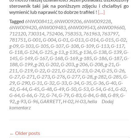
sterownik taki jak na poniższym zdjęciu i chciałbyś go
Read
wymienić lub naprawić to dobrze trafiłeś !
[…]
more
Tagged
6NW008412
,
6NW009206
,
6NW009228
,
about
6NW009420
,
6NW009483
,
6NW009543
,
6NW009660
,
REGENERACJA
712120
,
730314
,
752406
,
758353
,
761963
,
763797
,
STEROWNIK
781751
,
G-001
,
G-004
,
G-01
,
G-013
,
G-014
,
G-015
,
G-02
,
HELLA
g-09
,
G-103
,
G-105
,
G-107
,
G-108
,
G-109
,
G-113
,
G-117
,
GARRETT
G-118
,
G-124
,
G-125
,
g-13
,
g-135
,
g-136
,
G-138
,
G-139
,
G-
6NW009228
145
,
G-149
,
G-167
,
G-168
,
G-169
,
g-185
,
G-186
,
G-187
,
G-
Rzeszów
188
,
G-199
,
g-20
,
G-202
,
G-203
,
g-206
,
G-208
,
g-21
,
G-
211
,
G-219
,
G-22
,
G-221
,
G-222
,
G-23
,
G-24
,
G-25
,
G-26
,
G-27
,
G-271
,
G-273
,
G-276
,
G-277
,
G-28
,
g-282
,
G-285
,
G-
29
,
G-290
,
G-31
,
G-32
,
G-33
,
G-34
,
G-35
,
G-36
,
G-40
,
G-
42
,
G-44
,
G-45
,
G-48
,
G-49
,
G-50
,
G-53
,
G-54
,
G-61
,
G-62
,
G-64
,
G-66
,
G-72
,
G-74
,
G-79
,
G-83
,
G-84
,
G-88
,
G-89
,
G-
92
,
g-93
,
G-96
,
GARRETT
,
H-02
,
H-03
,
hella
Dodaj
komentarz
←
Older posts