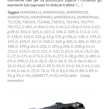
Read
wymienić lub naprawić to dobrze trafiłeś !
[…]
more
Tagged
6NW008412
,
6NW009206
,
6NW009228
,
about
6NW009420
,
6NW009483
,
6NW009543
,
6NW009660
,
REGENERACJA
712120
,
730314
,
752406
,
758353
,
761963
,
763797
,
STEROWNIK
781751
,
G-001
,
G-004
,
G-01
,
G-013
,
G-014
,
G-015
,
G-02
,
HELLA
g-09
,
G-103
,
G-105
,
G-107
,
G-108
,
G-109
,
G-113
,
G-117
,
GARRETT
G-118
,
G-124
,
G-125
,
g-13
,
g-135
,
g-136
,
G-138
,
G-139
,
G-
6NW009228
145
,
G-149
,
G-167
,
G-168
,
G-169
,
g-185
,
G-186
,
G-187
,
G-
Gdynia
188
,
G-199
,
g-20
,
G-202
,
G-203
,
g-206
,
G-208
,
g-21
,
G-
211
,
G-219
,
G-22
,
G-221
,
G-222
,
G-23
,
G-24
,
G-25
,
G-26
,
G-27
,
G-271
,
G-273
,
G-276
,
G-277
,
G-28
,
g-282
,
G-285
,
G-
29
,
G-290
,
G-31
,
G-32
,
G-33
,
G-34
,
G-35
,
G-36
,
G-40
,
G-
42
,
G-44
,
G-45
,
G-48
,
G-49
,
G-50
,
G-53
,
G-54
,
G-61
,
G-62
,
G-64
,
G-66
,
G-72
,
G-74
,
G-79
,
G-83
,
G-84
,
G-88
,
G-89
,
G-
92
,
g-93
,
G-96
,
GARRETT
,
H-02
,
H-03
,
hella
Dodaj
komentarz