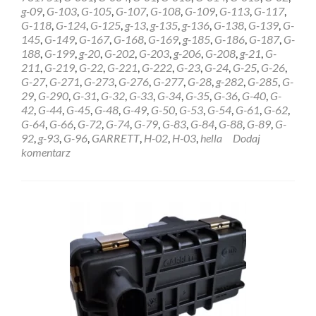
HELLA
g-09
,
G-103
,
G-105
,
G-107
,
G-108
,
G-109
,
G-113
,
G-117
,
GARRETT
G-118
,
G-124
,
G-125
,
g-13
,
g-135
,
g-136
,
G-138
,
G-139
,
G-
6NW009228
145
,
G-149
,
G-167
,
G-168
,
G-169
,
g-185
,
G-186
,
G-187
,
G-
Olsztyn
188
,
G-199
,
g-20
,
G-202
,
G-203
,
g-206
,
G-208
,
g-21
,
G-
211
,
G-219
,
G-22
,
G-221
,
G-222
,
G-23
,
G-24
,
G-25
,
G-26
,
G-27
,
G-271
,
G-273
,
G-276
,
G-277
,
G-28
,
g-282
,
G-285
,
G-
29
,
G-290
,
G-31
,
G-32
,
G-33
,
G-34
,
G-35
,
G-36
,
G-40
,
G-
42
,
G-44
,
G-45
,
G-48
,
G-49
,
G-50
,
G-53
,
G-54
,
G-61
,
G-62
,
G-64
,
G-66
,
G-72
,
G-74
,
G-79
,
G-83
,
G-84
,
G-88
,
G-89
,
G-
92
,
g-93
,
G-96
,
GARRETT
,
H-02
,
H-03
,
hella
Dodaj
komentarz