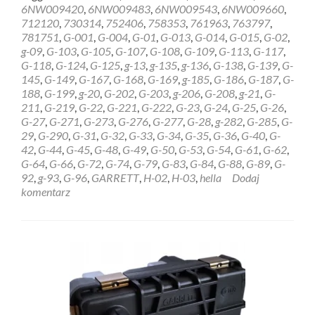
about
6NW009420
,
6NW009483
,
6NW009543
,
6NW009660
,
REGENERACJA
712120
,
730314
,
752406
,
758353
,
761963
,
763797
,
STEROWNIK
781751
,
G-001
,
G-004
,
G-01
,
G-013
,
G-014
,
G-015
,
G-02
,
HELLA
g-09
,
G-103
,
G-105
,
G-107
,
G-108
,
G-109
,
G-113
,
G-117
,
GARRETT
G-118
,
G-124
,
G-125
,
g-13
,
g-135
,
g-136
,
G-138
,
G-139
,
G-
6NW009228
145
,
G-149
,
G-167
,
G-168
,
G-169
,
g-185
,
G-186
,
G-187
,
G-
Koszalin
188
,
G-199
,
g-20
,
G-202
,
G-203
,
g-206
,
G-208
,
g-21
,
G-
211
,
G-219
,
G-22
,
G-221
,
G-222
,
G-23
,
G-24
,
G-25
,
G-26
,
G-27
,
G-271
,
G-273
,
G-276
,
G-277
,
G-28
,
g-282
,
G-285
,
G-
29
,
G-290
,
G-31
,
G-32
,
G-33
,
G-34
,
G-35
,
G-36
,
G-40
,
G-
42
,
G-44
,
G-45
,
G-48
,
G-49
,
G-50
,
G-53
,
G-54
,
G-61
,
G-62
,
G-64
,
G-66
,
G-72
,
G-74
,
G-79
,
G-83
,
G-84
,
G-88
,
G-89
,
G-
92
,
g-93
,
G-96
,
GARRETT
,
H-02
,
H-03
,
hella
Dodaj
komentarz