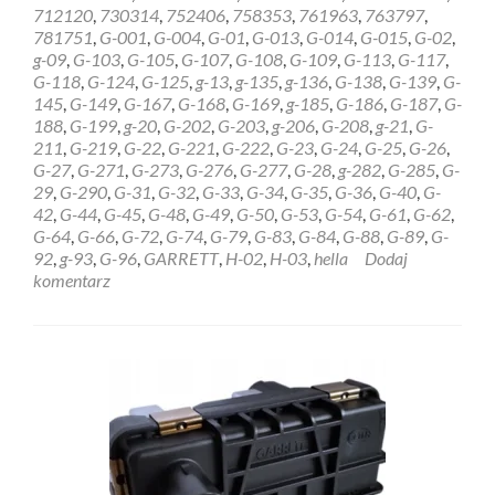
REGENERACJA
712120
,
730314
,
752406
,
758353
,
761963
,
763797
,
STEROWNIK
781751
,
G-001
,
G-004
,
G-01
,
G-013
,
G-014
,
G-015
,
G-02
,
HELLA
g-09
,
G-103
,
G-105
,
G-107
,
G-108
,
G-109
,
G-113
,
G-117
,
GARRETT
G-118
,
G-124
,
G-125
,
g-13
,
g-135
,
g-136
,
G-138
,
G-139
,
G-
6NW009228
145
,
G-149
,
G-167
,
G-168
,
G-169
,
g-185
,
G-186
,
G-187
,
G-
Szczecin
188
,
G-199
,
g-20
,
G-202
,
G-203
,
g-206
,
G-208
,
g-21
,
G-
211
,
G-219
,
G-22
,
G-221
,
G-222
,
G-23
,
G-24
,
G-25
,
G-26
,
G-27
,
G-271
,
G-273
,
G-276
,
G-277
,
G-28
,
g-282
,
G-285
,
G-
29
,
G-290
,
G-31
,
G-32
,
G-33
,
G-34
,
G-35
,
G-36
,
G-40
,
G-
42
,
G-44
,
G-45
,
G-48
,
G-49
,
G-50
,
G-53
,
G-54
,
G-61
,
G-62
,
G-64
,
G-66
,
G-72
,
G-74
,
G-79
,
G-83
,
G-84
,
G-88
,
G-89
,
G-
92
,
g-93
,
G-96
,
GARRETT
,
H-02
,
H-03
,
hella
Dodaj
komentarz