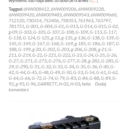
wymienić lub naprawić to dobrze trafiłeś !
[…]
more
Tagged
6NW008412
,
6NW009206
,
6NW009228
,
about
6NW009420
,
6NW009483
,
6NW009543
,
6NW009660
,
REGENERACJA
712120
,
730314
,
752406
,
758353
,
761963
,
763797
,
STEROWNIK
781751
,
G-001
,
G-004
,
G-01
,
G-013
,
G-014
,
G-015
,
G-02
,
HELLA
g-09
,
G-103
,
G-105
,
G-107
,
G-108
,
G-109
,
G-113
,
G-117
,
GARRETT
G-118
,
G-124
,
G-125
,
g-13
,
g-135
,
g-136
,
G-138
,
G-139
,
G-
6NW009228
145
,
G-149
,
G-167
,
G-168
,
G-169
,
g-185
,
G-186
,
G-187
,
G-
Gdańsk
188
,
G-199
,
g-20
,
G-202
,
G-203
,
g-206
,
G-208
,
g-21
,
G-
211
,
G-219
,
G-22
,
G-221
,
G-222
,
G-23
,
G-24
,
G-25
,
G-26
,
G-27
,
G-271
,
G-273
,
G-276
,
G-277
,
G-28
,
g-282
,
G-285
,
G-
29
,
G-290
,
G-31
,
G-32
,
G-33
,
G-34
,
G-35
,
G-36
,
G-40
,
G-
42
,
G-44
,
G-45
,
G-48
,
G-49
,
G-50
,
G-53
,
G-54
,
G-61
,
G-62
,
G-64
,
G-66
,
G-72
,
G-74
,
G-79
,
G-83
,
G-84
,
G-88
,
G-89
,
G-
92
,
g-93
,
G-96
,
GARRETT
,
H-02
,
H-03
,
hella
Dodaj
komentarz