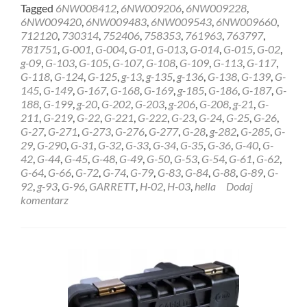
more
Tagged
6NW008412
,
6NW009206
,
6NW009228
,
about
6NW009420
,
6NW009483
,
6NW009543
,
6NW009660
,
REGENERACJA
712120
,
730314
,
752406
,
758353
,
761963
,
763797
,
STEROWNIK
781751
,
G-001
,
G-004
,
G-01
,
G-013
,
G-014
,
G-015
,
G-02
,
HELLA
g-09
,
G-103
,
G-105
,
G-107
,
G-108
,
G-109
,
G-113
,
G-117
,
GARRETT
G-118
,
G-124
,
G-125
,
g-13
,
g-135
,
g-136
,
G-138
,
G-139
,
G-
6NW009228
145
,
G-149
,
G-167
,
G-168
,
G-169
,
g-185
,
G-186
,
G-187
,
G-
Słupsk
188
,
G-199
,
g-20
,
G-202
,
G-203
,
g-206
,
G-208
,
g-21
,
G-
211
,
G-219
,
G-22
,
G-221
,
G-222
,
G-23
,
G-24
,
G-25
,
G-26
,
G-27
,
G-271
,
G-273
,
G-276
,
G-277
,
G-28
,
g-282
,
G-285
,
G-
29
,
G-290
,
G-31
,
G-32
,
G-33
,
G-34
,
G-35
,
G-36
,
G-40
,
G-
42
,
G-44
,
G-45
,
G-48
,
G-49
,
G-50
,
G-53
,
G-54
,
G-61
,
G-62
,
G-64
,
G-66
,
G-72
,
G-74
,
G-79
,
G-83
,
G-84
,
G-88
,
G-89
,
G-
92
,
g-93
,
G-96
,
GARRETT
,
H-02
,
H-03
,
hella
Dodaj
komentarz