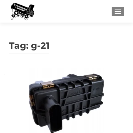
PRZEŁ
Tag:
g-21
Nawigacja
po
wpisach