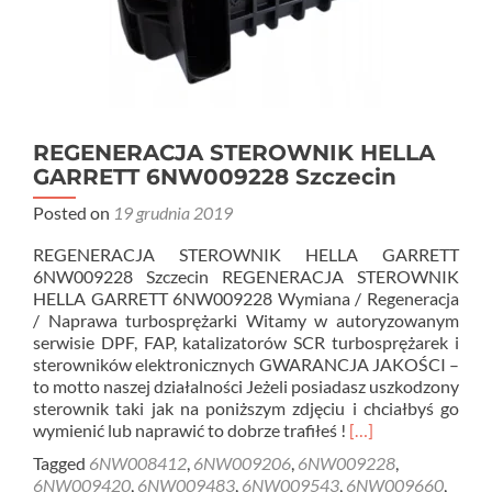
REGENERACJA STEROWNIK HELLA
GARRETT 6NW009228 Szczecin
Posted on
19 grudnia 2019
REGENERACJA STEROWNIK HELLA GARRETT
6NW009228 Szczecin REGENERACJA STEROWNIK
HELLA GARRETT 6NW009228 Wymiana / Regeneracja
/ Naprawa turbosprężarki Witamy w autoryzowanym
serwisie DPF, FAP, katalizatorów SCR turbosprężarek i
sterowników elektronicznych GWARANCJA JAKOŚCI –
to motto naszej działalności Jeżeli posiadasz uszkodzony
sterownik taki jak na poniższym zdjęciu i chciałbyś go
Read
wymienić lub naprawić to dobrze trafiłeś !
[…]
more
Tagged
6NW008412
,
6NW009206
,
6NW009228
,
about
6NW009420
,
6NW009483
,
6NW009543
,
6NW009660
,