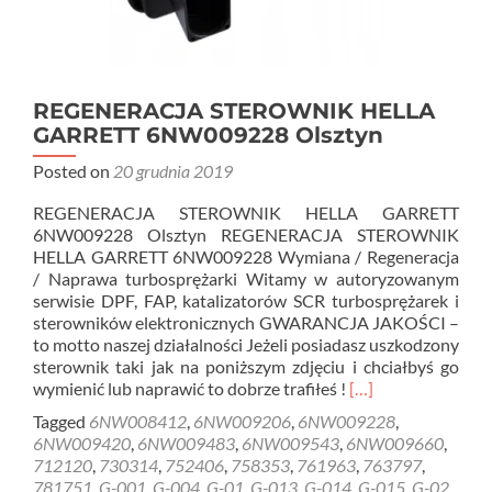
REGENERACJA STEROWNIK HELLA
GARRETT 6NW009228 Olsztyn
Posted on
20 grudnia 2019
REGENERACJA STEROWNIK HELLA GARRETT
6NW009228 Olsztyn REGENERACJA STEROWNIK
HELLA GARRETT 6NW009228 Wymiana / Regeneracja
/ Naprawa turbosprężarki Witamy w autoryzowanym
serwisie DPF, FAP, katalizatorów SCR turbosprężarek i
sterowników elektronicznych GWARANCJA JAKOŚCI –
to motto naszej działalności Jeżeli posiadasz uszkodzony
sterownik taki jak na poniższym zdjęciu i chciałbyś go
Read
wymienić lub naprawić to dobrze trafiłeś !
[…]
more
Tagged
6NW008412
,
6NW009206
,
6NW009228
,
about
6NW009420
,
6NW009483
,
6NW009543
,
6NW009660
,
REGENERACJA
712120
,
730314
,
752406
,
758353
,
761963
,
763797
,
STEROWNIK
781751
,
G-001
,
G-004
,
G-01
,
G-013
,
G-014
,
G-015
,
G-02
,