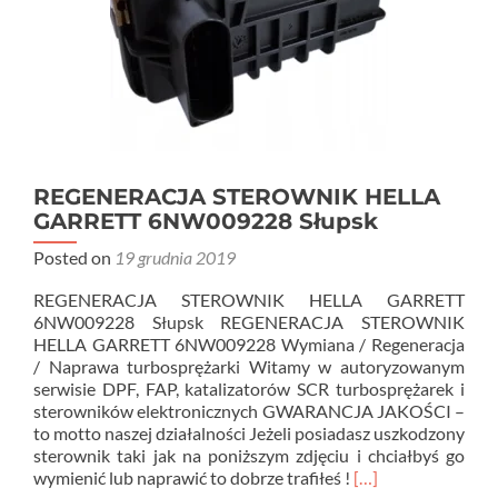
REGENERACJA STEROWNIK HELLA
GARRETT 6NW009228 Słupsk
Posted on
19 grudnia 2019
REGENERACJA STEROWNIK HELLA GARRETT
6NW009228 Słupsk REGENERACJA STEROWNIK
HELLA GARRETT 6NW009228 Wymiana / Regeneracja
/ Naprawa turbosprężarki Witamy w autoryzowanym
serwisie DPF, FAP, katalizatorów SCR turbosprężarek i
sterowników elektronicznych GWARANCJA JAKOŚCI –
to motto naszej działalności Jeżeli posiadasz uszkodzony
sterownik taki jak na poniższym zdjęciu i chciałbyś go
Read
wymienić lub naprawić to dobrze trafiłeś !
[…]