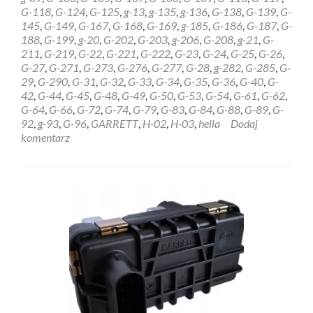
GARRETT
G-118
,
G-124
,
G-125
,
g-13
,
g-135
,
g-136
,
G-138
,
G-139
,
G-
6NW009228
145
,
G-149
,
G-167
,
G-168
,
G-169
,
g-185
,
G-186
,
G-187
,
G-
Ełk
188
,
G-199
,
g-20
,
G-202
,
G-203
,
g-206
,
G-208
,
g-21
,
G-
211
,
G-219
,
G-22
,
G-221
,
G-222
,
G-23
,
G-24
,
G-25
,
G-26
,
G-27
,
G-271
,
G-273
,
G-276
,
G-277
,
G-28
,
g-282
,
G-285
,
G-
29
,
G-290
,
G-31
,
G-32
,
G-33
,
G-34
,
G-35
,
G-36
,
G-40
,
G-
42
,
G-44
,
G-45
,
G-48
,
G-49
,
G-50
,
G-53
,
G-54
,
G-61
,
G-62
,
G-64
,
G-66
,
G-72
,
G-74
,
G-79
,
G-83
,
G-84
,
G-88
,
G-89
,
G-
92
,
g-93
,
G-96
,
GARRETT
,
H-02
,
H-03
,
hella
Dodaj
komentarz