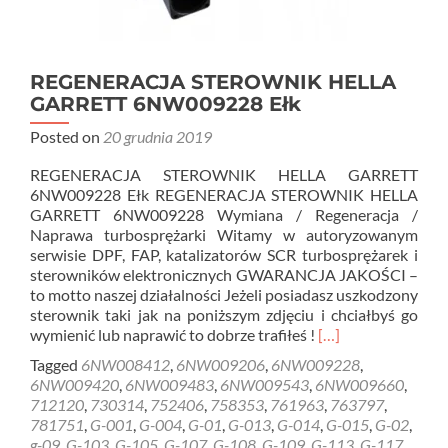
REGENERACJA STEROWNIK HELLA
GARRETT 6NW009228 Ełk
Posted on
20 grudnia 2019
REGENERACJA STEROWNIK HELLA GARRETT
6NW009228 Ełk REGENERACJA STEROWNIK HELLA
GARRETT 6NW009228 Wymiana / Regeneracja /
Naprawa turbosprężarki Witamy w autoryzowanym
serwisie DPF, FAP, katalizatorów SCR turbosprężarek i
sterowników elektronicznych GWARANCJA JAKOŚCI –
to motto naszej działalności Jeżeli posiadasz uszkodzony
sterownik taki jak na poniższym zdjęciu i chciałbyś go
Read
wymienić lub naprawić to dobrze trafiłeś !
[…]
more
Tagged
6NW008412
,
6NW009206
,
6NW009228
,
about
6NW009420
,
6NW009483
,
6NW009543
,
6NW009660
,
REGENERACJA
712120
,
730314
,
752406
,
758353
,
761963
,
763797
,
STEROWNIK
781751
,
G-001
,
G-004
,
G-01
,
G-013
,
G-014
,
G-015
,
G-02
,
HELLA
g-09
,
G-103
,
G-105
,
G-107
,
G-108
,
G-109
,
G-113
,
G-117
,