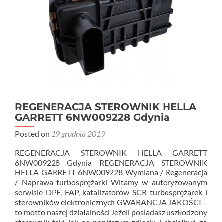
REGENERACJA STEROWNIK HELLA
GARRETT 6NW009228 Gdynia
Posted on
19 grudnia 2019
REGENERACJA STEROWNIK HELLA GARRETT
6NW009228 Gdynia REGENERACJA STEROWNIK
HELLA GARRETT 6NW009228 Wymiana / Regeneracja
/ Naprawa turbosprężarki Witamy w autoryzowanym
serwisie DPF, FAP, katalizatorów SCR turbosprężarek i
sterowników elektronicznych GWARANCJA JAKOŚCI –
to motto naszej działalności Jeżeli posiadasz uszkodzony
sterownik taki jak na poniższym zdjęciu i chciałbyś go