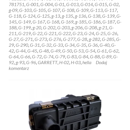
STEROWNIK
781751
,
G-001
,
G-004
,
G-01
,
G-013
,
G-014
,
G-015
,
G-02
,
HELLA
g-09
,
G-103
,
G-105
,
G-107
,
G-108
,
G-109
,
G-113
,
G-117
,
GARRETT
G-118
,
G-124
,
G-125
,
g-13
,
g-135
,
g-136
,
G-138
,
G-139
,
G-
6NW009228
145
,
G-149
,
G-167
,
G-168
,
G-169
,
g-185
,
G-186
,
G-187
,
G-
Bydgoszcz
188
,
G-199
,
g-20
,
G-202
,
G-203
,
g-206
,
G-208
,
g-21
,
G-
211
,
G-219
,
G-22
,
G-221
,
G-222
,
G-23
,
G-24
,
G-25
,
G-26
,
G-27
,
G-271
,
G-273
,
G-276
,
G-277
,
G-28
,
g-282
,
G-285
,
G-
29
,
G-290
,
G-31
,
G-32
,
G-33
,
G-34
,
G-35
,
G-36
,
G-40
,
G-
42
,
G-44
,
G-45
,
G-48
,
G-49
,
G-50
,
G-53
,
G-54
,
G-61
,
G-62
,
G-64
,
G-66
,
G-72
,
G-74
,
G-79
,
G-83
,
G-84
,
G-88
,
G-89
,
G-
92
,
g-93
,
G-96
,
GARRETT
,
H-02
,
H-03
,
hella
Dodaj
komentarz