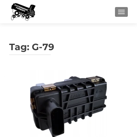
PRZEŁ
Tag:
G-79
Nawigacja
po
wpisach