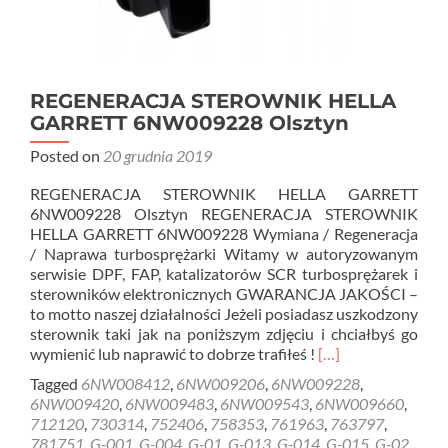
REGENERACJA STEROWNIK HELLA
GARRETT 6NW009228 Olsztyn
Posted on
20 grudnia 2019
REGENERACJA STEROWNIK HELLA GARRETT
6NW009228 Olsztyn REGENERACJA STEROWNIK
HELLA GARRETT 6NW009228 Wymiana / Regeneracja
/ Naprawa turbosprężarki Witamy w autoryzowanym
serwisie DPF, FAP, katalizatorów SCR turbosprężarek i
sterowników elektronicznych GWARANCJA JAKOŚCI –
to motto naszej działalności Jeżeli posiadasz uszkodzony
sterownik taki jak na poniższym zdjęciu i chciałbyś go
Read
wymienić lub naprawić to dobrze trafiłeś !
[…]
more
Tagged
6NW008412
,
6NW009206
,
6NW009228
,
about
6NW009420
,
6NW009483
,
6NW009543
,
6NW009660
,
REGENERACJA
712120
,
730314
,
752406
,
758353
,
761963
,
763797
,
STEROWNIK
781751
,
G-001
,
G-004
,
G-01
,
G-013
,
G-014
,
G-015
,
G-02
,