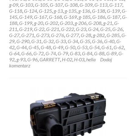
HELLA
g-09
,
G-103
,
G-105
,
G-107
,
G-108
,
G-109
,
G-113
,
G-117
,
GARRETT
G-118
,
G-124
,
G-125
,
g-13
,
g-135
,
g-136
,
G-138
,
G-139
,
G-
6NW009228
145
,
G-149
,
G-167
,
G-168
,
G-169
,
g-185
,
G-186
,
G-187
,
G-
Olsztyn
188
,
G-199
,
g-20
,
G-202
,
G-203
,
g-206
,
G-208
,
g-21
,
G-
211
,
G-219
,
G-22
,
G-221
,
G-222
,
G-23
,
G-24
,
G-25
,
G-26
,
G-27
,
G-271
,
G-273
,
G-276
,
G-277
,
G-28
,
g-282
,
G-285
,
G-
29
,
G-290
,
G-31
,
G-32
,
G-33
,
G-34
,
G-35
,
G-36
,
G-40
,
G-
42
,
G-44
,
G-45
,
G-48
,
G-49
,
G-50
,
G-53
,
G-54
,
G-61
,
G-62
,
G-64
,
G-66
,
G-72
,
G-74
,
G-79
,
G-83
,
G-84
,
G-88
,
G-89
,
G-
92
,
g-93
,
G-96
,
GARRETT
,
H-02
,
H-03
,
hella
Dodaj
komentarz