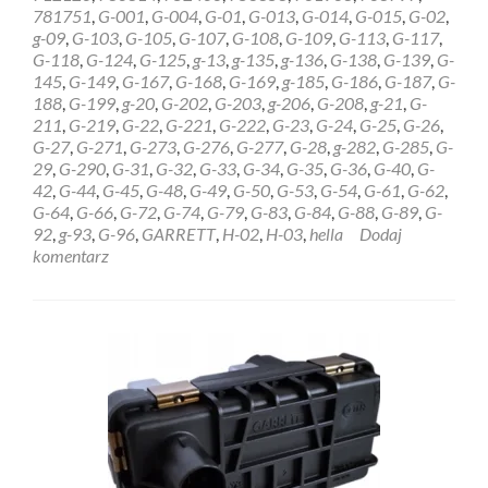
STEROWNIK
781751
,
G-001
,
G-004
,
G-01
,
G-013
,
G-014
,
G-015
,
G-02
,
HELLA
g-09
,
G-103
,
G-105
,
G-107
,
G-108
,
G-109
,
G-113
,
G-117
,
GARRETT
G-118
,
G-124
,
G-125
,
g-13
,
g-135
,
g-136
,
G-138
,
G-139
,
G-
6NW009228
145
,
G-149
,
G-167
,
G-168
,
G-169
,
g-185
,
G-186
,
G-187
,
G-
Bydgoszcz
188
,
G-199
,
g-20
,
G-202
,
G-203
,
g-206
,
G-208
,
g-21
,
G-
211
,
G-219
,
G-22
,
G-221
,
G-222
,
G-23
,
G-24
,
G-25
,
G-26
,
G-27
,
G-271
,
G-273
,
G-276
,
G-277
,
G-28
,
g-282
,
G-285
,
G-
29
,
G-290
,
G-31
,
G-32
,
G-33
,
G-34
,
G-35
,
G-36
,
G-40
,
G-
42
,
G-44
,
G-45
,
G-48
,
G-49
,
G-50
,
G-53
,
G-54
,
G-61
,
G-62
,
G-64
,
G-66
,
G-72
,
G-74
,
G-79
,
G-83
,
G-84
,
G-88
,
G-89
,
G-
92
,
g-93
,
G-96
,
GARRETT
,
H-02
,
H-03
,
hella
Dodaj
komentarz