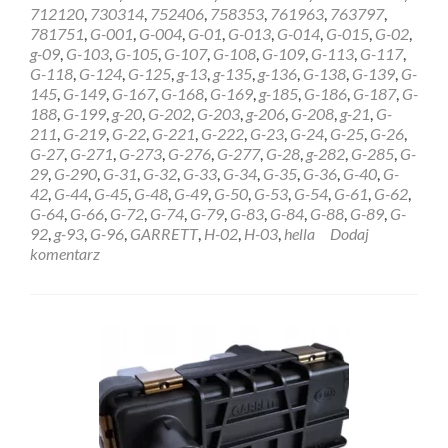
REGENERACJA
712120
,
730314
,
752406
,
758353
,
761963
,
763797
,
STEROWNIK
781751
,
G-001
,
G-004
,
G-01
,
G-013
,
G-014
,
G-015
,
G-02
,
HELLA
g-09
,
G-103
,
G-105
,
G-107
,
G-108
,
G-109
,
G-113
,
G-117
,
GARRETT
G-118
,
G-124
,
G-125
,
g-13
,
g-135
,
g-136
,
G-138
,
G-139
,
G-
6NW009228
145
,
G-149
,
G-167
,
G-168
,
G-169
,
g-185
,
G-186
,
G-187
,
G-
Szczecin
188
,
G-199
,
g-20
,
G-202
,
G-203
,
g-206
,
G-208
,
g-21
,
G-
211
,
G-219
,
G-22
,
G-221
,
G-222
,
G-23
,
G-24
,
G-25
,
G-26
,
G-27
,
G-271
,
G-273
,
G-276
,
G-277
,
G-28
,
g-282
,
G-285
,
G-
29
,
G-290
,
G-31
,
G-32
,
G-33
,
G-34
,
G-35
,
G-36
,
G-40
,
G-
42
,
G-44
,
G-45
,
G-48
,
G-49
,
G-50
,
G-53
,
G-54
,
G-61
,
G-62
,
G-64
,
G-66
,
G-72
,
G-74
,
G-79
,
G-83
,
G-84
,
G-88
,
G-89
,
G-
92
,
g-93
,
G-96
,
GARRETT
,
H-02
,
H-03
,
hella
Dodaj
komentarz