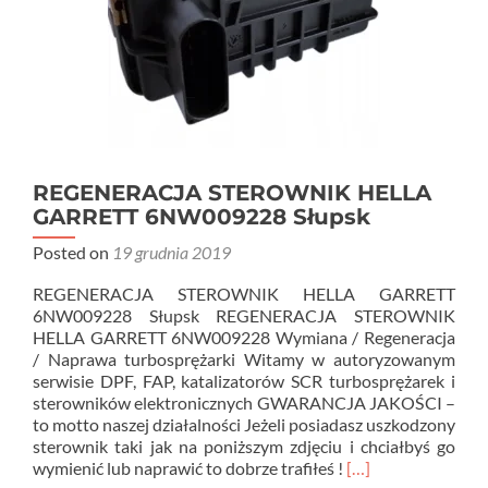
REGENERACJA STEROWNIK HELLA
GARRETT 6NW009228 Słupsk
Posted on
19 grudnia 2019
REGENERACJA STEROWNIK HELLA GARRETT
6NW009228 Słupsk REGENERACJA STEROWNIK
HELLA GARRETT 6NW009228 Wymiana / Regeneracja
/ Naprawa turbosprężarki Witamy w autoryzowanym
serwisie DPF, FAP, katalizatorów SCR turbosprężarek i
sterowników elektronicznych GWARANCJA JAKOŚCI –
to motto naszej działalności Jeżeli posiadasz uszkodzony
sterownik taki jak na poniższym zdjęciu i chciałbyś go
Read
wymienić lub naprawić to dobrze trafiłeś !
[…]