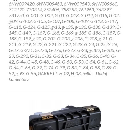
about
6NW009420
,
6NW009483
,
6NW009543
,
6NW009660
,
REGENERACJA
712120
,
730314
,
752406
,
758353
,
761963
,
763797
,
STEROWNIK
781751
,
G-001
,
G-004
,
G-01
,
G-013
,
G-014
,
G-015
,
G-02
,
HELLA
g-09
,
G-103
,
G-105
,
G-107
,
G-108
,
G-109
,
G-113
,
G-117
,
GARRETT
G-118
,
G-124
,
G-125
,
g-13
,
g-135
,
g-136
,
G-138
,
G-139
,
G-
6NW009228
145
,
G-149
,
G-167
,
G-168
,
G-169
,
g-185
,
G-186
,
G-187
,
G-
Koszalin
188
,
G-199
,
g-20
,
G-202
,
G-203
,
g-206
,
G-208
,
g-21
,
G-
211
,
G-219
,
G-22
,
G-221
,
G-222
,
G-23
,
G-24
,
G-25
,
G-26
,
G-27
,
G-271
,
G-273
,
G-276
,
G-277
,
G-28
,
g-282
,
G-285
,
G-
29
,
G-290
,
G-31
,
G-32
,
G-33
,
G-34
,
G-35
,
G-36
,
G-40
,
G-
42
,
G-44
,
G-45
,
G-48
,
G-49
,
G-50
,
G-53
,
G-54
,
G-61
,
G-62
,
G-64
,
G-66
,
G-72
,
G-74
,
G-79
,
G-83
,
G-84
,
G-88
,
G-89
,
G-
92
,
g-93
,
G-96
,
GARRETT
,
H-02
,
H-03
,
hella
Dodaj
komentarz