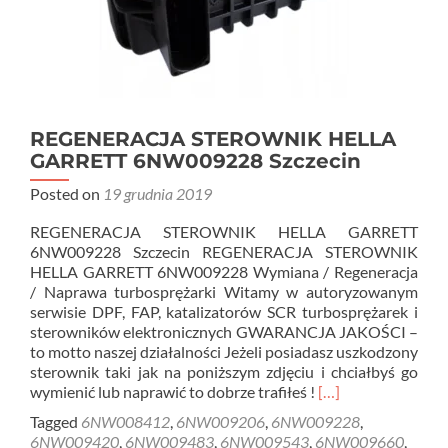
REGENERACJA STEROWNIK HELLA
GARRETT 6NW009228 Szczecin
Posted on
19 grudnia 2019
REGENERACJA STEROWNIK HELLA GARRETT
6NW009228 Szczecin REGENERACJA STEROWNIK
HELLA GARRETT 6NW009228 Wymiana / Regeneracja
/ Naprawa turbosprężarki Witamy w autoryzowanym
serwisie DPF, FAP, katalizatorów SCR turbosprężarek i
sterowników elektronicznych GWARANCJA JAKOŚCI –
to motto naszej działalności Jeżeli posiadasz uszkodzony
sterownik taki jak na poniższym zdjęciu i chciałbyś go
Read
wymienić lub naprawić to dobrze trafiłeś !
[…]
more
Tagged
6NW008412
,
6NW009206
,
6NW009228
,
about
6NW009420
,
6NW009483
,
6NW009543
,
6NW009660
,