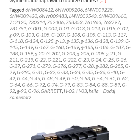
wymienić lub naprawić to dobrze trafiłeś !
[…]
more
Tagged
6NW008412
,
6NW009206
,
6NW009228
,
about
6NW009420
,
6NW009483
,
6NW009543
,
6NW009660
,
REGENERACJA
712120
,
730314
,
752406
,
758353
,
761963
,
763797
,
STEROWNIK
781751
,
G-001
,
G-004
,
G-01
,
G-013
,
G-014
,
G-015
,
G-02
,
HELLA
g-09
,
G-103
,
G-105
,
G-107
,
G-108
,
G-109
,
G-113
,
G-117
,
GARRETT
G-118
,
G-124
,
G-125
,
g-13
,
g-135
,
g-136
,
G-138
,
G-139
,
G-
6NW009228
145
,
G-149
,
G-167
,
G-168
,
G-169
,
g-185
,
G-186
,
G-187
,
G-
Gdańsk
188
,
G-199
,
g-20
,
G-202
,
G-203
,
g-206
,
G-208
,
g-21
,
G-
211
,
G-219
,
G-22
,
G-221
,
G-222
,
G-23
,
G-24
,
G-25
,
G-26
,
G-27
,
G-271
,
G-273
,
G-276
,
G-277
,
G-28
,
g-282
,
G-285
,
G-
29
,
G-290
,
G-31
,
G-32
,
G-33
,
G-34
,
G-35
,
G-36
,
G-40
,
G-
42
,
G-44
,
G-45
,
G-48
,
G-49
,
G-50
,
G-53
,
G-54
,
G-61
,
G-62
,
G-64
,
G-66
,
G-72
,
G-74
,
G-79
,
G-83
,
G-84
,
G-88
,
G-89
,
G-
92
,
g-93
,
G-96
,
GARRETT
,
H-02
,
H-03
,
hella
Dodaj
komentarz