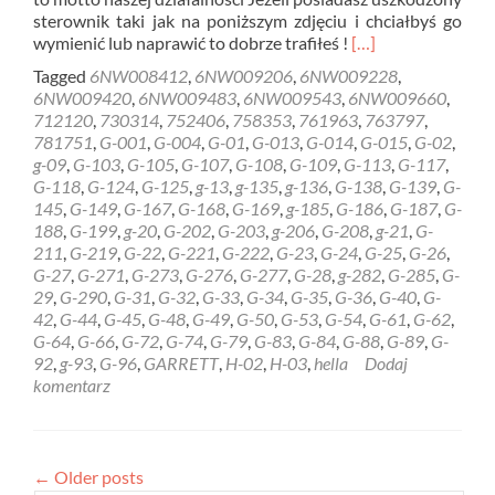
sterownik taki jak na poniższym zdjęciu i chciałbyś go
Read
wymienić lub naprawić to dobrze trafiłeś !
[…]
more
Tagged
6NW008412
,
6NW009206
,
6NW009228
,
about
6NW009420
,
6NW009483
,
6NW009543
,
6NW009660
,
REGENERACJA
712120
,
730314
,
752406
,
758353
,
761963
,
763797
,
STEROWNIK
781751
,
G-001
,
G-004
,
G-01
,
G-013
,
G-014
,
G-015
,
G-02
,
HELLA
g-09
,
G-103
,
G-105
,
G-107
,
G-108
,
G-109
,
G-113
,
G-117
,
GARRETT
G-118
,
G-124
,
G-125
,
g-13
,
g-135
,
g-136
,
G-138
,
G-139
,
G-
6NW009228
145
,
G-149
,
G-167
,
G-168
,
G-169
,
g-185
,
G-186
,
G-187
,
G-
Rzeszów
188
,
G-199
,
g-20
,
G-202
,
G-203
,
g-206
,
G-208
,
g-21
,
G-
211
,
G-219
,
G-22
,
G-221
,
G-222
,
G-23
,
G-24
,
G-25
,
G-26
,
G-27
,
G-271
,
G-273
,
G-276
,
G-277
,
G-28
,
g-282
,
G-285
,
G-
29
,
G-290
,
G-31
,
G-32
,
G-33
,
G-34
,
G-35
,
G-36
,
G-40
,
G-
42
,
G-44
,
G-45
,
G-48
,
G-49
,
G-50
,
G-53
,
G-54
,
G-61
,
G-62
,
G-64
,
G-66
,
G-72
,
G-74
,
G-79
,
G-83
,
G-84
,
G-88
,
G-89
,
G-
92
,
g-93
,
G-96
,
GARRETT
,
H-02
,
H-03
,
hella
Dodaj
komentarz
←
Older posts