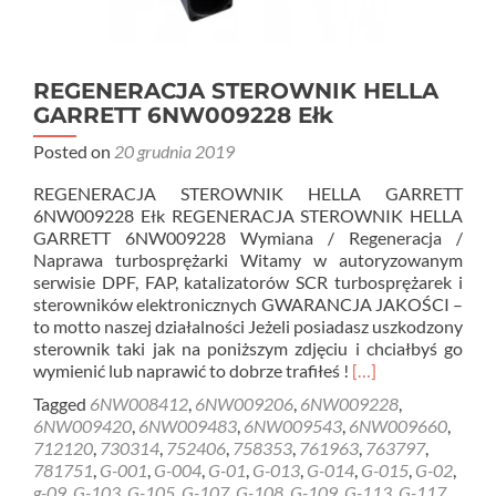
REGENERACJA STEROWNIK HELLA
GARRETT 6NW009228 Ełk
Posted on
20 grudnia 2019
REGENERACJA STEROWNIK HELLA GARRETT
6NW009228 Ełk REGENERACJA STEROWNIK HELLA
GARRETT 6NW009228 Wymiana / Regeneracja /
Naprawa turbosprężarki Witamy w autoryzowanym
serwisie DPF, FAP, katalizatorów SCR turbosprężarek i
sterowników elektronicznych GWARANCJA JAKOŚCI –
to motto naszej działalności Jeżeli posiadasz uszkodzony
sterownik taki jak na poniższym zdjęciu i chciałbyś go
Read
wymienić lub naprawić to dobrze trafiłeś !
[…]
more
Tagged
6NW008412
,
6NW009206
,
6NW009228
,
about
6NW009420
,
6NW009483
,
6NW009543
,
6NW009660
,
REGENERACJA
712120
,
730314
,
752406
,
758353
,
761963
,
763797
,
STEROWNIK
781751
,
G-001
,
G-004
,
G-01
,
G-013
,
G-014
,
G-015
,
G-02
,
HELLA
g-09
,
G-103
,
G-105
,
G-107
,
G-108
,
G-109
,
G-113
,
G-117
,