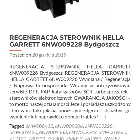
REGENERACJA STEROWNIK HELLA
GARRETT 6NW009228 Bydgoszcz
Posted on
20 grudnia 2019
REGENERACJA STEROWNIK HELLA GARRETT
6NW009228 Bydgoszcz REGENERACJA STEROWNIK
HELLA GARRETT 6NW009228 Wymiana / Regeneracja
/ Naprawa turbosprężarki Witamy w autoryzowanym
serwisie DPF, FAP, katalizatorów SCR turbosprężarek i
sterowników elektronicznych GWARANCJA JAKOŚCI –
to motto naszej działalności Jeżeli posiadasz uszkodzony
sterownik taki jak na poniższym zdjęciu i chciałbyś go
Read
wymienić lub naprawić to dobrze trafiłeś !
[…]
more
Tagged
6NW008412
,
6NW009206
,
6NW009228
,
about
6NW009420
,
6NW009483
,
6NW009543
,
6NW009660
,
REGENERACJA
712120
,
730314
,
752406
,
758353
,
761963
,
763797
,