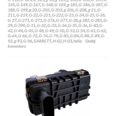
6NW009228
145
,
G-149
,
G-167
,
G-168
,
G-169
,
g-185
,
G-186
,
G-187
,
G-
Białystok
188
,
G-199
,
g-20
,
G-202
,
G-203
,
g-206
,
G-208
,
g-21
,
G-
211
,
G-219
,
G-22
,
G-221
,
G-222
,
G-23
,
G-24
,
G-25
,
G-26
,
G-27
,
G-271
,
G-273
,
G-276
,
G-277
,
G-28
,
g-282
,
G-285
,
G-
29
,
G-290
,
G-31
,
G-32
,
G-33
,
G-34
,
G-35
,
G-36
,
G-40
,
G-
42
,
G-44
,
G-45
,
G-48
,
G-49
,
G-50
,
G-53
,
G-54
,
G-61
,
G-62
,
G-64
,
G-66
,
G-72
,
G-74
,
G-79
,
G-83
,
G-84
,
G-88
,
G-89
,
G-
92
,
g-93
,
G-96
,
GARRETT
,
H-02
,
H-03
,
hella
Dodaj
komentarz