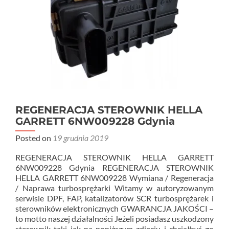
REGENERACJA STEROWNIK HELLA
GARRETT 6NW009228 Gdynia
Posted on
19 grudnia 2019
REGENERACJA STEROWNIK HELLA GARRETT
6NW009228 Gdynia REGENERACJA STEROWNIK
HELLA GARRETT 6NW009228 Wymiana / Regeneracja
/ Naprawa turbosprężarki Witamy w autoryzowanym
serwisie DPF, FAP, katalizatorów SCR turbosprężarek i
sterowników elektronicznych GWARANCJA JAKOŚCI –
to motto naszej działalności Jeżeli posiadasz uszkodzony
sterownik taki jak na poniższym zdjęciu i chciałbyś go