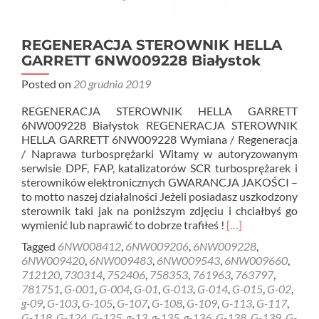
REGENERACJA STEROWNIK HELLA
GARRETT 6NW009228 Białystok
Posted on
20 grudnia 2019
REGENERACJA STEROWNIK HELLA GARRETT
6NW009228 Białystok REGENERACJA STEROWNIK
HELLA GARRETT 6NW009228 Wymiana / Regeneracja
/ Naprawa turbosprężarki Witamy w autoryzowanym
serwisie DPF, FAP, katalizatorów SCR turbosprężarek i
sterowników elektronicznych GWARANCJA JAKOŚCI –
to motto naszej działalności Jeżeli posiadasz uszkodzony
sterownik taki jak na poniższym zdjęciu i chciałbyś go
Read
wymienić lub naprawić to dobrze trafiłeś !
[…]
more
Tagged
6NW008412
,
6NW009206
,
6NW009228
,
about
6NW009420
,
6NW009483
,
6NW009543
,
6NW009660
,
REGENERACJA
712120
,
730314
,
752406
,
758353
,
761963
,
763797
,
STEROWNIK
781751
,
G-001
,
G-004
,
G-01
,
G-013
,
G-014
,
G-015
,
G-02
,
HELLA
g-09
,
G-103
,
G-105
,
G-107
,
G-108
,
G-109
,
G-113
,
G-117
,
GARRETT
G-118
,
G-124
,
G-125
,
g-13
,
g-135
,
g-136
,
G-138
,
G-139
,
G-