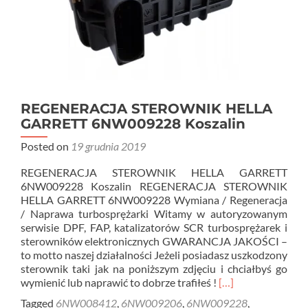
REGENERACJA STEROWNIK HELLA
GARRETT 6NW009228 Koszalin
Posted on
19 grudnia 2019
REGENERACJA STEROWNIK HELLA GARRETT
6NW009228 Koszalin REGENERACJA STEROWNIK
HELLA GARRETT 6NW009228 Wymiana / Regeneracja
/ Naprawa turbosprężarki Witamy w autoryzowanym
serwisie DPF, FAP, katalizatorów SCR turbosprężarek i
sterowników elektronicznych GWARANCJA JAKOŚCI –
to motto naszej działalności Jeżeli posiadasz uszkodzony
sterownik taki jak na poniższym zdjęciu i chciałbyś go
Read
wymienić lub naprawić to dobrze trafiłeś !
[…]
more
Tagged
6NW008412
,
6NW009206
,
6NW009228
,