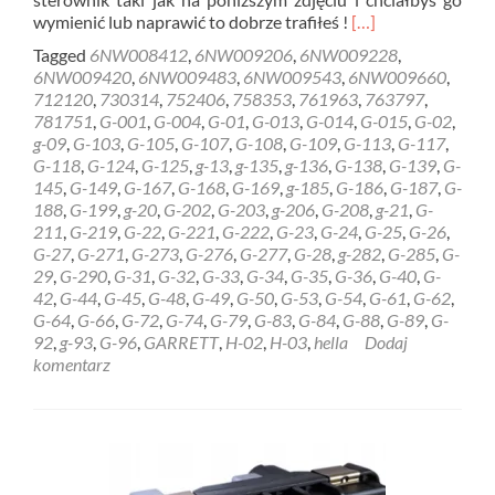
Read
wymienić lub naprawić to dobrze trafiłeś !
[…]
more
Tagged
6NW008412
,
6NW009206
,
6NW009228
,
about
6NW009420
,
6NW009483
,
6NW009543
,
6NW009660
,
REGENERACJA
712120
,
730314
,
752406
,
758353
,
761963
,
763797
,
STEROWNIK
781751
,
G-001
,
G-004
,
G-01
,
G-013
,
G-014
,
G-015
,
G-02
,
HELLA
g-09
,
G-103
,
G-105
,
G-107
,
G-108
,
G-109
,
G-113
,
G-117
,
GARRETT
G-118
,
G-124
,
G-125
,
g-13
,
g-135
,
g-136
,
G-138
,
G-139
,
G-
6NW009228
145
,
G-149
,
G-167
,
G-168
,
G-169
,
g-185
,
G-186
,
G-187
,
G-
Gdynia
188
,
G-199
,
g-20
,
G-202
,
G-203
,
g-206
,
G-208
,
g-21
,
G-
211
,
G-219
,
G-22
,
G-221
,
G-222
,
G-23
,
G-24
,
G-25
,
G-26
,
G-27
,
G-271
,
G-273
,
G-276
,
G-277
,
G-28
,
g-282
,
G-285
,
G-
29
,
G-290
,
G-31
,
G-32
,
G-33
,
G-34
,
G-35
,
G-36
,
G-40
,
G-
42
,
G-44
,
G-45
,
G-48
,
G-49
,
G-50
,
G-53
,
G-54
,
G-61
,
G-62
,
G-64
,
G-66
,
G-72
,
G-74
,
G-79
,
G-83
,
G-84
,
G-88
,
G-89
,
G-
92
,
g-93
,
G-96
,
GARRETT
,
H-02
,
H-03
,
hella
Dodaj
komentarz