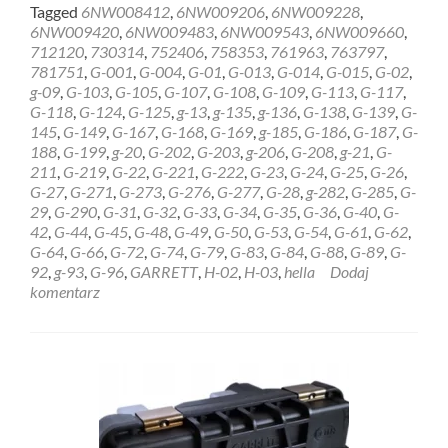
more
Tagged
6NW008412
,
6NW009206
,
6NW009228
,
about
6NW009420
,
6NW009483
,
6NW009543
,
6NW009660
,
REGENERACJA
712120
,
730314
,
752406
,
758353
,
761963
,
763797
,
STEROWNIK
781751
,
G-001
,
G-004
,
G-01
,
G-013
,
G-014
,
G-015
,
G-02
,
HELLA
g-09
,
G-103
,
G-105
,
G-107
,
G-108
,
G-109
,
G-113
,
G-117
,
GARRETT
G-118
,
G-124
,
G-125
,
g-13
,
g-135
,
g-136
,
G-138
,
G-139
,
G-
6NW009228
145
,
G-149
,
G-167
,
G-168
,
G-169
,
g-185
,
G-186
,
G-187
,
G-
Słupsk
188
,
G-199
,
g-20
,
G-202
,
G-203
,
g-206
,
G-208
,
g-21
,
G-
211
,
G-219
,
G-22
,
G-221
,
G-222
,
G-23
,
G-24
,
G-25
,
G-26
,
G-27
,
G-271
,
G-273
,
G-276
,
G-277
,
G-28
,
g-282
,
G-285
,
G-
29
,
G-290
,
G-31
,
G-32
,
G-33
,
G-34
,
G-35
,
G-36
,
G-40
,
G-
42
,
G-44
,
G-45
,
G-48
,
G-49
,
G-50
,
G-53
,
G-54
,
G-61
,
G-62
,
G-64
,
G-66
,
G-72
,
G-74
,
G-79
,
G-83
,
G-84
,
G-88
,
G-89
,
G-
92
,
g-93
,
G-96
,
GARRETT
,
H-02
,
H-03
,
hella
Dodaj
komentarz