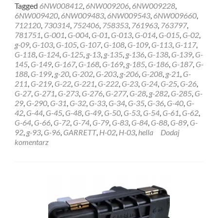
more
Tagged
6NW008412
,
6NW009206
,
6NW009228
,
about
6NW009420
,
6NW009483
,
6NW009543
,
6NW009660
,
REGENERACJA
712120
,
730314
,
752406
,
758353
,
761963
,
763797
,
STEROWNIK
781751
,
G-001
,
G-004
,
G-01
,
G-013
,
G-014
,
G-015
,
G-02
,
HELLA
g-09
,
G-103
,
G-105
,
G-107
,
G-108
,
G-109
,
G-113
,
G-117
,
GARRETT
G-118
,
G-124
,
G-125
,
g-13
,
g-135
,
g-136
,
G-138
,
G-139
,
G-
6NW009228
145
,
G-149
,
G-167
,
G-168
,
G-169
,
g-185
,
G-186
,
G-187
,
G-
Słupsk
188
,
G-199
,
g-20
,
G-202
,
G-203
,
g-206
,
G-208
,
g-21
,
G-
211
,
G-219
,
G-22
,
G-221
,
G-222
,
G-23
,
G-24
,
G-25
,
G-26
,
G-27
,
G-271
,
G-273
,
G-276
,
G-277
,
G-28
,
g-282
,
G-285
,
G-
29
,
G-290
,
G-31
,
G-32
,
G-33
,
G-34
,
G-35
,
G-36
,
G-40
,
G-
42
,
G-44
,
G-45
,
G-48
,
G-49
,
G-50
,
G-53
,
G-54
,
G-61
,
G-62
,
G-64
,
G-66
,
G-72
,
G-74
,
G-79
,
G-83
,
G-84
,
G-88
,
G-89
,
G-
92
,
g-93
,
G-96
,
GARRETT
,
H-02
,
H-03
,
hella
Dodaj
komentarz