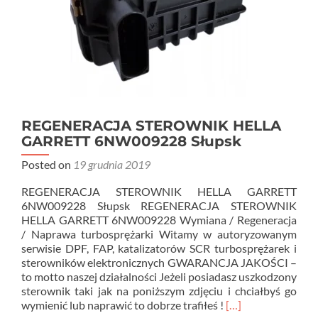
REGENERACJA STEROWNIK HELLA
GARRETT 6NW009228 Słupsk
Posted on
19 grudnia 2019
REGENERACJA STEROWNIK HELLA GARRETT
6NW009228 Słupsk REGENERACJA STEROWNIK
HELLA GARRETT 6NW009228 Wymiana / Regeneracja
/ Naprawa turbosprężarki Witamy w autoryzowanym
serwisie DPF, FAP, katalizatorów SCR turbosprężarek i
sterowników elektronicznych GWARANCJA JAKOŚCI –
to motto naszej działalności Jeżeli posiadasz uszkodzony
sterownik taki jak na poniższym zdjęciu i chciałbyś go
Read
wymienić lub naprawić to dobrze trafiłeś !
[…]