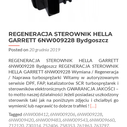
REGENERACJA STEROWNIK HELLA
GARRETT 6NW009228 Bydgoszcz
Posted on
20 grudnia 2019
REGENERACJA STEROWNIK HELLA GARRETT
6NW009228 Bydgoszcz REGENERACJA STEROWNIK
HELLA GARRETT 6NW009228 Wymiana / Regeneracja
/ Naprawa turbosprężarki Witamy w autoryzowanym
serwisie DPF, FAP, katalizatorów SCR turbosprężarek i
sterowników elektronicznych GWARANCJA JAKOŚCI –
to motto naszej działalności Jeżeli posiadasz uszkodzony
sterownik taki jak na poniższym zdjęciu i chciałbyś go
Read
wymienić lub naprawić to dobrze trafiłeś !
[…]
more
Tagged
6NW008412
,
6NW009206
,
6NW009228
,
about
6NW009420
,
6NW009483
,
6NW009543
,
6NW009660
,
REGENERACJA
712120
,
730314
,
752406
,
758353
,
761963
,
763797
,