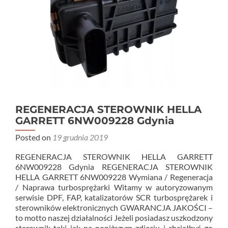
REGENERACJA STEROWNIK HELLA
GARRETT 6NW009228 Gdynia
Posted on
19 grudnia 2019
REGENERACJA STEROWNIK HELLA GARRETT
6NW009228 Gdynia REGENERACJA STEROWNIK
HELLA GARRETT 6NW009228 Wymiana / Regeneracja
/ Naprawa turbosprężarki Witamy w autoryzowanym
serwisie DPF, FAP, katalizatorów SCR turbosprężarek i
sterowników elektronicznych GWARANCJA JAKOŚCI –
to motto naszej działalności Jeżeli posiadasz uszkodzony
sterownik taki jak na poniższym zdjęciu i chciałbyś go