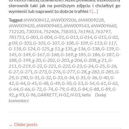
sterownik taki jak na poniższym zdjęciu i chciałbyś go
Read
wymienić lub naprawić to dobrze trafiłeś !
[…]
more
Tagged
6NW008412
,
6NW009206
,
6NW009228
,
about
6NW009420
,
6NW009483
,
6NW009543
,
6NW009660
,
REGENERACJA
712120
,
730314
,
752406
,
758353
,
761963
,
763797
,
STEROWNIK
781751
,
G-001
,
G-004
,
G-01
,
G-013
,
G-014
,
G-015
,
G-02
,
HELLA
g-09
,
G-103
,
G-105
,
G-107
,
G-108
,
G-109
,
G-113
,
G-117
,
GARRETT
G-118
,
G-124
,
G-125
,
g-13
,
g-135
,
g-136
,
G-138
,
G-139
,
G-
6NW009228
145
,
G-149
,
G-167
,
G-168
,
G-169
,
g-185
,
G-186
,
G-187
,
G-
Rzeszów
188
,
G-199
,
g-20
,
G-202
,
G-203
,
g-206
,
G-208
,
g-21
,
G-
211
,
G-219
,
G-22
,
G-221
,
G-222
,
G-23
,
G-24
,
G-25
,
G-26
,
G-27
,
G-271
,
G-273
,
G-276
,
G-277
,
G-28
,
g-282
,
G-285
,
G-
29
,
G-290
,
G-31
,
G-32
,
G-33
,
G-34
,
G-35
,
G-36
,
G-40
,
G-
42
,
G-44
,
G-45
,
G-48
,
G-49
,
G-50
,
G-53
,
G-54
,
G-61
,
G-62
,
G-64
,
G-66
,
G-72
,
G-74
,
G-79
,
G-83
,
G-84
,
G-88
,
G-89
,
G-
92
,
g-93
,
G-96
,
GARRETT
,
H-02
,
H-03
,
hella
Dodaj
komentarz
←
Older posts