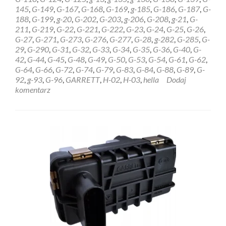
6NW009228
145
,
G-149
,
G-167
,
G-168
,
G-169
,
g-185
,
G-186
,
G-187
,
G-
Białystok
188
,
G-199
,
g-20
,
G-202
,
G-203
,
g-206
,
G-208
,
g-21
,
G-
211
,
G-219
,
G-22
,
G-221
,
G-222
,
G-23
,
G-24
,
G-25
,
G-26
,
G-27
,
G-271
,
G-273
,
G-276
,
G-277
,
G-28
,
g-282
,
G-285
,
G-
29
,
G-290
,
G-31
,
G-32
,
G-33
,
G-34
,
G-35
,
G-36
,
G-40
,
G-
42
,
G-44
,
G-45
,
G-48
,
G-49
,
G-50
,
G-53
,
G-54
,
G-61
,
G-62
,
G-64
,
G-66
,
G-72
,
G-74
,
G-79
,
G-83
,
G-84
,
G-88
,
G-89
,
G-
92
,
g-93
,
G-96
,
GARRETT
,
H-02
,
H-03
,
hella
Dodaj
komentarz