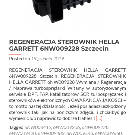
REGENERACJA STEROWNIK HELLA
GARRETT 6NW009228 Szczecin
Posted on
19 grudnia 2019
REGENERACJA STEROWNIK HELLA GARRETT
6NW009228 Szczecin REGENERACJA STEROWNIK
HELLA GARRETT 6NW009228 Wymiana / Regeneracja
/ Naprawa turbosprężarki Witamy w autoryzowanym
serwisie DPF, FAP, katalizatorów SCR turbosprężarek i
sterowników elektronicznych GWARANCJA JAKOŚCI –
to motto naszej działalności Jeżeli posiadasz uszkodzony
sterownik taki jak na poniższym zdjęciu i chciałbyś go
Read
wymienić lub naprawić to dobrze trafiłeś !
[…]
more
Tagged
6NW008412
,
6NW009206
,
6NW009228
,
about
6NW009420
,
6NW009483
,
6NW009543
,
6NW009660
,