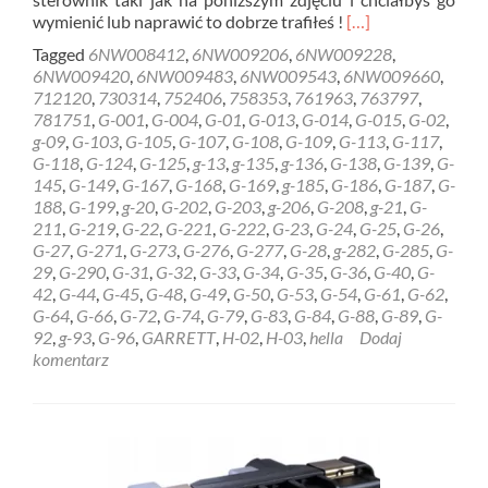
Read
wymienić lub naprawić to dobrze trafiłeś !
[…]
more
Tagged
6NW008412
,
6NW009206
,
6NW009228
,
about
6NW009420
,
6NW009483
,
6NW009543
,
6NW009660
,
REGENERACJA
712120
,
730314
,
752406
,
758353
,
761963
,
763797
,
STEROWNIK
781751
,
G-001
,
G-004
,
G-01
,
G-013
,
G-014
,
G-015
,
G-02
,
HELLA
g-09
,
G-103
,
G-105
,
G-107
,
G-108
,
G-109
,
G-113
,
G-117
,
GARRETT
G-118
,
G-124
,
G-125
,
g-13
,
g-135
,
g-136
,
G-138
,
G-139
,
G-
6NW009228
145
,
G-149
,
G-167
,
G-168
,
G-169
,
g-185
,
G-186
,
G-187
,
G-
Gdynia
188
,
G-199
,
g-20
,
G-202
,
G-203
,
g-206
,
G-208
,
g-21
,
G-
211
,
G-219
,
G-22
,
G-221
,
G-222
,
G-23
,
G-24
,
G-25
,
G-26
,
G-27
,
G-271
,
G-273
,
G-276
,
G-277
,
G-28
,
g-282
,
G-285
,
G-
29
,
G-290
,
G-31
,
G-32
,
G-33
,
G-34
,
G-35
,
G-36
,
G-40
,
G-
42
,
G-44
,
G-45
,
G-48
,
G-49
,
G-50
,
G-53
,
G-54
,
G-61
,
G-62
,
G-64
,
G-66
,
G-72
,
G-74
,
G-79
,
G-83
,
G-84
,
G-88
,
G-89
,
G-
92
,
g-93
,
G-96
,
GARRETT
,
H-02
,
H-03
,
hella
Dodaj
komentarz