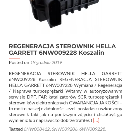
REGENERACJA STEROWNIK HELLA
GARRETT 6NW009228 Koszalin
Posted on
19 grudnia 2019
REGENERACJA STEROWNIK HELLA GARRETT
6NW009228 Koszalin REGENERACJA STEROWNIK
HELLA GARRETT 6NW009228 Wymiana / Regeneracja
/ Naprawa turbosprężarki Witamy w autoryzowanym
serwisie DPF, FAP, katalizatorów SCR turbosprężarek i
sterowników elektronicznych GWARANCJA JAKOŚCI –
to motto naszej działalności Jeżeli posiadasz uszkodzony
sterownik taki jak na poniższym zdjęciu i chciałbyś go
Read
wymienić lub naprawić to dobrze trafiłeś !
[…]
more
Tagged
6NW008412
,
6NW009206
,
6NW009228
,