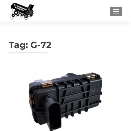
PRZEŁ
Tag:
G-72
Nawigacja
po
wpisach