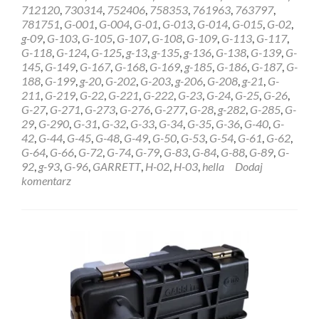
REGENERACJA
712120
,
730314
,
752406
,
758353
,
761963
,
763797
,
STEROWNIK
781751
,
G-001
,
G-004
,
G-01
,
G-013
,
G-014
,
G-015
,
G-02
,
HELLA
g-09
,
G-103
,
G-105
,
G-107
,
G-108
,
G-109
,
G-113
,
G-117
,
GARRETT
G-118
,
G-124
,
G-125
,
g-13
,
g-135
,
g-136
,
G-138
,
G-139
,
G-
6NW009228
145
,
G-149
,
G-167
,
G-168
,
G-169
,
g-185
,
G-186
,
G-187
,
G-
Szczecin
188
,
G-199
,
g-20
,
G-202
,
G-203
,
g-206
,
G-208
,
g-21
,
G-
211
,
G-219
,
G-22
,
G-221
,
G-222
,
G-23
,
G-24
,
G-25
,
G-26
,
G-27
,
G-271
,
G-273
,
G-276
,
G-277
,
G-28
,
g-282
,
G-285
,
G-
29
,
G-290
,
G-31
,
G-32
,
G-33
,
G-34
,
G-35
,
G-36
,
G-40
,
G-
42
,
G-44
,
G-45
,
G-48
,
G-49
,
G-50
,
G-53
,
G-54
,
G-61
,
G-62
,
G-64
,
G-66
,
G-72
,
G-74
,
G-79
,
G-83
,
G-84
,
G-88
,
G-89
,
G-
92
,
g-93
,
G-96
,
GARRETT
,
H-02
,
H-03
,
hella
Dodaj
komentarz