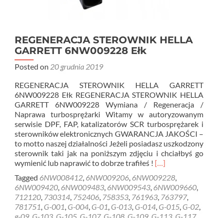
REGENERACJA STEROWNIK HELLA
GARRETT 6NW009228 Ełk
Posted on
20 grudnia 2019
REGENERACJA STEROWNIK HELLA GARRETT
6NW009228 Ełk REGENERACJA STEROWNIK HELLA
GARRETT 6NW009228 Wymiana / Regeneracja /
Naprawa turbosprężarki Witamy w autoryzowanym
serwisie DPF, FAP, katalizatorów SCR turbosprężarek i
sterowników elektronicznych GWARANCJA JAKOŚCI –
to motto naszej działalności Jeżeli posiadasz uszkodzony
sterownik taki jak na poniższym zdjęciu i chciałbyś go
Read
wymienić lub naprawić to dobrze trafiłeś !
[…]
more
Tagged
6NW008412
,
6NW009206
,
6NW009228
,
about
6NW009420
,
6NW009483
,
6NW009543
,
6NW009660
,
REGENERACJA
712120
,
730314
,
752406
,
758353
,
761963
,
763797
,
STEROWNIK
781751
,
G-001
,
G-004
,
G-01
,
G-013
,
G-014
,
G-015
,
G-02
,
HELLA
g-09
,
G-103
,
G-105
,
G-107
,
G-108
,
G-109
,
G-113
,
G-117
,