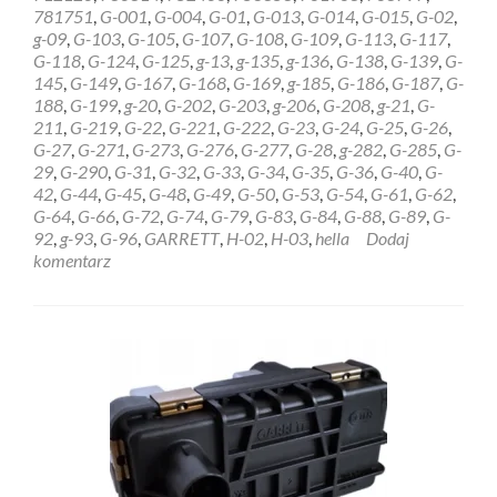
STEROWNIK
781751
,
G-001
,
G-004
,
G-01
,
G-013
,
G-014
,
G-015
,
G-02
,
HELLA
g-09
,
G-103
,
G-105
,
G-107
,
G-108
,
G-109
,
G-113
,
G-117
,
GARRETT
G-118
,
G-124
,
G-125
,
g-13
,
g-135
,
g-136
,
G-138
,
G-139
,
G-
6NW009228
145
,
G-149
,
G-167
,
G-168
,
G-169
,
g-185
,
G-186
,
G-187
,
G-
Bydgoszcz
188
,
G-199
,
g-20
,
G-202
,
G-203
,
g-206
,
G-208
,
g-21
,
G-
211
,
G-219
,
G-22
,
G-221
,
G-222
,
G-23
,
G-24
,
G-25
,
G-26
,
G-27
,
G-271
,
G-273
,
G-276
,
G-277
,
G-28
,
g-282
,
G-285
,
G-
29
,
G-290
,
G-31
,
G-32
,
G-33
,
G-34
,
G-35
,
G-36
,
G-40
,
G-
42
,
G-44
,
G-45
,
G-48
,
G-49
,
G-50
,
G-53
,
G-54
,
G-61
,
G-62
,
G-64
,
G-66
,
G-72
,
G-74
,
G-79
,
G-83
,
G-84
,
G-88
,
G-89
,
G-
92
,
g-93
,
G-96
,
GARRETT
,
H-02
,
H-03
,
hella
Dodaj
komentarz