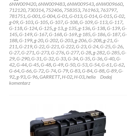
about
6NW009420
,
6NW009483
,
6NW009543
,
6NW009660
,
REGENERACJA
712120
,
730314
,
752406
,
758353
,
761963
,
763797
,
STEROWNIK
781751
,
G-001
,
G-004
,
G-01
,
G-013
,
G-014
,
G-015
,
G-02
,
HELLA
g-09
,
G-103
,
G-105
,
G-107
,
G-108
,
G-109
,
G-113
,
G-117
,
GARRETT
G-118
,
G-124
,
G-125
,
g-13
,
g-135
,
g-136
,
G-138
,
G-139
,
G-
6NW009228
145
,
G-149
,
G-167
,
G-168
,
G-169
,
g-185
,
G-186
,
G-187
,
G-
Koszalin
188
,
G-199
,
g-20
,
G-202
,
G-203
,
g-206
,
G-208
,
g-21
,
G-
211
,
G-219
,
G-22
,
G-221
,
G-222
,
G-23
,
G-24
,
G-25
,
G-26
,
G-27
,
G-271
,
G-273
,
G-276
,
G-277
,
G-28
,
g-282
,
G-285
,
G-
29
,
G-290
,
G-31
,
G-32
,
G-33
,
G-34
,
G-35
,
G-36
,
G-40
,
G-
42
,
G-44
,
G-45
,
G-48
,
G-49
,
G-50
,
G-53
,
G-54
,
G-61
,
G-62
,
G-64
,
G-66
,
G-72
,
G-74
,
G-79
,
G-83
,
G-84
,
G-88
,
G-89
,
G-
92
,
g-93
,
G-96
,
GARRETT
,
H-02
,
H-03
,
hella
Dodaj
komentarz