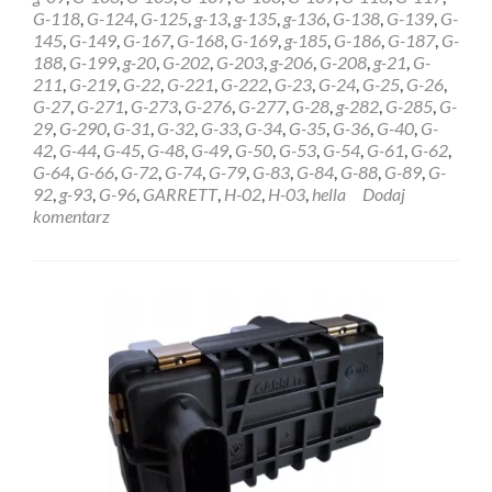
GARRETT
G-118
,
G-124
,
G-125
,
g-13
,
g-135
,
g-136
,
G-138
,
G-139
,
G-
6NW009228
145
,
G-149
,
G-167
,
G-168
,
G-169
,
g-185
,
G-186
,
G-187
,
G-
Ełk
188
,
G-199
,
g-20
,
G-202
,
G-203
,
g-206
,
G-208
,
g-21
,
G-
211
,
G-219
,
G-22
,
G-221
,
G-222
,
G-23
,
G-24
,
G-25
,
G-26
,
G-27
,
G-271
,
G-273
,
G-276
,
G-277
,
G-28
,
g-282
,
G-285
,
G-
29
,
G-290
,
G-31
,
G-32
,
G-33
,
G-34
,
G-35
,
G-36
,
G-40
,
G-
42
,
G-44
,
G-45
,
G-48
,
G-49
,
G-50
,
G-53
,
G-54
,
G-61
,
G-62
,
G-64
,
G-66
,
G-72
,
G-74
,
G-79
,
G-83
,
G-84
,
G-88
,
G-89
,
G-
92
,
g-93
,
G-96
,
GARRETT
,
H-02
,
H-03
,
hella
Dodaj
komentarz