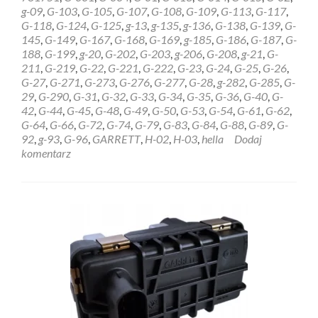
HELLA
g-09
,
G-103
,
G-105
,
G-107
,
G-108
,
G-109
,
G-113
,
G-117
,
GARRETT
G-118
,
G-124
,
G-125
,
g-13
,
g-135
,
g-136
,
G-138
,
G-139
,
G-
6NW009228
145
,
G-149
,
G-167
,
G-168
,
G-169
,
g-185
,
G-186
,
G-187
,
G-
Olsztyn
188
,
G-199
,
g-20
,
G-202
,
G-203
,
g-206
,
G-208
,
g-21
,
G-
211
,
G-219
,
G-22
,
G-221
,
G-222
,
G-23
,
G-24
,
G-25
,
G-26
,
G-27
,
G-271
,
G-273
,
G-276
,
G-277
,
G-28
,
g-282
,
G-285
,
G-
29
,
G-290
,
G-31
,
G-32
,
G-33
,
G-34
,
G-35
,
G-36
,
G-40
,
G-
42
,
G-44
,
G-45
,
G-48
,
G-49
,
G-50
,
G-53
,
G-54
,
G-61
,
G-62
,
G-64
,
G-66
,
G-72
,
G-74
,
G-79
,
G-83
,
G-84
,
G-88
,
G-89
,
G-
92
,
g-93
,
G-96
,
GARRETT
,
H-02
,
H-03
,
hella
Dodaj
komentarz