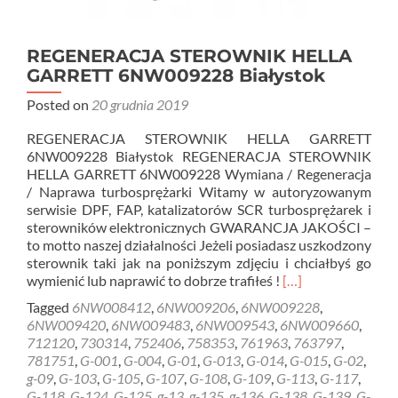
REGENERACJA STEROWNIK HELLA
GARRETT 6NW009228 Białystok
Posted on
20 grudnia 2019
REGENERACJA STEROWNIK HELLA GARRETT
6NW009228 Białystok REGENERACJA STEROWNIK
HELLA GARRETT 6NW009228 Wymiana / Regeneracja
/ Naprawa turbosprężarki Witamy w autoryzowanym
serwisie DPF, FAP, katalizatorów SCR turbosprężarek i
sterowników elektronicznych GWARANCJA JAKOŚCI –
to motto naszej działalności Jeżeli posiadasz uszkodzony
sterownik taki jak na poniższym zdjęciu i chciałbyś go
Read
wymienić lub naprawić to dobrze trafiłeś !
[…]
more
Tagged
6NW008412
,
6NW009206
,
6NW009228
,
about
6NW009420
,
6NW009483
,
6NW009543
,
6NW009660
,
REGENERACJA
712120
,
730314
,
752406
,
758353
,
761963
,
763797
,
STEROWNIK
781751
,
G-001
,
G-004
,
G-01
,
G-013
,
G-014
,
G-015
,
G-02
,
HELLA
g-09
,
G-103
,
G-105
,
G-107
,
G-108
,
G-109
,
G-113
,
G-117
,
GARRETT
G-118
,
G-124
,
G-125
,
g-13
,
g-135
,
g-136
,
G-138
,
G-139
,
G-