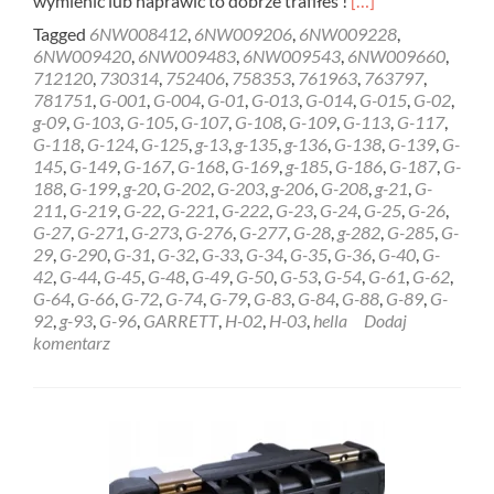
wymienić lub naprawić to dobrze trafiłeś !
[…]
more
Tagged
6NW008412
,
6NW009206
,
6NW009228
,
about
6NW009420
,
6NW009483
,
6NW009543
,
6NW009660
,
REGENERACJA
712120
,
730314
,
752406
,
758353
,
761963
,
763797
,
STEROWNIK
781751
,
G-001
,
G-004
,
G-01
,
G-013
,
G-014
,
G-015
,
G-02
,
HELLA
g-09
,
G-103
,
G-105
,
G-107
,
G-108
,
G-109
,
G-113
,
G-117
,
GARRETT
G-118
,
G-124
,
G-125
,
g-13
,
g-135
,
g-136
,
G-138
,
G-139
,
G-
6NW009228
145
,
G-149
,
G-167
,
G-168
,
G-169
,
g-185
,
G-186
,
G-187
,
G-
Gdańsk
188
,
G-199
,
g-20
,
G-202
,
G-203
,
g-206
,
G-208
,
g-21
,
G-
211
,
G-219
,
G-22
,
G-221
,
G-222
,
G-23
,
G-24
,
G-25
,
G-26
,
G-27
,
G-271
,
G-273
,
G-276
,
G-277
,
G-28
,
g-282
,
G-285
,
G-
29
,
G-290
,
G-31
,
G-32
,
G-33
,
G-34
,
G-35
,
G-36
,
G-40
,
G-
42
,
G-44
,
G-45
,
G-48
,
G-49
,
G-50
,
G-53
,
G-54
,
G-61
,
G-62
,
G-64
,
G-66
,
G-72
,
G-74
,
G-79
,
G-83
,
G-84
,
G-88
,
G-89
,
G-
92
,
g-93
,
G-96
,
GARRETT
,
H-02
,
H-03
,
hella
Dodaj
komentarz