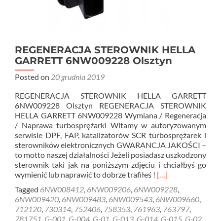
REGENERACJA STEROWNIK HELLA
GARRETT 6NW009228 Olsztyn
Posted on
20 grudnia 2019
REGENERACJA STEROWNIK HELLA GARRETT
6NW009228 Olsztyn REGENERACJA STEROWNIK
HELLA GARRETT 6NW009228 Wymiana / Regeneracja
/ Naprawa turbosprężarki Witamy w autoryzowanym
serwisie DPF, FAP, katalizatorów SCR turbosprężarek i
sterowników elektronicznych GWARANCJA JAKOŚCI –
to motto naszej działalności Jeżeli posiadasz uszkodzony
sterownik taki jak na poniższym zdjęciu i chciałbyś go
Read
wymienić lub naprawić to dobrze trafiłeś !
[…]
more
Tagged
6NW008412
,
6NW009206
,
6NW009228
,
about
6NW009420
,
6NW009483
,
6NW009543
,
6NW009660
,
REGENERACJA
712120
,
730314
,
752406
,
758353
,
761963
,
763797
,
STEROWNIK
781751
,
G-001
,
G-004
,
G-01
,
G-013
,
G-014
,
G-015
,
G-02
,