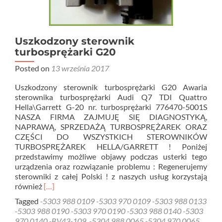
Uszkodzony sterownik
turbosprężarki G20
Posted on
13 września 2017
Uszkodzony sterownik turbosprężarki G20 Awaria
sterownika turbosprężarki Audi Q7 TDI Quattro
Hella\Garrett G-20 nr. turbosprężarki 776470-5001S
NASZA FIRMA ZAJMUJĘ SIĘ DIAGNOSTYKĄ,
NAPRAWĄ, SPRZEDAŻĄ TURBOSPRĘŻAREK ORAZ
CZĘŚCI DO WSZYSTKICH STEROWNIKÓW
TURBOSPRĘŻAREK HELLA/GARRETT ! Poniżej
przedstawimy możliwe objawy podczas usterki tego
urządzenia oraz rozwiązanie problemu : Regenerujemy
sterowniki z całej Polski ! z naszych usług korzystają
Read
również
[…]
more
Tagged
-5303 988 0109 -5303 970 0109 -5303 988 0133
about
-5303 988 0190 -5303 970 0190 -5303 988 0140 -5303
Uszkodzony
970 0140 -BV43-109
,
-5304 988 0065 -5304 970 0065