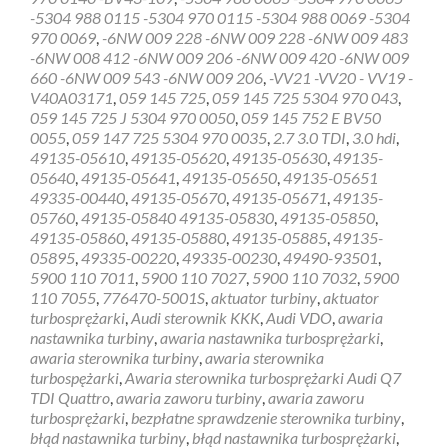
sterownik
-5304 988 0115 -5304 970 0115 -5304 988 0069 -5304
turbosprężarki
970 0069
,
-6NW 009 228 -6NW 009 228 -6NW 009 483
G20
-6NW 008 412 -6NW 009 206 -6NW 009 420 -6NW 009
660 -6NW 009 543 -6NW 009 206
,
-VV21 -VV20 - VV19 -
V40A03171
,
059 145 725
,
059 145 725 5304 970 043
,
059 145 725 J 5304 970 0050
,
059 145 752 E BV50
0055
,
059 147 725 5304 970 0035
,
2.7 3.0 TDI
,
3.0 hdi
,
49135-05610
,
49135-05620
,
49135-05630
,
49135-
05640
,
49135-05641
,
49135-05650
,
49135-05651
49335-00440
,
49135-05670
,
49135-05671
,
49135-
05760
,
49135-05840 49135-05830
,
49135-05850
,
49135-05860
,
49135-05880
,
49135-05885
,
49135-
05895
,
49335-00220
,
49335-00230
,
49490-93501
,
5900 110 7011
,
5900 110 7027
,
5900 110 7032
,
5900
110 7055
,
776470-5001S
,
aktuator turbiny
,
aktuator
turbosprężarki
,
Audi sterownik KKK
,
Audi VDO
,
awaria
nastawnika turbiny
,
awaria nastawnika turbosprężarki
,
awaria sterownika turbiny
,
awaria sterownika
turbospężarki
,
Awaria sterownika turbosprężarki Audi Q7
TDI Quattro
,
awaria zaworu turbiny
,
awaria zaworu
turbosprężarki
,
bezpłatne sprawdzenie sterownika turbiny
,
błąd nastawnika turbiny
,
błąd nastawnika turbosprężarki
,