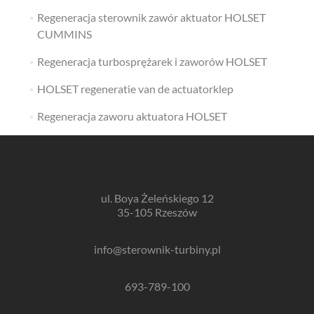
Regeneracja sterownik zawór aktuator HOLSET
CUMMINS
Regeneracja turbosprężarek i zaworów HOLSET
HOLSET regeneratie van de actuatorklep
Regeneracja zaworu aktuatora HOLSET
ul. Boya Żeleńskiego 12
35-105 Rzeszów
info@sterownik-turbiny.pl
693-789-100