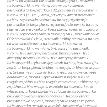
turbiny na wymianę
,
nastawnik turbosprężarki
,
nastawnik
turbosprężarki na wymianę
,
objawy uszkodzonego
nastawnika turbospężarki
,
P132
,
problem ze sterownikiem
turbo Audi Q7 TDI Quattro
,
przyczyny awarii sterownika
turbiny
,
regeneracja nastawnika turbiny
,
regeneracja
nastawnika turbosprężarki
,
regeneracja sterownika turbiny
,
regeneracja sterownika turbosprężarki
,
regeneracja zaworu
turbiny
,
regeneracja zaworu turbosprężarki
,
sterownik 6NW
009
,
sterownik G Hella
,
sterownik turbiny
,
sterownik turbiny
na wymiane
,
sterownik turbosprężarki
,
sterownik
turbosprężarki na wymiane
,
tryb awaryjny nastawnik
turbiny
,
tryb awaryjny nastawnik turbosprężarki
,
tryb
awaryjny sterownik turbiny
,
tryb awaryjny sterownik
turbosprężarki
,
tryb awaryjny zawór turbiny
,
tryb awaryjny
zawór turbosprężarki
,
turbina nie reaguje
,
turbina nie włącza
się
,
turbina nie załącza się
,
turbina nieprawidłowe ciśnienie
doładowania
,
turbina nieprawidłowe napięcie
,
turbina
reaguje za późno
,
turbina reaguje za wcześnie
,
turbina wstaje
za późno
,
turbina wstaje za wcześnie
,
turbosprężarka nie
włącza się
,
turbosprężarka nie załącza się
,
turbosprężarka
nieprawidłowe ciśnienie doładowania
,
turbosprężarka
nieprawidłowe napięcie
,
turbosprężarka reaguje za późno
,
turbosprężarka reaguje za wcześnie
,
turbosprężarka wstaje