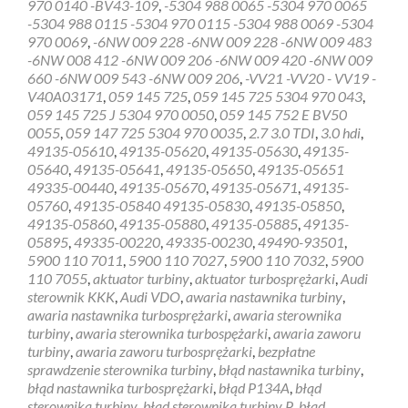
970 0140 -BV43-109
,
-5304 988 0065 -5304 970 0065
gratis
-5304 988 0115 -5304 970 0115 -5304 988 0069 -5304
sterownik
970 0069
,
-6NW 009 228 -6NW 009 228 -6NW 009 483
turbiny
-6NW 008 412 -6NW 009 206 -6NW 009 420 -6NW 009
Bambimost
660 -6NW 009 543 -6NW 009 206
,
-VV21 -VV20 - VV19 -
V40A03171
,
059 145 725
,
059 145 725 5304 970 043
,
059 145 725 J 5304 970 0050
,
059 145 752 E BV50
0055
,
059 147 725 5304 970 0035
,
2.7 3.0 TDI
,
3.0 hdi
,
49135-05610
,
49135-05620
,
49135-05630
,
49135-
05640
,
49135-05641
,
49135-05650
,
49135-05651
49335-00440
,
49135-05670
,
49135-05671
,
49135-
05760
,
49135-05840 49135-05830
,
49135-05850
,
49135-05860
,
49135-05880
,
49135-05885
,
49135-
05895
,
49335-00220
,
49335-00230
,
49490-93501
,
5900 110 7011
,
5900 110 7027
,
5900 110 7032
,
5900
110 7055
,
aktuator turbiny
,
aktuator turbosprężarki
,
Audi
sterownik KKK
,
Audi VDO
,
awaria nastawnika turbiny
,
awaria nastawnika turbosprężarki
,
awaria sterownika
turbiny
,
awaria sterownika turbospężarki
,
awaria zaworu
turbiny
,
awaria zaworu turbosprężarki
,
bezpłatne
sprawdzenie sterownika turbiny
,
błąd nastawnika turbiny
,
błąd nastawnika turbosprężarki
,
błąd P134A
,
błąd
sterownika turbiny
,
błąd sterownika turbiny P
,
błąd