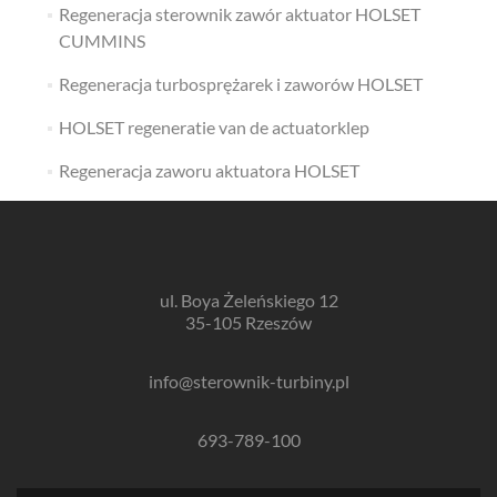
Regeneracja sterownik zawór aktuator HOLSET
CUMMINS
Regeneracja turbosprężarek i zaworów HOLSET
HOLSET regeneratie van de actuatorklep
Regeneracja zaworu aktuatora HOLSET
ul. Boya Żeleńskiego 12
35-105 Rzeszów
info@sterownik-turbiny.pl
693-789-100