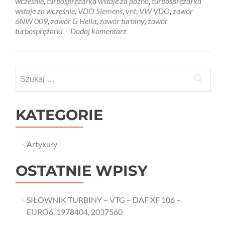
wcześnie
,
turbosprężarka wstaje za późno
,
turbosprężarka
wstaje za wcześnie
,
VDO Siemens
,
vnt
,
VW VDO
,
zawór
6NW 009
,
zawór G Hella
,
zawór turbiny
,
zawór
turbosprężarki
Dodaj komentarz
Szukaj:
KATEGORIE
Artykuły
OSTATNIE WPISY
SIŁOWNIK TURBINY – VTG – DAF XF 106 –
EURO6, 1978404, 2037560