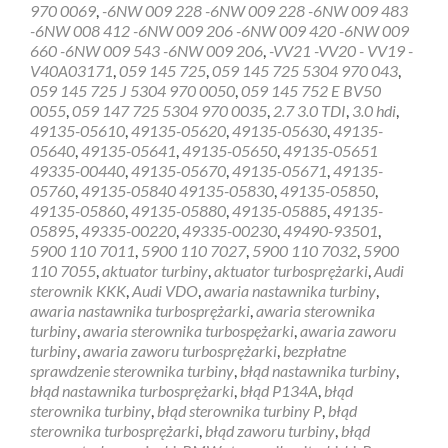
970 0069
,
-6NW 009 228 -6NW 009 228 -6NW 009 483
turbiny
-6NW 008 412 -6NW 009 206 -6NW 009 420 -6NW 009
Ełk
660 -6NW 009 543 -6NW 009 206
,
-VV21 -VV20 - VV19 -
V40A03171
,
059 145 725
,
059 145 725 5304 970 043
,
059 145 725 J 5304 970 0050
,
059 145 752 E BV50
0055
,
059 147 725 5304 970 0035
,
2.7 3.0 TDI
,
3.0 hdi
,
49135-05610
,
49135-05620
,
49135-05630
,
49135-
05640
,
49135-05641
,
49135-05650
,
49135-05651
49335-00440
,
49135-05670
,
49135-05671
,
49135-
05760
,
49135-05840 49135-05830
,
49135-05850
,
49135-05860
,
49135-05880
,
49135-05885
,
49135-
05895
,
49335-00220
,
49335-00230
,
49490-93501
,
5900 110 7011
,
5900 110 7027
,
5900 110 7032
,
5900
110 7055
,
aktuator turbiny
,
aktuator turbosprężarki
,
Audi
sterownik KKK
,
Audi VDO
,
awaria nastawnika turbiny
,
awaria nastawnika turbosprężarki
,
awaria sterownika
turbiny
,
awaria sterownika turbospężarki
,
awaria zaworu
turbiny
,
awaria zaworu turbosprężarki
,
bezpłatne
sprawdzenie sterownika turbiny
,
błąd nastawnika turbiny
,
błąd nastawnika turbosprężarki
,
błąd P134A
,
błąd
sterownika turbiny
,
błąd sterownika turbiny P
,
błąd
sterownika turbosprężarki
,
błąd zaworu turbiny
,
błąd