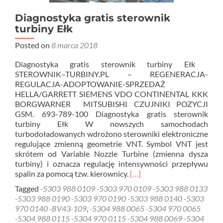
Diagnostyka gratis sterownik
turbiny Ełk
Posted on
8 marca 2018
Diagnostyka gratis sterownik turbiny Ełk
STEROWNIK–TURBINY.PL – REGENERACJA-
REGULACJA-ADOPTOWANIE-SPRZEDAŻ
HELLA/GARRETT SIEMENS VDO CONTINENTAL KKK
BORGWARNER MITSUBISHI CZUJNIKI POZYCJI
GSM. 693-789-100 Diagnostyka gratis sterownik
turbiny Ełk W nowszych samochodach
turbodoładowanych wdrożono sterowniki elektroniczne
regulujące zmienną geometrie VNT. Symbol VNT jest
skrótem od Variable Nozzle Turbine (zmienna dysza
turbiny) i oznacza regulację intensywności przepływu
Read
spalin za pomocą tzw. kierownicy.
[…]
more
Tagged
-5303 988 0109 -5303 970 0109 -5303 988 0133
about
-5303 988 0190 -5303 970 0190 -5303 988 0140 -5303
Diagnostyka
970 0140 -BV43-109
,
-5304 988 0065 -5304 970 0065
gratis
-5304 988 0115 -5304 970 0115 -5304 988 0069 -5304
sterownik