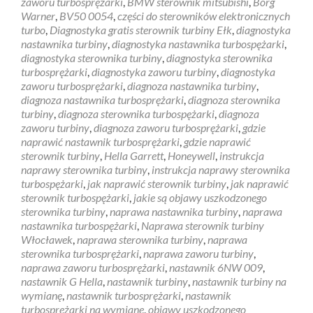
zaworu turbosprężarki
,
BMW sterownik mitsubishi
,
Borg
Warner
,
BV50 0054
,
części do sterowników elektronicznych
turbo
,
Diagnostyka gratis sterownik turbiny Ełk
,
diagnostyka
nastawnika turbiny
,
diagnostyka nastawnika turbospężarki
,
diagnostyka sterownika turbiny
,
diagnostyka sterownika
turbosprężarki
,
diagnostyka zaworu turbiny
,
diagnostyka
zaworu turbosprężarki
,
diagnoza nastawnika turbiny
,
diagnoza nastawnika turbosprężarki
,
diagnoza sterownika
turbiny
,
diagnoza sterownika turbospężarki
,
diagnoza
zaworu turbiny
,
diagnoza zaworu turbosprężarki
,
gdzie
naprawić nastawnik turbosprężarki
,
gdzie naprawić
sterownik turbiny
,
Hella Garrett
,
Honeywell
,
instrukcja
naprawy sterownika turbiny
,
instrukcja naprawy sterownika
turbospężarki
,
jak naprawić sterownik turbiny
,
jak naprawić
sterownik turbospężarki
,
jakie są objawy uszkodzonego
sterownika turbiny
,
naprawa nastawnika turbiny
,
naprawa
nastawnika turbospężarki
,
Naprawa sterownik turbiny
Włocławek
,
naprawa sterownika turbiny
,
naprawa
sterownika turbosprężarki
,
naprawa zaworu turbiny
,
naprawa zaworu turbosprężarki
,
nastawnik 6NW 009
,
nastawnik G Hella
,
nastawnik turbiny
,
nastawnik turbiny na
wymianę
,
nastawnik turbosprężarki
,
nastawnik
turbosprężarki na wymianę
,
objawy uszkodzonego