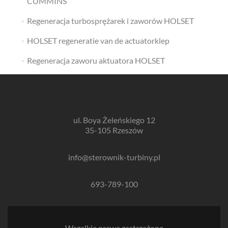
CUMMINS
Regeneracja turbosprężarek i zaworów HOLSET
HOLSET regeneratie van de actuatorklep
Regeneracja zaworu aktuatora HOLSET
ul. Boya Żeleńskiego 12
35-105 Rzeszów
info@sterownik-turbiny.pl
693-789-100
Wszelkie prawa zastrzeżone