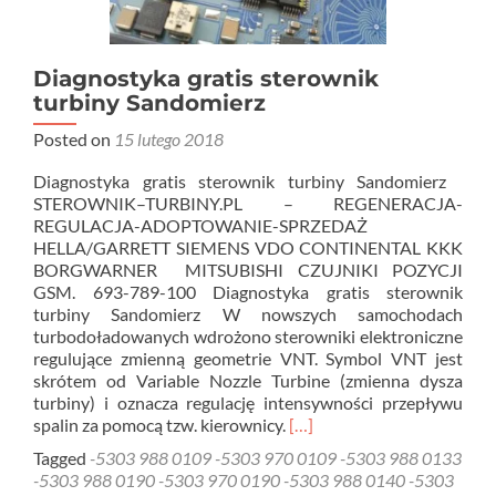
Diagnostyka gratis sterownik
turbiny Sandomierz
Posted on
15 lutego 2018
Diagnostyka gratis sterownik turbiny Sandomierz
STEROWNIK–TURBINY.PL – REGENERACJA-
REGULACJA-ADOPTOWANIE-SPRZEDAŻ
HELLA/GARRETT SIEMENS VDO CONTINENTAL KKK
BORGWARNER MITSUBISHI CZUJNIKI POZYCJI
GSM. 693-789-100 Diagnostyka gratis sterownik
turbiny Sandomierz W nowszych samochodach
turbodoładowanych wdrożono sterowniki elektroniczne
regulujące zmienną geometrie VNT. Symbol VNT jest
skrótem od Variable Nozzle Turbine (zmienna dysza
turbiny) i oznacza regulację intensywności przepływu
Read
spalin za pomocą tzw. kierownicy.
[…]
more
Tagged
-5303 988 0109 -5303 970 0109 -5303 988 0133
about
-5303 988 0190 -5303 970 0190 -5303 988 0140 -5303
Diagnostyka