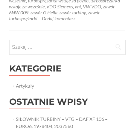
wcześnie
,
turbosprężarka wstaje za późno
,
turbosprężarka
wstaje za wcześnie
,
VDO Siemens
,
vnt
,
VW VDO
,
zawór
6NW 009
,
zawór G Hella
,
zawór turbiny
,
zawór
turbosprężarki
Dodaj komentarz
Szukaj:
KATEGORIE
Artykuły
OSTATNIE WPISY
SIŁOWNIK TURBINY – VTG – DAF XF 106 –
EURO6, 1978404, 2037560