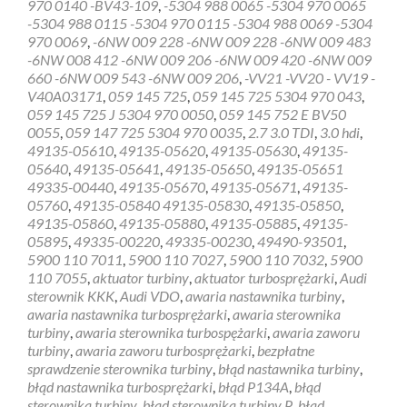
970 0140 -BV43-109
,
-5304 988 0065 -5304 970 0065
gratis
-5304 988 0115 -5304 970 0115 -5304 988 0069 -5304
sterownik
970 0069
,
-6NW 009 228 -6NW 009 228 -6NW 009 483
turbiny
-6NW 008 412 -6NW 009 206 -6NW 009 420 -6NW 009
Sandomierz
660 -6NW 009 543 -6NW 009 206
,
-VV21 -VV20 - VV19 -
V40A03171
,
059 145 725
,
059 145 725 5304 970 043
,
059 145 725 J 5304 970 0050
,
059 145 752 E BV50
0055
,
059 147 725 5304 970 0035
,
2.7 3.0 TDI
,
3.0 hdi
,
49135-05610
,
49135-05620
,
49135-05630
,
49135-
05640
,
49135-05641
,
49135-05650
,
49135-05651
49335-00440
,
49135-05670
,
49135-05671
,
49135-
05760
,
49135-05840 49135-05830
,
49135-05850
,
49135-05860
,
49135-05880
,
49135-05885
,
49135-
05895
,
49335-00220
,
49335-00230
,
49490-93501
,
5900 110 7011
,
5900 110 7027
,
5900 110 7032
,
5900
110 7055
,
aktuator turbiny
,
aktuator turbosprężarki
,
Audi
sterownik KKK
,
Audi VDO
,
awaria nastawnika turbiny
,
awaria nastawnika turbosprężarki
,
awaria sterownika
turbiny
,
awaria sterownika turbospężarki
,
awaria zaworu
turbiny
,
awaria zaworu turbosprężarki
,
bezpłatne
sprawdzenie sterownika turbiny
,
błąd nastawnika turbiny
,
błąd nastawnika turbosprężarki
,
błąd P134A
,
błąd
sterownika turbiny
,
błąd sterownika turbiny P
,
błąd