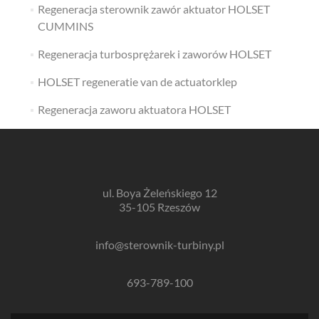
Regeneracja sterownik zawór aktuator HOLSET
CUMMINS
Regeneracja turbosprężarek i zaworów HOLSET
HOLSET regeneratie van de actuatorklep
Regeneracja zaworu aktuatora HOLSET
ul. Boya Żeleńskiego 12
35-105 Rzeszów
info@sterownik-turbiny.pl
693-789-100