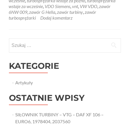
wcześnie
,
turbosprężarka wstaje za późno
,
turbosprężarka
wstaje za wcześnie
,
VDO Siemens
,
vnt
,
VW VDO
,
zawór
6NW 009
,
zawór G Hella
,
zawór turbiny
,
zawór
turbosprężarki
Dodaj komentarz
Szukaj:
KATEGORIE
Artykuły
OSTATNIE WPISY
SIŁOWNIK TURBINY – VTG – DAF XF 106 –
EURO6, 1978404, 2037560