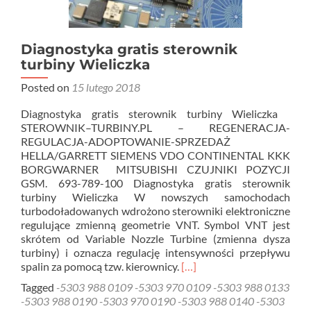
Diagnostyka gratis sterownik
turbiny Wieliczka
Posted on
15 lutego 2018
Diagnostyka gratis sterownik turbiny Wieliczka
STEROWNIK–TURBINY.PL – REGENERACJA-
REGULACJA-ADOPTOWANIE-SPRZEDAŻ
HELLA/GARRETT SIEMENS VDO CONTINENTAL KKK
BORGWARNER MITSUBISHI CZUJNIKI POZYCJI
GSM. 693-789-100 Diagnostyka gratis sterownik
turbiny Wieliczka W nowszych samochodach
turbodoładowanych wdrożono sterowniki elektroniczne
regulujące zmienną geometrie VNT. Symbol VNT jest
skrótem od Variable Nozzle Turbine (zmienna dysza
turbiny) i oznacza regulację intensywności przepływu
Read
spalin za pomocą tzw. kierownicy.
[…]
more
Tagged
-5303 988 0109 -5303 970 0109 -5303 988 0133
about
-5303 988 0190 -5303 970 0190 -5303 988 0140 -5303
Diagnostyka