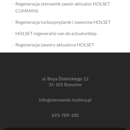
Regeneracja sterownik zawór aktuator HOLSET
CUMMINS
Regeneracja turbosprężarek i zaworów HOLSET
HOLSET regeneratie van de actuatorklep
Regeneracja zaworu aktuatora HOLSET
ul. Boya Żeleńskiego 12
35-105 Rzeszów
info@sterownik-turbiny.pl
693-789-100