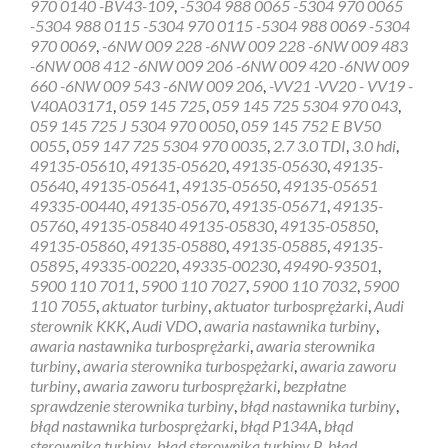
970 0140 -BV43-109
,
-5304 988 0065 -5304 970 0065
gratis
-5304 988 0115 -5304 970 0115 -5304 988 0069 -5304
sterownik
970 0069
,
-6NW 009 228 -6NW 009 228 -6NW 009 483
turbiny
-6NW 008 412 -6NW 009 206 -6NW 009 420 -6NW 009
Wieliczka
660 -6NW 009 543 -6NW 009 206
,
-VV21 -VV20 - VV19 -
V40A03171
,
059 145 725
,
059 145 725 5304 970 043
,
059 145 725 J 5304 970 0050
,
059 145 752 E BV50
0055
,
059 147 725 5304 970 0035
,
2.7 3.0 TDI
,
3.0 hdi
,
49135-05610
,
49135-05620
,
49135-05630
,
49135-
05640
,
49135-05641
,
49135-05650
,
49135-05651
49335-00440
,
49135-05670
,
49135-05671
,
49135-
05760
,
49135-05840 49135-05830
,
49135-05850
,
49135-05860
,
49135-05880
,
49135-05885
,
49135-
05895
,
49335-00220
,
49335-00230
,
49490-93501
,
5900 110 7011
,
5900 110 7027
,
5900 110 7032
,
5900
110 7055
,
aktuator turbiny
,
aktuator turbosprężarki
,
Audi
sterownik KKK
,
Audi VDO
,
awaria nastawnika turbiny
,
awaria nastawnika turbosprężarki
,
awaria sterownika
turbiny
,
awaria sterownika turbospężarki
,
awaria zaworu
turbiny
,
awaria zaworu turbosprężarki
,
bezpłatne
sprawdzenie sterownika turbiny
,
błąd nastawnika turbiny
,
błąd nastawnika turbosprężarki
,
błąd P134A
,
błąd
sterownika turbiny
,
błąd sterownika turbiny P
,
błąd