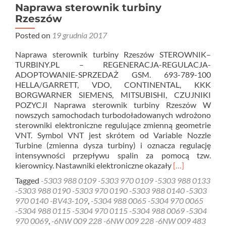
Naprawa sterownik turbiny
Rzeszów
Posted on
19 grudnia 2017
Naprawa sterownik turbiny Rzeszów STEROWNIK–
TURBINY.PL – REGENERACJA-REGULACJA-
ADOPTOWANIE-SPRZEDAŻ GSM. 693-789-100
HELLA/GARRETT, VDO, CONTINENTAL, KKK
BORGWARNER SIEMENS, MITSUBISHI, CZUJNIKI
POZYCJI Naprawa sterownik turbiny Rzeszów W
nowszych samochodach turbodoładowanych wdrożono
sterowniki elektroniczne regulujące zmienną geometrie
VNT. Symbol VNT jest skrótem od Variable Nozzle
Turbine (zmienna dysza turbiny) i oznacza regulację
intensywności przepływu spalin za pomocą tzw.
Read
kierownicy. Nastawniki elektroniczne okazały
[…]
more
Tagged
-5303 988 0109 -5303 970 0109 -5303 988 0133
about
-5303 988 0190 -5303 970 0190 -5303 988 0140 -5303
Naprawa
970 0140 -BV43-109
,
-5304 988 0065 -5304 970 0065
sterownik
-5304 988 0115 -5304 970 0115 -5304 988 0069 -5304
turbiny
970 0069
,
-6NW 009 228 -6NW 009 228 -6NW 009 483
Rzeszów