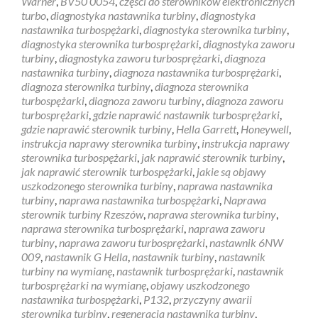
Warner
,
BV50 0054
,
części do sterowników elektronicznych
turbo
,
diagnostyka nastawnika turbiny
,
diagnostyka
nastawnika turbospężarki
,
diagnostyka sterownika turbiny
,
diagnostyka sterownika turbosprężarki
,
diagnostyka zaworu
turbiny
,
diagnostyka zaworu turbosprężarki
,
diagnoza
nastawnika turbiny
,
diagnoza nastawnika turbosprężarki
,
diagnoza sterownika turbiny
,
diagnoza sterownika
turbospężarki
,
diagnoza zaworu turbiny
,
diagnoza zaworu
turbosprężarki
,
gdzie naprawić nastawnik turbosprężarki
,
gdzie naprawić sterownik turbiny
,
Hella Garrett
,
Honeywell
,
instrukcja naprawy sterownika turbiny
,
instrukcja naprawy
sterownika turbospężarki
,
jak naprawić sterownik turbiny
,
jak naprawić sterownik turbospężarki
,
jakie są objawy
uszkodzonego sterownika turbiny
,
naprawa nastawnika
turbiny
,
naprawa nastawnika turbospężarki
,
Naprawa
sterownik turbiny Rzeszów
,
naprawa sterownika turbiny
,
naprawa sterownika turbosprężarki
,
naprawa zaworu
turbiny
,
naprawa zaworu turbosprężarki
,
nastawnik 6NW
009
,
nastawnik G Hella
,
nastawnik turbiny
,
nastawnik
turbiny na wymianę
,
nastawnik turbosprężarki
,
nastawnik
turbosprężarki na wymianę
,
objawy uszkodzonego
nastawnika turbospężarki
,
P132
,
przyczyny awarii
sterownika turbiny
,
regeneracja nastawnika turbiny
,