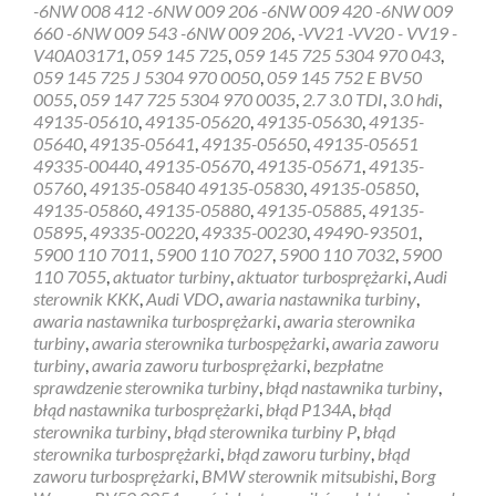
-6NW 008 412 -6NW 009 206 -6NW 009 420 -6NW 009
660 -6NW 009 543 -6NW 009 206
,
-VV21 -VV20 - VV19 -
V40A03171
,
059 145 725
,
059 145 725 5304 970 043
,
059 145 725 J 5304 970 0050
,
059 145 752 E BV50
0055
,
059 147 725 5304 970 0035
,
2.7 3.0 TDI
,
3.0 hdi
,
49135-05610
,
49135-05620
,
49135-05630
,
49135-
05640
,
49135-05641
,
49135-05650
,
49135-05651
49335-00440
,
49135-05670
,
49135-05671
,
49135-
05760
,
49135-05840 49135-05830
,
49135-05850
,
49135-05860
,
49135-05880
,
49135-05885
,
49135-
05895
,
49335-00220
,
49335-00230
,
49490-93501
,
5900 110 7011
,
5900 110 7027
,
5900 110 7032
,
5900
110 7055
,
aktuator turbiny
,
aktuator turbosprężarki
,
Audi
sterownik KKK
,
Audi VDO
,
awaria nastawnika turbiny
,
awaria nastawnika turbosprężarki
,
awaria sterownika
turbiny
,
awaria sterownika turbospężarki
,
awaria zaworu
turbiny
,
awaria zaworu turbosprężarki
,
bezpłatne
sprawdzenie sterownika turbiny
,
błąd nastawnika turbiny
,
błąd nastawnika turbosprężarki
,
błąd P134A
,
błąd
sterownika turbiny
,
błąd sterownika turbiny P
,
błąd
sterownika turbosprężarki
,
błąd zaworu turbiny
,
błąd
zaworu turbosprężarki
,
BMW sterownik mitsubishi
,
Borg