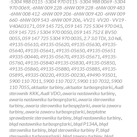
-5304 988 0115 -5304 970 0115 -5304 988 0069 -5304
turbiny
970 0069
,
-6NW 009 228 -6NW 009 228 -6NW 009 483
Tarnów
-6NW 008 412 -6NW 009 206 -6NW 009 420 -6NW 009
660 -6NW 009 543 -6NW 009 206
,
-VV21 -VV20 - VV19 -
V40A03171
,
059 145 725
,
059 145 725 5304 970 043
,
059 145 725 J 5304 970 0050
,
059 145 752 E BV50
0055
,
059 147 725 5304 970 0035
,
2.7 3.0 TDI
,
3.0 hdi
,
49135-05610
,
49135-05620
,
49135-05630
,
49135-
05640
,
49135-05641
,
49135-05650
,
49135-05651
49335-00440
,
49135-05670
,
49135-05671
,
49135-
05760
,
49135-05840 49135-05830
,
49135-05850
,
49135-05860
,
49135-05880
,
49135-05885
,
49135-
05895
,
49335-00220
,
49335-00230
,
49490-93501
,
5900 110 7011
,
5900 110 7027
,
5900 110 7032
,
5900
110 7055
,
aktuator turbiny
,
aktuator turbosprężarki
,
Audi
sterownik KKK
,
Audi VDO
,
awaria nastawnika turbiny
,
awaria nastawnika turbosprężarki
,
awaria sterownika
turbiny
,
awaria sterownika turbospężarki
,
awaria zaworu
turbiny
,
awaria zaworu turbosprężarki
,
bezpłatne
sprawdzenie sterownika turbiny
,
błąd nastawnika turbiny
,
błąd nastawnika turbosprężarki
,
błąd P134A
,
błąd
sterownika turbiny
,
błąd sterownika turbiny P
,
błąd
sterownika turbosprężarki
,
błąd zaworu turbiny
,
błąd