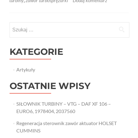
turbiny
,
zawór turbosprężarki
Dodaj komentarz
Szukaj:
KATEGORIE
Artykuły
OSTATNIE WPISY
SIŁOWNIK TURBINY – VTG – DAF XF 106 –
EURO6, 1978404, 2037560
Regeneracja sterownik zawór aktuator HOLSET
CUMMINS