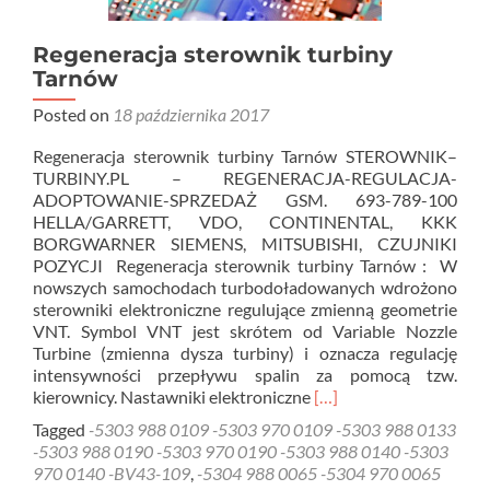
Regeneracja sterownik turbiny
Tarnów
Posted on
18 października 2017
Regeneracja sterownik turbiny Tarnów STEROWNIK–
TURBINY.PL – REGENERACJA-REGULACJA-
ADOPTOWANIE-SPRZEDAŻ GSM. 693-789-100
HELLA/GARRETT, VDO, CONTINENTAL, KKK
BORGWARNER SIEMENS, MITSUBISHI, CZUJNIKI
POZYCJI Regeneracja sterownik turbiny Tarnów : W
nowszych samochodach turbodoładowanych wdrożono
sterowniki elektroniczne regulujące zmienną geometrie
VNT. Symbol VNT jest skrótem od Variable Nozzle
Turbine (zmienna dysza turbiny) i oznacza regulację
intensywności przepływu spalin za pomocą tzw.
Read
kierownicy. Nastawniki elektroniczne
[…]
more
Tagged
-5303 988 0109 -5303 970 0109 -5303 988 0133
about
-5303 988 0190 -5303 970 0190 -5303 988 0140 -5303
Regeneracja
970 0140 -BV43-109
,
-5304 988 0065 -5304 970 0065
sterownik