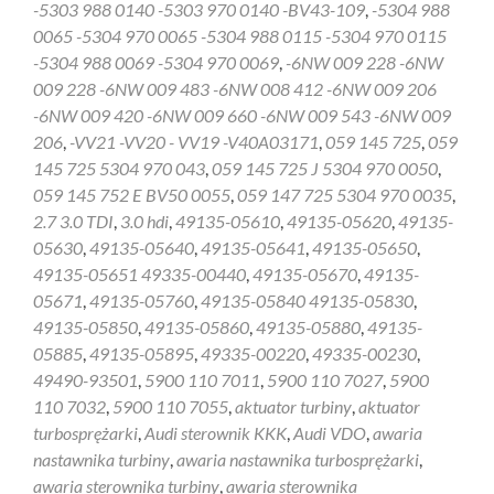
-5303 988 0140 -5303 970 0140 -BV43-109
,
-5304 988
0065 -5304 970 0065 -5304 988 0115 -5304 970 0115
-5304 988 0069 -5304 970 0069
,
-6NW 009 228 -6NW
009 228 -6NW 009 483 -6NW 008 412 -6NW 009 206
-6NW 009 420 -6NW 009 660 -6NW 009 543 -6NW 009
206
,
-VV21 -VV20 - VV19 -V40A03171
,
059 145 725
,
059
145 725 5304 970 043
,
059 145 725 J 5304 970 0050
,
059 145 752 E BV50 0055
,
059 147 725 5304 970 0035
,
2.7 3.0 TDI
,
3.0 hdi
,
49135-05610
,
49135-05620
,
49135-
05630
,
49135-05640
,
49135-05641
,
49135-05650
,
49135-05651 49335-00440
,
49135-05670
,
49135-
05671
,
49135-05760
,
49135-05840 49135-05830
,
49135-05850
,
49135-05860
,
49135-05880
,
49135-
05885
,
49135-05895
,
49335-00220
,
49335-00230
,
49490-93501
,
5900 110 7011
,
5900 110 7027
,
5900
110 7032
,
5900 110 7055
,
aktuator turbiny
,
aktuator
turbosprężarki
,
Audi sterownik KKK
,
Audi VDO
,
awaria
nastawnika turbiny
,
awaria nastawnika turbosprężarki
,
awaria sterownika turbiny
,
awaria sterownika