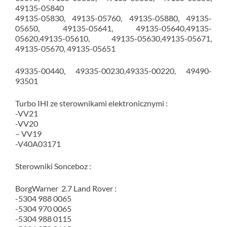
49135-05840
49135-05830, 49135-05760, 49135-05880, 49135-
05650, 49135-05641, 49135-05640,49135-
05620,49135-05610, 49135-05630,49135-05671,
49135-05670, 49135-05651
49335-00440, 49335-00230,49335-00220, 49490-
93501
Turbo IHI ze sterownikami elektronicznymi :
-VV21
-VV20
– VV19
-V40A03171
Sterowniki Sonceboz :
BorgWarner 2.7 Land Rover :
-5304 988 0065
-5304 970 0065
-5304 988 0115