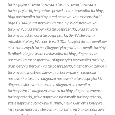
turbospężarki
,
awaria zaworu turbiny
,
awaria zaworu
turbosprężarki
,
bezpłatne sprawdzenie sterownika turbiny
,
błąd nastawnika turbiny
,
błąd nastawnika turbosprężarki
,
błąd P134A
,
błąd sterownika turbiny
,
błąd sterownika
turbiny P
,
błąd sterownika turbosprężarki
,
błąd zaworu
turbiny
,
błąd zaworu turbosprężarki
,
BMW sterownik
mitsubishi
,
Borg Warner
,
BV50 0054
,
części do sterowników
elektronicznych turbo
,
Diagnostyka gratis sterownik turbiny
Bralinek
,
diagnostyka nastawnika turbiny
,
diagnostyka
nastawnika turbospężarki
,
diagnostyka sterownika turbiny
,
diagnostyka sterownika turbosprężarki
,
diagnostyka zaworu
turbiny
,
diagnostyka zaworu turbosprężarki
,
diagnoza
nastawnika turbiny
,
diagnoza nastawnika turbosprężarki
,
diagnoza sterownika turbiny
,
diagnoza sterownika
turbospężarki
,
diagnoza zaworu turbiny
,
diagnoza zaworu
turbosprężarki
,
gdzie naprawić nastawnik turbosprężarki
,
gdzie naprawić sterownik turbiny
,
Hella Garrett
,
Honeywell
,
instrukcja naprawy sterownika turbiny
,
instrukcja naprawy