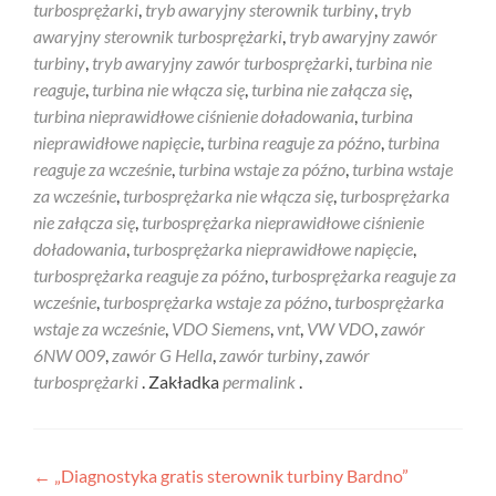
turbosprężarki
,
tryb awaryjny sterownik turbiny
,
tryb
awaryjny sterownik turbosprężarki
,
tryb awaryjny zawór
turbiny
,
tryb awaryjny zawór turbosprężarki
,
turbina nie
reaguje
,
turbina nie włącza się
,
turbina nie załącza się
,
turbina nieprawidłowe ciśnienie doładowania
,
turbina
nieprawidłowe napięcie
,
turbina reaguje za późno
,
turbina
reaguje za wcześnie
,
turbina wstaje za późno
,
turbina wstaje
za wcześnie
,
turbosprężarka nie włącza się
,
turbosprężarka
nie załącza się
,
turbosprężarka nieprawidłowe ciśnienie
doładowania
,
turbosprężarka nieprawidłowe napięcie
,
turbosprężarka reaguje za późno
,
turbosprężarka reaguje za
wcześnie
,
turbosprężarka wstaje za późno
,
turbosprężarka
wstaje za wcześnie
,
VDO Siemens
,
vnt
,
VW VDO
,
zawór
6NW 009
,
zawór G Hella
,
zawór turbiny
,
zawór
turbosprężarki
. Zakładka
permalink
.
Nawigacja
←
„Diagnostyka gratis sterownik turbiny Bardno”