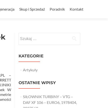
eneracja
Skup i Sprzedaż
Poradnik
Kontakt
ek
Szukaj:
KATEGORIE
Artykuły
Y.PL –
RRETT
OSTATNIE WPISY
JNIKI
inek W
metrie
SIŁOWNIK TURBINY – VTG –
ywności
DAF XF 106 – EURO6, 1978404,