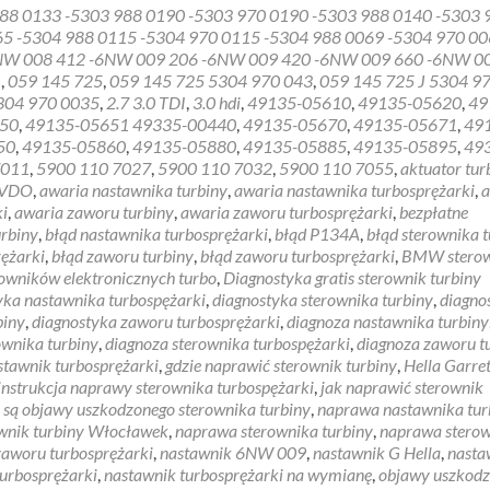
more
88 0133 -5303 988 0190 -5303 970 0190 -5303 988 0140 -5303 
about
65 -5304 988 0115 -5304 970 0115 -5304 988 0069 -5304 970 0
Diagnostyka
NW 008 412 -6NW 009 206 -6NW 009 420 -6NW 009 660 -6NW 0
gratis
1
,
059 145 725
,
059 145 725 5304 970 043
,
059 145 725 J 5304 9
sterownik
304 970 0035
,
2.7 3.0 TDI
,
3.0 hdi
,
49135-05610
,
49135-05620
,
49
turbiny
50
,
49135-05651 49335-00440
,
49135-05670
,
49135-05671
,
49
Bralinek
50
,
49135-05860
,
49135-05880
,
49135-05885
,
49135-05895
,
49
7011
,
5900 110 7027
,
5900 110 7032
,
5900 110 7055
,
aktuator tur
 VDO
,
awaria nastawnika turbiny
,
awaria nastawnika turbosprężarki
,
a
ki
,
awaria zaworu turbiny
,
awaria zaworu turbosprężarki
,
bezpłatne
urbiny
,
błąd nastawnika turbosprężarki
,
błąd P134A
,
błąd sterownika 
rężarki
,
błąd zaworu turbiny
,
błąd zaworu turbosprężarki
,
BMW sterow
rowników elektronicznych turbo
,
Diagnostyka gratis sterownik turbiny
yka nastawnika turbospężarki
,
diagnostyka sterownika turbiny
,
diagno
biny
,
diagnostyka zaworu turbosprężarki
,
diagnoza nastawnika turbiny
ownika turbiny
,
diagnoza sterownika turbospężarki
,
diagnoza zaworu t
stawnik turbosprężarki
,
gdzie naprawić sterownik turbiny
,
Hella Garret
instrukcja naprawy sterownika turbospężarki
,
jak naprawić sterownik
e są objawy uszkodzonego sterownika turbiny
,
naprawa nastawnika tur
wnik turbiny Włocławek
,
naprawa sterownika turbiny
,
naprawa stero
aworu turbosprężarki
,
nastawnik 6NW 009
,
nastawnik G Hella
,
nasta
turbosprężarki
,
nastawnik turbosprężarki na wymianę
,
objawy uszkod