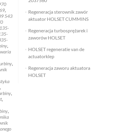
2037560
970
069
,
Regeneracja sterownik zawór
09 543
aktuator HOLSET CUMMINS
70
135-
Regeneracja turbosprężarek i
135-
zaworów HOLSET
335-
biny
,
HOLSET regeneratie van de
waria
actuatorklep
turbiny
,
Regeneracja zaworu aktuatora
nik
HOLSET
styka
,
urbiny
,
t
,
biny
,
wnika
wnik
zonego