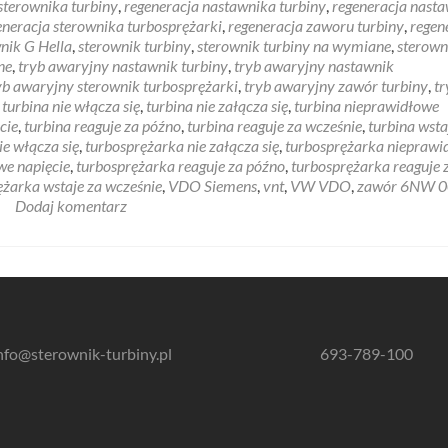
sterownika turbiny
,
regeneracja nastawnika turbiny
,
regeneracja nast
eneracja sterownika turbosprężarki
,
regeneracja zaworu turbiny
,
regen
nik G Hella
,
sterownik turbiny
,
sterownik turbiny na wymiane
,
sterown
ne
,
tryb awaryjny nastawnik turbiny
,
tryb awaryjny nastawnik
yb awaryjny sterownik turbosprężarki
,
tryb awaryjny zawór turbiny
,
tr
,
turbina nie włącza się
,
turbina nie załącza się
,
turbina nieprawidłowe
cie
,
turbina reaguje za późno
,
turbina reaguje za wcześnie
,
turbina wsta
ie włącza się
,
turbosprężarka nie załącza się
,
turbosprężarka nieprawi
we napięcie
,
turbosprężarka reaguje za późno
,
turbosprężarka reaguje 
ężarka wstaje za wcześnie
,
VDO Siemens
,
vnt
,
VW VDO
,
zawór 6NW 
Dodaj komentarz
nfo@sterownik-turbiny.pl
693-789-100