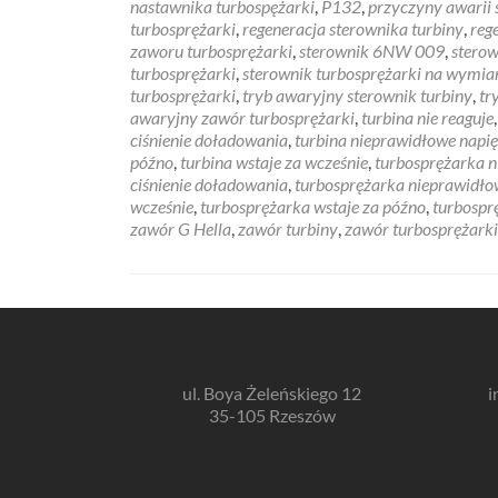
nastawnika turbospężarki
,
P132
,
przyczyny awarii 
turbosprężarki
,
regeneracja sterownika turbiny
,
reg
zaworu turbosprężarki
,
sterownik 6NW 009
,
sterow
turbosprężarki
,
sterownik turbosprężarki na wymia
turbosprężarki
,
tryb awaryjny sterownik turbiny
,
tr
awaryjny zawór turbosprężarki
,
turbina nie reaguje
ciśnienie doładowania
,
turbina nieprawidłowe napię
późno
,
turbina wstaje za wcześnie
,
turbosprężarka n
ciśnienie doładowania
,
turbosprężarka nieprawidło
wcześnie
,
turbosprężarka wstaje za późno
,
turbospr
zawór G Hella
,
zawór turbiny
,
zawór turbosprężarki
ul. Boya Żeleńskiego 12
i
35-105 Rzeszów