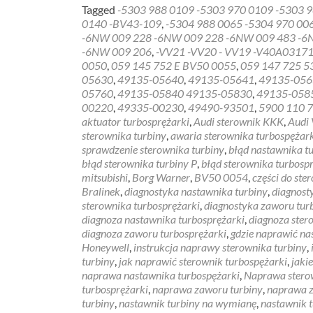
Tagged
-5303 988 0109 -5303 970 0109 -5303 9
0140 -BV43-109
,
-5304 988 0065 -5304 970 00
-6NW 009 228 -6NW 009 228 -6NW 009 483 -6
-6NW 009 206
,
-VV21 -VV20 - VV19 -V40A0317
0050
,
059 145 752 E BV50 0055
,
059 147 725 5
05630
,
49135-05640
,
49135-05641
,
49135-056
05760
,
49135-05840 49135-05830
,
49135-058
00220
,
49335-00230
,
49490-93501
,
5900 110 
aktuator turbosprężarki
,
Audi sterownik KKK
,
Audi
sterownika turbiny
,
awaria sterownika turbospężar
sprawdzenie sterownika turbiny
,
błąd nastawnika t
błąd sterownika turbiny P
,
błąd sterownika turbosp
mitsubishi
,
Borg Warner
,
BV50 0054
,
części do ste
Bralinek
,
diagnostyka nastawnika turbiny
,
diagnost
sterownika turbosprężarki
,
diagnostyka zaworu tur
diagnoza nastawnika turbosprężarki
,
diagnoza ster
diagnoza zaworu turbosprężarki
,
gdzie naprawić na
Honeywell
,
instrukcja naprawy sterownika turbiny
,
turbiny
,
jak naprawić sterownik turbospężarki
,
jaki
naprawa nastawnika turbospężarki
,
Naprawa stero
turbosprężarki
,
naprawa zaworu turbiny
,
naprawa z
turbiny
,
nastawnik turbiny na wymianę
,
nastawnik 