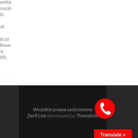
awnika
eracja
ik
yb
je za
dłowe
za
009
,
Szybki
Wszelkie prawa zastrzeżone
kontakt!
Zerif Lite
developed by
ThemeIsle
Translate »