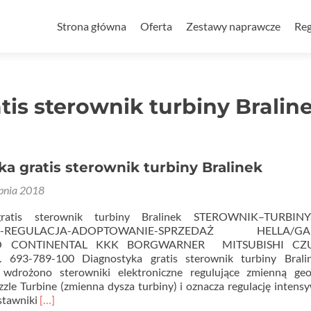
Przejdź
do
Strona główna
Oferta
Zestawy naprawcze
Reg
treści
tis sterownik turbiny Bralin
a gratis sterownik turbiny Bralinek
rpnia 2018
gratis sterownik turbiny Bralinek STEROWNIK–TURBIN
A-REGULACJA-ADOPTOWANIE-SPRZEDAŻ HELLA/GA
O CONTINENTAL KKK BORGWARNER MITSUBISHI CZU
693-789-100 Diagnostyka gratis sterownik turbiny Bral
drożono sterowniki elektroniczne regulujące zmienną geo
le Turbine (zmienna dysza turbiny) i oznacza regulację intens
Read
stawniki
[…]