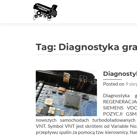
Tag:
Diagnostyka gra
Diagnostyk
Posted on
9 sie
Diagnostyka 
REGENERACJ
SIEMENS VD
POZYCJI GSM. 
nowszych samochodach turbodoładowanych w
VNT. Symbol VNT jest skrótem od Variable Nozz
przepływu spalin za pomocą tzw. kierownicy. Na