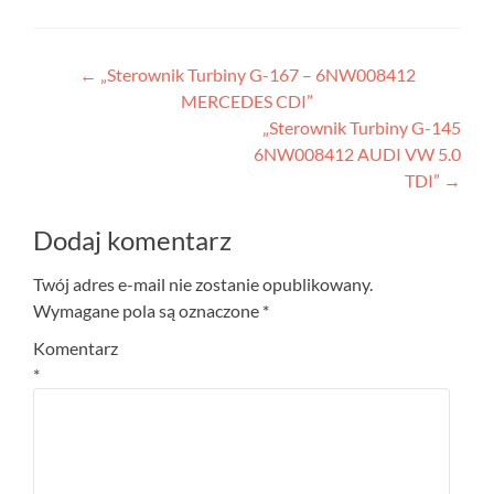
Nawigacja
←
„Sterownik Turbiny G-167 – 6NW008412
MERCEDES CDI”
wpisu
„Sterownik Turbiny G-145
6NW008412 AUDI VW 5.0
TDI”
→
Dodaj komentarz
Twój adres e-mail nie zostanie opublikowany.
Wymagane pola są oznaczone
*
Komentarz
*