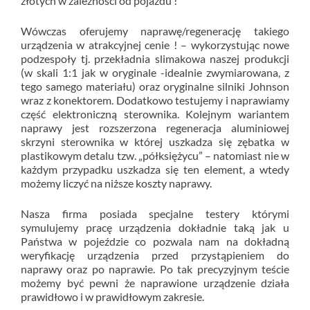
złotych w zależności od pojazdu !
Wówczas oferujemy naprawę/regenerację takiego
urządzenia w atrakcyjnej cenie ! – wykorzystując nowe
podzespoły tj. przekładnia slimakowa naszej produkcji
(w skali 1:1 jak w oryginale -idealnie zwymiarowana, z
tego samego materiału) oraz oryginalne silniki Johnson
wraz z konektorem. Dodatkowo testujemy i naprawiamy
część elektroniczną sterownika. Kolejnym wariantem
naprawy jest rozszerzona regeneracja aluminiowej
skrzyni sterownika w której uszkadza się zębatka w
plastikowym detalu tzw. „półksiężycu” – natomiast nie w
każdym przypadku uszkadza się ten element, a wtedy
możemy liczyć na niższe koszty naprawy.
Nasza firma posiada specjalne testery którymi
symulujemy pracę urządzenia dokładnie taką jak u
Państwa w pojeździe co pozwala nam na dokładną
weryfikację urządzenia przed przystąpieniem do
naprawy oraz po naprawie. Po tak precyzyjnym teście
możemy być pewni że naprawione urządzenie działa
prawidłowo i w prawidłowym zakresie.