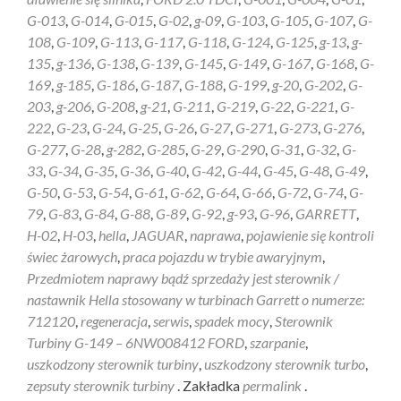
G-013
,
G-014
,
G-015
,
G-02
,
g-09
,
G-103
,
G-105
,
G-107
,
G-
108
,
G-109
,
G-113
,
G-117
,
G-118
,
G-124
,
G-125
,
g-13
,
g-
135
,
g-136
,
G-138
,
G-139
,
G-145
,
G-149
,
G-167
,
G-168
,
G-
169
,
g-185
,
G-186
,
G-187
,
G-188
,
G-199
,
g-20
,
G-202
,
G-
203
,
g-206
,
G-208
,
g-21
,
G-211
,
G-219
,
G-22
,
G-221
,
G-
222
,
G-23
,
G-24
,
G-25
,
G-26
,
G-27
,
G-271
,
G-273
,
G-276
,
G-277
,
G-28
,
g-282
,
G-285
,
G-29
,
G-290
,
G-31
,
G-32
,
G-
33
,
G-34
,
G-35
,
G-36
,
G-40
,
G-42
,
G-44
,
G-45
,
G-48
,
G-49
,
G-50
,
G-53
,
G-54
,
G-61
,
G-62
,
G-64
,
G-66
,
G-72
,
G-74
,
G-
79
,
G-83
,
G-84
,
G-88
,
G-89
,
G-92
,
g-93
,
G-96
,
GARRETT
,
H-02
,
H-03
,
hella
,
JAGUAR
,
naprawa
,
pojawienie się kontroli
świec żarowych
,
praca pojazdu w trybie awaryjnym
,
Przedmiotem naprawy bądź sprzedaży jest sterownik /
nastawnik Hella stosowany w turbinach Garrett o numerze:
712120
,
regeneracja
,
serwis
,
spadek mocy
,
Sterownik
Turbiny G-149 – 6NW008412 FORD
,
szarpanie
,
uszkodzony sterownik turbiny
,
uszkodzony sterownik turbo
,
zepsuty sterownik turbiny
. Zakładka
permalink
.