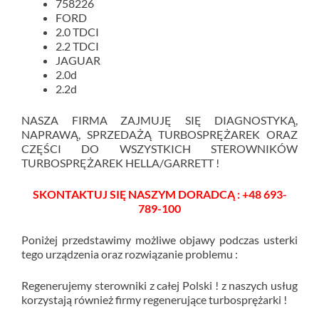
758226
FORD
2.0 TDCI
2.2 TDCI
JAGUAR
2.0d
2.2d
NASZA FIRMA ZAJMUJĘ SIĘ DIAGNOSTYKĄ,
NAPRAWĄ, SPRZEDAŻĄ TURBOSPRĘŻAREK ORAZ
CZĘŚCI DO WSZYSTKICH STEROWNIKÓW
TURBOSPRĘŻAREK HELLA/GARRETT !
SKONTAKTUJ SIĘ NASZYM DORADCĄ : +48 693-
789-100
Poniżej przedstawimy możliwe objawy podczas usterki
tego urządzenia oraz rozwiązanie problemu :
Regenerujemy sterowniki z całej Polski ! z naszych usług
korzystają również firmy regenerujące turbosprężarki !