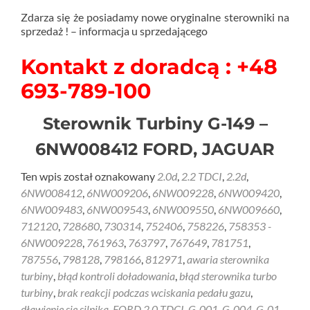
Zdarza się że posiadamy nowe oryginalne sterowniki na
sprzedaż ! – informacja u sprzedającego
Kontakt z doradcą : +48
693-789-100
Sterownik Turbiny G-149 –
6NW008412 FORD, JAGUAR
Ten wpis został oznakowany
2.0d
,
2.2 TDCI
,
2.2d
,
6NW008412
,
6NW009206
,
6NW009228
,
6NW009420
,
6NW009483
,
6NW009543
,
6NW009550
,
6NW009660
,
712120
,
728680
,
730314
,
752406
,
758226
,
758353 -
6NW009228
,
761963
,
763797
,
767649
,
781751
,
787556
,
798128
,
798166
,
812971
,
awaria sterownika
turbiny
,
błąd kontroli doładowania
,
błąd sterownika turbo
turbiny
,
brak reakcji podczas wciskania pedału gazu
,
dławienie się silnika
,
FORD 2.0 TDCI
,
G-001
,
G-004
,
G-01
,