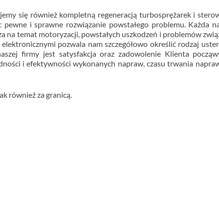
jemy się również kompletną regeneracją turbosprężarek i ster
jąc pewne i sprawne rozwiązanie powstałego problemu. Każda 
za na temat motoryzacji, powstałych uszkodzeń i problemów zwi
 elektronicznymi pozwala nam szczegółowo określić rodzaj uster
aszej firmy jest satysfakcja oraz zadowolenie Klienta począ
ładności i efektywności wykonanych napraw, czasu trwania napra
jak również za granicą.