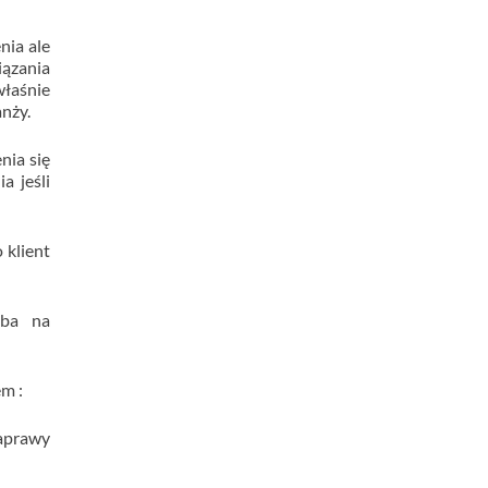
nia ale
iązania
właśnie
nży.
nia się
a jeśli
 klient
mba na
m :
aprawy