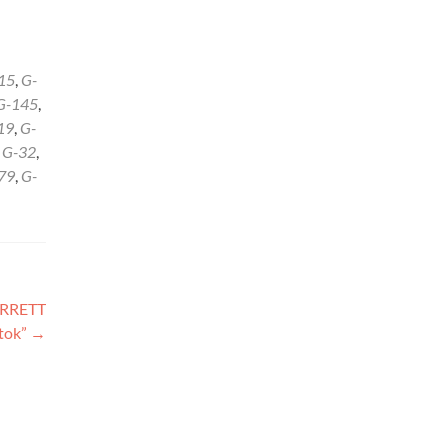
15
,
G-
G-145
,
19
,
G-
,
G-32
,
79
,
G-
RRETT
tok”
→