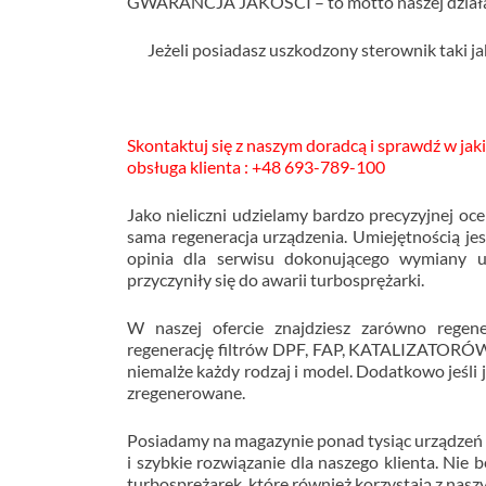
GWARANCJA JAKOŚCI – to motto naszej działa
Jeżeli posiadasz uszkodzony sterownik taki ja
Skontaktuj się z naszym doradcą i sprawdź w ja
obsługa klienta : +48 693-789-100
Jako nieliczni udzielamy bardzo precyzyjnej oc
sama regeneracja urządzenia. Umiejętnością jes
opinia dla serwisu dokonującego wymiany ur
przyczyniły się do awarii turbosprężarki.
W naszej ofercie znajdziesz zarówno regene
regenerację filtrów DPF, FAP, KATALIZATORÓW
niemalże każdy rodzaj i model. Dodatkowo jeśli
zregenerowane.
Posiadamy na magazynie ponad tysiąc urządzeń
i szybkie rozwiązanie dla naszego klienta. Nie
turbosprężarek, które również korzystają z nasz