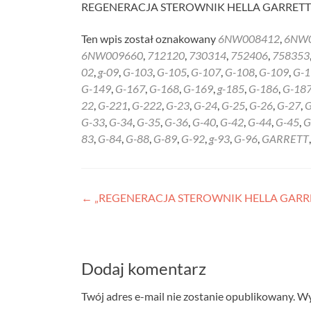
REGENERACJA STEROWNIK HELLA GARRETT 
Ten wpis został oznakowany
6NW008412
,
6NW
6NW009660
,
712120
,
730314
,
752406
,
758353
02
,
g-09
,
G-103
,
G-105
,
G-107
,
G-108
,
G-109
,
G-1
G-149
,
G-167
,
G-168
,
G-169
,
g-185
,
G-186
,
G-18
22
,
G-221
,
G-222
,
G-23
,
G-24
,
G-25
,
G-26
,
G-27
,
G
G-33
,
G-34
,
G-35
,
G-36
,
G-40
,
G-42
,
G-44
,
G-45
,
G
83
,
G-84
,
G-88
,
G-89
,
G-92
,
g-93
,
G-96
,
GARRETT
Nawigacja
←
„REGENERACJA STEROWNIK HELLA GARRE
wpisu
Dodaj komentarz
Twój adres e-mail nie zostanie opublikowany.
Wy