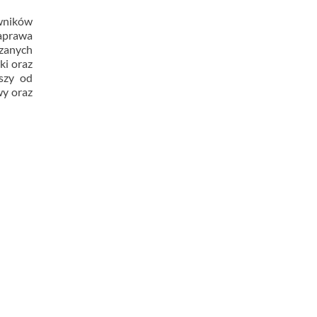
owników
naprawa
ązanych
ki oraz
wszy od
wy oraz