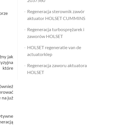
2037560
Regeneracja sterownik zawór
brze
aktuator HOLSET CUMMINS
Regeneracja turbosprężarek i
zaworów HOLSET
HOLSET regeneratie van de
actuatorklep
żny jak
cyzyjna
Regeneracja zaworu aktuatora
 które
HOLSET
ównież
nerować
 na już
zytywne
neracją