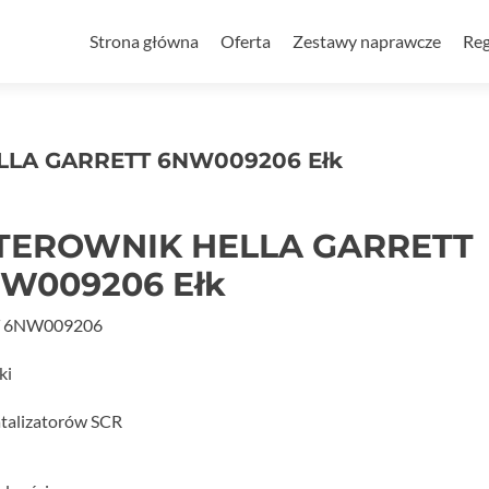
Przejdź
do
Strona główna
Oferta
Zestawy naprawcze
Reg
treści
LA GARRETT 6NW009206 Ełk
TEROWNIK HELLA GARRETT
W009206 Ełk
 6NW009206
ki
talizatorów SCR