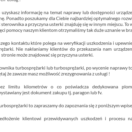
o uzyskasz informację na temat naprawy lub dostępności urządze
enę. Ponadto poszukamy dla Ciebie najbardziej optymalnego rozw
 sterownika a przyczyna usterki znajduję się w innym miejscu. To 
hęci pomocy naszym klientom otrzymaliśmy tak duże uznanie w bra
szego kontaktu które polega na weryfikacji uszkodzenia i upewnie
ężarki. Nie nakłaniamy klientów do przekazania nam urządzeni
 stronie może znajdować się przyczyna usterki.
nika turbosprężarki lub turbosprężarki, po wycenie naprawy to
aj że zawsze masz możliwość zrezygnowania z usługi !
bez limitu kilometrów o co poświadcza dedykowana plo
stawiany jest dokument zakupu tj. paragon lub fv.
turbosprężarki to zapraszamy do zapoznania się z poniższym wpise
edłożenie klientowi przewidywanych uszkodzeń i procesu n