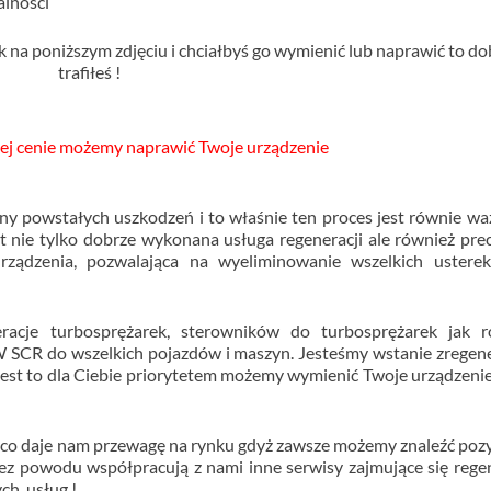
lności
k na poniższym zdjęciu i chciałbyś go wymienić lub naprawić to do
trafiłeś !
kiej cenie możemy naprawić Twoje urządzenie
eny powstałych uszkodzeń i to właśnie ten proces jest równie wa
t nie tylko dobrze wykonana usługa regeneracji ale również pre
ządzenia, pozwalająca na wyeliminowanie wszelkich usterek
racje turbosprężarek, sterowników do turbosprężarek jak r
 SCR do wszelkich pojazdów i maszyn. Jesteśmy wstanie zrege
 jest to dla Ciebie priorytetem możemy wymienić Twoje urządzenie
 co daje nam przewagę na rynku gdyż zawsze możemy znaleźć po
 bez powodu współpracują z nami inne serwisy zajmujące się rege
ych usług !