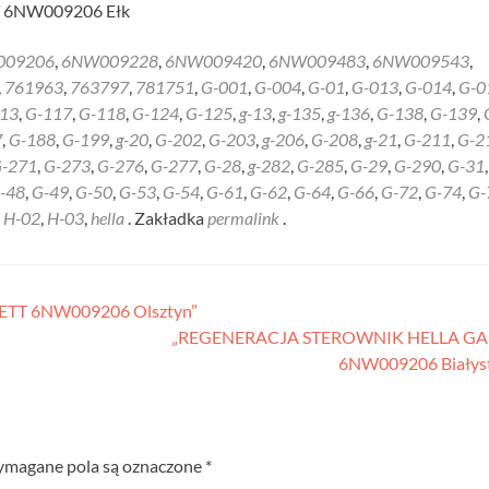
6NW009206 Ełk
009206
,
6NW009228
,
6NW009420
,
6NW009483
,
6NW009543
,
,
761963
,
763797
,
781751
,
G-001
,
G-004
,
G-01
,
G-013
,
G-014
,
G-0
13
,
G-117
,
G-118
,
G-124
,
G-125
,
g-13
,
g-135
,
g-136
,
G-138
,
G-139
,
7
,
G-188
,
G-199
,
g-20
,
G-202
,
G-203
,
g-206
,
G-208
,
g-21
,
G-211
,
G-2
-271
,
G-273
,
G-276
,
G-277
,
G-28
,
g-282
,
G-285
,
G-29
,
G-290
,
G-31
-48
,
G-49
,
G-50
,
G-53
,
G-54
,
G-61
,
G-62
,
G-64
,
G-66
,
G-72
,
G-74
,
G-
,
H-02
,
H-03
,
hella
. Zakładka
permalink
.
TT 6NW009206 Olsztyn”
„REGENERACJA STEROWNIK HELLA GA
6NW009206 Białys
magane pola są oznaczone
*