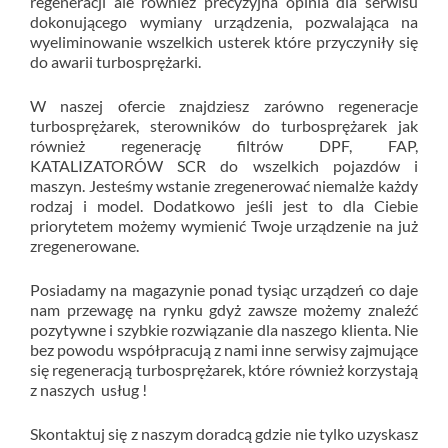
regeneracji ale również precyzyjna opinia dla serwisu
dokonującego wymiany urządzenia, pozwalająca na
wyeliminowanie wszelkich usterek które przyczyniły się
do awarii turbosprężarki.
W naszej ofercie znajdziesz zarówno regeneracje
turbosprężarek, sterowników do turbosprężarek jak
również regenerację filtrów DPF, FAP,
KATALIZATORÓW SCR do wszelkich pojazdów i
maszyn. Jesteśmy wstanie zregenerować niemalże każdy
rodzaj i model. Dodatkowo jeśli jest to dla Ciebie
priorytetem możemy wymienić Twoje urządzenie na już
zregenerowane.
Posiadamy na magazynie ponad tysiąc urządzeń co daje
nam przewagę na rynku gdyż zawsze możemy znaleźć
pozytywne i szybkie rozwiązanie dla naszego klienta. Nie
bez powodu współpracują z nami inne serwisy zajmujące
się regeneracją turbosprężarek, które również korzystają
z naszych usług !
Skontaktuj się z naszym doradcą gdzie nie tylko uzyskasz