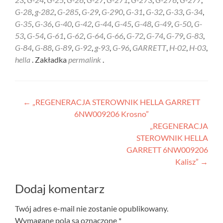
G-28
,
g-282
,
G-285
,
G-29
,
G-290
,
G-31
,
G-32
,
G-33
,
G-34
,
G-35
,
G-36
,
G-40
,
G-42
,
G-44
,
G-45
,
G-48
,
G-49
,
G-50
,
G-
53
,
G-54
,
G-61
,
G-62
,
G-64
,
G-66
,
G-72
,
G-74
,
G-79
,
G-83
,
G-84
,
G-88
,
G-89
,
G-92
,
g-93
,
G-96
,
GARRETT
,
H-02
,
H-03
,
hella
. Zakładka
permalink
.
Nawigacja
←
„REGENERACJA STEROWNIK HELLA GARRETT
6NW009206 Krosno”
wpisu
„REGENERACJA
STEROWNIK HELLA
GARRETT 6NW009206
Kalisz”
→
Dodaj komentarz
Twój adres e-mail nie zostanie opublikowany.
Wymagane pola są oznaczone
*