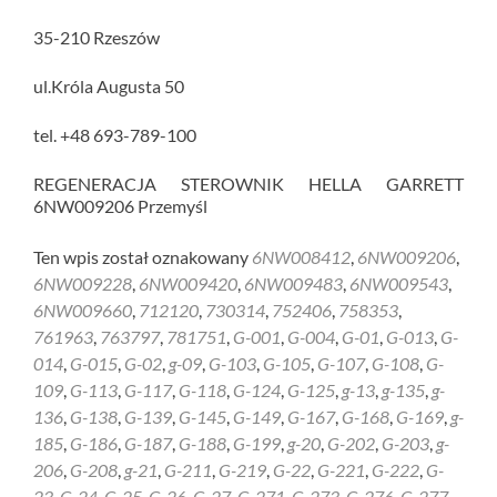
35-210 Rzeszów
ul.Króla Augusta 50
tel. +48 693-789-100
REGENERACJA STEROWNIK HELLA GARRETT
6NW009206 Przemyśl
Ten wpis został oznakowany
6NW008412
,
6NW009206
,
6NW009228
,
6NW009420
,
6NW009483
,
6NW009543
,
6NW009660
,
712120
,
730314
,
752406
,
758353
,
761963
,
763797
,
781751
,
G-001
,
G-004
,
G-01
,
G-013
,
G-
014
,
G-015
,
G-02
,
g-09
,
G-103
,
G-105
,
G-107
,
G-108
,
G-
109
,
G-113
,
G-117
,
G-118
,
G-124
,
G-125
,
g-13
,
g-135
,
g-
136
,
G-138
,
G-139
,
G-145
,
G-149
,
G-167
,
G-168
,
G-169
,
g-
185
,
G-186
,
G-187
,
G-188
,
G-199
,
g-20
,
G-202
,
G-203
,
g-
206
,
G-208
,
g-21
,
G-211
,
G-219
,
G-22
,
G-221
,
G-222
,
G-
23
,
G-24
,
G-25
,
G-26
,
G-27
,
G-271
,
G-273
,
G-276
,
G-277
,