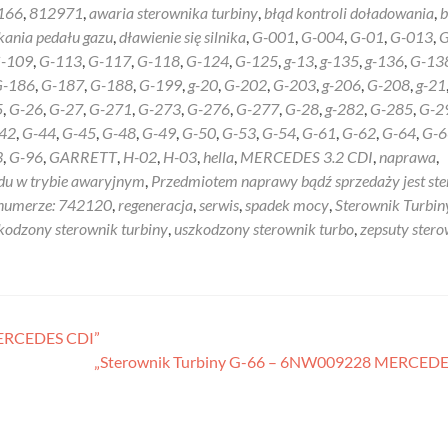
166
,
812971
,
awaria sterownika turbiny
,
błąd kontroli doładowania
,
b
skania pedału gazu
,
dławienie się silnika
,
G-001
,
G-004
,
G-01
,
G-013
,
G
-109
,
G-113
,
G-117
,
G-118
,
G-124
,
G-125
,
g-13
,
g-135
,
g-136
,
G-13
G-186
,
G-187
,
G-188
,
G-199
,
g-20
,
G-202
,
G-203
,
g-206
,
G-208
,
g-21
5
,
G-26
,
G-27
,
G-271
,
G-273
,
G-276
,
G-277
,
G-28
,
g-282
,
G-285
,
G-2
42
,
G-44
,
G-45
,
G-48
,
G-49
,
G-50
,
G-53
,
G-54
,
G-61
,
G-62
,
G-64
,
G-6
3
,
G-96
,
GARRETT
,
H-02
,
H-03
,
hella
,
MERCEDES 3.2 CDI
,
naprawa
,
du w trybie awaryjnym
,
Przedmiotem naprawy bądź sprzedaży jest st
o numerze: 742120
,
regeneracja
,
serwis
,
spadek mocy
,
Sterownik Turbin
kodzony sterownik turbiny
,
uszkodzony sterownik turbo
,
zepsuty stero
MERCEDES CDI”
„Sterownik Turbiny G-66 – 6NW009228 MERCEDE