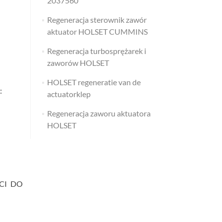
2037560
Regeneracja sterownik zawór
aktuator HOLSET CUMMINS
Regeneracja turbosprężarek i
zaworów HOLSET
HOLSET regeneratie van de
:
actuatorklep
Regeneracja zaworu aktuatora
HOLSET
CI DO