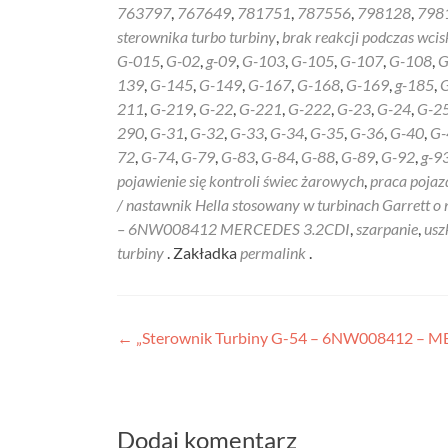
763797
,
767649
,
781751
,
787556
,
798128
,
798
sterownika turbo turbiny
,
brak reakcji podczas wci
G-015
,
G-02
,
g-09
,
G-103
,
G-105
,
G-107
,
G-108
,
G
139
,
G-145
,
G-149
,
G-167
,
G-168
,
G-169
,
g-185
,
211
,
G-219
,
G-22
,
G-221
,
G-222
,
G-23
,
G-24
,
G-2
290
,
G-31
,
G-32
,
G-33
,
G-34
,
G-35
,
G-36
,
G-40
,
G-
72
,
G-74
,
G-79
,
G-83
,
G-84
,
G-88
,
G-89
,
G-92
,
g-9
pojawienie się kontroli świec żarowych
,
praca pojaz
/ nastawnik Hella stosowany w turbinach Garrett 
– 6NW008412 MERCEDES 3.2CDI
,
szarpanie
,
usz
turbiny
. Zakładka
permalink
.
Nawigacja
←
„Sterownik Turbiny G-54 – 6NW008412 – 
wpisu
Dodaj komentarz