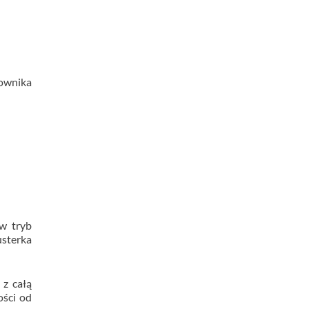
rownika
 w tryb
usterka
 z całą
ości od