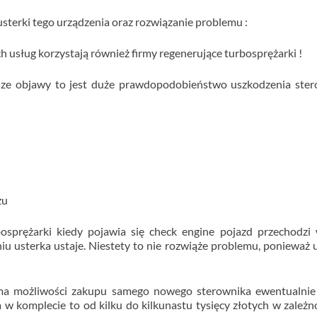
terki tego urządzenia oraz rozwiązanie problemu :
ch usług korzystają również firmy regenerujące turbosprężarki !
ższe objawy to jest duże prawdopodobieństwo uszkodzenia ste
zu
osprężarki kiedy pojawia się check engine pojazd przechodzi
u usterka ustaje. Niestety to nie rozwiąże problemu, ponieważ 
 ma możliwości zakupu samego nowego sterownika ewentualnie
 w komplecie to od kilku do kilkunastu tysięcy złotych w zależn