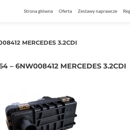
Przejdź
do
Strona główna
Oferta
Zestawy naprawcze
Reg
treści
W008412 MERCEDES 3.2CDI
-64 – 6NW008412 MERCEDES 3.2CDI