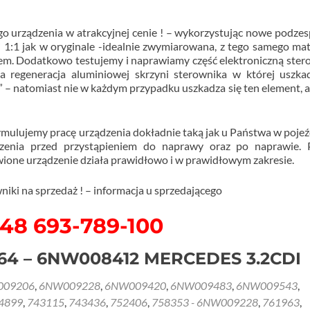
 urządzenia w atrakcyjnej cenie ! – wykorzystując nowe podzesp
i 1:1 jak w oryginale -idealnie zwymiarowana, z tego samego mat
rem. Dodatkowo testujemy i naprawiamy część elektroniczną ster
 regeneracja aluminiowej skrzyni sterownika w której uszka
” – natomiast nie w każdym przypadku uszkadza się ten element, 
symulujemy pracę urządzenia dokładnie taką jak u Państwa w pojeź
zenia przed przystąpieniem do naprawy oraz po naprawie. 
ione urządzenie działa prawidłowo i w prawidłowym zakresie.
iki na sprzedaż ! – informacja u sprzedającego
+48 693-789-100
-64 – 6NW008412 MERCEDES 3.2CDI
009206
,
6NW009228
,
6NW009420
,
6NW009483
,
6NW009543
,
4899
,
743115
,
743436
,
752406
,
758353 - 6NW009228
,
761963
,