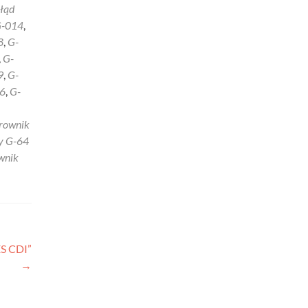
łąd
-014
,
8
,
G-
,
G-
9
,
G-
6
,
G-
erownik
y G-64
wnik
S CDI”
→