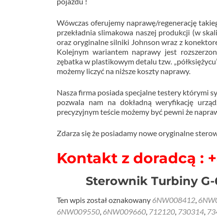
pojazdu !
Wówczas oferujemy naprawę/regenerację takiego
przekładnia slimakowa naszej produkcji (w skal
oraz oryginalne silniki Johnson wraz z konekto
Kolejnym wariantem naprawy jest rozszerzona
zębatka w plastikowym detalu tzw. „półksiężycu
możemy liczyć na niższe koszty naprawy.
Nasza firma posiada specjalne testery którymi 
pozwala nam na dokładną weryfikację urząd
precyzyjnym teście możemy być pewni że napraw
Zdarza się że posiadamy nowe oryginalne sterown
Kontakt z doradcą : 
Sterownik Turbiny G
Ten wpis został oznakowany
6NW008412
,
6NW
6NW009550
,
6NW009660
,
712120
,
730314
,
73