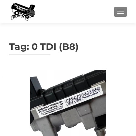
PRZEŁ
Tag:
0 TDI (B8)