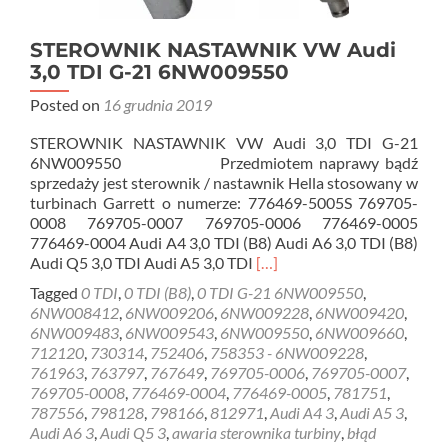
STEROWNIK NASTAWNIK VW Audi
3,0 TDI G-21 6NW009550
Posted on
16 grudnia 2019
STEROWNIK NASTAWNIK VW Audi 3,0 TDI G-21
6NW009550 Przedmiotem naprawy bądź
sprzedaży jest sterownik / nastawnik Hella stosowany w
turbinach Garrett o numerze: 776469-5005S 769705-
0008 769705-0007 769705-0006 776469-0005
776469-0004 Audi A4 3,0 TDI (B8) Audi A6 3,0 TDI (B8)
Read
Audi Q5 3,0 TDI Audi A5 3,0 TDI
[…]
more
Tagged
0 TDI
,
0 TDI (B8)
,
0 TDI G-21 6NW009550
,
about
6NW008412
,
6NW009206
,
6NW009228
,
6NW009420
,
STEROWNIK
6NW009483
,
6NW009543
,
6NW009550
,
6NW009660
,
NASTAWNIK
712120
,
730314
,
752406
,
758353 - 6NW009228
,
VW
761963
,
763797
,
767649
,
769705-0006
,
769705-0007
,
Audi
769705-0008
,
776469-0004
,
776469-0005
,
781751
,
3,0
787556
,
798128
,
798166
,
812971
,
Audi A4 3
,
Audi A5 3
,
TDI
Audi A6 3
,
Audi Q5 3
,
awaria sterownika turbiny
,
błąd
G-