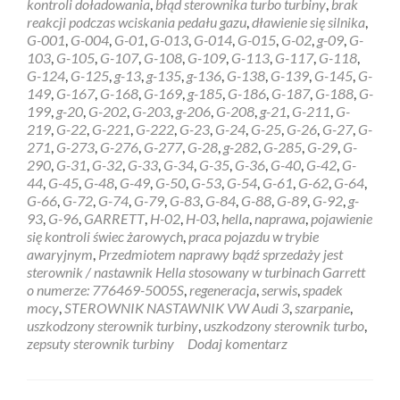
kontroli doładowania
,
błąd sterownika turbo turbiny
,
brak
21
reakcji podczas wciskania pedału gazu
,
dławienie się silnika
,
6NW009550
G-001
,
G-004
,
G-01
,
G-013
,
G-014
,
G-015
,
G-02
,
g-09
,
G-
103
,
G-105
,
G-107
,
G-108
,
G-109
,
G-113
,
G-117
,
G-118
,
G-124
,
G-125
,
g-13
,
g-135
,
g-136
,
G-138
,
G-139
,
G-145
,
G-
149
,
G-167
,
G-168
,
G-169
,
g-185
,
G-186
,
G-187
,
G-188
,
G-
199
,
g-20
,
G-202
,
G-203
,
g-206
,
G-208
,
g-21
,
G-211
,
G-
219
,
G-22
,
G-221
,
G-222
,
G-23
,
G-24
,
G-25
,
G-26
,
G-27
,
G-
271
,
G-273
,
G-276
,
G-277
,
G-28
,
g-282
,
G-285
,
G-29
,
G-
290
,
G-31
,
G-32
,
G-33
,
G-34
,
G-35
,
G-36
,
G-40
,
G-42
,
G-
44
,
G-45
,
G-48
,
G-49
,
G-50
,
G-53
,
G-54
,
G-61
,
G-62
,
G-64
,
G-66
,
G-72
,
G-74
,
G-79
,
G-83
,
G-84
,
G-88
,
G-89
,
G-92
,
g-
93
,
G-96
,
GARRETT
,
H-02
,
H-03
,
hella
,
naprawa
,
pojawienie
się kontroli świec żarowych
,
praca pojazdu w trybie
awaryjnym
,
Przedmiotem naprawy bądź sprzedaży jest
sterownik / nastawnik Hella stosowany w turbinach Garrett
o numerze: 776469-5005S
,
regeneracja
,
serwis
,
spadek
mocy
,
STEROWNIK NASTAWNIK VW Audi 3
,
szarpanie
,
uszkodzony sterownik turbiny
,
uszkodzony sterownik turbo
,
zepsuty sterownik turbiny
Dodaj komentarz