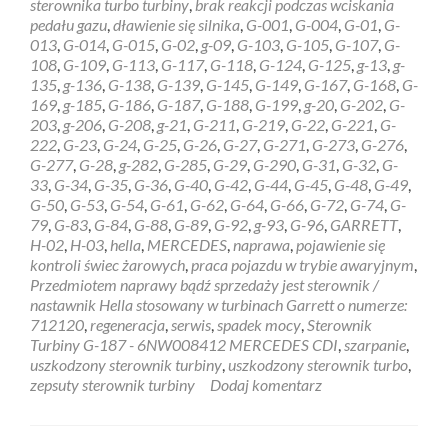
sterownika turbo turbiny
,
brak reakcji podczas wciskania
6NW008412
pedału gazu
,
dławienie się silnika
,
G-001
,
G-004
,
G-01
,
G-
MERCEDES
013
,
G-014
,
G-015
,
G-02
,
g-09
,
G-103
,
G-105
,
G-107
,
G-
CDI
108
,
G-109
,
G-113
,
G-117
,
G-118
,
G-124
,
G-125
,
g-13
,
g-
135
,
g-136
,
G-138
,
G-139
,
G-145
,
G-149
,
G-167
,
G-168
,
G-
169
,
g-185
,
G-186
,
G-187
,
G-188
,
G-199
,
g-20
,
G-202
,
G-
203
,
g-206
,
G-208
,
g-21
,
G-211
,
G-219
,
G-22
,
G-221
,
G-
222
,
G-23
,
G-24
,
G-25
,
G-26
,
G-27
,
G-271
,
G-273
,
G-276
,
G-277
,
G-28
,
g-282
,
G-285
,
G-29
,
G-290
,
G-31
,
G-32
,
G-
33
,
G-34
,
G-35
,
G-36
,
G-40
,
G-42
,
G-44
,
G-45
,
G-48
,
G-49
,
G-50
,
G-53
,
G-54
,
G-61
,
G-62
,
G-64
,
G-66
,
G-72
,
G-74
,
G-
79
,
G-83
,
G-84
,
G-88
,
G-89
,
G-92
,
g-93
,
G-96
,
GARRETT
,
H-02
,
H-03
,
hella
,
MERCEDES
,
naprawa
,
pojawienie się
kontroli świec żarowych
,
praca pojazdu w trybie awaryjnym
,
Przedmiotem naprawy bądź sprzedaży jest sterownik /
nastawnik Hella stosowany w turbinach Garrett o numerze:
712120
,
regeneracja
,
serwis
,
spadek mocy
,
Sterownik
Turbiny G-187 - 6NW008412 MERCEDES CDI
,
szarpanie
,
uszkodzony sterownik turbiny
,
uszkodzony sterownik turbo
,
zepsuty sterownik turbiny
Dodaj komentarz