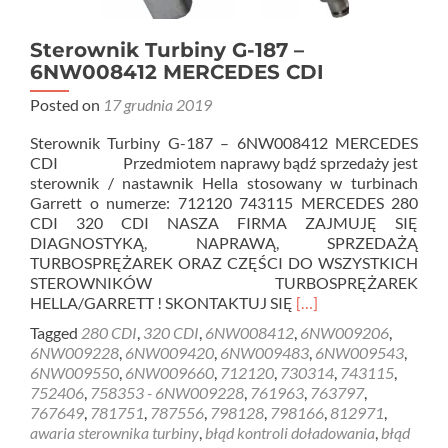
Sterownik Turbiny G-187 –
6NW008412 MERCEDES CDI
Posted on
17 grudnia 2019
Sterownik Turbiny G-187 – 6NW008412 MERCEDES
CDI Przedmiotem naprawy bądź sprzedaży jest
sterownik / nastawnik Hella stosowany w turbinach
Garrett o numerze: 712120 743115 MERCEDES 280
CDI 320 CDI NASZA FIRMA ZAJMUJĘ SIĘ
DIAGNOSTYKĄ, NAPRAWĄ, SPRZEDAŻĄ
TURBOSPRĘŻAREK ORAZ CZĘŚCI DO WSZYSTKICH
STEROWNIKÓW TURBOSPRĘŻAREK
Read
HELLA/GARRETT ! SKONTAKTUJ SIĘ
[…]
more
Tagged
280 CDI
,
320 CDI
,
6NW008412
,
6NW009206
,
about
6NW009228
,
6NW009420
,
6NW009483
,
6NW009543
,
Sterownik
6NW009550
,
6NW009660
,
712120
,
730314
,
743115
,
Turbiny
752406
,
758353 - 6NW009228
,
761963
,
763797
,
G-
767649
,
781751
,
787556
,
798128
,
798166
,
812971
,
187
awaria sterownika turbiny
,
błąd kontroli doładowania
,
błąd
–