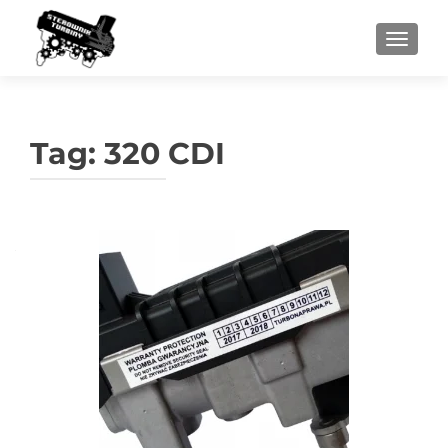
PRZEŁ
Tag:
320 CDI