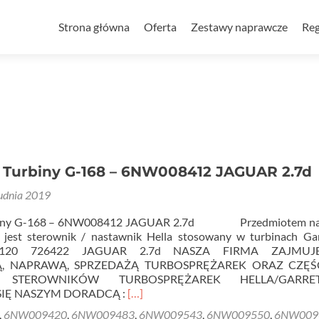
Przejdź
do
Strona główna
Oferta
Zestawy naprawcze
Reg
treści
 Turbiny G-168 – 6NW008412 JAGUAR 2.7d
udnia 2019
rbiny G-168 – 6NW008412 JAGUAR 2.7d Przedmiotem n
 jest sterownik / nastawnik Hella stosowany w turbinach Ga
12120 726422 JAGUAR 2.7d NASZA FIRMA ZAJMUJ
, NAPRAWĄ, SPRZEDAŻĄ TURBOSPRĘŻAREK ORAZ CZĘŚ
H STEROWNIKÓW TURBOSPRĘŻAREK HELLA/GARR
Read
SIĘ NASZYM DORADCĄ :
[…]
more
,
6NW009420
,
6NW009483
,
6NW009543
,
6NW009550
,
6NW009