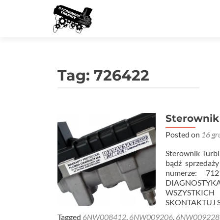
Tag:
726422
Sterownik
Posted on
16 gr
Sterownik Tu
bądź sprzedaży
numerze: 7
DIAGNOSTYKĄ
WSZYSTKIC
SKONTAKTUJ 
Tagged
6NW008412
,
6NW009206
,
6NW009228