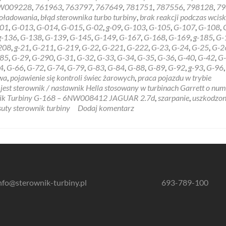
about
NW009228
,
761963
,
763797
,
767649
,
781751
,
787556
,
798128
,
79
Sterownik
doładowania
,
błąd sterownika turbo turbiny
,
brak reakcji podczas wcis
Turbiny
01
,
G-013
,
G-014
,
G-015
,
G-02
,
g-09
,
G-103
,
G-105
,
G-107
,
G-108
,
G-
g-136
,
G-138
,
G-139
,
G-145
,
G-149
,
G-167
,
G-168
,
G-169
,
g-185
,
G-
168
208
,
g-21
,
G-211
,
G-219
,
G-22
,
G-221
,
G-222
,
G-23
,
G-24
,
G-25
,
G-2
–
85
,
G-29
,
G-290
,
G-31
,
G-32
,
G-33
,
G-34
,
G-35
,
G-36
,
G-40
,
G-42
,
G
6NW008412
4
,
G-66
,
G-72
,
G-74
,
G-79
,
G-83
,
G-84
,
G-88
,
G-89
,
G-92
,
g-93
,
G-96
,
JAGUAR
wa
,
pojawienie się kontroli świec żarowych
,
praca pojazdu w trybie
2.7d
st sterownik / nastawnik Hella stosowany w turbinach Garrett o num
ik Turbiny G-168 – 6NW008412 JAGUAR 2.7d
,
szarpanie
,
uszkodzo
suty sterownik turbiny
Dodaj komentarz
nfo@sterownik-turbiny.pl
693-789-100