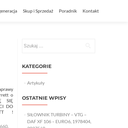
eneracja
Skup i Sprzedaż
Poradnik
Kontakt
Szukaj:
KATEGORIE
Artykuły
aprawy
rrett o
OSTATNIE WPISY
Ę SIĘ
CI DO
ETT !
SIŁOWNIK TURBINY – VTG –
DAF XF 106 – EURO6, 1978404,
660
,