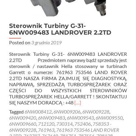
Sterownik Turbiny G-31-
6NW009483 LANDROVER 2.2TD
Posted on
3 grudnia 2019
Sterownik Turbiny G-31- 6NW009483 LANDROVER
2.2TD Przedmiotem naprawy bądź sprzedaży jest
sterownik / nastawnik Hella stosowany w turbinach
Garrett o numerze: 761963 753546 LAND ROVER
2.2TD NASZA FIRMA ZAJMUJĘ SIĘ DIAGNOSTYKĄ,
NAPRAWĄ, SPRZEDAŻĄ TURBOSPRĘŻAREK ORAZ
CZĘŚCI DO WSZYSTKICH STEROWNIKÓW
TURBOSPRĘŻAREK HELLA/GARRETT ! SKONTAKTUJ
Read
SIĘ NASZYM DORADCĄ : +48
[…]
more
Tagged
6NW008412
,
6NW009206
,
6NW009228
,
about
6NW009420
,
6NW009483
,
6NW009543
,
6NW009550
,
Sterownik
6NW009660
,
712120
,
730314
,
752406
,
758353 -
Turbiny
6NW009228
,
761963
,
761963 753546 LAND ROVER
G-
2.2TD
,
763797
,
767649
,
781751
,
787556
,
798128
,