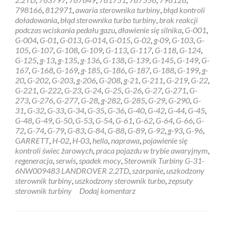
31-
798166
,
812971
,
awaria sterownika turbiny
,
błąd kontroli
6NW009483
doładowania
,
błąd sterownika turbo turbiny
,
brak reakcji
LANDROVER
podczas wciskania pedału gazu
,
dławienie się silnika
,
G-001
,
2.2TD
G-004
,
G-01
,
G-013
,
G-014
,
G-015
,
G-02
,
g-09
,
G-103
,
G-
105
,
G-107
,
G-108
,
G-109
,
G-113
,
G-117
,
G-118
,
G-124
,
G-125
,
g-13
,
g-135
,
g-136
,
G-138
,
G-139
,
G-145
,
G-149
,
G-
167
,
G-168
,
G-169
,
g-185
,
G-186
,
G-187
,
G-188
,
G-199
,
g-
20
,
G-202
,
G-203
,
g-206
,
G-208
,
g-21
,
G-211
,
G-219
,
G-22
,
G-221
,
G-222
,
G-23
,
G-24
,
G-25
,
G-26
,
G-27
,
G-271
,
G-
273
,
G-276
,
G-277
,
G-28
,
g-282
,
G-285
,
G-29
,
G-290
,
G-
31
,
G-32
,
G-33
,
G-34
,
G-35
,
G-36
,
G-40
,
G-42
,
G-44
,
G-45
,
G-48
,
G-49
,
G-50
,
G-53
,
G-54
,
G-61
,
G-62
,
G-64
,
G-66
,
G-
72
,
G-74
,
G-79
,
G-83
,
G-84
,
G-88
,
G-89
,
G-92
,
g-93
,
G-96
,
GARRETT
,
H-02
,
H-03
,
hella
,
naprawa
,
pojawienie się
kontroli świec żarowych
,
praca pojazdu w trybie awaryjnym
,
regeneracja
,
serwis
,
spadek mocy
,
Sterownik Turbiny G-31-
6NW009483 LANDROVER 2.2TD
,
szarpanie
,
uszkodzony
sterownik turbiny
,
uszkodzony sterownik turbo
,
zepsuty
sterownik turbiny
Dodaj komentarz