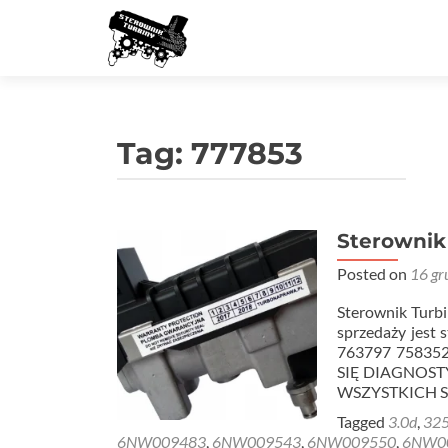
Tag:
777853
Sterownik
Posted on
16 gr
Sterownik Tu
sprzedaży jest 
763797 75835
SIĘ DIAGNOS
WSZYSTKICH 
Tagged
3.0d
,
32
6NW009483
,
6NW009543
,
6NW009550
,
6NW0