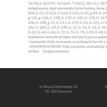
761963
,
763797
,
767649
,
777853
,
781751
,
787
doładowania
,
błąd sterownika turbo turbiny
,
bmw
,
004
,
G-01
,
G-013
,
G-014
,
G-015
,
G-02
,
g-09
,
G-10
g-135
,
g-136
,
G-138
,
G-139
,
G-145
,
G-149
,
G-167
206
,
G-208
,
g-21
,
G-211
,
G-219
,
G-22
,
G-221
,
G-2
282
,
G-285
,
G-29
,
G-290
,
G-31
,
G-32
,
G-33
,
G-34
,
G-62
,
G-64
,
G-66
,
G-72
,
G-74
,
G-79
,
G-83
,
G-84
,
G
pojawienie się kontroli świec żarowych
,
praca pojaz
/ nastawnik Hella stosowany w turbinach Garrett 
- 6NW009543 BMW 3.0d
,
szarpanie
,
uszkodzony s
turbiny
Dodaj komentarz
ul. Boya Żeleńskiego 12
i
35-105 Rzeszów