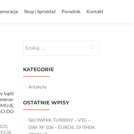
eneracja
Skup i Sprzedaż
Poradnik
Kontakt
Szukaj:
KATEGORIE
Artykuły
y bądź
umerze:
OSTATNIE WPISY
AJMUJĘ
CI DO
SIŁOWNIK TURBINY – VTG –
420
,
DAF XF 106 – EURO6, 1978404,
09228
,