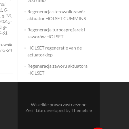
2037560
nik
oli
y
1
,
G-
Regeneracja sterownik zawór
5
,
g-13
,
aktuator HOLSET CUMMINS
203
,
g-
8
,
g-
9543
Regeneracja turbosprężarek i
G-61
,
zaworów HOLSET
erownik
HOLSET regeneratie van de
y G-24
actuatorklep
Regeneracja zaworu aktuatora
HOLSET
Wszelkie prawa zastrzeżone
Zerif Lite
developed by
ThemeIsle