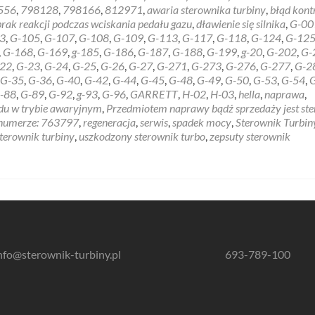
Sterow
556
,
798128
,
798166
,
812971
,
awaria sterownika turbiny
,
błąd kontr
Turbin
brak reakcji podczas wciskania pedału gazu
,
dławienie się silnika
,
G-00
G-
3
,
G-105
,
G-107
,
G-108
,
G-109
,
G-113
,
G-117
,
G-118
,
G-124
,
G-12
24
,
G-168
,
G-169
,
g-185
,
G-186
,
G-187
,
G-188
,
G-199
,
g-20
,
G-202
,
G-
–
22
,
G-23
,
G-24
,
G-25
,
G-26
,
G-27
,
G-271
,
G-273
,
G-276
,
G-277
,
G-2
6NW00
G-35
,
G-36
,
G-40
,
G-42
,
G-44
,
G-45
,
G-48
,
G-49
,
G-50
,
G-53
,
G-54
,
BMW
-88
,
G-89
,
G-92
,
g-93
,
G-96
,
GARRETT
,
H-02
,
H-03
,
hella
,
naprawa
,
3.0d
du w trybie awaryjnym
,
Przedmiotem naprawy bądź sprzedaży jest st
o numerze: 763797
,
regeneracja
,
serwis
,
spadek mocy
,
Sterownik Turbin
terownik turbiny
,
uszkodzony sterownik turbo
,
zepsuty sterownik
nfo@sterownik-turbiny.pl
693-789-100