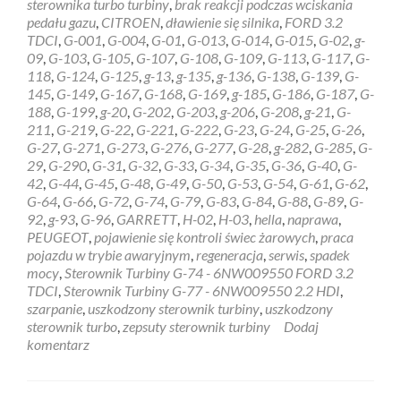
sterownika turbo turbiny
,
brak reakcji podczas wciskania
6NW009550
pedału gazu
,
CITROEN
,
dławienie się silnika
,
FORD 3.2
FORD
TDCI
,
G-001
,
G-004
,
G-01
,
G-013
,
G-014
,
G-015
,
G-02
,
g-
3.2
09
,
G-103
,
G-105
,
G-107
,
G-108
,
G-109
,
G-113
,
G-117
,
G-
TDCI
118
,
G-124
,
G-125
,
g-13
,
g-135
,
g-136
,
G-138
,
G-139
,
G-
145
,
G-149
,
G-167
,
G-168
,
G-169
,
g-185
,
G-186
,
G-187
,
G-
188
,
G-199
,
g-20
,
G-202
,
G-203
,
g-206
,
G-208
,
g-21
,
G-
211
,
G-219
,
G-22
,
G-221
,
G-222
,
G-23
,
G-24
,
G-25
,
G-26
,
G-27
,
G-271
,
G-273
,
G-276
,
G-277
,
G-28
,
g-282
,
G-285
,
G-
29
,
G-290
,
G-31
,
G-32
,
G-33
,
G-34
,
G-35
,
G-36
,
G-40
,
G-
42
,
G-44
,
G-45
,
G-48
,
G-49
,
G-50
,
G-53
,
G-54
,
G-61
,
G-62
,
G-64
,
G-66
,
G-72
,
G-74
,
G-79
,
G-83
,
G-84
,
G-88
,
G-89
,
G-
92
,
g-93
,
G-96
,
GARRETT
,
H-02
,
H-03
,
hella
,
naprawa
,
PEUGEOT
,
pojawienie się kontroli świec żarowych
,
praca
pojazdu w trybie awaryjnym
,
regeneracja
,
serwis
,
spadek
mocy
,
Sterownik Turbiny G-74 - 6NW009550 FORD 3.2
TDCI
,
Sterownik Turbiny G-77 - 6NW009550 2.2 HDI
,
szarpanie
,
uszkodzony sterownik turbiny
,
uszkodzony
sterownik turbo
,
zepsuty sterownik turbiny
Dodaj
komentarz