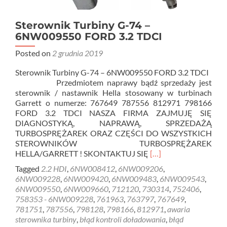
Sterownik Turbiny G-74 –
6NW009550 FORD 3.2 TDCI
Posted on
2 grudnia 2019
Sterownik Turbiny G-74 – 6NW009550 FORD 3.2 TDCI
Przedmiotem naprawy bądź sprzedaży jest
sterownik / nastawnik Hella stosowany w turbinach
Garrett o numerze: 767649 787556 812971 798166
FORD 3.2 TDCI NASZA FIRMA ZAJMUJĘ SIĘ
DIAGNOSTYKĄ, NAPRAWĄ, SPRZEDAŻĄ
TURBOSPRĘŻAREK ORAZ CZĘŚCI DO WSZYSTKICH
STEROWNIKÓW TURBOSPRĘŻAREK
Read
HELLA/GARRETT ! SKONTAKTUJ SIĘ
[…]
more
Tagged
2.2 HDI
,
6NW008412
,
6NW009206
,
about
6NW009228
,
6NW009420
,
6NW009483
,
6NW009543
,
Sterownik
6NW009550
,
6NW009660
,
712120
,
730314
,
752406
,
Turbiny
758353 - 6NW009228
,
761963
,
763797
,
767649
,
G-
781751
,
787556
,
798128
,
798166
,
812971
,
awaria
74
sterownika turbiny
,
błąd kontroli doładowania
,
błąd
–