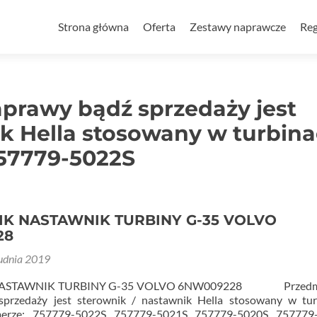
Przejdź
do
Strona główna
Oferta
Zestawy naprawcze
Reg
treści
prawy bądź sprzedaży jest
ik Hella stosowany w turbin
757779-5022S
K NASTAWNIK TURBINY G-35 VOLVO
28
udnia 2019
ASTAWNIK TURBINY G-35 VOLVO 6NW009228 Przedm
przedaży jest sterownik / nastawnik Hella stosowany w tur
merze: 757779-5022S 757779-5021S 757779-5020S 757779