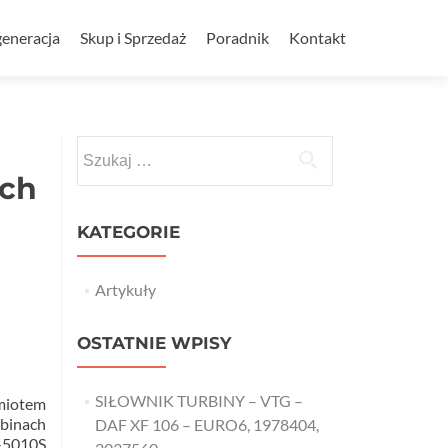
eneracja
Skup i Sprzedaż
Poradnik
Kontakt
Szukaj:
ach
KATEGORIE
Artykuły
OSTATNIE WPISY
SIŁOWNIK TURBINY – VTG –
iotem
binach
DAF XF 106 – EURO6, 1978404,
-5010S