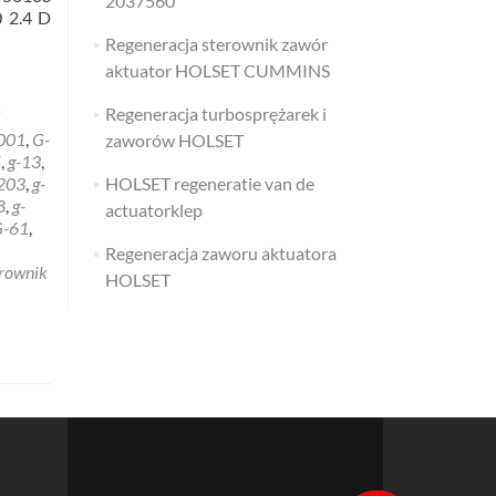
2037560
 2.4 D
Regeneracja sterownik zawór
aktuator HOLSET CUMMINS
Regeneracja turbosprężarek i
001
,
G-
zaworów HOLSET
5
,
g-13
,
203
,
g-
HOLSET regeneratie van de
8
,
g-
actuatorklep
G-61
,
Regeneracja zaworu aktuatora
erownik
HOLSET