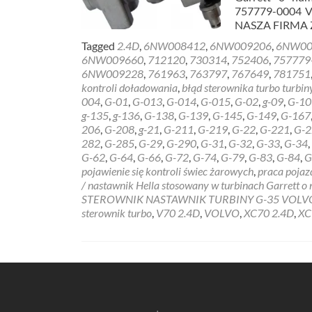
757779-0004 V
NASZA FIRMA
Tagged
2.4D
,
6NW008412
,
6NW009206
,
6NW00
6NW009660
,
712120
,
730314
,
752406
,
757779
6NW009228
,
761963
,
763797
,
767649
,
781751
kontroli doładowania
,
błąd sterownika turbo turbin
004
,
G-01
,
G-013
,
G-014
,
G-015
,
G-02
,
g-09
,
G-10
g-135
,
g-136
,
G-138
,
G-139
,
G-145
,
G-149
,
G-167
206
,
G-208
,
g-21
,
G-211
,
G-219
,
G-22
,
G-221
,
G-2
282
,
G-285
,
G-29
,
G-290
,
G-31
,
G-32
,
G-33
,
G-34
,
G-62
,
G-64
,
G-66
,
G-72
,
G-74
,
G-79
,
G-83
,
G-84
,
G
pojawienie się kontroli świec żarowych
,
praca pojaz
/ nastawnik Hella stosowany w turbinach Garrett
STEROWNIK NASTAWNIK TURBINY G-35 VOL
sterownik turbo
,
V70 2.4D
,
VOLVO
,
XC70 2.4D
,
XC