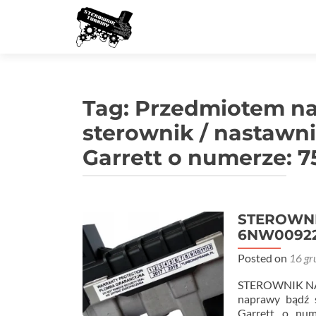
Tag:
Przedmiotem na
sterownik / nastawn
Garrett o numerze: 
STEROWNI
6NW0092
Posted on
16 gr
STEROWNIK N
naprawy bądź s
Garrett o nu