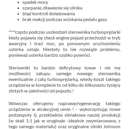
spadek mocy
szarpanie, dławienie się silnika
błąd kontroli doładowania
brak reakcji podczas wciskania pedału gazu
****często podczas uszkodzeń sterownika turbosprężarki
kiedy pojawia się check engine pojazd przechodzi w tryb
awaryjny i traci moc, po ponownym uruchomieniu
usterka ustaje. Niestety to nie rozwiąże problemu,
ponieważ usterka bardzo szybko powróci.
Sterowniki to bardzo deficytowy towar i nie ma
możliwości zakupu samego nowego sterownika
ewentualnie z całą turbosprężarką, wtedy koszt takiego
urządzenia w komplecie to od kilku do kilkunastu tysięcy
złotych w zależności od pojazdu !
Wówczas oferujemy naprawę/regenerację takiego
urządzenia w atrakcyjnej cenie ! – wykorzystując nowe
podzespoły tj. przekładnia slimakowa naszej produkcji
(w skali 1:1 jak w oryginale -idealnie zwymiarowana, z
tego samego materiału) oraz oryginalne silniki Johnson