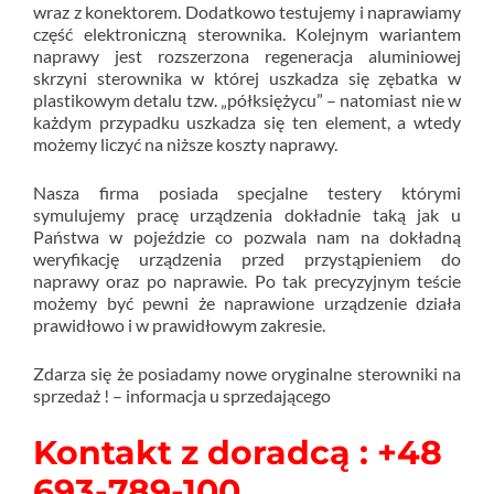
wraz z konektorem. Dodatkowo testujemy i naprawiamy
część elektroniczną sterownika. Kolejnym wariantem
naprawy jest rozszerzona regeneracja aluminiowej
skrzyni sterownika w której uszkadza się zębatka w
plastikowym detalu tzw. „półksiężycu” – natomiast nie w
każdym przypadku uszkadza się ten element, a wtedy
możemy liczyć na niższe koszty naprawy.
Nasza firma posiada specjalne testery którymi
symulujemy pracę urządzenia dokładnie taką jak u
Państwa w pojeździe co pozwala nam na dokładną
weryfikację urządzenia przed przystąpieniem do
naprawy oraz po naprawie. Po tak precyzyjnym teście
możemy być pewni że naprawione urządzenie działa
prawidłowo i w prawidłowym zakresie.
Zdarza się że posiadamy nowe oryginalne sterowniki na
sprzedaż ! – informacja u sprzedającego
Kontakt z doradcą : +48
693-789-100