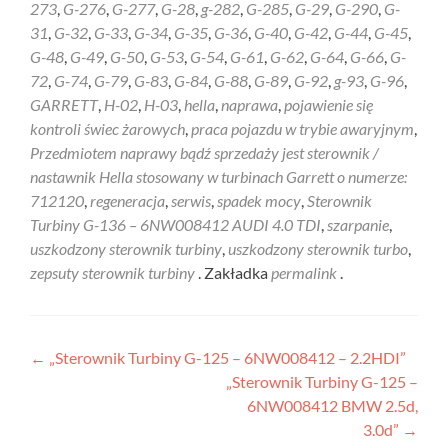
273
,
G-276
,
G-277
,
G-28
,
g-282
,
G-285
,
G-29
,
G-290
,
G-
31
,
G-32
,
G-33
,
G-34
,
G-35
,
G-36
,
G-40
,
G-42
,
G-44
,
G-45
,
G-48
,
G-49
,
G-50
,
G-53
,
G-54
,
G-61
,
G-62
,
G-64
,
G-66
,
G-
72
,
G-74
,
G-79
,
G-83
,
G-84
,
G-88
,
G-89
,
G-92
,
g-93
,
G-96
,
GARRETT
,
H-02
,
H-03
,
hella
,
naprawa
,
pojawienie się
kontroli świec żarowych
,
praca pojazdu w trybie awaryjnym
,
Przedmiotem naprawy bądź sprzedaży jest sterownik /
nastawnik Hella stosowany w turbinach Garrett o numerze:
712120
,
regeneracja
,
serwis
,
spadek mocy
,
Sterownik
Turbiny G-136 – 6NW008412 AUDI 4.0 TDI
,
szarpanie
,
uszkodzony sterownik turbiny
,
uszkodzony sterownik turbo
,
zepsuty sterownik turbiny
. Zakładka
permalink
.
Nawigacja
←
„Sterownik Turbiny G-125 – 6NW008412 – 2.2HDI”
„Sterownik Turbiny G-125 –
wpisu
6NW008412 BMW 2.5d,
3.0d”
→