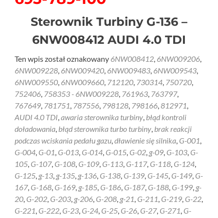
Sterownik Turbiny G-136 –
6NW008412 AUDI 4.0 TDI
Ten wpis został oznakowany
6NW008412
,
6NW009206
,
6NW009228
,
6NW009420
,
6NW009483
,
6NW009543
,
6NW009550
,
6NW009660
,
712120
,
730314
,
750720
,
752406
,
758353 - 6NW009228
,
761963
,
763797
,
767649
,
781751
,
787556
,
798128
,
798166
,
812971
,
AUDI 4.0 TDI
,
awaria sterownika turbiny
,
błąd kontroli
doładowania
,
błąd sterownika turbo turbiny
,
brak reakcji
podczas wciskania pedału gazu
,
dławienie się silnika
,
G-001
,
G-004
,
G-01
,
G-013
,
G-014
,
G-015
,
G-02
,
g-09
,
G-103
,
G-
105
,
G-107
,
G-108
,
G-109
,
G-113
,
G-117
,
G-118
,
G-124
,
G-125
,
g-13
,
g-135
,
g-136
,
G-138
,
G-139
,
G-145
,
G-149
,
G-
167
,
G-168
,
G-169
,
g-185
,
G-186
,
G-187
,
G-188
,
G-199
,
g-
20
,
G-202
,
G-203
,
g-206
,
G-208
,
g-21
,
G-211
,
G-219
,
G-22
,
G-221
,
G-222
,
G-23
,
G-24
,
G-25
,
G-26
,
G-27
,
G-271
,
G-