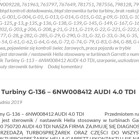
NW009228
,
761963
,
763797
,
767649
,
781751
,
787556
,
798128
,
79
błąd kontroli doładowania
,
błąd sterownika turbo turbiny
,
brak reakcj
a
,
G-001
,
G-004
,
G-01
,
G-013
,
G-014
,
G-015
,
G-02
,
g-09
,
G-103
,
G-1
G-125
,
g-13
,
g-135
,
g-136
,
G-138
,
G-139
,
G-145
,
G-149
,
G-167
,
G-1
202
,
G-203
,
g-206
,
G-208
,
g-21
,
G-211
,
G-219
,
G-22
,
G-221
,
G-222
,
277
,
G-28
,
g-282
,
G-285
,
G-29
,
G-290
,
G-31
,
G-32
,
G-33
,
G-34
,
G-35
,
-54
,
G-61
,
G-62
,
G-64
,
G-66
,
G-72
,
G-74
,
G-79
,
G-83
,
G-84
,
G-88
,
G-
awa
,
pojawienie się kontroli świec żarowych
,
praca pojazdu w trybie
st sterownik / nastawnik Hella stosowany w turbinach Garrett o num
ik Turbiny G-113 – 6NW008412 AUDI 4.0 TDI
,
szarpanie
,
uszkodzon
suty sterownik turbiny
Dodaj komentarz
 Turbiny G-136 – 6NW008412 AUDI 4.0 TDI
udnia 2019
rbiny G-136 – 6NW008412 AUDI 4.0 TDI Przedmiotem n
 jest sterownik / nastawnik Hella stosowany w turbinach Ga
20 750720 AUDI 4.0 TDI NASZA FIRMA ZAJMUJĘ SIĘ DIAGNO
PRZEDAŻĄ TURBOSPRĘŻAREK ORAZ CZĘŚCI DO WSZYS
 TURBOSPRĘŻAREK HELLA/GARRETT ! SKONTAKTUJ SIĘ N