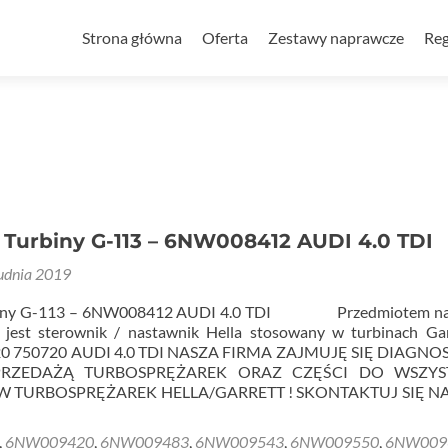
Przejdź
do
Strona główna
Oferta
Zestawy naprawcze
Reg
treści
 Turbiny G-113 – 6NW008412 AUDI 4.0 TDI
udnia 2019
rbiny G-113 – 6NW008412 AUDI 4.0 TDI Przedmiotem n
 jest sterownik / nastawnik Hella stosowany w turbinach Ga
20 750720 AUDI 4.0 TDI NASZA FIRMA ZAJMUJĘ SIĘ DIAGNO
PRZEDAŻĄ TURBOSPRĘŻAREK ORAZ CZĘŚCI DO WSZYS
 TURBOSPRĘŻAREK HELLA/GARRETT ! SKONTAKTUJ SIĘ N
,
6NW009420
,
6NW009483
,
6NW009543
,
6NW009550
,
6NW009