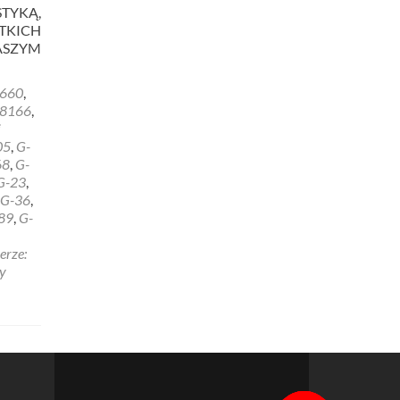
STYKĄ,
TKICH
ASZYM
660
,
8166
,
i
05
,
G-
68
,
G-
G-23
,
G-36
,
89
,
G-
erze:
y