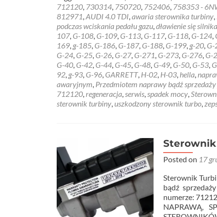
about
712120
,
730314
,
750720
,
752406
,
758353 - 6
Sterownik
812971
,
AUDI 4.0 TDI
,
awaria sterownika turbiny
,
Turbiny
podczas wciskania pedału gazu
,
dławienie się silnik
G-
107
,
G-108
,
G-109
,
G-113
,
G-117
,
G-118
,
G-124
,
113
169
,
g-185
,
G-186
,
G-187
,
G-188
,
G-199
,
g-20
,
G-
–
G-24
,
G-25
,
G-26
,
G-27
,
G-271
,
G-273
,
G-276
,
G-
6NW008412
G-40
,
G-42
,
G-44
,
G-45
,
G-48
,
G-49
,
G-50
,
G-53
,
G
AUDI
92
,
g-93
,
G-96
,
GARRETT
,
H-02
,
H-03
,
hella
,
napr
4.0
awaryjnym
,
Przedmiotem naprawy bądź sprzedaży je
TDI
712120
,
regeneracja
,
serwis
,
spadek mocy
,
Sterown
sterownik turbiny
,
uszkodzony sterownik turbo
,
zep
Sterownik
Posted on
17 gr
Sterownik Tu
bądź sprzedaży
numerze: 7121
NAPRAWĄ, S
STEROWNIKÓW