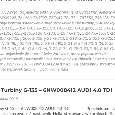
,
6NW009420
,
6NW009483
,
6NW009543
,
6NW009550
,
6NW009
NW009228
,
761963
,
763797
,
767649
,
781751
,
787556
,
798128
,
79
błąd kontroli doładowania
,
błąd sterownika turbo turbiny
,
brak reakcj
a
,
G-001
,
G-004
,
G-01
,
G-013
,
G-014
,
G-015
,
G-02
,
g-09
,
G-103
,
G-1
G-125
,
g-13
,
g-135
,
g-136
,
G-138
,
G-139
,
G-145
,
G-149
,
G-167
,
G-1
202
,
G-203
,
g-206
,
G-208
,
g-21
,
G-211
,
G-219
,
G-22
,
G-221
,
G-222
,
277
,
G-28
,
g-282
,
G-285
,
G-29
,
G-290
,
G-31
,
G-32
,
G-33
,
G-34
,
G-35
,
-54
,
G-61
,
G-62
,
G-64
,
G-66
,
G-72
,
G-74
,
G-79
,
G-83
,
G-84
,
G-88
,
G-
awa
,
pojawienie się kontroli świec żarowych
,
praca pojazdu w trybie
st sterownik / nastawnik Hella stosowany w turbinach Garrett o num
ik Turbiny G-136 – 6NW008412 AUDI 4.0 TDI
,
szarpanie
,
uszkodzon
suty sterownik turbiny
Dodaj komentarz
 Turbiny G-135 – 6NW008412 AUDI 4.0 TDI
udnia 2019
rbiny G-135 – 6NW008412 AUDI 4.0 TDI Przedmiotem n
 jest sterownik / nastawnik Hella stosowany w turbinach Ga