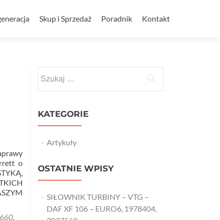
eneracja
Skup i Sprzedaż
Poradnik
Kontakt
Szukaj:
KATEGORIE
Artykuły
aprawy
rrett o
OSTATNIE WPISY
STYKĄ,
TKICH
ASZYM
SIŁOWNIK TURBINY – VTG –
DAF XF 106 – EURO6, 1978404,
660
,