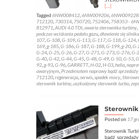
Read
[…]
more
Tagged
6NW008412
,
6NW009206
,
6NW009228
about
712120
,
730314
,
750720
,
752406
,
758353 - 6
Sterownik
812971
,
AUDI 4.0 TDI
,
awaria sterownika turbiny
,
Turbiny
podczas wciskania pedału gazu
,
dławienie się silnik
G-
107
,
G-108
,
G-109
,
G-113
,
G-117
,
G-118
,
G-124
,
136
169
,
g-185
,
G-186
,
G-187
,
G-188
,
G-199
,
g-20
,
G-
–
G-24
,
G-25
,
G-26
,
G-27
,
G-271
,
G-273
,
G-276
,
G-
6NW008412
G-40
,
G-42
,
G-44
,
G-45
,
G-48
,
G-49
,
G-50
,
G-53
,
G
AUDI
92
,
g-93
,
G-96
,
GARRETT
,
H-02
,
H-03
,
hella
,
napr
4.0
awaryjnym
,
Przedmiotem naprawy bądź sprzedaży je
TDI
712120
,
regeneracja
,
serwis
,
spadek mocy
,
Sterown
sterownik turbiny
,
uszkodzony sterownik turbo
,
zep
Sterownik
Posted on
17 gr
Sterownik Tu
bądź sprzedaży