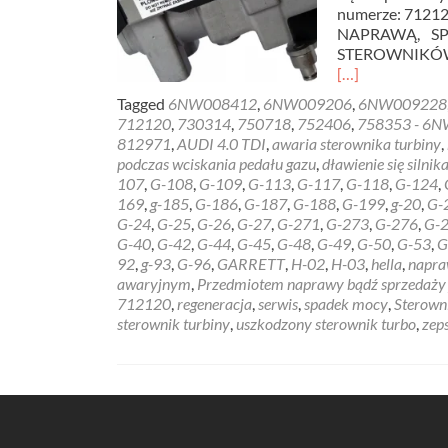
numerze: 7121
NAPRAWĄ, S
STEROWNIKÓW
Read
[…]
more
Tagged
6NW008412
,
6NW009206
,
6NW009228
about
712120
,
730314
,
750718
,
752406
,
758353 - 6
Sterownik
812971
,
AUDI 4.0 TDI
,
awaria sterownika turbiny
,
Turbiny
podczas wciskania pedału gazu
,
dławienie się silnik
G-
107
,
G-108
,
G-109
,
G-113
,
G-117
,
G-118
,
G-124
,
135
169
,
g-185
,
G-186
,
G-187
,
G-188
,
G-199
,
g-20
,
G-
–
G-24
,
G-25
,
G-26
,
G-27
,
G-271
,
G-273
,
G-276
,
G-
6NW008412
G-40
,
G-42
,
G-44
,
G-45
,
G-48
,
G-49
,
G-50
,
G-53
,
G
AUDI
92
,
g-93
,
G-96
,
GARRETT
,
H-02
,
H-03
,
hella
,
napr
4.0
awaryjnym
,
Przedmiotem naprawy bądź sprzedaży je
TDI
712120
,
regeneracja
,
serwis
,
spadek mocy
,
Sterown
sterownik turbiny
,
uszkodzony sterownik turbo
,
zep