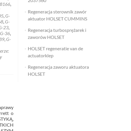
2037560
8166
,
i
Regeneracja sterownik zawór
05
,
G-
aktuator HOLSET CUMMINS
68
,
G-
G-23
,
Regeneracja turbosprężarek i
G-36
,
zaworów HOLSET
89
,
G-
HOLSET regeneratie van de
erze:
actuatorklep
y
Regeneracja zaworu aktuatora
HOLSET
aprawy
rrett o
STYKĄ,
TKICH
ASZYM