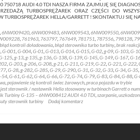
20 750718 AUDI 4.0 TDI NASZA FIRMA ZAJMUJĘ SIĘ DIAGNO
PRZEDAŻĄ TURBOSPRĘŻAREK ORAZ CZĘŚCI DO WSZYS
 TURBOSPRĘŻAREK HELLA/GARRETT ! SKONTAKTUJ SIĘ N
,
6NW009420
,
6NW009483
,
6NW009543
,
6NW009550
,
6NW009
NW009228
,
761963
,
763797
,
767649
,
781751
,
787556
,
798128
,
79
błąd kontroli doładowania
,
błąd sterownika turbo turbiny
,
brak reakcj
a
,
G-001
,
G-004
,
G-01
,
G-013
,
G-014
,
G-015
,
G-02
,
g-09
,
G-103
,
G-1
G-125
,
g-13
,
g-135
,
g-136
,
G-138
,
G-139
,
G-145
,
G-149
,
G-167
,
G-1
202
,
G-203
,
g-206
,
G-208
,
g-21
,
G-211
,
G-219
,
G-22
,
G-221
,
G-222
,
277
,
G-28
,
g-282
,
G-285
,
G-29
,
G-290
,
G-31
,
G-32
,
G-33
,
G-34
,
G-35
,
-54
,
G-61
,
G-62
,
G-64
,
G-66
,
G-72
,
G-74
,
G-79
,
G-83
,
G-84
,
G-88
,
G-
awa
,
pojawienie się kontroli świec żarowych
,
praca pojazdu w trybie
st sterownik / nastawnik Hella stosowany w turbinach Garrett o num
ik Turbiny G-135 – 6NW008412 AUDI 4.0 TDI
,
szarpanie
,
uszkodzon
suty sterownik turbiny
Dodaj komentarz