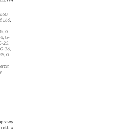
660
,
8166
,
i
05
,
G-
68
,
G-
G-23
,
G-36
,
89
,
G-
erze:
y
aprawy
rrett o