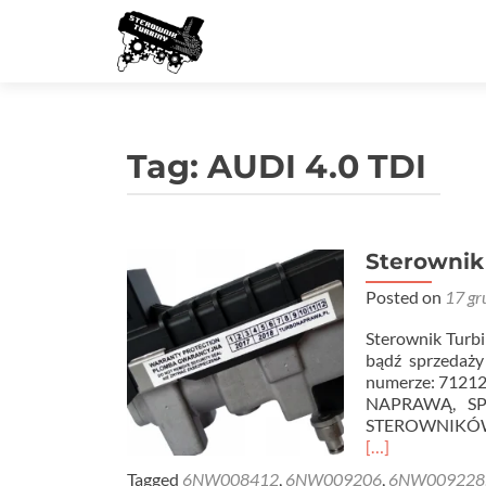
Tag:
AUDI 4.0 TDI
Sterownik
Posted on
17 gr
Sterownik Tu
bądź sprzedaży
numerze: 7121
NAPRAWĄ, S
STEROWNIKÓW
Read
[…]
more
Tagged
6NW008412
,
6NW009206
,
6NW009228