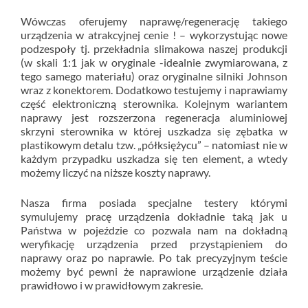
Wówczas oferujemy naprawę/regenerację takiego
urządzenia w atrakcyjnej cenie ! – wykorzystując nowe
podzespoły tj. przekładnia slimakowa naszej produkcji
(w skali 1:1 jak w oryginale -idealnie zwymiarowana, z
tego samego materiału) oraz oryginalne silniki Johnson
wraz z konektorem. Dodatkowo testujemy i naprawiamy
część elektroniczną sterownika. Kolejnym wariantem
naprawy jest rozszerzona regeneracja aluminiowej
skrzyni sterownika w której uszkadza się zębatka w
plastikowym detalu tzw. „półksiężycu” – natomiast nie w
każdym przypadku uszkadza się ten element, a wtedy
możemy liczyć na niższe koszty naprawy.
Nasza firma posiada specjalne testery którymi
symulujemy pracę urządzenia dokładnie taką jak u
Państwa w pojeździe co pozwala nam na dokładną
weryfikację urządzenia przed przystąpieniem do
naprawy oraz po naprawie. Po tak precyzyjnym teście
możemy być pewni że naprawione urządzenie działa
prawidłowo i w prawidłowym zakresie.