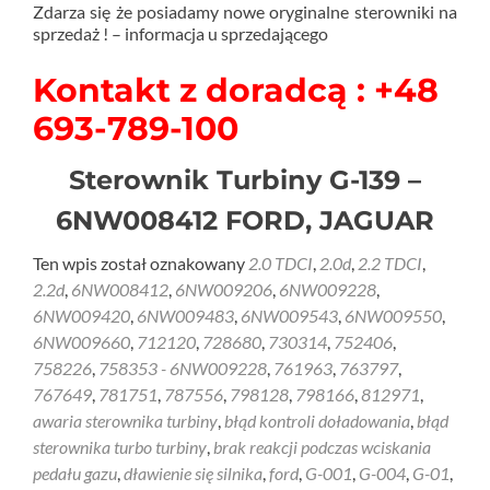
Zdarza się że posiadamy nowe oryginalne sterowniki na
sprzedaż ! – informacja u sprzedającego
Kontakt z doradcą : +48
693-789-100
Sterownik Turbiny G-139 –
6NW008412 FORD, JAGUAR
Ten wpis został oznakowany
2.0 TDCI
,
2.0d
,
2.2 TDCI
,
2.2d
,
6NW008412
,
6NW009206
,
6NW009228
,
6NW009420
,
6NW009483
,
6NW009543
,
6NW009550
,
6NW009660
,
712120
,
728680
,
730314
,
752406
,
758226
,
758353 - 6NW009228
,
761963
,
763797
,
767649
,
781751
,
787556
,
798128
,
798166
,
812971
,
awaria sterownika turbiny
,
błąd kontroli doładowania
,
błąd
sterownika turbo turbiny
,
brak reakcji podczas wciskania
pedału gazu
,
dławienie się silnika
,
ford
,
G-001
,
G-004
,
G-01
,