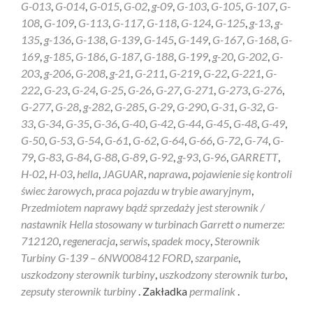
G-013
,
G-014
,
G-015
,
G-02
,
g-09
,
G-103
,
G-105
,
G-107
,
G-
108
,
G-109
,
G-113
,
G-117
,
G-118
,
G-124
,
G-125
,
g-13
,
g-
135
,
g-136
,
G-138
,
G-139
,
G-145
,
G-149
,
G-167
,
G-168
,
G-
169
,
g-185
,
G-186
,
G-187
,
G-188
,
G-199
,
g-20
,
G-202
,
G-
203
,
g-206
,
G-208
,
g-21
,
G-211
,
G-219
,
G-22
,
G-221
,
G-
222
,
G-23
,
G-24
,
G-25
,
G-26
,
G-27
,
G-271
,
G-273
,
G-276
,
G-277
,
G-28
,
g-282
,
G-285
,
G-29
,
G-290
,
G-31
,
G-32
,
G-
33
,
G-34
,
G-35
,
G-36
,
G-40
,
G-42
,
G-44
,
G-45
,
G-48
,
G-49
,
G-50
,
G-53
,
G-54
,
G-61
,
G-62
,
G-64
,
G-66
,
G-72
,
G-74
,
G-
79
,
G-83
,
G-84
,
G-88
,
G-89
,
G-92
,
g-93
,
G-96
,
GARRETT
,
H-02
,
H-03
,
hella
,
JAGUAR
,
naprawa
,
pojawienie się kontroli
świec żarowych
,
praca pojazdu w trybie awaryjnym
,
Przedmiotem naprawy bądź sprzedaży jest sterownik /
nastawnik Hella stosowany w turbinach Garrett o numerze:
712120
,
regeneracja
,
serwis
,
spadek mocy
,
Sterownik
Turbiny G-139 – 6NW008412 FORD
,
szarpanie
,
uszkodzony sterownik turbiny
,
uszkodzony sterownik turbo
,
zepsuty sterownik turbiny
. Zakładka
permalink
.