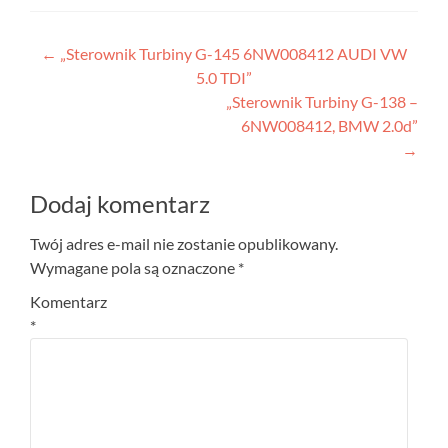
Nawigacja
←
„Sterownik Turbiny G-145 6NW008412 AUDI VW
5.0 TDI”
wpisu
„Sterownik Turbiny G-138 –
6NW008412, BMW 2.0d”
→
Dodaj komentarz
Twój adres e-mail nie zostanie opublikowany.
Wymagane pola są oznaczone
*
Komentarz
*