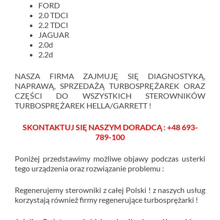
FORD
2.0 TDCI
2.2 TDCI
JAGUAR
2.0d
2.2d
NASZA FIRMA ZAJMUJĘ SIĘ DIAGNOSTYKĄ,
NAPRAWĄ, SPRZEDAŻĄ TURBOSPRĘŻAREK ORAZ
CZĘŚCI DO WSZYSTKICH STEROWNIKÓW
TURBOSPRĘŻAREK HELLA/GARRETT !
SKONTAKTUJ SIĘ NASZYM DORADCĄ : +48 693-
789-100
Poniżej przedstawimy możliwe objawy podczas usterki
tego urządzenia oraz rozwiązanie problemu :
Regenerujemy sterowniki z całej Polski ! z naszych usług
korzystają również firmy regenerujące turbosprężarki !