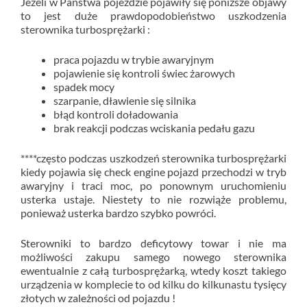
Jeżeli w Państwa pojeździe pojawiły się poniższe objawy
to jest duże prawdopodobieństwo uszkodzenia
sterownika turbosprężarki :
praca pojazdu w trybie awaryjnym
pojawienie się kontroli świec żarowych
spadek mocy
szarpanie, dławienie się silnika
błąd kontroli doładowania
brak reakcji podczas wciskania pedału gazu
****często podczas uszkodzeń sterownika turbosprężarki
kiedy pojawia się check engine pojazd przechodzi w tryb
awaryjny i traci moc, po ponownym uruchomieniu
usterka ustaje. Niestety to nie rozwiąże problemu,
ponieważ usterka bardzo szybko powróci.
Sterowniki to bardzo deficytowy towar i nie ma
możliwości zakupu samego nowego sterownika
ewentualnie z całą turbosprężarką, wtedy koszt takiego
urządzenia w komplecie to od kilku do kilkunastu tysięcy
złotych w zależności od pojazdu !