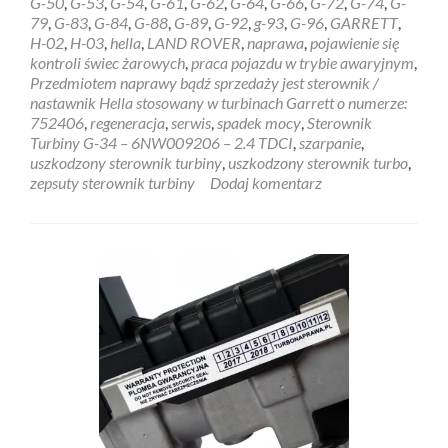
G-50
,
G-53
,
G-54
,
G-61
,
G-62
,
G-64
,
G-66
,
G-72
,
G-74
,
G-
79
,
G-83
,
G-84
,
G-88
,
G-89
,
G-92
,
g-93
,
G-96
,
GARRETT
,
H-02
,
H-03
,
hella
,
LAND ROVER
,
naprawa
,
pojawienie się
kontroli świec żarowych
,
praca pojazdu w trybie awaryjnym
,
Przedmiotem naprawy bądź sprzedaży jest sterownik /
nastawnik Hella stosowany w turbinach Garrett o numerze:
752406
,
regeneracja
,
serwis
,
spadek mocy
,
Sterownik
Turbiny G-34 – 6NW009206 – 2.4 TDCI
,
szarpanie
,
uszkodzony sterownik turbiny
,
uszkodzony sterownik turbo
,
zepsuty sterownik turbiny
Dodaj komentarz