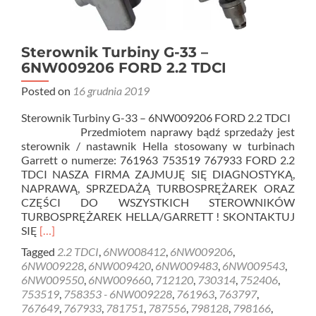
Sterownik Turbiny G-33 –
6NW009206 FORD 2.2 TDCI
Posted on
16 grudnia 2019
Sterownik Turbiny G-33 – 6NW009206 FORD 2.2 TDCI
Przedmiotem naprawy bądź sprzedaży jest
sterownik / nastawnik Hella stosowany w turbinach
Garrett o numerze: 761963 753519 767933 FORD 2.2
TDCI NASZA FIRMA ZAJMUJĘ SIĘ DIAGNOSTYKĄ,
NAPRAWĄ, SPRZEDAŻĄ TURBOSPRĘŻAREK ORAZ
CZĘŚCI DO WSZYSTKICH STEROWNIKÓW
TURBOSPRĘŻAREK HELLA/GARRETT ! SKONTAKTUJ
Read
SIĘ
[…]
more
Tagged
2.2 TDCI
,
6NW008412
,
6NW009206
,
about
6NW009228
,
6NW009420
,
6NW009483
,
6NW009543
,
Sterownik
6NW009550
,
6NW009660
,
712120
,
730314
,
752406
,
Turbiny
753519
,
758353 - 6NW009228
,
761963
,
763797
,
G-
767649
,
767933
,
781751
,
787556
,
798128
,
798166
,
33