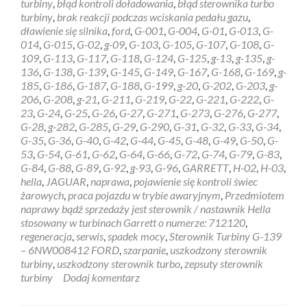
turbiny
,
błąd kontroli doładowania
,
błąd sterownika turbo
FOR
turbiny
,
brak reakcji podczas wciskania pedału gazu
,
JA
dławienie się silnika
,
ford
,
G-001
,
G-004
,
G-01
,
G-013
,
G-
014
,
G-015
,
G-02
,
g-09
,
G-103
,
G-105
,
G-107
,
G-108
,
G-
109
,
G-113
,
G-117
,
G-118
,
G-124
,
G-125
,
g-13
,
g-135
,
g-
136
,
G-138
,
G-139
,
G-145
,
G-149
,
G-167
,
G-168
,
G-169
,
g-
185
,
G-186
,
G-187
,
G-188
,
G-199
,
g-20
,
G-202
,
G-203
,
g-
206
,
G-208
,
g-21
,
G-211
,
G-219
,
G-22
,
G-221
,
G-222
,
G-
23
,
G-24
,
G-25
,
G-26
,
G-27
,
G-271
,
G-273
,
G-276
,
G-277
,
G-28
,
g-282
,
G-285
,
G-29
,
G-290
,
G-31
,
G-32
,
G-33
,
G-34
,
G-35
,
G-36
,
G-40
,
G-42
,
G-44
,
G-45
,
G-48
,
G-49
,
G-50
,
G-
53
,
G-54
,
G-61
,
G-62
,
G-64
,
G-66
,
G-72
,
G-74
,
G-79
,
G-83
,
G-84
,
G-88
,
G-89
,
G-92
,
g-93
,
G-96
,
GARRETT
,
H-02
,
H-03
,
hella
,
JAGUAR
,
naprawa
,
pojawienie się kontroli świec
żarowych
,
praca pojazdu w trybie awaryjnym
,
Przedmiotem
naprawy bądź sprzedaży jest sterownik / nastawnik Hella
stosowany w turbinach Garrett o numerze: 712120
,
regeneracja
,
serwis
,
spadek mocy
,
Sterownik Turbiny G-139
– 6NW008412 FORD
,
szarpanie
,
uszkodzony sterownik
turbiny
,
uszkodzony sterownik turbo
,
zepsuty sterownik
turbiny
Dodaj komentarz