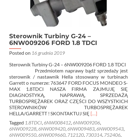
Sterownik Turbiny G-24 –
6NW009206 FORD 1.8 TDCI
Posted on
16 grudnia 2019
Sterownik Turbiny G-24 – 6NW009206 FORD 1.8 TDCI
Przedmiotem naprawy bądź sprzedaży jest
sterownik / nastawnik Hella stosowany w turbinach
Garrett o numerze: 763647 FORD FOCUS MONDEO S-
MAX 1.8TDCI NASZA FIRMA ZAJMUJĘ SIĘ
DIAGNOSTYKĄ, NAPRAWĄ, SPRZEDAŻĄ
TURBOSPRĘŻAREK ORAZ CZĘŚCI DO WSZYSTKICH
STEROWNIKÓW TURBOSPRĘŻAREK
Read
HELLA/GARRETT ! SKONTAKTUJ SIĘ
[…]
more
Tagged
1.8TDCI
,
6NW008412
,
6NW009206
,
about
6NW009228
,
6NW009420
,
6NW009483
,
6NW009543
,
Sterownik
6NW009550
,
6NW009660
,
712120
,
730314
,
752406
,