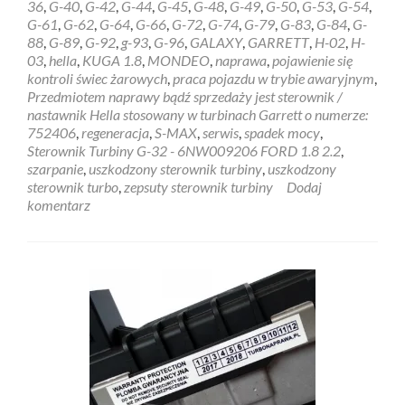
36
,
G-40
,
G-42
,
G-44
,
G-45
,
G-48
,
G-49
,
G-50
,
G-53
,
G-54
,
G-61
,
G-62
,
G-64
,
G-66
,
G-72
,
G-74
,
G-79
,
G-83
,
G-84
,
G-
88
,
G-89
,
G-92
,
g-93
,
G-96
,
GALAXY
,
GARRETT
,
H-02
,
H-
03
,
hella
,
KUGA 1.8
,
MONDEO
,
naprawa
,
pojawienie się
kontroli świec żarowych
,
praca pojazdu w trybie awaryjnym
,
Przedmiotem naprawy bądź sprzedaży jest sterownik /
nastawnik Hella stosowany w turbinach Garrett o numerze:
752406
,
regeneracja
,
S-MAX
,
serwis
,
spadek mocy
,
Sterownik Turbiny G-32 - 6NW009206 FORD 1.8 2.2
,
szarpanie
,
uszkodzony sterownik turbiny
,
uszkodzony
sterownik turbo
,
zepsuty sterownik turbiny
Dodaj
komentarz