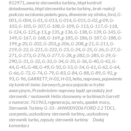
812971
,
awaria sterownika turbiny
,
błąd kontroli
–
doładowania
,
błąd sterownika turbo turbiny
,
brak reakcji
6NW009206
podczas wciskania pedału gazu
,
dławienie się silnika
,
ford
,
G-
FORD
001
,
G-004
,
G-01
,
G-013
,
G-014
,
G-015
,
G-02
,
g-09
,
G-
2.2
103
,
G-105
,
G-107
,
G-108
,
G-109
,
G-113
,
G-117
,
G-118
,
TDCI
G-124
,
G-125
,
g-13
,
g-135
,
g-136
,
G-138
,
G-139
,
G-145
,
G-
149
,
G-167
,
G-168
,
G-169
,
g-185
,
G-186
,
G-187
,
G-188
,
G-
199
,
g-20
,
G-202
,
G-203
,
g-206
,
G-208
,
g-21
,
G-211
,
G-
219
,
G-22
,
G-221
,
G-222
,
G-23
,
G-24
,
G-25
,
G-26
,
G-27
,
G-
271
,
G-273
,
G-276
,
G-277
,
G-28
,
g-282
,
G-285
,
G-29
,
G-
290
,
G-31
,
G-32
,
G-33
,
G-34
,
G-35
,
G-36
,
G-40
,
G-42
,
G-
44
,
G-45
,
G-48
,
G-49
,
G-50
,
G-53
,
G-54
,
G-61
,
G-62
,
G-64
,
G-66
,
G-72
,
G-74
,
G-79
,
G-83
,
G-84
,
G-88
,
G-89
,
G-92
,
g-
93
,
G-96
,
GARRETT
,
H-02
,
H-03
,
hella
,
naprawa
,
pojawienie
się kontroli świec żarowych
,
praca pojazdu w trybie
awaryjnym
,
Przedmiotem naprawy bądź sprzedaży jest
sterownik / nastawnik Hella stosowany w turbinach Garrett
o numerze: 761963
,
regeneracja
,
serwis
,
spadek mocy
,
Sterownik Turbiny G-33 - 6NW009206 FORD 2.2 TDCI
,
szarpanie
,
uszkodzony sterownik turbiny
,
uszkodzony
sterownik turbo
,
zepsuty sterownik turbiny
Dodaj
komentarz