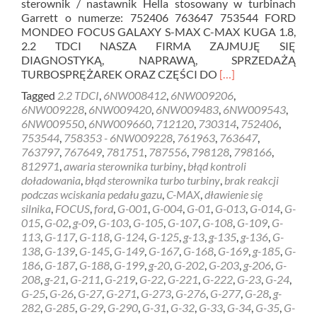
sterownik / nastawnik Hella stosowany w turbinach
Garrett o numerze: 752406 763647 753544 FORD
MONDEO FOCUS GALAXY S-MAX C-MAX KUGA 1.8,
2.2 TDCI NASZA FIRMA ZAJMUJĘ SIĘ
DIAGNOSTYKĄ, NAPRAWĄ, SPRZEDAŻĄ
Read
TURBOSPRĘŻAREK ORAZ CZĘŚCI DO
[…]
more
Tagged
2.2 TDCI
,
6NW008412
,
6NW009206
,
about
6NW009228
,
6NW009420
,
6NW009483
,
6NW009543
,
Sterownik
6NW009550
,
6NW009660
,
712120
,
730314
,
752406
,
Turbiny
753544
,
758353 - 6NW009228
,
761963
,
763647
,
G-
763797
,
767649
,
781751
,
787556
,
798128
,
798166
,
32
812971
,
awaria sterownika turbiny
,
błąd kontroli
–
doładowania
,
błąd sterownika turbo turbiny
,
brak reakcji
6NW009206
podczas wciskania pedału gazu
,
C-MAX
,
dławienie się
FORD
silnika
,
FOCUS
,
ford
,
G-001
,
G-004
,
G-01
,
G-013
,
G-014
,
G-
1.8
015
,
G-02
,
g-09
,
G-103
,
G-105
,
G-107
,
G-108
,
G-109
,
G-
2.2
113
,
G-117
,
G-118
,
G-124
,
G-125
,
g-13
,
g-135
,
g-136
,
G-
138
,
G-139
,
G-145
,
G-149
,
G-167
,
G-168
,
G-169
,
g-185
,
G-
186
,
G-187
,
G-188
,
G-199
,
g-20
,
G-202
,
G-203
,
g-206
,
G-
208
,
g-21
,
G-211
,
G-219
,
G-22
,
G-221
,
G-222
,
G-23
,
G-24
,
G-25
,
G-26
,
G-27
,
G-271
,
G-273
,
G-276
,
G-277
,
G-28
,
g-
282
,
G-285
,
G-29
,
G-290
,
G-31
,
G-32
,
G-33
,
G-34
,
G-35
,
G-