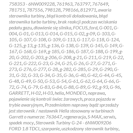
Turbiny
758353 - 6NW009228
,
761963
,
763797
,
767649
,
G-
781751
,
787556
,
798128
,
798166
,
812971
,
awaria
24
sterownika turbiny
,
błąd kontroli doładowania
,
błąd
–
sterownika turbo turbiny
,
brak reakcji podczas wciskania
6NW009206
pedału gazu
,
dławienie się silnika
,
FOCUS
,
ford
,
G-001
,
G-
FORD
004
,
G-01
,
G-013
,
G-014
,
G-015
,
G-02
,
g-09
,
G-103
,
G-
1.8
105
,
G-107
,
G-108
,
G-109
,
G-113
,
G-117
,
G-118
,
G-124
,
TDCI
G-125
,
g-13
,
g-135
,
g-136
,
G-138
,
G-139
,
G-145
,
G-149
,
G-
167
,
G-168
,
G-169
,
g-185
,
G-186
,
G-187
,
G-188
,
G-199
,
g-
20
,
G-202
,
G-203
,
g-206
,
G-208
,
g-21
,
G-211
,
G-219
,
G-22
,
G-221
,
G-222
,
G-23
,
G-24
,
G-25
,
G-26
,
G-27
,
G-271
,
G-
273
,
G-276
,
G-277
,
G-28
,
g-282
,
G-285
,
G-29
,
G-290
,
G-
31
,
G-32
,
G-33
,
G-34
,
G-35
,
G-36
,
G-40
,
G-42
,
G-44
,
G-45
,
G-48
,
G-49
,
G-50
,
G-53
,
G-54
,
G-61
,
G-62
,
G-64
,
G-66
,
G-
72
,
G-74
,
G-79
,
G-83
,
G-84
,
G-88
,
G-89
,
G-92
,
g-93
,
G-96
,
GARRETT
,
H-02
,
H-03
,
hella
,
MONDEO
,
naprawa
,
pojawienie się kontroli świec żarowych
,
praca pojazdu w
trybie awaryjnym
,
Przedmiotem naprawy bądź sprzedaży
jest sterownik / nastawnik Hella stosowany w turbinach
Garrett o numerze: 763647
,
regeneracja
,
S-MAX
,
serwis
,
spadek mocy
,
Sterownik Turbiny G-24 - 6NW009206
FORD 1.8 TDCI
,
szarpanie
,
uszkodzony sterownik turbiny
,