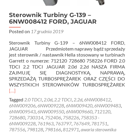
Sterownik Turbiny G-139 –
6NW008412 FORD, JAGUAR
Posted on
17 grudnia 2019
Sterownik Turbiny G-139 – 6NW008412 FORD,
JAGUAR Przedmiotem naprawy bądź sprzedaży
jest sterownik / nastawnik Hella stosowany w turbinach
Garrett o numerze: 712120 728680 758226 FORD 2.0
TDCI 2.2 TDCI JAGUAR 2.0d 2.2d NASZA FIRMA
ZAJMUJĘ SIĘ DIAGNOSTYKĄ, NAPRAWĄ,
SPRZEDAŻĄ TURBOSPRĘŻAREK ORAZ CZĘŚCI DO
Rea
WSZYSTKICH STEROWNIKÓW TURBOSPRĘŻAREK
mor
[…]
abo
Tagged
2.0 TDCI
,
2.0d
,
2.2 TDCI
,
2.2d
,
6NW008412
,
Ste
6NW009206
,
6NW009228
,
6NW009420
,
6NW009483
,
Turb
6NW009543
,
6NW009550
,
6NW009660
,
712120
,
G-
728680
,
730314
,
752406
,
758226
,
758353 -
139
6NW009228
,
761963
,
763797
,
767649
,
781751
,
–
787556
,
798128
,
798166
,
812971
,
awaria sterownika
6NW