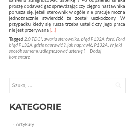
proszę dodawać gaz sprawdzając czy cięgno nastawnika
porusza się, jeżeli sterownik w ogóle nie pracuje można
jednoznacznie stwierdzić że został uszkodzony. W
przypadku kiedy się rusza trzeba ustalić czy jego praca
Read
nie jest przerywana
[…]
more
Tagged
2.0 TDCI
,
awaria sterownika
,
błąd P132A
,
ford
,
Ford
about
błąd P132A
,
gdzie naprawić ?
,
jak naprawić
,
P132A
,
W jaki
Ford
sposób samemu zdiagnozować usterkę ?
Dodaj
błąd
komentarz
P132A
–
awaria
sterownika
Szukaj:
turbo
KATEGORIE
Artykuły