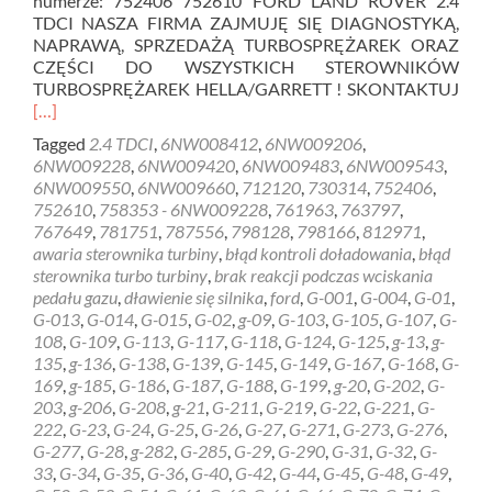
numerze: 752406 752610 FORD LAND ROVER 2.4
TDCI NASZA FIRMA ZAJMUJĘ SIĘ DIAGNOSTYKĄ,
NAPRAWĄ, SPRZEDAŻĄ TURBOSPRĘŻAREK ORAZ
CZĘŚCI DO WSZYSTKICH STEROWNIKÓW
Rea
TURBOSPRĘŻAREK HELLA/GARRETT ! SKONTAKTUJ
mor
[…]
abo
Tagged
2.4 TDCI
,
6NW008412
,
6NW009206
,
Ste
6NW009228
,
6NW009420
,
6NW009483
,
6NW009543
,
Turb
6NW009550
,
6NW009660
,
712120
,
730314
,
752406
,
G-
752610
,
758353 - 6NW009228
,
761963
,
763797
,
34
767649
,
781751
,
787556
,
798128
,
798166
,
812971
,
–
awaria sterownika turbiny
,
błąd kontroli doładowania
,
błąd
6NW
sterownika turbo turbiny
,
brak reakcji podczas wciskania
–
pedału gazu
,
dławienie się silnika
,
ford
,
G-001
,
G-004
,
G-01
,
2.4
G-013
,
G-014
,
G-015
,
G-02
,
g-09
,
G-103
,
G-105
,
G-107
,
G-
TDC
108
,
G-109
,
G-113
,
G-117
,
G-118
,
G-124
,
G-125
,
g-13
,
g-
135
,
g-136
,
G-138
,
G-139
,
G-145
,
G-149
,
G-167
,
G-168
,
G-
169
,
g-185
,
G-186
,
G-187
,
G-188
,
G-199
,
g-20
,
G-202
,
G-
203
,
g-206
,
G-208
,
g-21
,
G-211
,
G-219
,
G-22
,
G-221
,
G-
222
,
G-23
,
G-24
,
G-25
,
G-26
,
G-27
,
G-271
,
G-273
,
G-276
,
G-277
,
G-28
,
g-282
,
G-285
,
G-29
,
G-290
,
G-31
,
G-32
,
G-
33
,
G-34
,
G-35
,
G-36
,
G-40
,
G-42
,
G-44
,
G-45
,
G-48
,
G-49
,