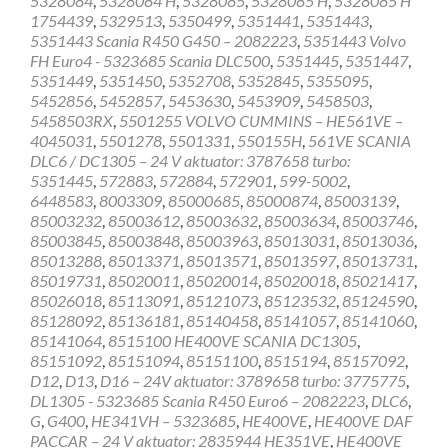
5328084
,
5328084 H
,
5328085
,
5328085 H
,
5328085 H
1754439
,
5329513
,
5350499
,
5351441
,
5351443
,
5351443 Scania R450 G450 – 2082223
,
5351443 Volvo
FH Euro4 - 5323685 Scania DLC500
,
5351445
,
5351447
,
5351449
,
5351450
,
5352708
,
5352845
,
5355095
,
5452856
,
5452857
,
5453630
,
5453909
,
5458503
,
5458503RX
,
5501255 VOLVO CUMMINS – HE561VE –
4045031
,
5501278
,
5501331
,
550155H
,
561VE SCANIA
DLC6 / DC1305 – 24 V aktuator: 3787658 turbo:
5351445
,
572883
,
572884
,
572901
,
599-5002
,
6448583
,
8003309
,
85000685
,
85000874
,
85003139
,
85003232
,
85003612
,
85003632
,
85003634
,
85003746
,
85003845
,
85003848
,
85003963
,
85013031
,
85013036
,
85013288
,
85013371
,
85013571
,
85013597
,
85013731
,
85019731
,
85020011
,
85020014
,
85020018
,
85021417
,
85026018
,
85113091
,
85121073
,
85123532
,
85124590
,
85128092
,
85136181
,
85140458
,
85141057
,
85141060
,
85141064
,
8515100 HE400VE SCANIA DC1305
,
85151092
,
85151094
,
85151100
,
8515194
,
85157092
,
D12
,
D13
,
D16 – 24V aktuator: 3789658 turbo: 3775775
,
DL1305 - 5323685 Scania R450 Euro6 – 2082223
,
DLC6
,
G
,
G400
,
HE341VH – 5323685
,
HE400VE
,
HE400VE DAF
PACCAR – 24 V aktuator: 2835944 HE351VE
,
HE400VE