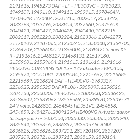
2191616
,
1945273 DAF – LF – HE300VG – 3783023
,
1949109
,
1949110
,
1949113
,
1959915
,
1978404N
,
1978404R 1978404
,
2001910
,
2002017
,
2033792
,
2033793
,
2033796
,
2033804
,
2037560
,
2037560R
,
2040423
,
2040427
,
2040428
,
2040430
,
2082215
,
2082219
,
2082223
,
2082224
,
21023366
,
21042277
,
21178109
,
21187866
,
21238245
,
21358880
,
21364706
,
21364709
,
21366000
,
21366004
,
21398421 Scania XPi
R - 2191616
,
21468127
,
21468131
,
21517180
,
21559601
,
21559604
,
2191615
,
2191616
,
2191616
HE500VG CUMMINS ISX 15 – 12V aktuator: 4045108
,
2195574
,
22001081
,
22001084
,
22215682
,
22215685
,
22215689
,
2238824 DAF – HE400VG -3783327
,
2256525
,
2256525 DAF XF106 - 5355095
,
2256526
,
2284738
,
22880306 HE400VG
,
22880308
,
23536422
,
23536802
,
23539062
,
23539569
,
23539570
,
23539571
,
24 V volts
,
2428820
,
2454845 HE351VE
,
2454858
,
2454859
,
2484276
,
28091294 HE400VG Aktuator zawór
turbosprężarki – 2037560
,
2835830
,
2835866
,
2835940
,
2835944
,
2836356
,
2836357
,
2836357 SCANIA
,
2836825
,
2836826
,
2837201
,
2837201RX
,
2837207
,
2837209
,
2837216
,
2837217
,
2838153
,
2838154
,