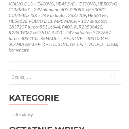
VOLVO D13
,
HE400VG
,
HE451VE
,
HE500VG
,
HE500VG
CUMMINS – 24V aktautor: 4034290RX
,
HE500VG
CUMMINS ISX – 24V aktuator: 2837209
,
HE561VE
,
HE561VE VOLVO D11
,
MP8 MACK – 12V aktuator:
2837207 turbo: 85116644
,
P400
,
R
,
R23536422
,
R23539062 HE351V
,
R400 – 24V aktuator: 3787657
turbo: 4034135
,
RENAULT – HE551VE – 4031004H
,
SCANIA seria XPi R – HE531VE
,
serie P
,
T
,
VOLVO
Dodaj
komentarz
Szukaj:
KATEGORIE
Artykuły