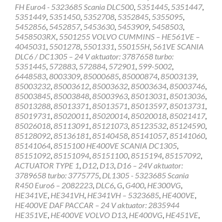
FH Euro4 - 5323685 Scania DLC500
,
5351445
,
5351447
,
5351449
,
5351450
,
5352708
,
5352845
,
5355095
,
5452856
,
5452857
,
5453630
,
5453909
,
5458503
,
5458503RX
,
5501255 VOLVO CUMMINS – HE561VE –
4045031
,
5501278
,
5501331
,
550155H
,
561VE SCANIA
DLC6 / DC1305 – 24 V aktuator: 3787658 turbo:
5351445
,
572883
,
572884
,
572901
,
599-5002
,
6448583
,
8003309
,
85000685
,
85000874
,
85003139
,
85003232
,
85003612
,
85003632
,
85003634
,
85003746
,
85003845
,
85003848
,
85003963
,
85013031
,
85013036
,
85013288
,
85013371
,
85013571
,
85013597
,
85013731
,
85019731
,
85020011
,
85020014
,
85020018
,
85021417
,
85026018
,
85113091
,
85121073
,
85123532
,
85124590
,
85128092
,
85136181
,
85140458
,
85141057
,
85141060
,
85141064
,
8515100 HE400VE SCANIA DC1305
,
85151092
,
85151094
,
85151100
,
8515194
,
85157092
,
ACTUATOR TYPE 1
,
D12
,
D13
,
D16 – 24V aktuator:
3789658 turbo: 3775775
,
DL1305 - 5323685 Scania
R450 Euro6 – 2082223
,
DLC6
,
G
,
G400
,
HE300VG
,
HE341VE
,
HE341VH
,
HE341VH – 5323685
,
HE400VE
,
HE400VE DAF PACCAR – 24 V aktuator: 2835944
HE351VE
,
HE400VE VOLVO D13
,
HE400VG
,
HE451VE
,