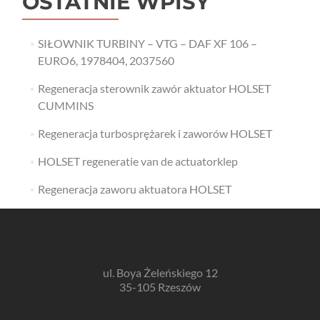
OSTATNIE WPISY
SIŁOWNIK TURBINY – VTG – DAF XF 106 –
EURO6, 1978404, 2037560
Regeneracja sterownik zawór aktuator HOLSET
CUMMINS
Regeneracja turbosprężarek i zaworów HOLSET
HOLSET regeneratie van de actuatorklep
Regeneracja zaworu aktuatora HOLSET
ul. Boya Żeleńskiego 12
35-105 Rzeszów