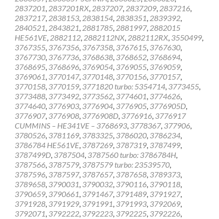
2837201
,
2837201RX
,
2837207
,
2837209
,
2837216
,
2837217
,
2838153
,
2838154
,
2838351
,
2839392
,
2840521
,
2843821
,
2881785
,
2881997
,
2882015
HE561VE
,
2882112
,
2882112NX
,
2882112RX
,
3550499
,
3767355
,
3767356
,
3767358
,
3767615
,
3767630
,
3767730
,
3767736
,
3768638
,
3768652
,
3768694
,
3768695
,
3768696
,
3769054
,
3769055
,
3769059
,
3769061
,
3770147
,
3770148
,
3770156
,
3770157
,
3770158
,
3770159
,
3771820 turbo: 5354714
,
3773455
,
3773488
,
3773492
,
3773562
,
3774601
,
3774626
,
3774640
,
3776903
,
3776904
,
3776905
,
3776905D
,
3776907
,
3776908
,
3776908D
,
3776916
,
3776917
CUMMINS – HE341VE – 3768693
,
3778367
,
377906
,
3780526
,
3781169
,
3783325
,
3786020
,
3786234
,
3786784 HE561VE
,
3787269
,
3787319
,
3787499
,
3787499D
,
3787504
,
3787560 turbo: 3786784H
,
3787566
,
3787579
,
3787579 turbo: 23539570
,
3787596
,
3787597
,
3787657
,
3787658
,
3789373
,
3789658
,
3790031
,
3790032
,
3790116
,
3790118
,
3790659
,
3790661
,
3791467
,
3791489
,
3791927
,
3791928
,
3791929
,
3791991
,
3791993
,
3792069
,
3792071
,
3792222
,
3792223
,
3792225
,
3792226
,