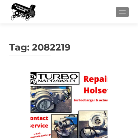
PRZEŁ
Tag:
2082219