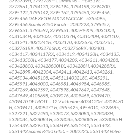
3793739H
,
3793739H CUMMINS – HE451VE –
3773561
,
3794133
,
3794194
,
3794198
,
3794200
,
3795122
,
3795142
,
3795162
,
3795453
,
3795456
,
3795456 DAF XF106 MX13 PACCAR - 5355095
,
3795456 Scania R450 Euro6 – 2082223
,
3795457
,
3796351
,
3798597
,
3799551
,
400 HP-XPI
,
4031004
,
4031034H
,
4031037
,
4031037H
,
4031040H
,
4031107
,
4031241
,
4031241H
,
4032170
,
4032676
,
4032761
,
4032761RX
,
4032766NX
,
4032766RX
,
403401
,
4034117
,
4034117RX
,
4034119
,
4034120H
,
4034135
,
403413500H
,
4034177
,
4034209
,
4034211
,
4034288
,
403428800
,
403428800HX
,
4034288H
,
4034288RX
,
4034289R
,
4042304
,
4042411
,
4042413
,
4043261
,
4045034
,
4045108
,
40451114032180
,
4045291
,
4045991
,
4046000
,
4046981
,
4046984
,
4046985
,
4047269
,
4047597
,
4047598
,
4047647
,
4047648
,
4047649
,
4105698
,
4309076
,
4309469
,
4309470
,
4309470 DETROIT – 12 V aktuator: 4034120H
,
4309470
H
,
4309471
,
4309471 H
,
4955425
,
4956010
,
5323685
,
5327221
,
5327493
,
5328073
,
5328083
,
5328083H
,
5328084
,
5328084 H
,
5328085
,
5328085 H
,
5328085 H
1754439
,
5329513
,
5350499
,
5351441
,
5351443
,
5351443 Scania R450 G450 – 2082223
,
5351443 Volvo