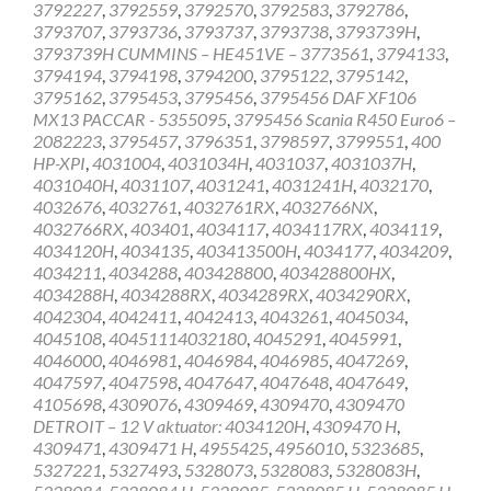
3792227
,
3792559
,
3792570
,
3792583
,
3792786
,
3793707
,
3793736
,
3793737
,
3793738
,
3793739H
,
3793739H CUMMINS – HE451VE – 3773561
,
3794133
,
3794194
,
3794198
,
3794200
,
3795122
,
3795142
,
3795162
,
3795453
,
3795456
,
3795456 DAF XF106
MX13 PACCAR - 5355095
,
3795456 Scania R450 Euro6 –
2082223
,
3795457
,
3796351
,
3798597
,
3799551
,
400
HP-XPI
,
4031004
,
4031034H
,
4031037
,
4031037H
,
4031040H
,
4031107
,
4031241
,
4031241H
,
4032170
,
4032676
,
4032761
,
4032761RX
,
4032766NX
,
4032766RX
,
403401
,
4034117
,
4034117RX
,
4034119
,
4034120H
,
4034135
,
403413500H
,
4034177
,
4034209
,
4034211
,
4034288
,
403428800
,
403428800HX
,
4034288H
,
4034288RX
,
4034289RX
,
4034290RX
,
4042304
,
4042411
,
4042413
,
4043261
,
4045034
,
4045108
,
40451114032180
,
4045291
,
4045991
,
4046000
,
4046981
,
4046984
,
4046985
,
4047269
,
4047597
,
4047598
,
4047647
,
4047648
,
4047649
,
4105698
,
4309076
,
4309469
,
4309470
,
4309470
DETROIT – 12 V aktuator: 4034120H
,
4309470 H
,
4309471
,
4309471 H
,
4955425
,
4956010
,
5323685
,
5327221
,
5327493
,
5328073
,
5328083
,
5328083H
,