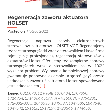
Regeneracja zaworu aktuatora
HOLSET
Posted on
4 lutego 2021
Regeneracja naprawa serwis elektronicznych
sterowników aktuatorów HOLSET VGT Regenerujemy
też całe turbosprężarki wraz z sterownikiem Nasza firma
zajmuję się profesjonalną regeneracją sterowników /
aktuatorów Holset Oferujemy też kompletne naprawy
turbosprężarek wraz z sterownikiem co w 100%
wyklucza problem. Wykonanie kompleksowej naprawy
gwarantuje poprawne działanie urządzeń gdyż często
uszkodzenia zaworu / aktuatora Holset spowodowane
Read
jest uszkodzeniem
[…]
more
Tagged
0810070
,
12 V volts 1978404
,
1707990
,
about
1714964
,
1714964R SCANIA – HE500VG - 3794200
,
Regeneracja
172-032-0075
,
1849535
,
1849537
,
1849539
,
1849540
,
zaworu
1849541
,
191616
,
1919159
,
1920346
,
1944459
,
aktuatora