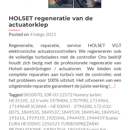
HOLSET regeneratie van de
actuatorklep
Posted on
4 lutego 2021
Regeneratie, reparatie, service HOLSET VGT
elektronische actuatorcontrollers We regenereren ook
de volledige turboladers met de controller Ons bedrijf
houdt zich bezig met de professionele regeneratie van
Holset-aandrijvingen / actuatoren We bieden ook
complete reparaties aan turbo’s met de controller, wat
het probleem voor 100% uitsluit. Het uitvoeren van een
Read
uitgebreide reparatie garandeert de juiste werking
[…]
more
Tagged
0810070
,
10R-03 12572 Numery turbin:
about
HE351VE
,
12 V volts 1978404
,
1707990
,
1714964
,
HOLSET
1714964R SCANIA – HE500VG - 3794200
,
172-032-
regenerati
0075
,
1849535
,
1849537
,
1849539
,
1849540
,
1849541
,
van
191616
,
1919159
,
1920346
,
1944459
,
1944459 Scania
de
EUR6 HE500VG 2256525 TURBOSPRĘŻARKI
actuatork
PRZYKŁADOWE: 4309470 H
,
1944459 Scania Xpi -