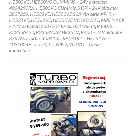
HE500VG
,
HE500VG CUMMINS – 24V aktautor:
4034290RX
,
HE500VG CUMMINS ISX – 24V aktuator:
2837209
,
HE531VE
,
HE551VE SCANIA seria XPi R –
HE531VE
,
HE561VE
,
HE561VE VOLVO D11
,
MP8 MACK
– 12V aktuator: 2837207 turbo: 85116644
,
P400
,
R
,
R23536422
,
R23539062 HE351V
,
R400 – 24V aktuator:
3787657 turbo: 4034135
,
RENAULT – HE551VE –
4031004H
,
serie P
,
T
,
TYPE 2
,
VOLVO
Dodaj
komentarz