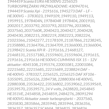
1944459 Scania EUR6 HE500VG 2256525
HOLSET
TURBOSPRĘŻARKI PRZYKŁADOWE: 4309470 H
,
1944459 Scania Xpi - 2191616
,
1945273 DAF – LF –
HE300VG – 3783023
,
1949109
,
1949110
,
1949113
,
1959915
,
1978404N
,
1978404R 1978404
,
2001910
,
2002017
,
2033792
,
2033793
,
2033796
,
2033804
,
2037560
,
2037560R
,
2040423
,
2040427
,
2040428
,
2040430
,
2082215
,
2082219
,
2082223
,
2082224
,
21023366
,
21042277
,
21178109
,
21187866
,
21238245
,
21358880
,
21364706
,
21364709
,
21366000
,
21366004
,
21398421 Scania XPi R - 2191616
,
21468127
,
21468131
,
21517180
,
21559601
,
21559604
,
2191615
,
2191616
,
2191616 HE500VG CUMMINS ISX 15 – 12V
aktuator: 4045108
,
2195574
,
22001081
,
22001084
,
22215682
,
22215685
,
22215689
,
2238824 DAF –
HE400VG -3783327
,
2256525
,
2256525 DAF XF106 -
5355095
,
2256526
,
2284738
,
22880306 HE400VG
,
22880308
,
23536422
,
23536802
,
23539062
,
23539569
,
23539570
,
23539571
,
24 V volts
,
2428820
,
2454845
HE351VE
,
2454858
,
2454859
,
2484276
,
28091294
HE400VG Aktuator zawór turbosprężarki – 2037560
,
2835830
,
2835866
,
2835940
,
2835944
,
2836356
,
2836357
,
2836357 SCANIA
,
2836825
,
2836826
,