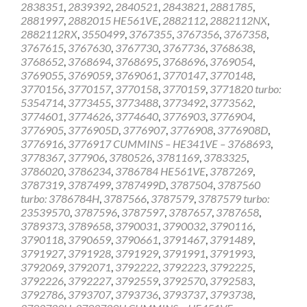
2838351
,
2839392
,
2840521
,
2843821
,
2881785
,
2881997
,
2882015 HE561VE
,
2882112
,
2882112NX
,
2882112RX
,
3550499
,
3767355
,
3767356
,
3767358
,
3767615
,
3767630
,
3767730
,
3767736
,
3768638
,
3768652
,
3768694
,
3768695
,
3768696
,
3769054
,
3769055
,
3769059
,
3769061
,
3770147
,
3770148
,
3770156
,
3770157
,
3770158
,
3770159
,
3771820 turbo:
5354714
,
3773455
,
3773488
,
3773492
,
3773562
,
3774601
,
3774626
,
3774640
,
3776903
,
3776904
,
3776905
,
3776905D
,
3776907
,
3776908
,
3776908D
,
3776916
,
3776917 CUMMINS – HE341VE – 3768693
,
3778367
,
377906
,
3780526
,
3781169
,
3783325
,
3786020
,
3786234
,
3786784 HE561VE
,
3787269
,
3787319
,
3787499
,
3787499D
,
3787504
,
3787560
turbo: 3786784H
,
3787566
,
3787579
,
3787579 turbo:
23539570
,
3787596
,
3787597
,
3787657
,
3787658
,
3789373
,
3789658
,
3790031
,
3790032
,
3790116
,
3790118
,
3790659
,
3790661
,
3791467
,
3791489
,
3791927
,
3791928
,
3791929
,
3791991
,
3791993
,
3792069
,
3792071
,
3792222
,
3792223
,
3792225
,
3792226
,
3792227
,
3792559
,
3792570
,
3792583
,
3792786
,
3793707
,
3793736
,
3793737
,
3793738
,