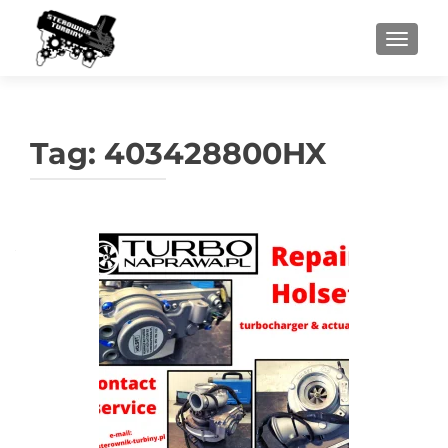
PRZEŁ
Tag:
403428800HX