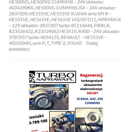
HE500VG
,
HE500VG CUMMINS – 24V aktautor:
4034290RX
,
HE500VG CUMMINS ISX – 24V aktuator:
2837209
,
HE531VE
,
HE551VE SCANIA seria XPi R –
HE531VE
,
HE561VE
,
HE561VE VOLVO D11
,
MP8 MACK
– 12V aktuator: 2837207 turbo: 85116644
,
P400
,
R
,
R23536422
,
R23539062 HE351V
,
R400 – 24V aktuator:
3787657 turbo: 4034135
,
RENAULT – HE551VE –
4031004H
,
serie P
,
T
,
TYPE 2
,
VOLVO
Dodaj
komentarz