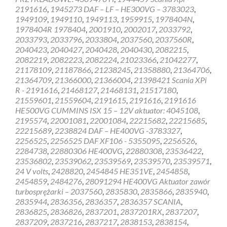
2191616
,
1945273 DAF – LF – HE300VG – 3783023
,
1949109
,
1949110
,
1949113
,
1959915
,
1978404N
,
1978404R 1978404
,
2001910
,
2002017
,
2033792
,
2033793
,
2033796
,
2033804
,
2037560
,
2037560R
,
2040423
,
2040427
,
2040428
,
2040430
,
2082215
,
2082219
,
2082223
,
2082224
,
21023366
,
21042277
,
21178109
,
21187866
,
21238245
,
21358880
,
21364706
,
21364709
,
21366000
,
21366004
,
21398421 Scania XPi
R - 2191616
,
21468127
,
21468131
,
21517180
,
21559601
,
21559604
,
2191615
,
2191616
,
2191616
HE500VG CUMMINS ISX 15 – 12V aktuator: 4045108
,
2195574
,
22001081
,
22001084
,
22215682
,
22215685
,
22215689
,
2238824 DAF – HE400VG -3783327
,
2256525
,
2256525 DAF XF106 - 5355095
,
2256526
,
2284738
,
22880306 HE400VG
,
22880308
,
23536422
,
23536802
,
23539062
,
23539569
,
23539570
,
23539571
,
24 V volts
,
2428820
,
2454845 HE351VE
,
2454858
,
2454859
,
2484276
,
28091294 HE400VG Aktuator zawór
turbosprężarki – 2037560
,
2835830
,
2835866
,
2835940
,
2835944
,
2836356
,
2836357
,
2836357 SCANIA
,
2836825
,
2836826
,
2837201
,
2837201RX
,
2837207
,
2837209
,
2837216
,
2837217
,
2838153
,
2838154
,