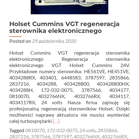
Holset Cummins VGT regeneracja
sterownika elektronicznego
Posted on
29 października 2020
Holset Cummins VGT regeneracja sterownika
elektronicznego Regeneracja sterownika
elektronicznego VGT Holset Cummins 24V.
Przykładowe numery sterownika: HE561VE, HE451VE,
4034288RX, 403401, 6448583, 3787597, 2835866,
2837216, 4034288, 403428800, 403428800HX,
4034288H, 172-032-0075, 3787566, 4034177,
0810070, 4032766NX, 4032766RX, 4034117,
4034117RX, 24 volts Nasza firma zajmuję się
profesjonalną regeneracją sterowników Holset. Dzięki
możliwości naprawy aktuatora nie musisz wymieniać
Read
całej turbosprężarki
[…]
more
Tagged
0810070
,
172-032-0075
,
24 volts
,
2835866
,
about
2837216
,
3787566
,
3787597
,
4032766NX
,
4032766RX
,