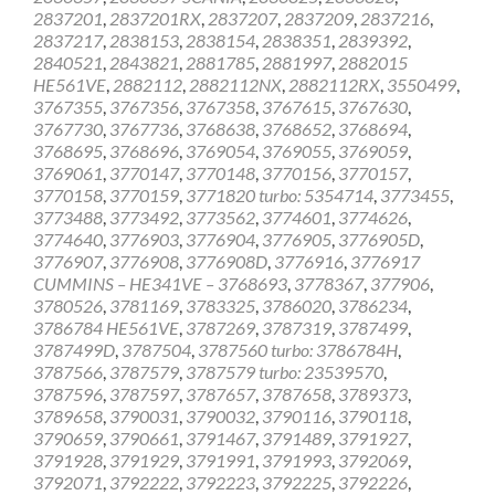
2837201
,
2837201RX
,
2837207
,
2837209
,
2837216
,
2837217
,
2838153
,
2838154
,
2838351
,
2839392
,
2840521
,
2843821
,
2881785
,
2881997
,
2882015
HE561VE
,
2882112
,
2882112NX
,
2882112RX
,
3550499
,
3767355
,
3767356
,
3767358
,
3767615
,
3767630
,
3767730
,
3767736
,
3768638
,
3768652
,
3768694
,
3768695
,
3768696
,
3769054
,
3769055
,
3769059
,
3769061
,
3770147
,
3770148
,
3770156
,
3770157
,
3770158
,
3770159
,
3771820 turbo: 5354714
,
3773455
,
3773488
,
3773492
,
3773562
,
3774601
,
3774626
,
3774640
,
3776903
,
3776904
,
3776905
,
3776905D
,
3776907
,
3776908
,
3776908D
,
3776916
,
3776917
CUMMINS – HE341VE – 3768693
,
3778367
,
377906
,
3780526
,
3781169
,
3783325
,
3786020
,
3786234
,
3786784 HE561VE
,
3787269
,
3787319
,
3787499
,
3787499D
,
3787504
,
3787560 turbo: 3786784H
,
3787566
,
3787579
,
3787579 turbo: 23539570
,
3787596
,
3787597
,
3787657
,
3787658
,
3789373
,
3789658
,
3790031
,
3790032
,
3790116
,
3790118
,
3790659
,
3790661
,
3791467
,
3791489
,
3791927
,
3791928
,
3791929
,
3791991
,
3791993
,
3792069
,
3792071
,
3792222
,
3792223
,
3792225
,
3792226
,