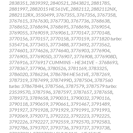
2838351
,
2839392
,
2840521
,
2843821
,
2881785
,
2881997
,
2882015 HE561VE
,
2882112
,
2882112NX
,
2882112RX
,
3550499
,
3767355
,
3767356
,
3767358
,
3767615
,
3767630
,
3767730
,
3767736
,
3768638
,
3768652
,
3768694
,
3768695
,
3768696
,
3769054
,
3769055
,
3769059
,
3769061
,
3770147
,
3770148
,
3770156
,
3770157
,
3770158
,
3770159
,
3771820 turbo:
5354714
,
3773455
,
3773488
,
3773492
,
3773562
,
3774601
,
3774626
,
3774640
,
3776903
,
3776904
,
3776905
,
3776905D
,
3776907
,
3776908
,
3776908D
,
3776916
,
3776917 CUMMINS – HE341VE – 3768693
,
3778367
,
377906
,
3780526
,
3781169
,
3783325
,
3786020
,
3786234
,
3786784 HE561VE
,
3787269
,
3787319
,
3787499
,
3787499D
,
3787504
,
3787560
turbo: 3786784H
,
3787566
,
3787579
,
3787579 turbo:
23539570
,
3787596
,
3787597
,
3787657
,
3787658
,
3789373
,
3789658
,
3790031
,
3790032
,
3790116
,
3790118
,
3790659
,
3790661
,
3791467
,
3791489
,
3791927
,
3791928
,
3791929
,
3791991
,
3791993
,
3792069
,
3792071
,
3792222
,
3792223
,
3792225
,
3792226
,
3792227
,
3792559
,
3792570
,
3792583
,
3792786
,
3793707
,
3793736
,
3793737
,
3793738
,