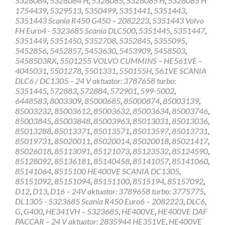
5328084
,
5328084 H
,
5328085
,
5328085 H
,
5328085 H
1754439
,
5329513
,
5350499
,
5351441
,
5351443
,
5351443 Scania R450 G450 – 2082223
,
5351443 Volvo
FH Euro4 - 5323685 Scania DLC500
,
5351445
,
5351447
,
5351449
,
5351450
,
5352708
,
5352845
,
5355095
,
5452856
,
5452857
,
5453630
,
5453909
,
5458503
,
5458503RX
,
5501255 VOLVO CUMMINS – HE561VE –
4045031
,
5501278
,
5501331
,
550155H
,
561VE SCANIA
DLC6 / DC1305 – 24 V aktuator: 3787658 turbo:
5351445
,
572883
,
572884
,
572901
,
599-5002
,
6448583
,
8003309
,
85000685
,
85000874
,
85003139
,
85003232
,
85003612
,
85003632
,
85003634
,
85003746
,
85003845
,
85003848
,
85003963
,
85013031
,
85013036
,
85013288
,
85013371
,
85013571
,
85013597
,
85013731
,
85019731
,
85020011
,
85020014
,
85020018
,
85021417
,
85026018
,
85113091
,
85121073
,
85123532
,
85124590
,
85128092
,
85136181
,
85140458
,
85141057
,
85141060
,
85141064
,
8515100 HE400VE SCANIA DC1305
,
85151092
,
85151094
,
85151100
,
8515194
,
85157092
,
D12
,
D13
,
D16 – 24V aktuator: 3789658 turbo: 3775775
,
DL1305 - 5323685 Scania R450 Euro6 – 2082223
,
DLC6
,
G
,
G400
,
HE341VH – 5323685
,
HE400VE
,
HE400VE DAF
PACCAR – 24 V aktuator: 2835944 HE351VE
,
HE400VE