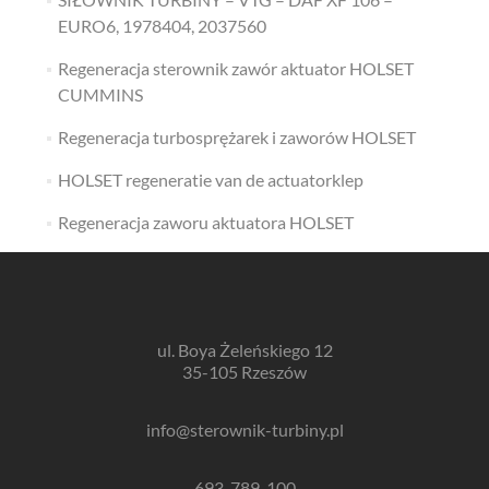
EURO6, 1978404, 2037560
Regeneracja sterownik zawór aktuator HOLSET
CUMMINS
Regeneracja turbosprężarek i zaworów HOLSET
HOLSET regeneratie van de actuatorklep
Regeneracja zaworu aktuatora HOLSET
ul. Boya Żeleńskiego 12
35-105 Rzeszów
info@sterownik-turbiny.pl
693-789-100