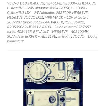
VOLVO D13
,
HE400VG
,
HE451VE
,
HE500VG
,
HE500VG
CUMMINS – 24V aktautor: 4034290RX
,
HE500VG
CUMMINS ISX – 24V aktuator: 2837209
,
HE561VE
,
HE561VE VOLVO D11
,
MP8 MACK – 12V aktuator:
2837207 turbo: 85116644
,
P400
,
R
,
R23536422
,
R23539062 HE351V
,
R400 – 24V aktuator: 3787657
turbo: 4034135
,
RENAULT – HE551VE – 4031004H
,
SCANIA seria XPi R – HE531VE
,
serie P
,
T
,
VOLVO
Dodaj
komentarz