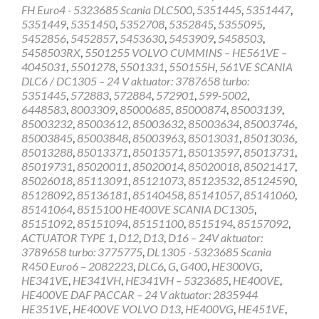
FH Euro4 - 5323685 Scania DLC500
,
5351445
,
5351447
,
5351449
,
5351450
,
5352708
,
5352845
,
5355095
,
5452856
,
5452857
,
5453630
,
5453909
,
5458503
,
5458503RX
,
5501255 VOLVO CUMMINS – HE561VE –
4045031
,
5501278
,
5501331
,
550155H
,
561VE SCANIA
DLC6 / DC1305 – 24 V aktuator: 3787658 turbo:
5351445
,
572883
,
572884
,
572901
,
599-5002
,
6448583
,
8003309
,
85000685
,
85000874
,
85003139
,
85003232
,
85003612
,
85003632
,
85003634
,
85003746
,
85003845
,
85003848
,
85003963
,
85013031
,
85013036
,
85013288
,
85013371
,
85013571
,
85013597
,
85013731
,
85019731
,
85020011
,
85020014
,
85020018
,
85021417
,
85026018
,
85113091
,
85121073
,
85123532
,
85124590
,
85128092
,
85136181
,
85140458
,
85141057
,
85141060
,
85141064
,
8515100 HE400VE SCANIA DC1305
,
85151092
,
85151094
,
85151100
,
8515194
,
85157092
,
ACTUATOR TYPE 1
,
D12
,
D13
,
D16 – 24V aktuator:
3789658 turbo: 3775775
,
DL1305 - 5323685 Scania
R450 Euro6 – 2082223
,
DLC6
,
G
,
G400
,
HE300VG
,
HE341VE
,
HE341VH
,
HE341VH – 5323685
,
HE400VE
,
HE400VE DAF PACCAR – 24 V aktuator: 2835944
HE351VE
,
HE400VE VOLVO D13
,
HE400VG
,
HE451VE
,