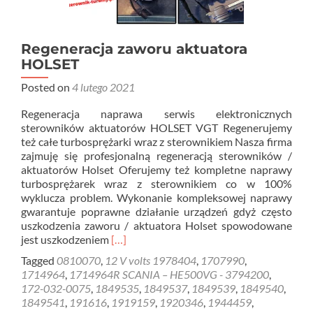
Regeneracja zaworu aktuatora
HOLSET
Posted on
4 lutego 2021
Regeneracja naprawa serwis elektronicznych
sterowników aktuatorów HOLSET VGT Regenerujemy
też całe turbosprężarki wraz z sterownikiem Nasza firma
zajmuję się profesjonalną regeneracją sterowników /
aktuatorów Holset Oferujemy też kompletne naprawy
turbosprężarek wraz z sterownikiem co w 100%
wyklucza problem. Wykonanie kompleksowej naprawy
gwarantuje poprawne działanie urządzeń gdyż często
uszkodzenia zaworu / aktuatora Holset spowodowane
Read
jest uszkodzeniem
[…]
more
Tagged
0810070
,
12 V volts 1978404
,
1707990
,
about
1714964
,
1714964R SCANIA – HE500VG - 3794200
,
Regeneracja
172-032-0075
,
1849535
,
1849537
,
1849539
,
1849540
,
zaworu
1849541
,
191616
,
1919159
,
1920346
,
1944459
,
aktuatora