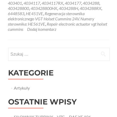
Holset
403401
,
4034117
,
4034117RX
,
4034177
,
4034288
,
Cummins
403428800
,
403428800HX
,
4034288H
,
4034288RX
,
VGT
6448583
,
HE451VE
,
Regeneracja sterownika
regeneracja
elektronicznego VGT Holset Cummins 24V. Numery
sterownika
sterownika: HE561VE
,
Repair electronic actuator vgt holset
elektronicznego
cummins
Dodaj komentarz
Szukaj:
KATEGORIE
Artykuły
OSTATNIE WPISY
SIŁOWNIK TURBINY – VTG – DAF XF 106 –