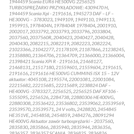
1944459 Scania EUR6 HE500VG 2256525
HOLSET
TURBOSPRĘŻARKI PRZYKŁADOWE: 4309470 H
,
1944459 Scania Xpi - 2191616
,
1945273 DAF – LF –
HE300VG – 3783023
,
1949109
,
1949110
,
1949113
,
1959915
,
1978404N
,
1978404R 1978404
,
2001910
,
2002017
,
2033792
,
2033793
,
2033796
,
2033804
,
2037560
,
2037560R
,
2040423
,
2040427
,
2040428
,
2040430
,
2082215
,
2082219
,
2082223
,
2082224
,
21023366
,
21042277
,
21178109
,
21187866
,
21238245
,
21358880
,
21364706
,
21364709
,
21366000
,
21366004
,
21398421 Scania XPi R - 2191616
,
21468127
,
21468131
,
21517180
,
21559601
,
21559604
,
2191615
,
2191616
,
2191616 HE500VG CUMMINS ISX 15 – 12V
aktuator: 4045108
,
2195574
,
22001081
,
22001084
,
22215682
,
22215685
,
22215689
,
2238824 DAF –
HE400VG -3783327
,
2256525
,
2256525 DAF XF106 -
5355095
,
2256526
,
2284738
,
22880306 HE400VG
,
22880308
,
23536422
,
23536802
,
23539062
,
23539569
,
23539570
,
23539571
,
24 V volts
,
2428820
,
2454845
HE351VE
,
2454858
,
2454859
,
2484276
,
28091294
HE400VG Aktuator zawór turbosprężarki – 2037560
,
2835830
,
2835866
,
2835940
,
2835944
,
2836356
,
2836357
,
2836357 SCANIA
,
2836825
,
2836826
,