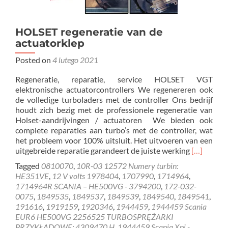
HOLSET regeneratie van de
actuatorklep
Posted on
4 lutego 2021
Regeneratie, reparatie, service HOLSET VGT
elektronische actuatorcontrollers We regenereren ook
de volledige turboladers met de controller Ons bedrijf
houdt zich bezig met de professionele regeneratie van
Holset-aandrijvingen / actuatoren We bieden ook
complete reparaties aan turbo’s met de controller, wat
het probleem voor 100% uitsluit. Het uitvoeren van een
Read
uitgebreide reparatie garandeert de juiste werking
[…]
more
Tagged
0810070
,
10R-03 12572 Numery turbin:
about
HE351VE
,
12 V volts 1978404
,
1707990
,
1714964
,
HOLSET
1714964R SCANIA – HE500VG - 3794200
,
172-032-
regenerati
0075
,
1849535
,
1849537
,
1849539
,
1849540
,
1849541
,
van
191616
,
1919159
,
1920346
,
1944459
,
1944459 Scania
de
EUR6 HE500VG 2256525 TURBOSPRĘŻARKI
actuatork
PRZYKŁADOWE: 4309470 H
,
1944459 Scania Xpi -