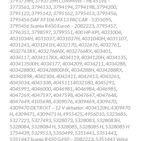
3793739H
,
3793739H CUMMINS – HE451VE –
3773561
,
3794133
,
3794194
,
3794198
,
3794200
,
3795122
,
3795142
,
3795162
,
3795453
,
3795456
,
3795456 DAF XF106 MX13 PACCAR - 5355095
,
3795456 Scania R450 Euro6 – 2082223
,
3795457
,
3796351
,
3798597
,
3799551
,
400 HP-XPI
,
4031004
,
4031034H
,
4031037
,
4031037H
,
4031040H
,
4031107
,
4031241
,
4031241H
,
4032170
,
4032676
,
4032761
,
4032761RX
,
4032766NX
,
4032766RX
,
403401
,
4034117
,
4034117RX
,
4034119
,
4034120H
,
4034135
,
403413500H
,
4034177
,
4034209
,
4034211
,
4034288
,
403428800
,
403428800HX
,
4034288H
,
4034288RX
,
4034289R
,
4042304
,
4042411
,
4042413
,
4043261
,
4045034
,
4045108
,
40451114032180
,
4045291
,
4045991
,
4046000
,
4046981
,
4046984
,
4046985
,
4047269
,
4047597
,
4047598
,
4047647
,
4047648
,
4047649
,
4105698
,
4309076
,
4309469
,
4309470
,
4309470 DETROIT – 12 V aktuator: 4034120H
,
4309470
H
,
4309471
,
4309471 H
,
4955425
,
4956010
,
5323685
,
5327221
,
5327493
,
5328073
,
5328083
,
5328083H
,
5328084
,
5328084 H
,
5328085
,
5328085 H
,
5328085 H
1754439
,
5329513
,
5350499
,
5351441
,
5351443
,
5351443 Scania R450 G450 – 2082223
,
5351443 Volvo