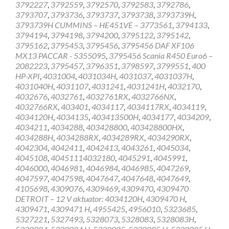
3792227
,
3792559
,
3792570
,
3792583
,
3792786
,
3793707
,
3793736
,
3793737
,
3793738
,
3793739H
,
3793739H CUMMINS – HE451VE – 3773561
,
3794133
,
3794194
,
3794198
,
3794200
,
3795122
,
3795142
,
3795162
,
3795453
,
3795456
,
3795456 DAF XF106
MX13 PACCAR - 5355095
,
3795456 Scania R450 Euro6 –
2082223
,
3795457
,
3796351
,
3798597
,
3799551
,
400
HP-XPI
,
4031004
,
4031034H
,
4031037
,
4031037H
,
4031040H
,
4031107
,
4031241
,
4031241H
,
4032170
,
4032676
,
4032761
,
4032761RX
,
4032766NX
,
4032766RX
,
403401
,
4034117
,
4034117RX
,
4034119
,
4034120H
,
4034135
,
403413500H
,
4034177
,
4034209
,
4034211
,
4034288
,
403428800
,
403428800HX
,
4034288H
,
4034288RX
,
4034289RX
,
4034290RX
,
4042304
,
4042411
,
4042413
,
4043261
,
4045034
,
4045108
,
40451114032180
,
4045291
,
4045991
,
4046000
,
4046981
,
4046984
,
4046985
,
4047269
,
4047597
,
4047598
,
4047647
,
4047648
,
4047649
,
4105698
,
4309076
,
4309469
,
4309470
,
4309470
DETROIT – 12 V aktuator: 4034120H
,
4309470 H
,
4309471
,
4309471 H
,
4955425
,
4956010
,
5323685
,
5327221
,
5327493
,
5328073
,
5328083
,
5328083H
,