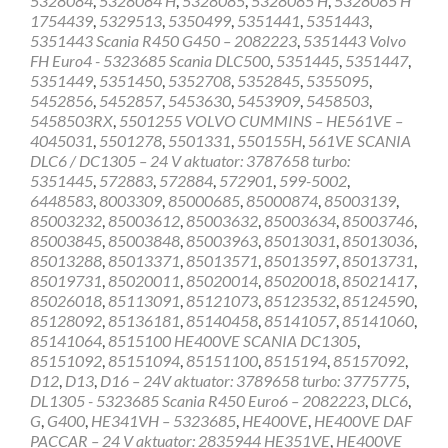
5328084
,
5328084 H
,
5328085
,
5328085 H
,
5328085 H
1754439
,
5329513
,
5350499
,
5351441
,
5351443
,
5351443 Scania R450 G450 – 2082223
,
5351443 Volvo
FH Euro4 - 5323685 Scania DLC500
,
5351445
,
5351447
,
5351449
,
5351450
,
5352708
,
5352845
,
5355095
,
5452856
,
5452857
,
5453630
,
5453909
,
5458503
,
5458503RX
,
5501255 VOLVO CUMMINS – HE561VE –
4045031
,
5501278
,
5501331
,
550155H
,
561VE SCANIA
DLC6 / DC1305 – 24 V aktuator: 3787658 turbo:
5351445
,
572883
,
572884
,
572901
,
599-5002
,
6448583
,
8003309
,
85000685
,
85000874
,
85003139
,
85003232
,
85003612
,
85003632
,
85003634
,
85003746
,
85003845
,
85003848
,
85003963
,
85013031
,
85013036
,
85013288
,
85013371
,
85013571
,
85013597
,
85013731
,
85019731
,
85020011
,
85020014
,
85020018
,
85021417
,
85026018
,
85113091
,
85121073
,
85123532
,
85124590
,
85128092
,
85136181
,
85140458
,
85141057
,
85141060
,
85141064
,
8515100 HE400VE SCANIA DC1305
,
85151092
,
85151094
,
85151100
,
8515194
,
85157092
,
D12
,
D13
,
D16 – 24V aktuator: 3789658 turbo: 3775775
,
DL1305 - 5323685 Scania R450 Euro6 – 2082223
,
DLC6
,
G
,
G400
,
HE341VH – 5323685
,
HE400VE
,
HE400VE DAF
PACCAR – 24 V aktuator: 2835944 HE351VE
,
HE400VE