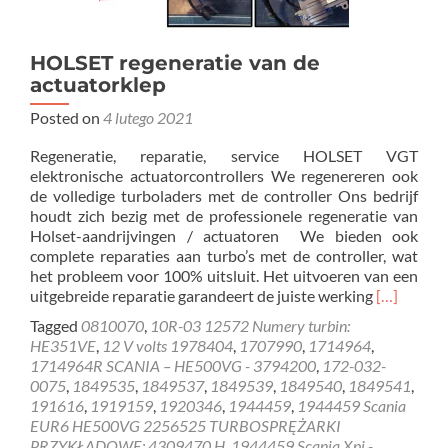
HOLSET regeneratie van de
actuatorklep
Posted on
4 lutego 2021
Regeneratie, reparatie, service HOLSET VGT
elektronische actuatorcontrollers We regenereren ook
de volledige turboladers met de controller Ons bedrijf
houdt zich bezig met de professionele regeneratie van
Holset-aandrijvingen / actuatoren We bieden ook
complete reparaties aan turbo’s met de controller, wat
het probleem voor 100% uitsluit. Het uitvoeren van een
Read
uitgebreide reparatie garandeert de juiste werking
[…]
more
Tagged
0810070
,
10R-03 12572 Numery turbin:
about
HE351VE
,
12 V volts 1978404
,
1707990
,
1714964
,
HOLSET
1714964R SCANIA – HE500VG - 3794200
,
172-032-
regenerati
0075
,
1849535
,
1849537
,
1849539
,
1849540
,
1849541
,
van
191616
,
1919159
,
1920346
,
1944459
,
1944459 Scania
de
EUR6 HE500VG 2256525 TURBOSPRĘŻARKI
actuatork
PRZYKŁADOWE: 4309470 H
,
1944459 Scania Xpi -