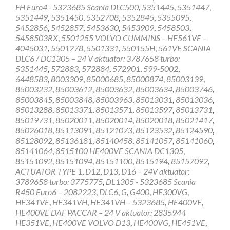
FH Euro4 - 5323685 Scania DLC500
,
5351445
,
5351447
,
5351449
,
5351450
,
5352708
,
5352845
,
5355095
,
5452856
,
5452857
,
5453630
,
5453909
,
5458503
,
5458503RX
,
5501255 VOLVO CUMMINS – HE561VE –
4045031
,
5501278
,
5501331
,
550155H
,
561VE SCANIA
DLC6 / DC1305 – 24 V aktuator: 3787658 turbo:
5351445
,
572883
,
572884
,
572901
,
599-5002
,
6448583
,
8003309
,
85000685
,
85000874
,
85003139
,
85003232
,
85003612
,
85003632
,
85003634
,
85003746
,
85003845
,
85003848
,
85003963
,
85013031
,
85013036
,
85013288
,
85013371
,
85013571
,
85013597
,
85013731
,
85019731
,
85020011
,
85020014
,
85020018
,
85021417
,
85026018
,
85113091
,
85121073
,
85123532
,
85124590
,
85128092
,
85136181
,
85140458
,
85141057
,
85141060
,
85141064
,
8515100 HE400VE SCANIA DC1305
,
85151092
,
85151094
,
85151100
,
8515194
,
85157092
,
ACTUATOR TYPE 1
,
D12
,
D13
,
D16 – 24V aktuator:
3789658 turbo: 3775775
,
DL1305 - 5323685 Scania
R450 Euro6 – 2082223
,
DLC6
,
G
,
G400
,
HE300VG
,
HE341VE
,
HE341VH
,
HE341VH – 5323685
,
HE400VE
,
HE400VE DAF PACCAR – 24 V aktuator: 2835944
HE351VE
,
HE400VE VOLVO D13
,
HE400VG
,
HE451VE
,