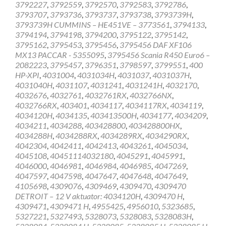
3792227
,
3792559
,
3792570
,
3792583
,
3792786
,
3793707
,
3793736
,
3793737
,
3793738
,
3793739H
,
3793739H CUMMINS – HE451VE – 3773561
,
3794133
,
3794194
,
3794198
,
3794200
,
3795122
,
3795142
,
3795162
,
3795453
,
3795456
,
3795456 DAF XF106
MX13 PACCAR - 5355095
,
3795456 Scania R450 Euro6 –
2082223
,
3795457
,
3796351
,
3798597
,
3799551
,
400
HP-XPI
,
4031004
,
4031034H
,
4031037
,
4031037H
,
4031040H
,
4031107
,
4031241
,
4031241H
,
4032170
,
4032676
,
4032761
,
4032761RX
,
4032766NX
,
4032766RX
,
403401
,
4034117
,
4034117RX
,
4034119
,
4034120H
,
4034135
,
403413500H
,
4034177
,
4034209
,
4034211
,
4034288
,
403428800
,
403428800HX
,
4034288H
,
4034288RX
,
4034289RX
,
4034290RX
,
4042304
,
4042411
,
4042413
,
4043261
,
4045034
,
4045108
,
40451114032180
,
4045291
,
4045991
,
4046000
,
4046981
,
4046984
,
4046985
,
4047269
,
4047597
,
4047598
,
4047647
,
4047648
,
4047649
,
4105698
,
4309076
,
4309469
,
4309470
,
4309470
DETROIT – 12 V aktuator: 4034120H
,
4309470 H
,
4309471
,
4309471 H
,
4955425
,
4956010
,
5323685
,
5327221
,
5327493
,
5328073
,
5328083
,
5328083H
,