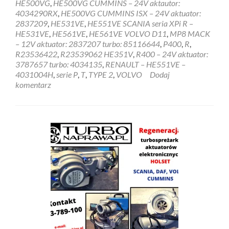
HE500VG
,
HE500VG CUMMINS – 24V aktautor:
4034290RX
,
HE500VG CUMMINS ISX – 24V aktuator:
2837209
,
HE531VE
,
HE551VE SCANIA seria XPi R –
HE531VE
,
HE561VE
,
HE561VE VOLVO D11
,
MP8 MACK
– 12V aktuator: 2837207 turbo: 85116644
,
P400
,
R
,
R23536422
,
R23539062 HE351V
,
R400 – 24V aktuator:
3787657 turbo: 4034135
,
RENAULT – HE551VE –
4031004H
,
serie P
,
T
,
TYPE 2
,
VOLVO
Dodaj
komentarz