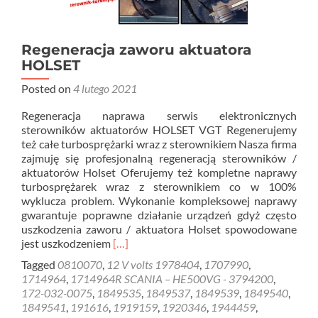
Regeneracja zaworu aktuatora
HOLSET
Posted on
4 lutego 2021
Regeneracja naprawa serwis elektronicznych
sterowników aktuatorów HOLSET VGT Regenerujemy
też całe turbosprężarki wraz z sterownikiem Nasza firma
zajmuję się profesjonalną regeneracją sterowników /
aktuatorów Holset Oferujemy też kompletne naprawy
turbosprężarek wraz z sterownikiem co w 100%
wyklucza problem. Wykonanie kompleksowej naprawy
gwarantuje poprawne działanie urządzeń gdyż często
uszkodzenia zaworu / aktuatora Holset spowodowane
Read
jest uszkodzeniem
[…]
more
Tagged
0810070
,
12 V volts 1978404
,
1707990
,
about
1714964
,
1714964R SCANIA – HE500VG - 3794200
,
Regeneracja
172-032-0075
,
1849535
,
1849537
,
1849539
,
1849540
,
zaworu
1849541
,
191616
,
1919159
,
1920346
,
1944459
,
aktuatora