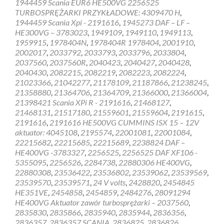
1944459 Scania EUR6 HE500VG 2256525
HOLSET
TURBOSPRĘŻARKI PRZYKŁADOWE: 4309470 H
,
1944459 Scania Xpi - 2191616
,
1945273 DAF – LF –
HE300VG – 3783023
,
1949109
,
1949110
,
1949113
,
1959915
,
1978404N
,
1978404R 1978404
,
2001910
,
2002017
,
2033792
,
2033793
,
2033796
,
2033804
,
2037560
,
2037560R
,
2040423
,
2040427
,
2040428
,
2040430
,
2082215
,
2082219
,
2082223
,
2082224
,
21023366
,
21042277
,
21178109
,
21187866
,
21238245
,
21358880
,
21364706
,
21364709
,
21366000
,
21366004
,
21398421 Scania XPi R - 2191616
,
21468127
,
21468131
,
21517180
,
21559601
,
21559604
,
2191615
,
2191616
,
2191616 HE500VG CUMMINS ISX 15 – 12V
aktuator: 4045108
,
2195574
,
22001081
,
22001084
,
22215682
,
22215685
,
22215689
,
2238824 DAF –
HE400VG -3783327
,
2256525
,
2256525 DAF XF106 -
5355095
,
2256526
,
2284738
,
22880306 HE400VG
,
22880308
,
23536422
,
23536802
,
23539062
,
23539569
,
23539570
,
23539571
,
24 V volts
,
2428820
,
2454845
HE351VE
,
2454858
,
2454859
,
2484276
,
28091294
HE400VG Aktuator zawór turbosprężarki – 2037560
,
2835830
,
2835866
,
2835940
,
2835944
,
2836356
,
2836357
,
2836357 SCANIA
,
2836825
,
2836826
,