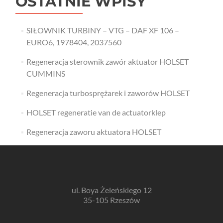
OSTATNIE WPISY
SIŁOWNIK TURBINY – VTG – DAF XF 106 –
EURO6, 1978404, 2037560
Regeneracja sterownik zawór aktuator HOLSET
CUMMINS
Regeneracja turbosprężarek i zaworów HOLSET
HOLSET regeneratie van de actuatorklep
Regeneracja zaworu aktuatora HOLSET
ul. Boya Żeleńskiego 12
35-105 Rzeszów