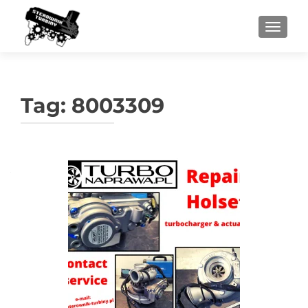
PRZEŁ
Tag:
8003309