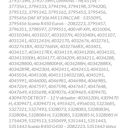
3793739H
,
3793739H CUMMINS – HE451VE –
3773561
,
3794133
,
3794194
,
3794198
,
3794200
,
3795122
,
3795142
,
3795162
,
3795453
,
3795456
,
3795456 DAF XF106 MX13 PACCAR - 5355095
,
3795456 Scania R450 Euro6 – 2082223
,
3795457
,
3796351
,
3798597
,
3799551
,
400 HP-XPI
,
4031004
,
4031034H
,
4031037
,
4031037H
,
4031040H
,
4031107
,
4031241
,
4031241H
,
4032170
,
4032676
,
4032761
,
4032761RX
,
4032766NX
,
4032766RX
,
403401
,
4034117
,
4034117RX
,
4034119
,
4034120H
,
4034135
,
403413500H
,
4034177
,
4034209
,
4034211
,
4034288
,
403428800
,
403428800HX
,
4034288H
,
4034288RX
,
4034289R
,
4042304
,
4042411
,
4042413
,
4043261
,
4045034
,
4045108
,
40451114032180
,
4045291
,
4045991
,
4046000
,
4046981
,
4046984
,
4046985
,
4047269
,
4047597
,
4047598
,
4047647
,
4047648
,
4047649
,
4105698
,
4309076
,
4309469
,
4309470
,
4309470 DETROIT – 12 V aktuator: 4034120H
,
4309470
H
,
4309471
,
4309471 H
,
4955425
,
4956010
,
5323685
,
5327221
,
5327493
,
5328073
,
5328083
,
5328083H
,
5328084
,
5328084 H
,
5328085
,
5328085 H
,
5328085 H
1754439
,
5329513
,
5350499
,
5351441
,
5351443
,
5351443 Scania R450 G450 – 2082223
,
5351443 Volvo