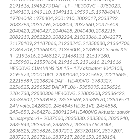
2191616
,
1945273 DAF – LF – HE300VG – 3783023
,
1949109
,
1949110
,
1949113
,
1959915
,
1978404N
,
1978404R 1978404
,
2001910
,
2002017
,
2033792
,
2033793
,
2033796
,
2033804
,
2037560
,
2037560R
,
2040423
,
2040427
,
2040428
,
2040430
,
2082215
,
2082219
,
2082223
,
2082224
,
21023366
,
21042277
,
21178109
,
21187866
,
21238245
,
21358880
,
21364706
,
21364709
,
21366000
,
21366004
,
21398421 Scania XPi
R - 2191616
,
21468127
,
21468131
,
21517180
,
21559601
,
21559604
,
2191615
,
2191616
,
2191616
HE500VG CUMMINS ISX 15 – 12V aktuator: 4045108
,
2195574
,
22001081
,
22001084
,
22215682
,
22215685
,
22215689
,
2238824 DAF – HE400VG -3783327
,
2256525
,
2256525 DAF XF106 - 5355095
,
2256526
,
2284738
,
22880306 HE400VG
,
22880308
,
23536422
,
23536802
,
23539062
,
23539569
,
23539570
,
23539571
,
24 V volts
,
2428820
,
2454845 HE351VE
,
2454858
,
2454859
,
2484276
,
28091294 HE400VG Aktuator zawór
turbosprężarki – 2037560
,
2835830
,
2835866
,
2835940
,
2835944
,
2836356
,
2836357
,
2836357 SCANIA
,
2836825
,
2836826
,
2837201
,
2837201RX
,
2837207
,
2837209
,
2837216
,
2837217
,
2838153
,
2838154
,