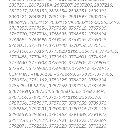
2837201
,
2837201RX
,
2837207
,
2837209
,
2837216
,
2837217
,
2838153
,
2838154
,
2838351
,
2839392
,
2840521
,
2843821
,
2881785
,
2881997
,
2882015
HE561VE
,
2882112
,
2882112NX
,
2882112RX
,
3550499
,
3767355
,
3767356
,
3767358
,
3767615
,
3767630
,
3767730
,
3767736
,
3768638
,
3768652
,
3768694
,
3768695
,
3768696
,
3769054
,
3769055
,
3769059
,
3769061
,
3770147
,
3770148
,
3770156
,
3770157
,
3770158
,
3770159
,
3771820 turbo: 5354714
,
3773455
,
3773488
,
3773492
,
3773562
,
3774601
,
3774626
,
3774640
,
3776903
,
3776904
,
3776905
,
3776905D
,
3776907
,
3776908
,
3776908D
,
3776916
,
3776917
CUMMINS – HE341VE – 3768693
,
3778367
,
377906
,
3780526
,
3781169
,
3783325
,
3786020
,
3786234
,
3786784 HE561VE
,
3787269
,
3787319
,
3787499
,
3787499D
,
3787504
,
3787560 turbo: 3786784H
,
3787566
,
3787579
,
3787579 turbo: 23539570
,
3787596
,
3787597
,
3787657
,
3787658
,
3789373
,
3789658
,
3790031
,
3790032
,
3790116
,
3790118
,
3790659
,
3790661
,
3791467
,
3791489
,
3791927
,
3791928
,
3791929
,
3791991
,
3791993
,
3792069
,
3792071
,
3792222
,
3792223
,
3792225
,
3792226
,