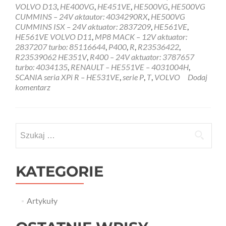
VOLVO D13
,
HE400VG
,
HE451VE
,
HE500VG
,
HE500VG
CUMMINS – 24V aktautor: 4034290RX
,
HE500VG
CUMMINS ISX – 24V aktuator: 2837209
,
HE561VE
,
HE561VE VOLVO D11
,
MP8 MACK – 12V aktuator:
2837207 turbo: 85116644
,
P400
,
R
,
R23536422
,
R23539062 HE351V
,
R400 – 24V aktuator: 3787657
turbo: 4034135
,
RENAULT – HE551VE – 4031004H
,
SCANIA seria XPi R – HE531VE
,
serie P
,
T
,
VOLVO
Dodaj
komentarz
Szukaj:
KATEGORIE
Artykuły