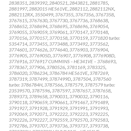
2838351
,
2839392
,
2840521
,
2843821
,
2881785
,
2881997
,
2882015 HE561VE
,
2882112
,
2882112NX
,
2882112RX
,
3550499
,
3767355
,
3767356
,
3767358
,
3767615
,
3767630
,
3767730
,
3767736
,
3768638
,
3768652
,
3768694
,
3768695
,
3768696
,
3769054
,
3769055
,
3769059
,
3769061
,
3770147
,
3770148
,
3770156
,
3770157
,
3770158
,
3770159
,
3771820 turbo:
5354714
,
3773455
,
3773488
,
3773492
,
3773562
,
3774601
,
3774626
,
3774640
,
3776903
,
3776904
,
3776905
,
3776905D
,
3776907
,
3776908
,
3776908D
,
3776916
,
3776917 CUMMINS – HE341VE – 3768693
,
3778367
,
377906
,
3780526
,
3781169
,
3783325
,
3786020
,
3786234
,
3786784 HE561VE
,
3787269
,
3787319
,
3787499
,
3787499D
,
3787504
,
3787560
turbo: 3786784H
,
3787566
,
3787579
,
3787579 turbo:
23539570
,
3787596
,
3787597
,
3787657
,
3787658
,
3789373
,
3789658
,
3790031
,
3790032
,
3790116
,
3790118
,
3790659
,
3790661
,
3791467
,
3791489
,
3791927
,
3791928
,
3791929
,
3791991
,
3791993
,
3792069
,
3792071
,
3792222
,
3792223
,
3792225
,
3792226
,
3792227
,
3792559
,
3792570
,
3792583
,
3792786
,
3793707
,
3793736
,
3793737
,
3793738
,