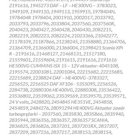
2191616
,
1945273 DAF – LF – HE300VG – 3783023
,
1949109
,
1949110
,
1949113
,
1959915
,
1978404N
,
1978404R 1978404
,
2001910
,
2002017
,
2033792
,
2033793
,
2033796
,
2033804
,
2037560
,
2037560R
,
2040423
,
2040427
,
2040428
,
2040430
,
2082215
,
2082219
,
2082223
,
2082224
,
21023366
,
21042277
,
21178109
,
21187866
,
21238245
,
21358880
,
21364706
,
21364709
,
21366000
,
21366004
,
21398421 Scania XPi
R - 2191616
,
21468127
,
21468131
,
21517180
,
21559601
,
21559604
,
2191615
,
2191616
,
2191616
HE500VG CUMMINS ISX 15 – 12V aktuator: 4045108
,
2195574
,
22001081
,
22001084
,
22215682
,
22215685
,
22215689
,
2238824 DAF – HE400VG -3783327
,
2256525
,
2256525 DAF XF106 - 5355095
,
2256526
,
2284738
,
22880306 HE400VG
,
22880308
,
23536422
,
23536802
,
23539062
,
23539569
,
23539570
,
23539571
,
24 V volts
,
2428820
,
2454845 HE351VE
,
2454858
,
2454859
,
2484276
,
28091294 HE400VG Aktuator zawór
turbosprężarki – 2037560
,
2835830
,
2835866
,
2835940
,
2835944
,
2836356
,
2836357
,
2836357 SCANIA
,
2836825
,
2836826
,
2837201
,
2837201RX
,
2837207
,
2837209
,
2837216
,
2837217
,
2838153
,
2838154
,