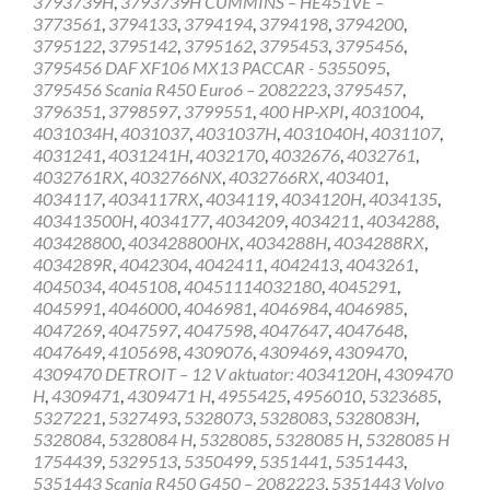
3793739H
,
3793739H CUMMINS – HE451VE –
3773561
,
3794133
,
3794194
,
3794198
,
3794200
,
3795122
,
3795142
,
3795162
,
3795453
,
3795456
,
3795456 DAF XF106 MX13 PACCAR - 5355095
,
3795456 Scania R450 Euro6 – 2082223
,
3795457
,
3796351
,
3798597
,
3799551
,
400 HP-XPI
,
4031004
,
4031034H
,
4031037
,
4031037H
,
4031040H
,
4031107
,
4031241
,
4031241H
,
4032170
,
4032676
,
4032761
,
4032761RX
,
4032766NX
,
4032766RX
,
403401
,
4034117
,
4034117RX
,
4034119
,
4034120H
,
4034135
,
403413500H
,
4034177
,
4034209
,
4034211
,
4034288
,
403428800
,
403428800HX
,
4034288H
,
4034288RX
,
4034289R
,
4042304
,
4042411
,
4042413
,
4043261
,
4045034
,
4045108
,
40451114032180
,
4045291
,
4045991
,
4046000
,
4046981
,
4046984
,
4046985
,
4047269
,
4047597
,
4047598
,
4047647
,
4047648
,
4047649
,
4105698
,
4309076
,
4309469
,
4309470
,
4309470 DETROIT – 12 V aktuator: 4034120H
,
4309470
H
,
4309471
,
4309471 H
,
4955425
,
4956010
,
5323685
,
5327221
,
5327493
,
5328073
,
5328083
,
5328083H
,
5328084
,
5328084 H
,
5328085
,
5328085 H
,
5328085 H
1754439
,
5329513
,
5350499
,
5351441
,
5351443
,
5351443 Scania R450 G450 – 2082223
,
5351443 Volvo