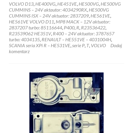
VOLVO D13
,
HE400VG
,
HE451VE
,
HE500VG
,
HE500VG
CUMMINS – 24V aktautor: 4034290RX
,
HE500VG
CUMMINS ISX – 24V aktuator: 2837209
,
HE561VE
,
HE561VE VOLVO D11
,
MP8 MACK – 12V aktuator:
2837207 turbo: 85116644
,
P400
,
R
,
R23536422
,
R23539062 HE351V
,
R400 – 24V aktuator: 3787657
turbo: 4034135
,
RENAULT – HE551VE – 4031004H
,
SCANIA seria XPi R – HE531VE
,
serie P
,
T
,
VOLVO
Dodaj
komentarz