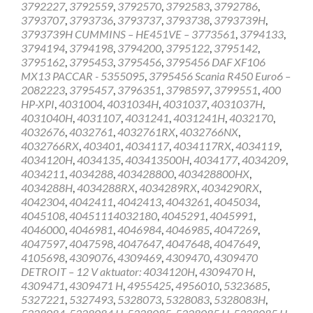
3792227
,
3792559
,
3792570
,
3792583
,
3792786
,
3793707
,
3793736
,
3793737
,
3793738
,
3793739H
,
3793739H CUMMINS – HE451VE – 3773561
,
3794133
,
3794194
,
3794198
,
3794200
,
3795122
,
3795142
,
3795162
,
3795453
,
3795456
,
3795456 DAF XF106
MX13 PACCAR - 5355095
,
3795456 Scania R450 Euro6 –
2082223
,
3795457
,
3796351
,
3798597
,
3799551
,
400
HP-XPI
,
4031004
,
4031034H
,
4031037
,
4031037H
,
4031040H
,
4031107
,
4031241
,
4031241H
,
4032170
,
4032676
,
4032761
,
4032761RX
,
4032766NX
,
4032766RX
,
403401
,
4034117
,
4034117RX
,
4034119
,
4034120H
,
4034135
,
403413500H
,
4034177
,
4034209
,
4034211
,
4034288
,
403428800
,
403428800HX
,
4034288H
,
4034288RX
,
4034289RX
,
4034290RX
,
4042304
,
4042411
,
4042413
,
4043261
,
4045034
,
4045108
,
40451114032180
,
4045291
,
4045991
,
4046000
,
4046981
,
4046984
,
4046985
,
4047269
,
4047597
,
4047598
,
4047647
,
4047648
,
4047649
,
4105698
,
4309076
,
4309469
,
4309470
,
4309470
DETROIT – 12 V aktuator: 4034120H
,
4309470 H
,
4309471
,
4309471 H
,
4955425
,
4956010
,
5323685
,
5327221
,
5327493
,
5328073
,
5328083
,
5328083H
,