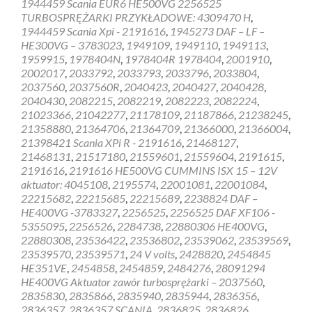
1944459 Scania EUR6 HE500VG 2256525
HOLSET
TURBOSPRĘŻARKI PRZYKŁADOWE: 4309470 H
,
1944459 Scania Xpi - 2191616
,
1945273 DAF – LF –
HE300VG – 3783023
,
1949109
,
1949110
,
1949113
,
1959915
,
1978404N
,
1978404R 1978404
,
2001910
,
2002017
,
2033792
,
2033793
,
2033796
,
2033804
,
2037560
,
2037560R
,
2040423
,
2040427
,
2040428
,
2040430
,
2082215
,
2082219
,
2082223
,
2082224
,
21023366
,
21042277
,
21178109
,
21187866
,
21238245
,
21358880
,
21364706
,
21364709
,
21366000
,
21366004
,
21398421 Scania XPi R - 2191616
,
21468127
,
21468131
,
21517180
,
21559601
,
21559604
,
2191615
,
2191616
,
2191616 HE500VG CUMMINS ISX 15 – 12V
aktuator: 4045108
,
2195574
,
22001081
,
22001084
,
22215682
,
22215685
,
22215689
,
2238824 DAF –
HE400VG -3783327
,
2256525
,
2256525 DAF XF106 -
5355095
,
2256526
,
2284738
,
22880306 HE400VG
,
22880308
,
23536422
,
23536802
,
23539062
,
23539569
,
23539570
,
23539571
,
24 V volts
,
2428820
,
2454845
HE351VE
,
2454858
,
2454859
,
2484276
,
28091294
HE400VG Aktuator zawór turbosprężarki – 2037560
,
2835830
,
2835866
,
2835940
,
2835944
,
2836356
,
2836357
,
2836357 SCANIA
,
2836825
,
2836826
,