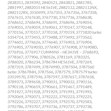
2838351
,
2839392
,
2840521
,
2843821
,
2881785
,
2881997
,
2882015 HE561VE
,
2882112
,
2882112NX
,
2882112RX
,
3550499
,
3767355
,
3767356
,
3767358
,
3767615
,
3767630
,
3767730
,
3767736
,
3768638
,
3768652
,
3768694
,
3768695
,
3768696
,
3769054
,
3769055
,
3769059
,
3769061
,
3770147
,
3770148
,
3770156
,
3770157
,
3770158
,
3770159
,
3771820 turbo:
5354714
,
3773455
,
3773488
,
3773492
,
3773562
,
3774601
,
3774626
,
3774640
,
3776903
,
3776904
,
3776905
,
3776905D
,
3776907
,
3776908
,
3776908D
,
3776916
,
3776917 CUMMINS – HE341VE – 3768693
,
3778367
,
377906
,
3780526
,
3781169
,
3783325
,
3786020
,
3786234
,
3786784 HE561VE
,
3787269
,
3787319
,
3787499
,
3787499D
,
3787504
,
3787560
turbo: 3786784H
,
3787566
,
3787579
,
3787579 turbo:
23539570
,
3787596
,
3787597
,
3787657
,
3787658
,
3789373
,
3789658
,
3790031
,
3790032
,
3790116
,
3790118
,
3790659
,
3790661
,
3791467
,
3791489
,
3791927
,
3791928
,
3791929
,
3791991
,
3791993
,
3792069
,
3792071
,
3792222
,
3792223
,
3792225
,
3792226
,
3792227
,
3792559
,
3792570
,
3792583
,
3792786
,
3793707
,
3793736
,
3793737
,
3793738
,