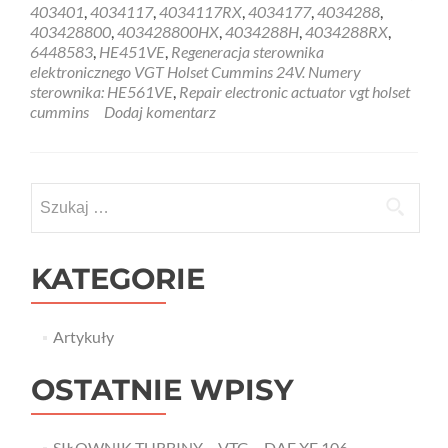
Holset
403401
,
4034117
,
4034117RX
,
4034177
,
4034288
,
Cummins
403428800
,
403428800HX
,
4034288H
,
4034288RX
,
VGT
6448583
,
HE451VE
,
Regeneracja sterownika
regeneracja
elektronicznego VGT Holset Cummins 24V. Numery
sterownika
sterownika: HE561VE
,
Repair electronic actuator vgt holset
elektronicznego
cummins
Dodaj komentarz
Szukaj:
KATEGORIE
Artykuły
OSTATNIE WPISY
SIŁOWNIK TURBINY – VTG – DAF XF 106 –