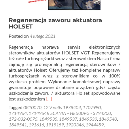
Regeneracja zaworu aktuatora
HOLSET
Posted on
4 lutego 2021
Regeneracja naprawa serwis elektronicznych
sterowników aktuatorów HOLSET VGT Regenerujemy
też całe turbosprężarki wraz z sterownikiem Nasza firma
zajmuję się profesjonalną regeneracją sterowników /
aktuatorów Holset Oferujemy też kompletne naprawy
turbosprężarek wraz z sterownikiem co w 100%
wyklucza problem. Wykonanie kompleksowej naprawy
gwarantuje poprawne działanie urządzeń gdyż często
uszkodzenia zaworu / aktuatora Holset spowodowane
Read
jest uszkodzeniem
[…]
more
Tagged
0810070
,
12 V volts 1978404
,
1707990
,
about
1714964
,
1714964R SCANIA – HE500VG - 3794200
,
Regeneracja
172-032-0075
,
1849535
,
1849537
,
1849539
,
1849540
,
zaworu
1849541
,
191616
,
1919159
,
1920346
,
1944459
,
aktuatora