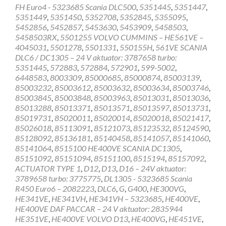
FH Euro4 - 5323685 Scania DLC500
,
5351445
,
5351447
,
5351449
,
5351450
,
5352708
,
5352845
,
5355095
,
5452856
,
5452857
,
5453630
,
5453909
,
5458503
,
5458503RX
,
5501255 VOLVO CUMMINS – HE561VE –
4045031
,
5501278
,
5501331
,
550155H
,
561VE SCANIA
DLC6 / DC1305 – 24 V aktuator: 3787658 turbo:
5351445
,
572883
,
572884
,
572901
,
599-5002
,
6448583
,
8003309
,
85000685
,
85000874
,
85003139
,
85003232
,
85003612
,
85003632
,
85003634
,
85003746
,
85003845
,
85003848
,
85003963
,
85013031
,
85013036
,
85013288
,
85013371
,
85013571
,
85013597
,
85013731
,
85019731
,
85020011
,
85020014
,
85020018
,
85021417
,
85026018
,
85113091
,
85121073
,
85123532
,
85124590
,
85128092
,
85136181
,
85140458
,
85141057
,
85141060
,
85141064
,
8515100 HE400VE SCANIA DC1305
,
85151092
,
85151094
,
85151100
,
8515194
,
85157092
,
ACTUATOR TYPE 1
,
D12
,
D13
,
D16 – 24V aktuator:
3789658 turbo: 3775775
,
DL1305 - 5323685 Scania
R450 Euro6 – 2082223
,
DLC6
,
G
,
G400
,
HE300VG
,
HE341VE
,
HE341VH
,
HE341VH – 5323685
,
HE400VE
,
HE400VE DAF PACCAR – 24 V aktuator: 2835944
HE351VE
,
HE400VE VOLVO D13
,
HE400VG
,
HE451VE
,