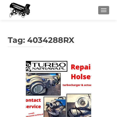
PRZEŁ
Tag:
4034288RX