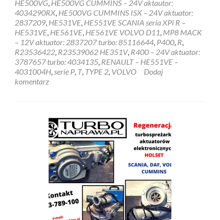
HE500VG
,
HE500VG CUMMINS – 24V aktautor:
4034290RX
,
HE500VG CUMMINS ISX – 24V aktuator:
2837209
,
HE531VE
,
HE551VE SCANIA seria XPi R –
HE531VE
,
HE561VE
,
HE561VE VOLVO D11
,
MP8 MACK
– 12V aktuator: 2837207 turbo: 85116644
,
P400
,
R
,
R23536422
,
R23539062 HE351V
,
R400 – 24V aktuator:
3787657 turbo: 4034135
,
RENAULT – HE551VE –
4031004H
,
serie P
,
T
,
TYPE 2
,
VOLVO
Dodaj
komentarz