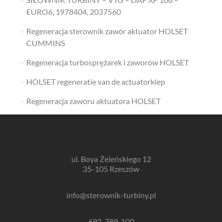
EURO6, 1978404, 2037560
Regeneracja sterownik zawór aktuator HOLSET
CUMMINS
Regeneracja turbosprężarek i zaworów HOLSET
HOLSET regeneratie van de actuatorklep
Regeneracja zaworu aktuatora HOLSET
ul. Boya Żeleńskiego 12
35-105 Rzeszów
info@sterownik-turbiny.pl
693-789-100