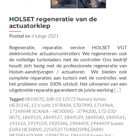
HOLSET regeneratie van de
actuatorklep
Posted on
4 lutego 2021
Regeneratie, reparatie, service HOLSET VGT
elektronische actuatorcontrollers We regenereren ook
de volledige turboladers met de controller Ons bedrijf
houdt zich bezig met de professionele regeneratie van
Holset-aandrijvingen / actuatoren We bieden ook
complete reparaties aan turbo’s met de controller, wat
het probleem voor 100% uitsluit. Het uitvoeren van een
Read
uitgebreide reparatie garandeert de juiste werking
[…]
more
Tagged
0810070
,
10R-03 12572 Numery turbin:
about
HE351VE
,
12 V volts 1978404
,
1707990
,
1714964
,
HOLSET
1714964R SCANIA – HE500VG - 3794200
,
172-032-
regenerati
0075
,
1849535
,
1849537
,
1849539
,
1849540
,
1849541
,
van
191616
,
1919159
,
1920346
,
1944459
,
1944459 Scania
de
EUR6 HE500VG 2256525 TURBOSPRĘŻARKI
actuatork
PRZYKŁADOWE: 4309470 H
,
1944459 Scania Xpi -