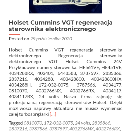
Holset Cummins VGT regeneracja
sterownika elektronicznego
Posted on
29 października 2020
Holset Cummins VGT regeneracja sterownika
elektronicznego Regeneracja sterownika
elektronicznego VGT Holset Cummins 24V.
Przykładowe numery sterownika: HE561VE, HE451VE,
4034288RX, 403401, 6448583, 3787597, 2835866,
2837216, 4034288, 403428800, 403428800HX,
4034288H, 172-032-0075, 3787566, 4034177,
0810070, 4032766NX, 4032766RX, 4034117,
4034117RX, 24 volts Nasza firma zajmuję się
profesjonalną regeneracją sterowników Holset. Dzięki
możliwości naprawy aktuatora nie musisz wymieniać
Read
całej turbosprężarki
[…]
more
Tagged
0810070
,
172-032-0075
,
24 volts
,
2835866
,
about
2837216
,
3787566
,
3787597
,
4032766NX
,
4032766RX
,