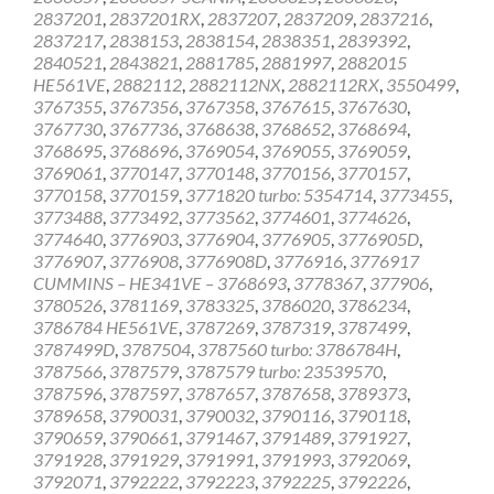
2837201
,
2837201RX
,
2837207
,
2837209
,
2837216
,
2837217
,
2838153
,
2838154
,
2838351
,
2839392
,
2840521
,
2843821
,
2881785
,
2881997
,
2882015
HE561VE
,
2882112
,
2882112NX
,
2882112RX
,
3550499
,
3767355
,
3767356
,
3767358
,
3767615
,
3767630
,
3767730
,
3767736
,
3768638
,
3768652
,
3768694
,
3768695
,
3768696
,
3769054
,
3769055
,
3769059
,
3769061
,
3770147
,
3770148
,
3770156
,
3770157
,
3770158
,
3770159
,
3771820 turbo: 5354714
,
3773455
,
3773488
,
3773492
,
3773562
,
3774601
,
3774626
,
3774640
,
3776903
,
3776904
,
3776905
,
3776905D
,
3776907
,
3776908
,
3776908D
,
3776916
,
3776917
CUMMINS – HE341VE – 3768693
,
3778367
,
377906
,
3780526
,
3781169
,
3783325
,
3786020
,
3786234
,
3786784 HE561VE
,
3787269
,
3787319
,
3787499
,
3787499D
,
3787504
,
3787560 turbo: 3786784H
,
3787566
,
3787579
,
3787579 turbo: 23539570
,
3787596
,
3787597
,
3787657
,
3787658
,
3789373
,
3789658
,
3790031
,
3790032
,
3790116
,
3790118
,
3790659
,
3790661
,
3791467
,
3791489
,
3791927
,
3791928
,
3791929
,
3791991
,
3791993
,
3792069
,
3792071
,
3792222
,
3792223
,
3792225
,
3792226
,