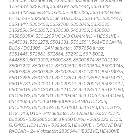
5328084
,
5328084 H
,
5328085
,
5328085 H
,
5328085 H
1754439
,
5329513
,
5350499
,
5351441
,
5351443
,
5351443 Scania R450 G450 – 2082223
,
5351443 Volvo
FH Euro4 - 5323685 Scania DLC500
,
5351445
,
5351447
,
5351449
,
5351450
,
5352708
,
5352845
,
5355095
,
5452856
,
5452857
,
5453630
,
5453909
,
5458503
,
5458503RX
,
5501255 VOLVO CUMMINS – HE561VE –
4045031
,
5501278
,
5501331
,
550155H
,
561VE SCANIA
DLC6 / DC1305 – 24 V aktuator: 3787658 turbo:
5351445
,
572883
,
572884
,
572901
,
599-5002
,
6448583
,
8003309
,
85000685
,
85000874
,
85003139
,
85003232
,
85003612
,
85003632
,
85003634
,
85003746
,
85003845
,
85003848
,
85003963
,
85013031
,
85013036
,
85013288
,
85013371
,
85013571
,
85013597
,
85013731
,
85019731
,
85020011
,
85020014
,
85020018
,
85021417
,
85026018
,
85113091
,
85121073
,
85123532
,
85124590
,
85128092
,
85136181
,
85140458
,
85141057
,
85141060
,
85141064
,
8515100 HE400VE SCANIA DC1305
,
85151092
,
85151094
,
85151100
,
8515194
,
85157092
,
D12
,
D13
,
D16 – 24V aktuator: 3789658 turbo: 3775775
,
DL1305 - 5323685 Scania R450 Euro6 – 2082223
,
DLC6
,
G
,
G400
,
HE341VH – 5323685
,
HE400VE
,
HE400VE DAF
PACCAR – 24 V aktuator: 2835944 HE351VE
,
HE400VE