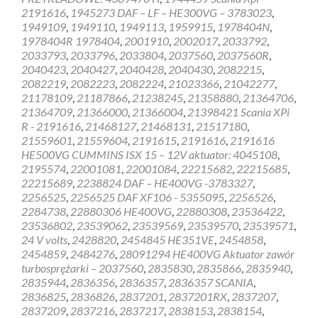
2191616
,
1945273 DAF – LF – HE300VG – 3783023
,
1949109
,
1949110
,
1949113
,
1959915
,
1978404N
,
1978404R 1978404
,
2001910
,
2002017
,
2033792
,
2033793
,
2033796
,
2033804
,
2037560
,
2037560R
,
2040423
,
2040427
,
2040428
,
2040430
,
2082215
,
2082219
,
2082223
,
2082224
,
21023366
,
21042277
,
21178109
,
21187866
,
21238245
,
21358880
,
21364706
,
21364709
,
21366000
,
21366004
,
21398421 Scania XPi
R - 2191616
,
21468127
,
21468131
,
21517180
,
21559601
,
21559604
,
2191615
,
2191616
,
2191616
HE500VG CUMMINS ISX 15 – 12V aktuator: 4045108
,
2195574
,
22001081
,
22001084
,
22215682
,
22215685
,
22215689
,
2238824 DAF – HE400VG -3783327
,
2256525
,
2256525 DAF XF106 - 5355095
,
2256526
,
2284738
,
22880306 HE400VG
,
22880308
,
23536422
,
23536802
,
23539062
,
23539569
,
23539570
,
23539571
,
24 V volts
,
2428820
,
2454845 HE351VE
,
2454858
,
2454859
,
2484276
,
28091294 HE400VG Aktuator zawór
turbosprężarki – 2037560
,
2835830
,
2835866
,
2835940
,
2835944
,
2836356
,
2836357
,
2836357 SCANIA
,
2836825
,
2836826
,
2837201
,
2837201RX
,
2837207
,
2837209
,
2837216
,
2837217
,
2838153
,
2838154
,