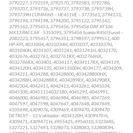
3792227
,
3792559
,
3792570
,
3792583
,
3792786
,
3793707
,
3793736
,
3793737
,
3793738
,
3793739H
,
3793739H CUMMINS – HE451VE – 3773561
,
3794133
,
3794194
,
3794198
,
3794200
,
3795122
,
3795142
,
3795162
,
3795453
,
3795456
,
3795456 DAF XF106
MX13 PACCAR - 5355095
,
3795456 Scania R450 Euro6 –
2082223
,
3795457
,
3796351
,
3798597
,
3799551
,
400
HP-XPI
,
4031004
,
4031034H
,
4031037
,
4031037H
,
4031040H
,
4031107
,
4031241
,
4031241H
,
4032170
,
4032676
,
4032761
,
4032761RX
,
4032766NX
,
4032766RX
,
403401
,
4034117
,
4034117RX
,
4034119
,
4034120H
,
4034135
,
403413500H
,
4034177
,
4034209
,
4034211
,
4034288
,
403428800
,
403428800HX
,
4034288H
,
4034288RX
,
4034289RX
,
4034290RX
,
4042304
,
4042411
,
4042413
,
4043261
,
4045034
,
4045108
,
40451114032180
,
4045291
,
4045991
,
4046000
,
4046981
,
4046984
,
4046985
,
4047269
,
4047597
,
4047598
,
4047647
,
4047648
,
4047649
,
4105698
,
4309076
,
4309469
,
4309470
,
4309470
DETROIT – 12 V aktuator: 4034120H
,
4309470 H
,
4309471
,
4309471 H
,
4955425
,
4956010
,
5323685
,
5327221
,
5327493
,
5328073
,
5328083
,
5328083H
,