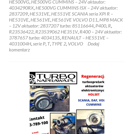
HE500VG
,
HE500VG CUMMINS – 24V aktautor:
4034290RX
,
HE500VG CUMMINS ISX – 24V aktuator:
2837209
,
HE531VE
,
HE551VE SCANIA seria XPi R –
HE531VE
,
HE561VE
,
HE561VE VOLVO D11
,
MP8 MACK
– 12V aktuator: 2837207 turbo: 85116644
,
P400
,
R
,
R23536422
,
R23539062 HE351V
,
R400 – 24V aktuator:
3787657 turbo: 4034135
,
RENAULT – HE551VE –
4031004H
,
serie P
,
T
,
TYPE 2
,
VOLVO
Dodaj
komentarz