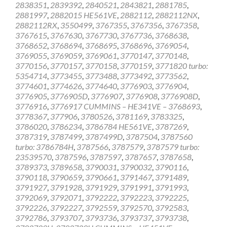
2838351
,
2839392
,
2840521
,
2843821
,
2881785
,
2881997
,
2882015 HE561VE
,
2882112
,
2882112NX
,
2882112RX
,
3550499
,
3767355
,
3767356
,
3767358
,
3767615
,
3767630
,
3767730
,
3767736
,
3768638
,
3768652
,
3768694
,
3768695
,
3768696
,
3769054
,
3769055
,
3769059
,
3769061
,
3770147
,
3770148
,
3770156
,
3770157
,
3770158
,
3770159
,
3771820 turbo:
5354714
,
3773455
,
3773488
,
3773492
,
3773562
,
3774601
,
3774626
,
3774640
,
3776903
,
3776904
,
3776905
,
3776905D
,
3776907
,
3776908
,
3776908D
,
3776916
,
3776917 CUMMINS – HE341VE – 3768693
,
3778367
,
377906
,
3780526
,
3781169
,
3783325
,
3786020
,
3786234
,
3786784 HE561VE
,
3787269
,
3787319
,
3787499
,
3787499D
,
3787504
,
3787560
turbo: 3786784H
,
3787566
,
3787579
,
3787579 turbo:
23539570
,
3787596
,
3787597
,
3787657
,
3787658
,
3789373
,
3789658
,
3790031
,
3790032
,
3790116
,
3790118
,
3790659
,
3790661
,
3791467
,
3791489
,
3791927
,
3791928
,
3791929
,
3791991
,
3791993
,
3792069
,
3792071
,
3792222
,
3792223
,
3792225
,
3792226
,
3792227
,
3792559
,
3792570
,
3792583
,
3792786
,
3793707
,
3793736
,
3793737
,
3793738
,