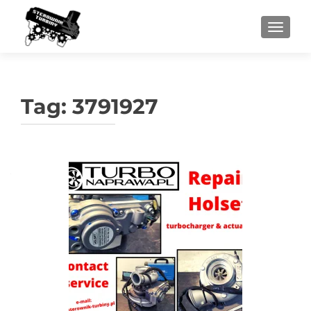
PRZEŁ
Tag:
3791927