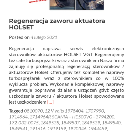
Regeneracja zaworu aktuatora
HOLSET
Posted on
4 lutego 2021
Regeneracja naprawa serwis elektronicznych
sterowników aktuatorów HOLSET VGT Regenerujemy
też całe turbosprężarki wraz z sterownikiem Nasza firma
zajmuję się profesjonalną regeneracją sterowników /
aktuatorów Holset Oferujemy też kompletne naprawy
turbosprężarek wraz z sterownikiem co w 100%
wyklucza problem. Wykonanie kompleksowej naprawy
gwarantuje poprawne działanie urządzeń gdyż często
uszkodzenia zaworu / aktuatora Holset spowodowane
Read
jest uszkodzeniem
[…]
more
Tagged
0810070
,
12 V volts 1978404
,
1707990
,
about
1714964
,
1714964R SCANIA – HE500VG - 3794200
,
Regeneracja
172-032-0075
,
1849535
,
1849537
,
1849539
,
1849540
,
zaworu
1849541
,
191616
,
1919159
,
1920346
,
1944459
,
aktuatora