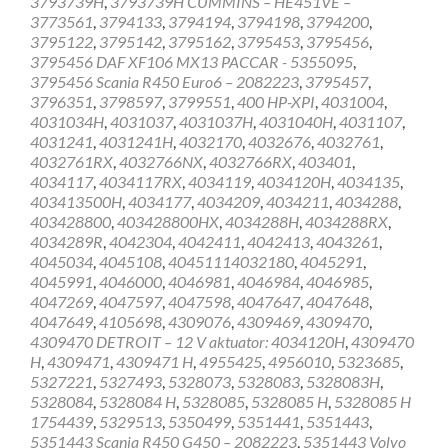
3793739H
,
3793739H CUMMINS – HE451VE –
3773561
,
3794133
,
3794194
,
3794198
,
3794200
,
3795122
,
3795142
,
3795162
,
3795453
,
3795456
,
3795456 DAF XF106 MX13 PACCAR - 5355095
,
3795456 Scania R450 Euro6 – 2082223
,
3795457
,
3796351
,
3798597
,
3799551
,
400 HP-XPI
,
4031004
,
4031034H
,
4031037
,
4031037H
,
4031040H
,
4031107
,
4031241
,
4031241H
,
4032170
,
4032676
,
4032761
,
4032761RX
,
4032766NX
,
4032766RX
,
403401
,
4034117
,
4034117RX
,
4034119
,
4034120H
,
4034135
,
403413500H
,
4034177
,
4034209
,
4034211
,
4034288
,
403428800
,
403428800HX
,
4034288H
,
4034288RX
,
4034289R
,
4042304
,
4042411
,
4042413
,
4043261
,
4045034
,
4045108
,
40451114032180
,
4045291
,
4045991
,
4046000
,
4046981
,
4046984
,
4046985
,
4047269
,
4047597
,
4047598
,
4047647
,
4047648
,
4047649
,
4105698
,
4309076
,
4309469
,
4309470
,
4309470 DETROIT – 12 V aktuator: 4034120H
,
4309470
H
,
4309471
,
4309471 H
,
4955425
,
4956010
,
5323685
,
5327221
,
5327493
,
5328073
,
5328083
,
5328083H
,
5328084
,
5328084 H
,
5328085
,
5328085 H
,
5328085 H
1754439
,
5329513
,
5350499
,
5351441
,
5351443
,
5351443 Scania R450 G450 – 2082223
,
5351443 Volvo