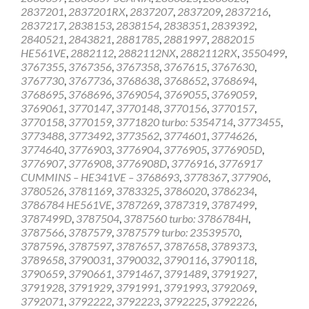
2837201
,
2837201RX
,
2837207
,
2837209
,
2837216
,
2837217
,
2838153
,
2838154
,
2838351
,
2839392
,
2840521
,
2843821
,
2881785
,
2881997
,
2882015
HE561VE
,
2882112
,
2882112NX
,
2882112RX
,
3550499
,
3767355
,
3767356
,
3767358
,
3767615
,
3767630
,
3767730
,
3767736
,
3768638
,
3768652
,
3768694
,
3768695
,
3768696
,
3769054
,
3769055
,
3769059
,
3769061
,
3770147
,
3770148
,
3770156
,
3770157
,
3770158
,
3770159
,
3771820 turbo: 5354714
,
3773455
,
3773488
,
3773492
,
3773562
,
3774601
,
3774626
,
3774640
,
3776903
,
3776904
,
3776905
,
3776905D
,
3776907
,
3776908
,
3776908D
,
3776916
,
3776917
CUMMINS – HE341VE – 3768693
,
3778367
,
377906
,
3780526
,
3781169
,
3783325
,
3786020
,
3786234
,
3786784 HE561VE
,
3787269
,
3787319
,
3787499
,
3787499D
,
3787504
,
3787560 turbo: 3786784H
,
3787566
,
3787579
,
3787579 turbo: 23539570
,
3787596
,
3787597
,
3787657
,
3787658
,
3789373
,
3789658
,
3790031
,
3790032
,
3790116
,
3790118
,
3790659
,
3790661
,
3791467
,
3791489
,
3791927
,
3791928
,
3791929
,
3791991
,
3791993
,
3792069
,
3792071
,
3792222
,
3792223
,
3792225
,
3792226
,