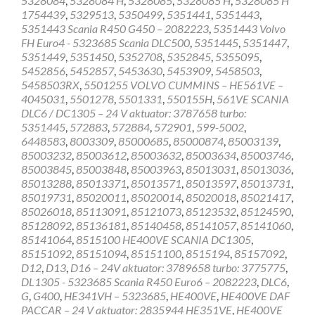
5328084
,
5328084 H
,
5328085
,
5328085 H
,
5328085 H
1754439
,
5329513
,
5350499
,
5351441
,
5351443
,
5351443 Scania R450 G450 – 2082223
,
5351443 Volvo
FH Euro4 - 5323685 Scania DLC500
,
5351445
,
5351447
,
5351449
,
5351450
,
5352708
,
5352845
,
5355095
,
5452856
,
5452857
,
5453630
,
5453909
,
5458503
,
5458503RX
,
5501255 VOLVO CUMMINS – HE561VE –
4045031
,
5501278
,
5501331
,
550155H
,
561VE SCANIA
DLC6 / DC1305 – 24 V aktuator: 3787658 turbo:
5351445
,
572883
,
572884
,
572901
,
599-5002
,
6448583
,
8003309
,
85000685
,
85000874
,
85003139
,
85003232
,
85003612
,
85003632
,
85003634
,
85003746
,
85003845
,
85003848
,
85003963
,
85013031
,
85013036
,
85013288
,
85013371
,
85013571
,
85013597
,
85013731
,
85019731
,
85020011
,
85020014
,
85020018
,
85021417
,
85026018
,
85113091
,
85121073
,
85123532
,
85124590
,
85128092
,
85136181
,
85140458
,
85141057
,
85141060
,
85141064
,
8515100 HE400VE SCANIA DC1305
,
85151092
,
85151094
,
85151100
,
8515194
,
85157092
,
D12
,
D13
,
D16 – 24V aktuator: 3789658 turbo: 3775775
,
DL1305 - 5323685 Scania R450 Euro6 – 2082223
,
DLC6
,
G
,
G400
,
HE341VH – 5323685
,
HE400VE
,
HE400VE DAF
PACCAR – 24 V aktuator: 2835944 HE351VE
,
HE400VE