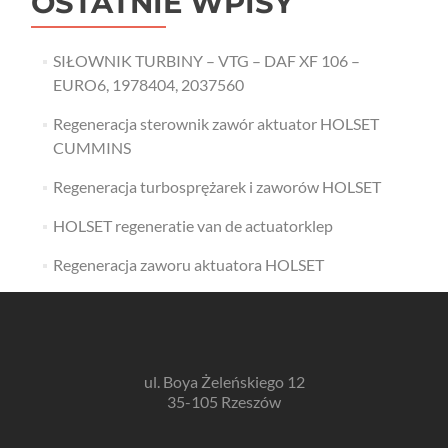
OSTATNIE WPISY
SIŁOWNIK TURBINY – VTG – DAF XF 106 –
EURO6, 1978404, 2037560
Regeneracja sterownik zawór aktuator HOLSET
CUMMINS
Regeneracja turbosprężarek i zaworów HOLSET
HOLSET regeneratie van de actuatorklep
Regeneracja zaworu aktuatora HOLSET
ul. Boya Żeleńskiego 12
35-105 Rzeszów