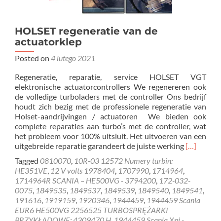
HOLSET regeneratie van de
actuatorklep
Posted on
4 lutego 2021
Regeneratie, reparatie, service HOLSET VGT
elektronische actuatorcontrollers We regenereren ook
de volledige turboladers met de controller Ons bedrijf
houdt zich bezig met de professionele regeneratie van
Holset-aandrijvingen / actuatoren We bieden ook
complete reparaties aan turbo’s met de controller, wat
het probleem voor 100% uitsluit. Het uitvoeren van een
Read
uitgebreide reparatie garandeert de juiste werking
[…]
more
Tagged
0810070
,
10R-03 12572 Numery turbin:
about
HE351VE
,
12 V volts 1978404
,
1707990
,
1714964
,
HOLSET
1714964R SCANIA – HE500VG - 3794200
,
172-032-
regenerati
0075
,
1849535
,
1849537
,
1849539
,
1849540
,
1849541
,
van
191616
,
1919159
,
1920346
,
1944459
,
1944459 Scania
de
EUR6 HE500VG 2256525 TURBOSPRĘŻARKI
actuatork
PRZYKŁADOWE: 4309470 H
,
1944459 Scania Xpi -