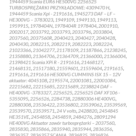
1944459 Scania EUR6 HE500VG 2256525
HOLSET
TURBOSPRĘŻARKI PRZYKŁADOWE: 4309470 H
,
1944459 Scania Xpi - 2191616
,
1945273 DAF – LF –
HE300VG – 3783023
,
1949109
,
1949110
,
1949113
,
1959915
,
1978404N
,
1978404R 1978404
,
2001910
,
2002017
,
2033792
,
2033793
,
2033796
,
2033804
,
2037560
,
2037560R
,
2040423
,
2040427
,
2040428
,
2040430
,
2082215
,
2082219
,
2082223
,
2082224
,
21023366
,
21042277
,
21178109
,
21187866
,
21238245
,
21358880
,
21364706
,
21364709
,
21366000
,
21366004
,
21398421 Scania XPi R - 2191616
,
21468127
,
21468131
,
21517180
,
21559601
,
21559604
,
2191615
,
2191616
,
2191616 HE500VG CUMMINS ISX 15 – 12V
aktuator: 4045108
,
2195574
,
22001081
,
22001084
,
22215682
,
22215685
,
22215689
,
2238824 DAF –
HE400VG -3783327
,
2256525
,
2256525 DAF XF106 -
5355095
,
2256526
,
2284738
,
22880306 HE400VG
,
22880308
,
23536422
,
23536802
,
23539062
,
23539569
,
23539570
,
23539571
,
24 V volts
,
2428820
,
2454845
HE351VE
,
2454858
,
2454859
,
2484276
,
28091294
HE400VG Aktuator zawór turbosprężarki – 2037560
,
2835830
,
2835866
,
2835940
,
2835944
,
2836356
,
2836357
,
2836357 SCANIA
,
2836825
,
2836826
,