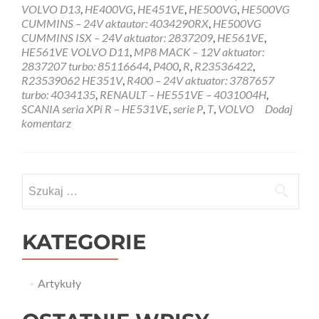
VOLVO D13
,
HE400VG
,
HE451VE
,
HE500VG
,
HE500VG
CUMMINS – 24V aktautor: 4034290RX
,
HE500VG
CUMMINS ISX – 24V aktuator: 2837209
,
HE561VE
,
HE561VE VOLVO D11
,
MP8 MACK – 12V aktuator:
2837207 turbo: 85116644
,
P400
,
R
,
R23536422
,
R23539062 HE351V
,
R400 – 24V aktuator: 3787657
turbo: 4034135
,
RENAULT – HE551VE – 4031004H
,
SCANIA seria XPi R – HE531VE
,
serie P
,
T
,
VOLVO
Dodaj
komentarz
Szukaj:
KATEGORIE
Artykuły