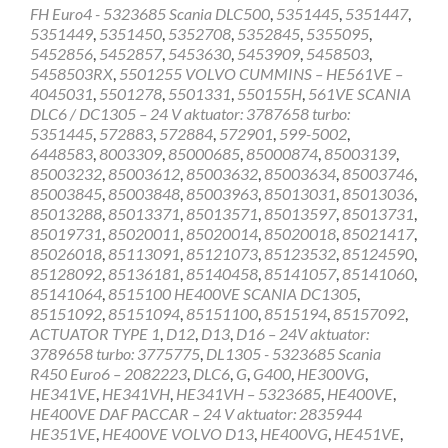
FH Euro4 - 5323685 Scania DLC500
,
5351445
,
5351447
,
5351449
,
5351450
,
5352708
,
5352845
,
5355095
,
5452856
,
5452857
,
5453630
,
5453909
,
5458503
,
5458503RX
,
5501255 VOLVO CUMMINS – HE561VE –
4045031
,
5501278
,
5501331
,
550155H
,
561VE SCANIA
DLC6 / DC1305 – 24 V aktuator: 3787658 turbo:
5351445
,
572883
,
572884
,
572901
,
599-5002
,
6448583
,
8003309
,
85000685
,
85000874
,
85003139
,
85003232
,
85003612
,
85003632
,
85003634
,
85003746
,
85003845
,
85003848
,
85003963
,
85013031
,
85013036
,
85013288
,
85013371
,
85013571
,
85013597
,
85013731
,
85019731
,
85020011
,
85020014
,
85020018
,
85021417
,
85026018
,
85113091
,
85121073
,
85123532
,
85124590
,
85128092
,
85136181
,
85140458
,
85141057
,
85141060
,
85141064
,
8515100 HE400VE SCANIA DC1305
,
85151092
,
85151094
,
85151100
,
8515194
,
85157092
,
ACTUATOR TYPE 1
,
D12
,
D13
,
D16 – 24V aktuator:
3789658 turbo: 3775775
,
DL1305 - 5323685 Scania
R450 Euro6 – 2082223
,
DLC6
,
G
,
G400
,
HE300VG
,
HE341VE
,
HE341VH
,
HE341VH – 5323685
,
HE400VE
,
HE400VE DAF PACCAR – 24 V aktuator: 2835944
HE351VE
,
HE400VE VOLVO D13
,
HE400VG
,
HE451VE
,