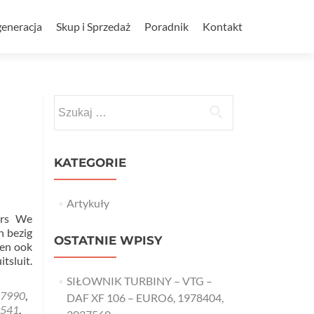
eneracja
Skup i Sprzedaż
Poradnik
Kontakt
Szukaj:
KATEGORIE
Artykuły
lers We
h bezig
OSTATNIE WPISY
den ook
tsluit.
SIŁOWNIK TURBINY – VTG –
7990
,
DAF XF 106 – EURO6, 1978404,
541
,