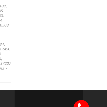
439
,
85
30
,
H
,
8583
,
94
,
a R450
4
X
,
837207
LT –
Szybki