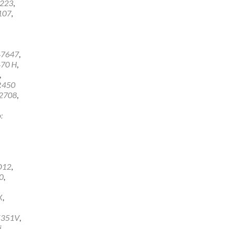
2223
,
107
,
47647
,
70 H
,
,
R450
2708
,
:
D12
,
0
,
X
,
E351V
,
j