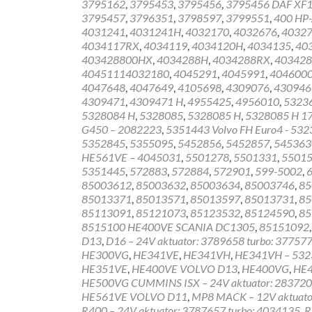
3795162
,
3795453
,
3795456
,
3795456 DAF XF
3795457
,
3796351
,
3798597
,
3799551
,
400 HP-
4031241
,
4031241H
,
4032170
,
4032676
,
4032
4034117RX
,
4034119
,
4034120H
,
4034135
,
40
403428800HX
,
4034288H
,
4034288RX
,
40342
40451114032180
,
4045291
,
4045991
,
404600
4047648
,
4047649
,
4105698
,
4309076
,
430946
4309471
,
4309471 H
,
4955425
,
4956010
,
5323
5328084 H
,
5328085
,
5328085 H
,
5328085 H 1
G450 – 2082223
,
5351443 Volvo FH Euro4 - 53
5352845
,
5355095
,
5452856
,
5452857
,
545363
HE561VE – 4045031
,
5501278
,
5501331
,
5501
5351445
,
572883
,
572884
,
572901
,
599-5002
,
85003612
,
85003632
,
85003634
,
85003746
,
85
85013371
,
85013571
,
85013597
,
85013731
,
85
85113091
,
85121073
,
85123532
,
85124590
,
85
8515100 HE400VE SCANIA DC1305
,
85151092
D13
,
D16 – 24V aktuator: 3789658 turbo: 37757
HE300VG
,
HE341VE
,
HE341VH
,
HE341VH – 532
HE351VE
,
HE400VE VOLVO D13
,
HE400VG
,
HE
HE500VG CUMMINS ISX – 24V aktuator: 28372
HE561VE VOLVO D11
,
MP8 MACK – 12V aktuato
R400 – 24V aktuator: 3787657 turbo: 4034135
,
R