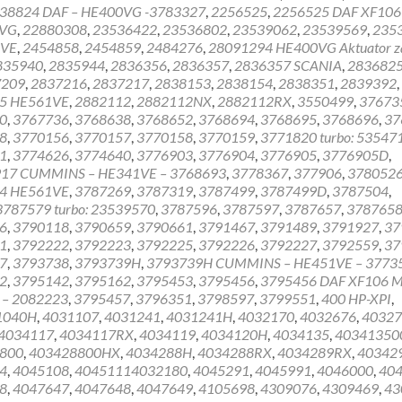
38824 DAF – HE400VG -3783327
,
2256525
,
2256525 DAF XF106 
0VG
,
22880308
,
23536422
,
23536802
,
23539062
,
23539569
,
235
1VE
,
2454858
,
2454859
,
2484276
,
28091294 HE400VG Aktuator z
835940
,
2835944
,
2836356
,
2836357
,
2836357 SCANIA
,
283682
7209
,
2837216
,
2837217
,
2838153
,
2838154
,
2838351
,
2839392
,
5 HE561VE
,
2882112
,
2882112NX
,
2882112RX
,
3550499
,
37673
0
,
3767736
,
3768638
,
3768652
,
3768694
,
3768695
,
3768696
,
37
8
,
3770156
,
3770157
,
3770158
,
3770159
,
3771820 turbo: 53547
1
,
3774626
,
3774640
,
3776903
,
3776904
,
3776905
,
3776905D
,
17 CUMMINS – HE341VE – 3768693
,
3778367
,
377906
,
378052
4 HE561VE
,
3787269
,
3787319
,
3787499
,
3787499D
,
3787504
,
3787579 turbo: 23539570
,
3787596
,
3787597
,
3787657
,
378765
6
,
3790118
,
3790659
,
3790661
,
3791467
,
3791489
,
3791927
,
37
1
,
3792222
,
3792223
,
3792225
,
3792226
,
3792227
,
3792559
,
37
7
,
3793738
,
3793739H
,
3793739H CUMMINS – HE451VE – 3773
2
,
3795142
,
3795162
,
3795453
,
3795456
,
3795456 DAF XF106 
 – 2082223
,
3795457
,
3796351
,
3798597
,
3799551
,
400 HP-XPI
,
1040H
,
4031107
,
4031241
,
4031241H
,
4032170
,
4032676
,
40327
4034117
,
4034117RX
,
4034119
,
4034120H
,
4034135
,
40341350
800
,
403428800HX
,
4034288H
,
4034288RX
,
4034289RX
,
40342
4
,
4045108
,
40451114032180
,
4045291
,
4045991
,
4046000
,
40
8
,
4047647
,
4047648
,
4047649
,
4105698
,
4309076
,
4309469
,
43