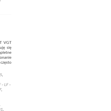
ET VGT
uję się
mpletne
konanie
często
5
,
acja
– LF –
7
,
ra
T
,
81
,